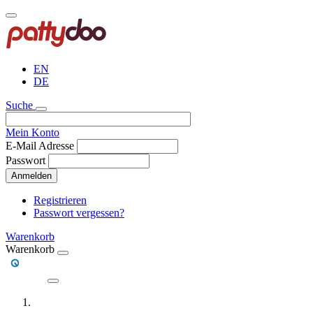
Direkt
zum
Inhalt
EN
DE
Suche
Mein Konto
E-Mail Adresse
Passwort
Anmelden
Registrieren
Passwort vergessen?
Warenkorb
Warenkorb