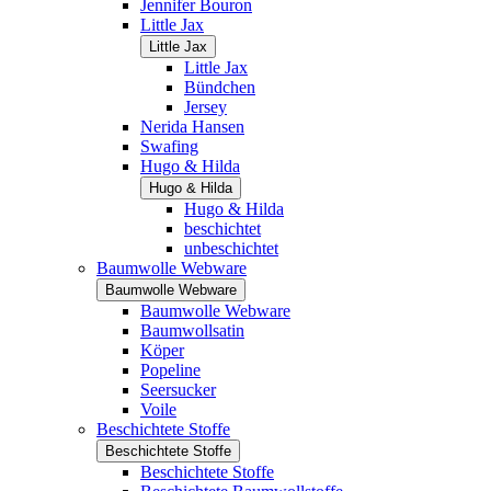
Jennifer Bouron
Little Jax
Little Jax
Little Jax
Bündchen
Jersey
Nerida Hansen
Swafing
Hugo & Hilda
Hugo & Hilda
Hugo & Hilda
beschichtet
unbeschichtet
Baumwolle Webware
Baumwolle Webware
Baumwolle Webware
Baumwollsatin
Köper
Popeline
Seersucker
Voile
Beschichtete Stoffe
Beschichtete Stoffe
Beschichtete Stoffe