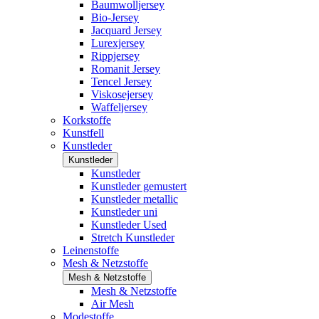
Baumwolljersey
Bio-Jersey
Jacquard Jersey
Lurexjersey
Rippjersey
Romanit Jersey
Tencel Jersey
Viskosejersey
Waffeljersey
Korkstoffe
Kunstfell
Kunstleder
Kunstleder
Kunstleder
Kunstleder gemustert
Kunstleder metallic
Kunstleder uni
Kunstleder Used
Stretch Kunstleder
Leinenstoffe
Mesh & Netzstoffe
Mesh & Netzstoffe
Mesh & Netzstoffe
Air Mesh
Modestoffe