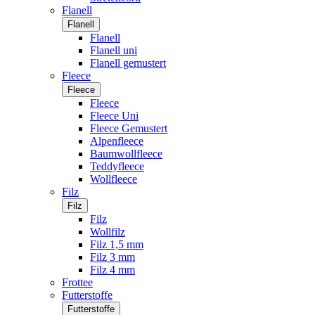
Flanell
Flanell
Flanell
Flanell uni
Flanell gemustert
Fleece
Fleece
Fleece
Fleece Uni
Fleece Gemustert
Alpenfleece
Baumwollfleece
Teddyfleece
Wollfleece
Filz
Filz
Filz
Wollfilz
Filz 1,5 mm
Filz 3 mm
Filz 4 mm
Frottee
Futterstoffe
Futterstoffe