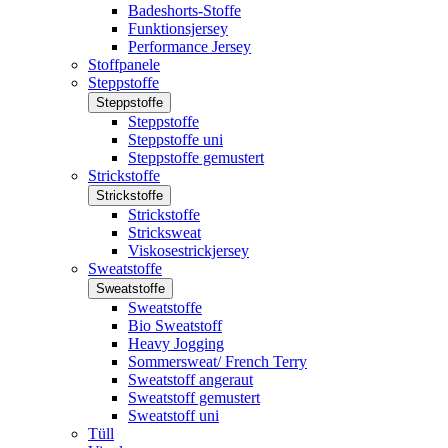
Badeshorts-Stoffe
Funktionsjersey
Performance Jersey
Stoffpanele
Steppstoffe
Steppstoffe
Steppstoffe
Steppstoffe uni
Steppstoffe gemustert
Strickstoffe
Strickstoffe
Strickstoffe
Stricksweat
Viskosestrickjersey
Sweatstoffe
Sweatstoffe
Sweatstoffe
Bio Sweatstoff
Heavy Jogging
Sommersweat/ French Terry
Sweatstoff angeraut
Sweatstoff gemustert
Sweatstoff uni
Tüll