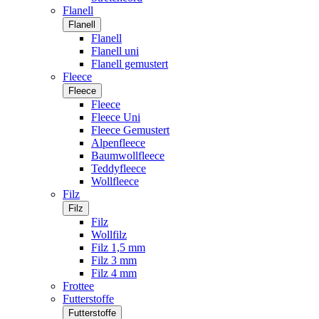
Flanell
Flanell
Flanell
Flanell uni
Flanell gemustert
Fleece
Fleece
Fleece
Fleece Uni
Fleece Gemustert
Alpenfleece
Baumwollfleece
Teddyfleece
Wollfleece
Filz
Filz
Filz
Wollfilz
Filz 1,5 mm
Filz 3 mm
Filz 4 mm
Frottee
Futterstoffe
Futterstoffe