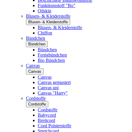
Beschichtete Baumwollstoffe
Funktionsstoff "Bo"
Oilskin
Blusen- & Kleiderstoffe
Blusen- & Kleiderstoffe
Blusen- & Kleiderstoffe
Chiffon
Bündchen
Bündchen
Bündchen
Fertigbündchen
Bio Bündchen
Canvas
Canvas
Canvas
Canvas gemustert
Canvas uni
Canvas "Harry"
Cordstoffe
Cordstoffe
Cordstoffe
Babycord
Breitcord
Cord Polsterstoffe
Stretchcord