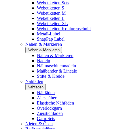
Webetiketten Sets
Webetiketten S
Webetiketten M
Webetiketten L
Webetiketten XL
Webetiketten Konturenschnitt
Metall-Label
SnapPap Label
Nähen & Markieren
Nähen & Markieren
Nähen & Markieren
Nadeln
Nähmaschinennadeln
Maßbänder & Lineale
Stifte & Kreide
Nähfäden
Nähfäden
Nähfäden
Allesnäher
Elastische Nähfäden
Overlockgarn
Zierstichfäden
Garn-Sets
Nieten & Ösen
Reißverschlüsse