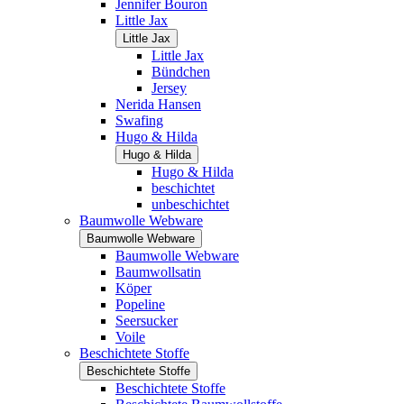
Jennifer Bouron
Little Jax
Little Jax
Little Jax
Bündchen
Jersey
Nerida Hansen
Swafing
Hugo & Hilda
Hugo & Hilda
Hugo & Hilda
beschichtet
unbeschichtet
Baumwolle Webware
Baumwolle Webware
Baumwolle Webware
Baumwollsatin
Köper
Popeline
Seersucker
Voile
Beschichtete Stoffe
Beschichtete Stoffe
Beschichtete Stoffe