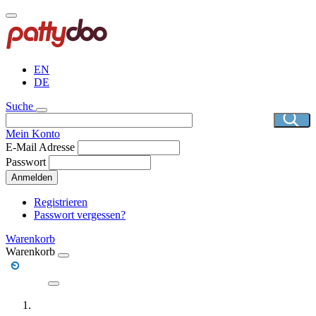
Direkt
zum
Inhalt
EN
DE
Suche
Mein Konto
E-Mail Adresse
Passwort
Anmelden
Registrieren
Passwort vergessen?
Warenkorb
Warenkorb