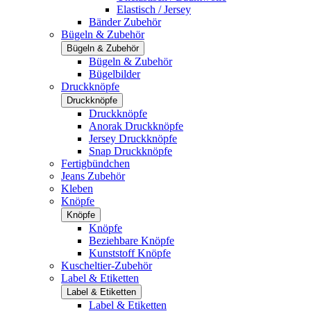
Elastisch / Jersey
Bänder Zubehör
Bügeln & Zubehör
Bügeln & Zubehör
Bügeln & Zubehör
Bügelbilder
Druckknöpfe
Druckknöpfe
Druckknöpfe
Anorak Druckknöpfe
Jersey Druckknöpfe
Snap Druckknöpfe
Fertigbündchen
Jeans Zubehör
Kleben
Knöpfe
Knöpfe
Knöpfe
Beziehbare Knöpfe
Kunststoff Knöpfe
Kuscheltier-Zubehör
Label & Etiketten
Label & Etiketten
Label & Etiketten