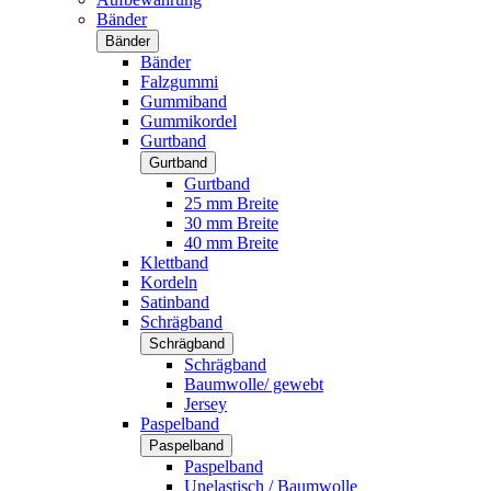
Bänder
Bänder
Bänder
Falzgummi
Gummiband
Gummikordel
Gurtband
Gurtband
Gurtband
25 mm Breite
30 mm Breite
40 mm Breite
Klettband
Kordeln
Satinband
Schrägband
Schrägband
Schrägband
Baumwolle/ gewebt
Jersey
Paspelband
Paspelband
Paspelband
Unelastisch / Baumwolle