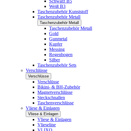
Schwarz B5
Weiß B3
Taschenzubehör Kunststoff
Taschenzubehör Metall
Taschenzubehör Metall
Taschenzubehör Metall
Gold
Gunmetal
Kupfer
Messing
Regenbogen
Silber
Taschenzubehör Sets
Verschlüsse
Verschlüsse
Verschlüsse
Bikini- & BH-Zubehör
Magnetverschlüsse
Steckschnallen
Taschenverschlüsse
Vliese & Einlagen
Vliese & Einlagen
Vliese & Einlagen
Vlieseline
VLIXO