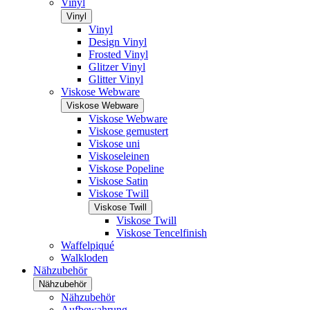
Vinyl
Vinyl
Vinyl
Design Vinyl
Frosted Vinyl
Glitzer Vinyl
Glitter Vinyl
Viskose Webware
Viskose Webware
Viskose Webware
Viskose gemustert
Viskose uni
Viskoseleinen
Viskose Popeline
Viskose Satin
Viskose Twill
Viskose Twill
Viskose Twill
Viskose Tencelfinish
Waffelpiqué
Walkloden
Nähzubehör
Nähzubehör
Nähzubehör
Aufbewahrung