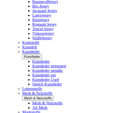
Baumwolljersey
Bio-Jersey
Jacquard Jersey
Lurexjersey
Rippjersey
Romanit Jersey
Tencel Jersey
Viskosejersey
Waffeljersey
Korkstoffe
Kunstfell
Kunstleder
Kunstleder
Kunstleder
Kunstleder gemustert
Kunstleder metallic
Kunstleder uni
Kunstleder Used
Stretch Kunstleder
Leinenstoffe
Mesh & Netzstoffe
Mesh & Netzstoffe
Mesh & Netzstoffe
Air Mesh
Modestoffe