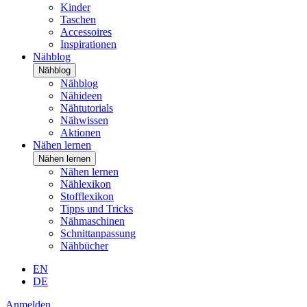
Kinder
Taschen
Accessoires
Inspirationen
Nähblog
Nähblog
Nähblog
Nähideen
Nähtutorials
Nähwissen
Aktionen
Nähen lernen
Nähen lernen
Nähen lernen
Nählexikon
Stofflexikon
Tipps und Tricks
Nähmaschinen
Schnittanpassung
Nähbücher
EN
DE
Anmelden