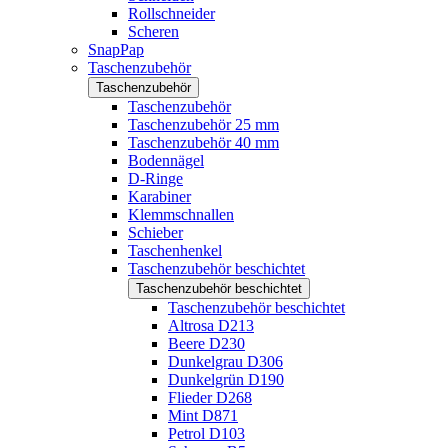
Rollschneider
Scheren
SnapPap
Taschenzubehör
Taschenzubehör
Taschenzubehör
Taschenzubehör 25 mm
Taschenzubehör 40 mm
Bodennägel
D-Ringe
Karabiner
Klemmschnallen
Schieber
Taschenhenkel
Taschenzubehör beschichtet
Taschenzubehör beschichtet
Taschenzubehör beschichtet
Altrosa D213
Beere D230
Dunkelgrau D306
Dunkelgrün D190
Flieder D268
Mint D871
Petrol D103