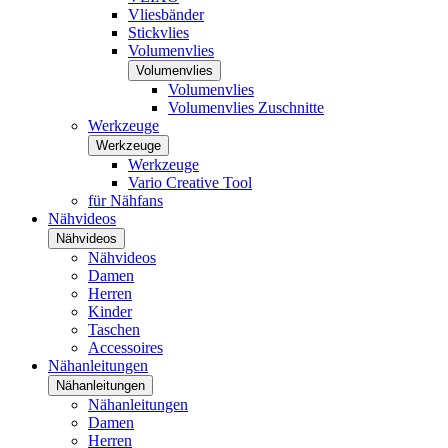
Vliesbänder
Stickvlies
Volumenvlies
Volumenvlies
Volumenvlies
Volumenvlies Zuschnitte
Werkzeuge
Werkzeuge
Werkzeuge
Vario Creative Tool
für Nähfans
Nähvideos
Nähvideos
Nähvideos
Damen
Herren
Kinder
Taschen
Accessoires
Nähanleitungen
Nähanleitungen
Nähanleitungen
Damen
Herren