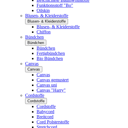
Beschichtete Baumwollstoffe
Funktionsstoff "Bo"
Oilskin
Blusen- & Kleiderstoffe
Blusen- & Kleiderstoffe
Blusen- & Kleiderstoffe
Chiffon
Bündchen
Bündchen
Bündchen
Fertigbündchen
Bio Bündchen
Canvas
Canvas
Canvas
Canvas gemustert
Canvas uni
Canvas "Harry"
Cordstoffe
Cordstoffe
Cordstoffe
Babycord
Breitcord
Cord Polsterstoffe
Stretchcord