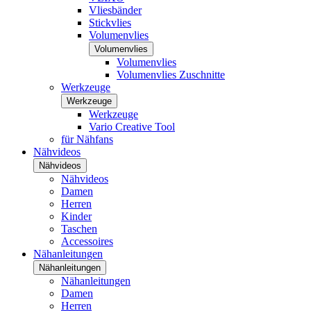
Vliesbänder
Stickvlies
Volumenvlies
Volumenvlies
Volumenvlies
Volumenvlies Zuschnitte
Werkzeuge
Werkzeuge
Werkzeuge
Vario Creative Tool
für Nähfans
Nähvideos
Nähvideos
Nähvideos
Damen
Herren
Kinder
Taschen
Accessoires
Nähanleitungen
Nähanleitungen
Nähanleitungen
Damen
Herren