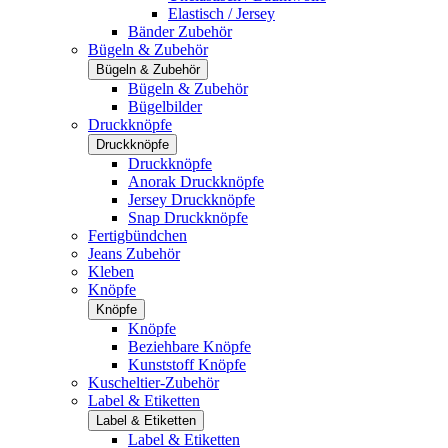
Elastisch / Jersey
Bänder Zubehör
Bügeln & Zubehör
Bügeln & Zubehör
Bügeln & Zubehör
Bügelbilder
Druckknöpfe
Druckknöpfe
Druckknöpfe
Anorak Druckknöpfe
Jersey Druckknöpfe
Snap Druckknöpfe
Fertigbündchen
Jeans Zubehör
Kleben
Knöpfe
Knöpfe
Knöpfe
Beziehbare Knöpfe
Kunststoff Knöpfe
Kuscheltier-Zubehör
Label & Etiketten
Label & Etiketten
Label & Etiketten