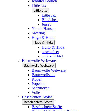
Jennifer Bouron
Little Jax
Little Jax
Little Jax
Bündchen
Jersey
Nerida Hansen
Swafing
Hugo & Hilda
Hugo & Hilda
Hugo & Hilda
beschichtet
unbeschichtet
Baumwolle Webware
Baumwolle Webware
Baumwolle Webware
Baumwollsatin
Köper
Popeline
Seersucker
Voile
Beschichtete Stoffe
Beschichtete Stoffe
Beschichtete Stoffe