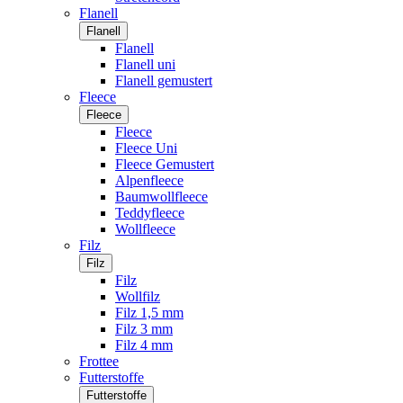
Flanell
Flanell
Flanell
Flanell uni
Flanell gemustert
Fleece
Fleece
Fleece
Fleece Uni
Fleece Gemustert
Alpenfleece
Baumwollfleece
Teddyfleece
Wollfleece
Filz
Filz
Filz
Wollfilz
Filz 1,5 mm
Filz 3 mm
Filz 4 mm
Frottee
Futterstoffe
Futterstoffe