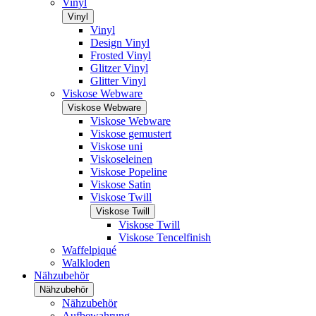
Vinyl
Vinyl
Vinyl
Design Vinyl
Frosted Vinyl
Glitzer Vinyl
Glitter Vinyl
Viskose Webware
Viskose Webware
Viskose Webware
Viskose gemustert
Viskose uni
Viskoseleinen
Viskose Popeline
Viskose Satin
Viskose Twill
Viskose Twill
Viskose Twill
Viskose Tencelfinish
Waffelpiqué
Walkloden
Nähzubehör
Nähzubehör
Nähzubehör
Aufbewahrung