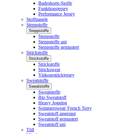
Badeshorts-Stoffe
Funktionsjersey
Performance Jersey
Stoffpanele
Steppstoffe
Steppstoffe
Steppstoffe
Steppstoffe uni
Steppstoffe gemustert
Strickstoffe
Strickstoffe
Strickstoffe
Stricksweat
Viskosestrickjersey
Sweatstoffe
Sweatstoffe
Sweatstoffe
Bio Sweatstoff
Heavy Jogging
Sommersweat/ French Terry
Sweatstoff angeraut
Sweatstoff gemustert
Sweatstoff uni
Tüll