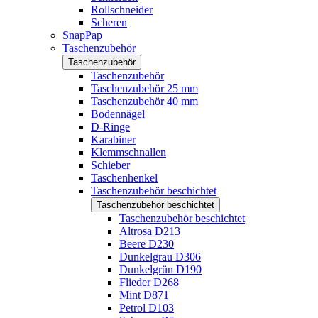
Rollschneider
Scheren
SnapPap
Taschenzubehör
Taschenzubehör
Taschenzubehör
Taschenzubehör 25 mm
Taschenzubehör 40 mm
Bodennägel
D-Ringe
Karabiner
Klemmschnallen
Schieber
Taschenhenkel
Taschenzubehör beschichtet
Taschenzubehör beschichtet
Taschenzubehör beschichtet
Altrosa D213
Beere D230
Dunkelgrau D306
Dunkelgrün D190
Flieder D268
Mint D871
Petrol D103