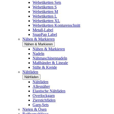
Webetiketten Sets
Webetiketten S
Webetiketten M
Webetiketten L
Webetiketten XL
Webetiketten Konturenschnitt
Metall-Label
SnapPap Label
Nähen & Markieren
Nähen & Markieren
Nähen & Markieren
Nadeln
Nähmaschinennadeln
Maßbänder & Lineale
Stifte & Kreide
Nähfäden
Nähfäden
Nähfäden
Allesnäher
Elastische Nähfäden
Overlockgarn
Zierstichfäden
Garn-Sets
Nieten & Ösen
Reißverschlüsse