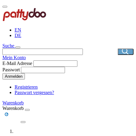
Direkt
zum
Inhalt
EN
DE
Suche
Mein Konto
E-Mail Adresse
Passwort
Anmelden
Registrieren
Passwort vergessen?
Warenkorb
Warenkorb