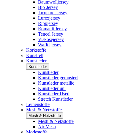
Baumwolljersey
Bio-Jersey
Jacquard Jersey
Lurexjersey
Rippjersey
Romanit Jersey
Tencel Jersey
Viskosejersey
Waffeljersey
Korkstoffe
Kunstfell
Kunstleder
Kunstleder
Kunstleder
Kunstleder gemustert
Kunstleder metallic
Kunstleder uni
Kunstleder Used
Stretch Kunstleder
Leinenstoffe
Mesh & Netzstoffe
Mesh & Netzstoffe
Mesh & Netzstoffe
Air Mesh
Modestoffe