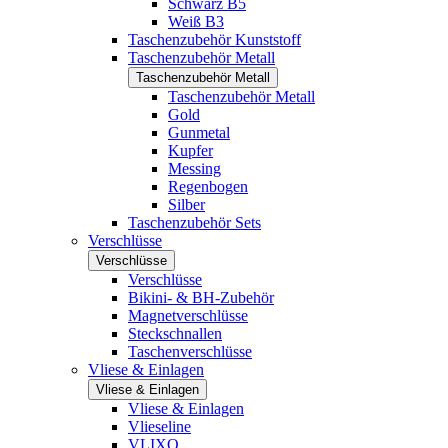
Schwarz B5
Weiß B3
Taschenzubehör Kunststoff
Taschenzubehör Metall
Taschenzubehör Metall
Taschenzubehör Metall
Gold
Gunmetal
Kupfer
Messing
Regenbogen
Silber
Taschenzubehör Sets
Verschlüsse
Verschlüsse
Verschlüsse
Bikini- & BH-Zubehör
Magnetverschlüsse
Steckschnallen
Taschenverschlüsse
Vliese & Einlagen
Vliese & Einlagen
Vliese & Einlagen
Vlieseline
VLIXO