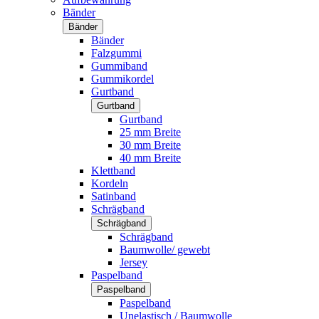
Bänder
Bänder
Bänder
Falzgummi
Gummiband
Gummikordel
Gurtband
Gurtband
Gurtband
25 mm Breite
30 mm Breite
40 mm Breite
Klettband
Kordeln
Satinband
Schrägband
Schrägband
Schrägband
Baumwolle/ gewebt
Jersey
Paspelband
Paspelband
Paspelband
Unelastisch / Baumwolle