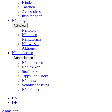
Kinder
Taschen
Accessoires
Inspirationen
Nähblog
Nähblog
Nähblog
Nähideen
Nähtutorials
Nähwissen
Aktionen
Nähen lernen
Nähen lernen
Nähen lernen
Nählexikon
Stofflexikon
Tipps und Tricks
Nähmaschinen
Schnittanpassung
Nähbücher
EN
DE
Anmelden