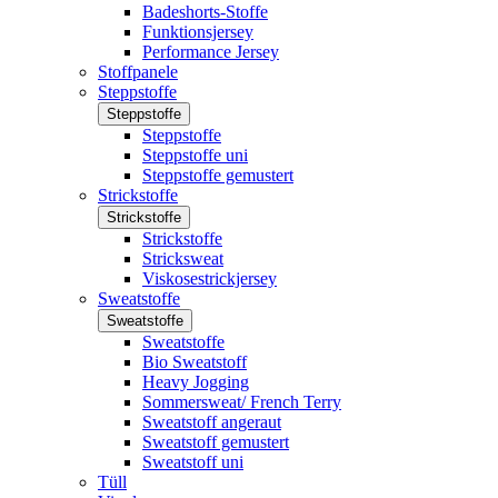
Badeshorts-Stoffe
Funktionsjersey
Performance Jersey
Stoffpanele
Steppstoffe
Steppstoffe
Steppstoffe
Steppstoffe uni
Steppstoffe gemustert
Strickstoffe
Strickstoffe
Strickstoffe
Stricksweat
Viskosestrickjersey
Sweatstoffe
Sweatstoffe
Sweatstoffe
Bio Sweatstoff
Heavy Jogging
Sommersweat/ French Terry
Sweatstoff angeraut
Sweatstoff gemustert
Sweatstoff uni
Tüll