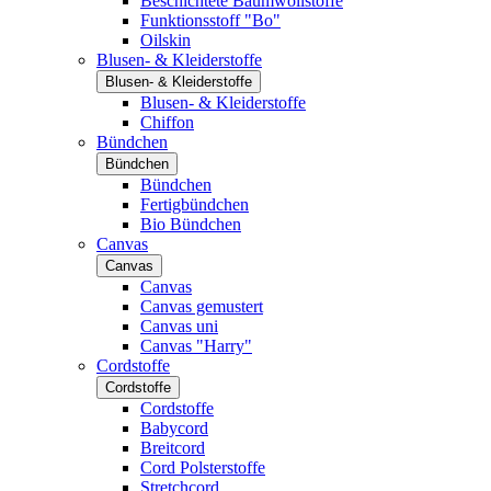
Beschichtete Baumwollstoffe
Funktionsstoff "Bo"
Oilskin
Blusen- & Kleiderstoffe
Blusen- & Kleiderstoffe
Blusen- & Kleiderstoffe
Chiffon
Bündchen
Bündchen
Bündchen
Fertigbündchen
Bio Bündchen
Canvas
Canvas
Canvas
Canvas gemustert
Canvas uni
Canvas "Harry"
Cordstoffe
Cordstoffe
Cordstoffe
Babycord
Breitcord
Cord Polsterstoffe
Stretchcord