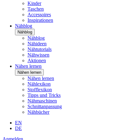
Kinder
Taschen
Accessoires
Inspirationen
Nähblog
Nähblog
Nähblog
Nähideen
Nähtutorials
Nähwissen
Aktionen
Nähen lernen
Nähen lernen
Nähen lernen
Nählexikon
Stofflexikon
Tipps und Tricks
Nähmaschinen
Schnittanpassung
Nähbücher
EN
DE
Anmelden