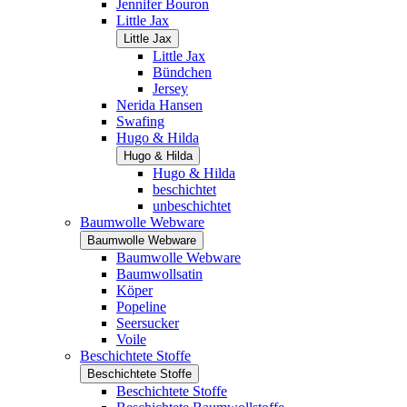
Jennifer Bouron
Little Jax
Little Jax
Little Jax
Bündchen
Jersey
Nerida Hansen
Swafing
Hugo & Hilda
Hugo & Hilda
Hugo & Hilda
beschichtet
unbeschichtet
Baumwolle Webware
Baumwolle Webware
Baumwolle Webware
Baumwollsatin
Köper
Popeline
Seersucker
Voile
Beschichtete Stoffe
Beschichtete Stoffe
Beschichtete Stoffe