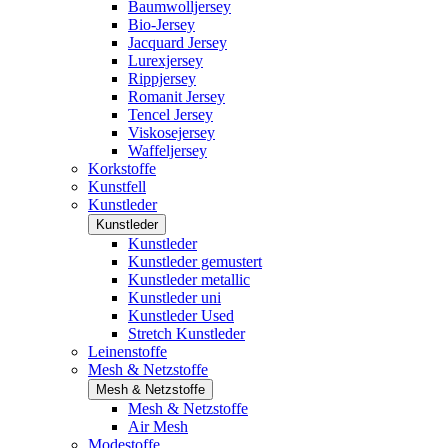
Baumwolljersey
Bio-Jersey
Jacquard Jersey
Lurexjersey
Rippjersey
Romanit Jersey
Tencel Jersey
Viskosejersey
Waffeljersey
Korkstoffe
Kunstfell
Kunstleder
Kunstleder
Kunstleder
Kunstleder gemustert
Kunstleder metallic
Kunstleder uni
Kunstleder Used
Stretch Kunstleder
Leinenstoffe
Mesh & Netzstoffe
Mesh & Netzstoffe
Mesh & Netzstoffe
Air Mesh
Modestoffe