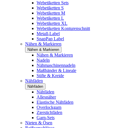
Webetiketten Sets
Webetiketten S
Webetiketten M
Webetiketten L
Webetiketten XL
Webetiketten Konturenschnitt
Metall-Label
SnapPap Label
Nähen & Markieren
Nähen & Markieren
Nähen & Markieren
Nadeln
Nähmaschinennadeln
Maßbänder & Lineale
Stifte & Kreide
Nähfäden
Nähfäden
Nähfäden
Allesnäher
Elastische Nähfäden
Overlockgarn
Zierstichfäden
Garn-Sets
Nieten & Ösen
Reißverschlüsse