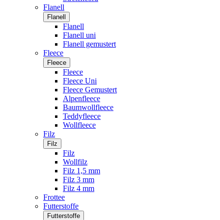
Flanell
Flanell
Flanell
Flanell uni
Flanell gemustert
Fleece
Fleece
Fleece
Fleece Uni
Fleece Gemustert
Alpenfleece
Baumwollfleece
Teddyfleece
Wollfleece
Filz
Filz
Filz
Wollfilz
Filz 1,5 mm
Filz 3 mm
Filz 4 mm
Frottee
Futterstoffe
Futterstoffe