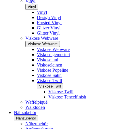
Vinyl
Vinyl
Vinyl
Design Vinyl
Frosted Vinyl
Glitzer Vinyl
Glitter Vinyl
Viskose Webware
Viskose Webware
Viskose Webware
Viskose gemustert
Viskose uni
Viskoseleinen
Viskose Popeline
Viskose Satin
Viskose Twill
Viskose Twill
Viskose Twill
Viskose Tencelfinish
Waffelpiqué
Walkloden
Nähzubehör
Nähzubehör
Nähzubehör
Aufbewahrung