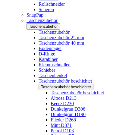
Rollschneider
Scheren
SnapPap
Taschenzubehör
Taschenzubehör
Taschenzubehör
Taschenzubehör 25 mm
Taschenzubehör 40 mm
Bodennägel
D-Ringe
Karabiner
Klemmschnallen
Schieber
Taschenhenkel
Taschenzubehör beschichtet
Taschenzubehör beschichtet
Taschenzubehör beschichtet
Altrosa D213
Beere D230
Dunkelgrau D306
Dunkelgrün D190
Flieder D268
Mint D871
Petrol D103