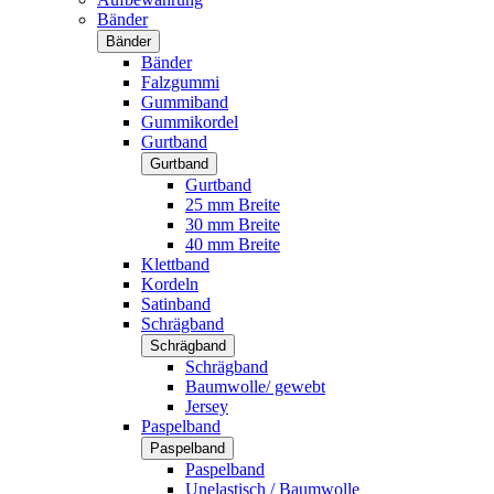
Bänder
Bänder
Bänder
Falzgummi
Gummiband
Gummikordel
Gurtband
Gurtband
Gurtband
25 mm Breite
30 mm Breite
40 mm Breite
Klettband
Kordeln
Satinband
Schrägband
Schrägband
Schrägband
Baumwolle/ gewebt
Jersey
Paspelband
Paspelband
Paspelband
Unelastisch / Baumwolle