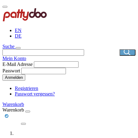
Direkt
zum
Inhalt
EN
DE
Suche
Mein Konto
E-Mail Adresse
Passwort
Anmelden
Registrieren
Passwort vergessen?
Warenkorb
Warenkorb