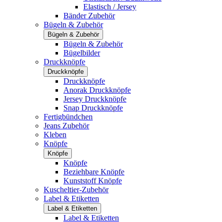
Elastisch / Jersey
Bänder Zubehör
Bügeln & Zubehör
Bügeln & Zubehör
Bügeln & Zubehör
Bügelbilder
Druckknöpfe
Druckknöpfe
Druckknöpfe
Anorak Druckknöpfe
Jersey Druckknöpfe
Snap Druckknöpfe
Fertigbündchen
Jeans Zubehör
Kleben
Knöpfe
Knöpfe
Knöpfe
Beziehbare Knöpfe
Kunststoff Knöpfe
Kuscheltier-Zubehör
Label & Etiketten
Label & Etiketten
Label & Etiketten