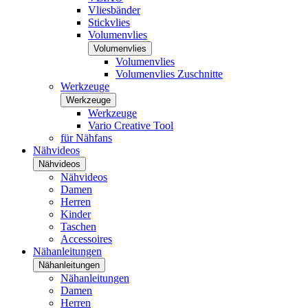
Vliesbänder
Stickvlies
Volumenvlies
Volumenvlies
Volumenvlies
Volumenvlies Zuschnitte
Werkzeuge
Werkzeuge
Werkzeuge
Vario Creative Tool
für Nähfans
Nähvideos
Nähvideos
Nähvideos
Damen
Herren
Kinder
Taschen
Accessoires
Nähanleitungen
Nähanleitungen
Nähanleitungen
Damen
Herren