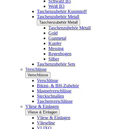
Schwarz B5
Weiß B3
Taschenzubehör Kunststoff
Taschenzubehör Metall
Taschenzubehör Metall
Taschenzubehör Metall
Gold
Gunmetal
Kupfer
Messing
Regenbogen
Silber
Taschenzubehör Sets
Verschlüsse
Verschlüsse
Verschlüsse
Bikini- & BH-Zubehör
Magnetverschlüsse
Steckschnallen
Taschenverschlüsse
Vliese & Einlagen
Vliese & Einlagen
Vliese & Einlagen
Vlieseline
VLIXO