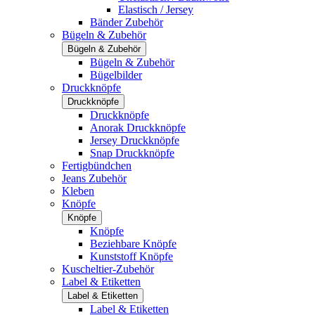
Elastisch / Jersey
Bänder Zubehör
Bügeln & Zubehör
Bügeln & Zubehör
Bügeln & Zubehör
Bügelbilder
Druckknöpfe
Druckknöpfe
Druckknöpfe
Anorak Druckknöpfe
Jersey Druckknöpfe
Snap Druckknöpfe
Fertigbündchen
Jeans Zubehör
Kleben
Knöpfe
Knöpfe
Knöpfe
Beziehbare Knöpfe
Kunststoff Knöpfe
Kuscheltier-Zubehör
Label & Etiketten
Label & Etiketten
Label & Etiketten