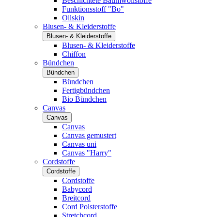
Beschichtete Baumwollstoffe
Funktionsstoff "Bo"
Oilskin
Blusen- & Kleiderstoffe
Blusen- & Kleiderstoffe
Blusen- & Kleiderstoffe
Chiffon
Bündchen
Bündchen
Bündchen
Fertigbündchen
Bio Bündchen
Canvas
Canvas
Canvas
Canvas gemustert
Canvas uni
Canvas "Harry"
Cordstoffe
Cordstoffe
Cordstoffe
Babycord
Breitcord
Cord Polsterstoffe
Stretchcord