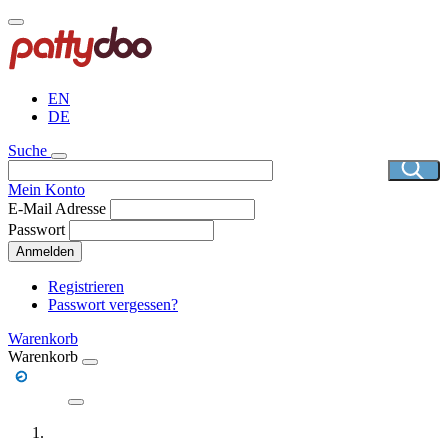
Direkt
zum
Inhalt
EN
DE
Suche
Mein Konto
E-Mail Adresse
Passwort
Anmelden
Registrieren
Passwort vergessen?
Warenkorb
Warenkorb