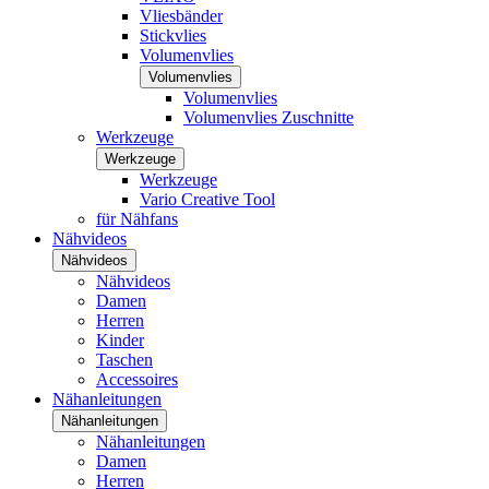
Vliesbänder
Stickvlies
Volumenvlies
Volumenvlies
Volumenvlies
Volumenvlies Zuschnitte
Werkzeuge
Werkzeuge
Werkzeuge
Vario Creative Tool
für Nähfans
Nähvideos
Nähvideos
Nähvideos
Damen
Herren
Kinder
Taschen
Accessoires
Nähanleitungen
Nähanleitungen
Nähanleitungen
Damen
Herren