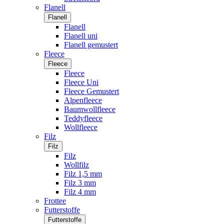
Flanell
Flanell
Flanell
Flanell uni
Flanell gemustert
Fleece
Fleece
Fleece
Fleece Uni
Fleece Gemustert
Alpenfleece
Baumwollfleece
Teddyfleece
Wollfleece
Filz
Filz
Filz
Wollfilz
Filz 1,5 mm
Filz 3 mm
Filz 4 mm
Frottee
Futterstoffe
Futterstoffe