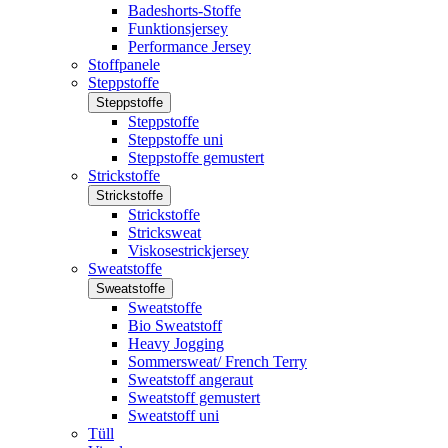
Badeshorts-Stoffe
Funktionsjersey
Performance Jersey
Stoffpanele
Steppstoffe
Steppstoffe
Steppstoffe
Steppstoffe uni
Steppstoffe gemustert
Strickstoffe
Strickstoffe
Strickstoffe
Stricksweat
Viskosestrickjersey
Sweatstoffe
Sweatstoffe
Sweatstoffe
Bio Sweatstoff
Heavy Jogging
Sommersweat/ French Terry
Sweatstoff angeraut
Sweatstoff gemustert
Sweatstoff uni
Tüll