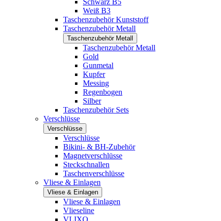
Schwarz B5
Weiß B3
Taschenzubehör Kunststoff
Taschenzubehör Metall
Taschenzubehör Metall
Taschenzubehör Metall
Gold
Gunmetal
Kupfer
Messing
Regenbogen
Silber
Taschenzubehör Sets
Verschlüsse
Verschlüsse
Verschlüsse
Bikini- & BH-Zubehör
Magnetverschlüsse
Steckschnallen
Taschenverschlüsse
Vliese & Einlagen
Vliese & Einlagen
Vliese & Einlagen
Vlieseline
VLIXO