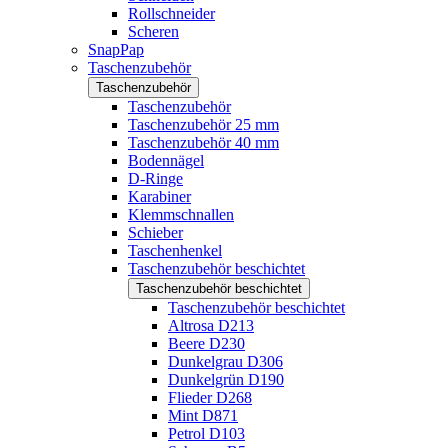
Rollschneider
Scheren
SnapPap
Taschenzubehör
Taschenzubehör
Taschenzubehör
Taschenzubehör 25 mm
Taschenzubehör 40 mm
Bodennägel
D-Ringe
Karabiner
Klemmschnallen
Schieber
Taschenhenkel
Taschenzubehör beschichtet
Taschenzubehör beschichtet
Taschenzubehör beschichtet
Altrosa D213
Beere D230
Dunkelgrau D306
Dunkelgrün D190
Flieder D268
Mint D871
Petrol D103