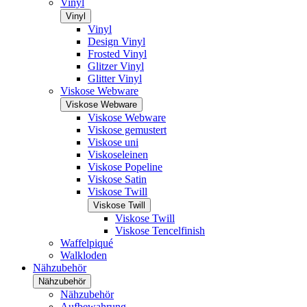
Vinyl
Vinyl
Vinyl
Design Vinyl
Frosted Vinyl
Glitzer Vinyl
Glitter Vinyl
Viskose Webware
Viskose Webware
Viskose Webware
Viskose gemustert
Viskose uni
Viskoseleinen
Viskose Popeline
Viskose Satin
Viskose Twill
Viskose Twill
Viskose Twill
Viskose Tencelfinish
Waffelpiqué
Walkloden
Nähzubehör
Nähzubehör
Nähzubehör
Aufbewahrung