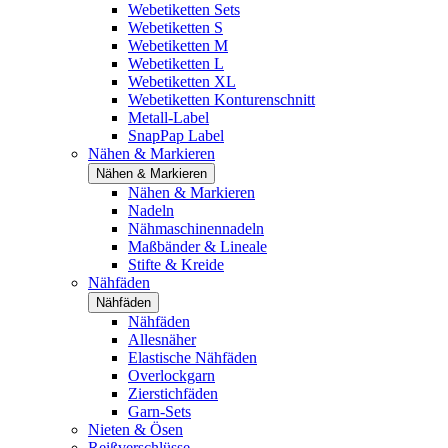
Webetiketten Sets
Webetiketten S
Webetiketten M
Webetiketten L
Webetiketten XL
Webetiketten Konturenschnitt
Metall-Label
SnapPap Label
Nähen & Markieren
Nähen & Markieren
Nähen & Markieren
Nadeln
Nähmaschinennadeln
Maßbänder & Lineale
Stifte & Kreide
Nähfäden
Nähfäden
Nähfäden
Allesnäher
Elastische Nähfäden
Overlockgarn
Zierstichfäden
Garn-Sets
Nieten & Ösen
Reißverschlüsse