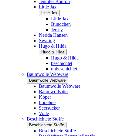
Jennifer Bouron
Little Jax
Little Jax
Little Jax
Bündchen
Jersey
Nerida Hansen
Swafing
Hugo & Hilda
Hugo & Hilda
Hugo & Hilda
beschichtet
unbeschichtet
Baumwolle Webware
Baumwolle Webware
Baumwolle Webware
Baumwollsatin
Köper
Popeline
Seersucker
Voile
Beschichtete Stoffe
Beschichtete Stoffe
Beschichtete Stoffe