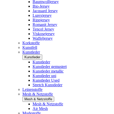
Baumwolljersey
Bio-Jersey
Jacquard Jersey
Lurexjersey
Rippjersey
Romanit Jersey
Tencel Jersey
Viskosejersey
Waffeljersey
Korkstoffe
Kunstfell
Kunstleder
Kunstleder
Kunstleder
Kunstleder gemustert
Kunstleder metallic
Kunstleder uni
Kunstleder Used
Stretch Kunstleder
Leinenstoffe
Mesh & Netzstoffe
Mesh & Netzstoffe
Mesh & Netzstoffe
Air Mesh
Modestoffe