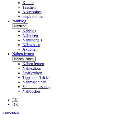
Kinder
Taschen
Accessoires
Inspirationen
Nähblog
Nähblog
Nähblog
Nähideen
Nähtutorials
Nähwissen
Aktionen
Nähen lernen
Nähen lernen
Nähen lernen
Nählexikon
Stofflexikon
Tipps und Tricks
Nähmaschinen
Schnittanpassung
Nähbücher
EN
DE
Anmelden