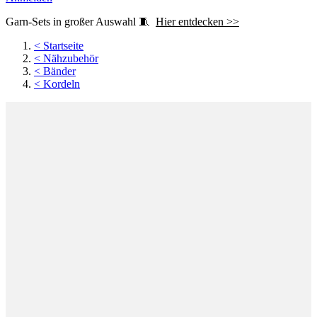
Garn-Sets in großer Auswahl 🧵
Hier entdecken >>
<
Startseite
<
Nähzubehör
<
Bänder
<
Kordeln