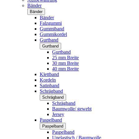
Bänder
Bänder
Bänder
Falzgummi
Gummiband
Gummikordel
Gurtband
Gurtband
Gurtband
25 mm Breite
30 mm Breite
40 mm Breite
Klettband
Kordeln
Satinband
Schrägband
Schrägband
Schrägband
Baumwolle/ gewebt
Jersey
Paspelband
Paspelband
Paspelband
Unelastisch / Baumwolle