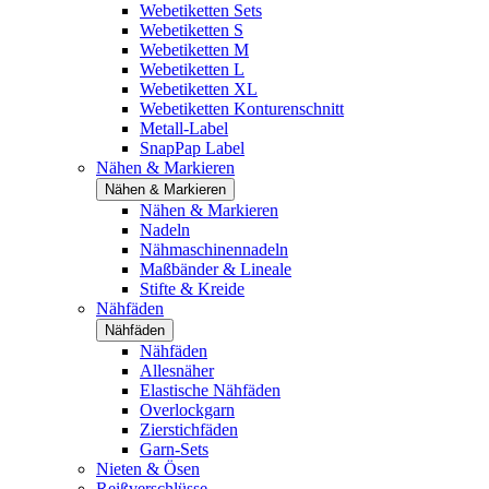
Webetiketten Sets
Webetiketten S
Webetiketten M
Webetiketten L
Webetiketten XL
Webetiketten Konturenschnitt
Metall-Label
SnapPap Label
Nähen & Markieren
Nähen & Markieren
Nähen & Markieren
Nadeln
Nähmaschinennadeln
Maßbänder & Lineale
Stifte & Kreide
Nähfäden
Nähfäden
Nähfäden
Allesnäher
Elastische Nähfäden
Overlockgarn
Zierstichfäden
Garn-Sets
Nieten & Ösen
Reißverschlüsse