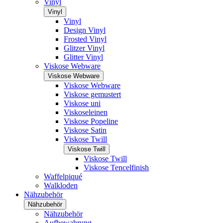
Vinyl
Vinyl
Vinyl
Design Vinyl
Frosted Vinyl
Glitzer Vinyl
Glitter Vinyl
Viskose Webware
Viskose Webware
Viskose Webware
Viskose gemustert
Viskose uni
Viskoseleinen
Viskose Popeline
Viskose Satin
Viskose Twill
Viskose Twill
Viskose Twill
Viskose Tencelfinish
Waffelpiqué
Walkloden
Nähzubehör
Nähzubehör
Nähzubehör
Aufbewahrung