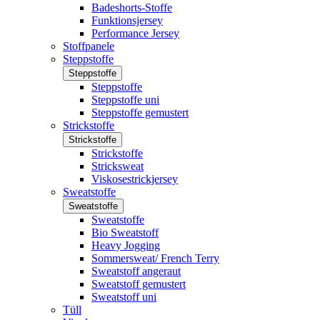
Badeshorts-Stoffe
Funktionsjersey
Performance Jersey
Stoffpanele
Steppstoffe
Steppstoffe
Steppstoffe
Steppstoffe uni
Steppstoffe gemustert
Strickstoffe
Strickstoffe
Strickstoffe
Stricksweat
Viskosestrickjersey
Sweatstoffe
Sweatstoffe
Sweatstoffe
Bio Sweatstoff
Heavy Jogging
Sommersweat/ French Terry
Sweatstoff angeraut
Sweatstoff gemustert
Sweatstoff uni
Tüll