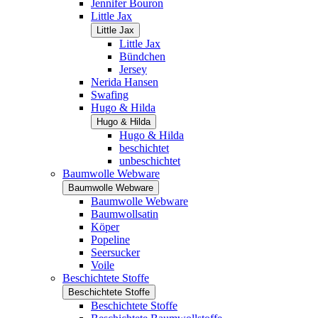
Jennifer Bouron
Little Jax
Little Jax
Little Jax
Bündchen
Jersey
Nerida Hansen
Swafing
Hugo & Hilda
Hugo & Hilda
Hugo & Hilda
beschichtet
unbeschichtet
Baumwolle Webware
Baumwolle Webware
Baumwolle Webware
Baumwollsatin
Köper
Popeline
Seersucker
Voile
Beschichtete Stoffe
Beschichtete Stoffe
Beschichtete Stoffe