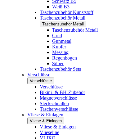
Schwarz B5
Weiß B3
Taschenzubehör Kunststoff
Taschenzubehör Metall
Taschenzubehör Metall
Taschenzubehör Metall
Gold
Gunmetal
Kupfer
Messing
Regenbogen
Silber
Taschenzubehör Sets
Verschlüsse
Verschlüsse
Verschlüsse
Bikini- & BH-Zubehör
Magnetverschlüsse
Steckschnallen
Taschenverschlüsse
Vliese & Einlagen
Vliese & Einlagen
Vliese & Einlagen
Vlieseline
VLIXO