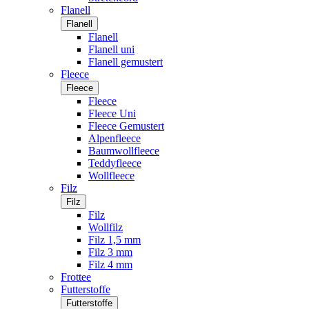
Flanell
Flanell
Flanell
Flanell uni
Flanell gemustert
Fleece
Fleece
Fleece
Fleece Uni
Fleece Gemustert
Alpenfleece
Baumwollfleece
Teddyfleece
Wollfleece
Filz
Filz
Filz
Wollfilz
Filz 1,5 mm
Filz 3 mm
Filz 4 mm
Frottee
Futterstoffe
Futterstoffe