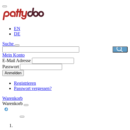
Direkt
zum
Inhalt
EN
DE
Suche
Mein Konto
E-Mail Adresse
Passwort
Anmelden
Registrieren
Passwort vergessen?
Warenkorb
Warenkorb