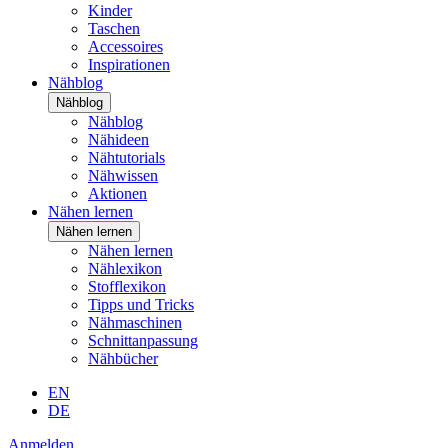
Kinder
Taschen
Accessoires
Inspirationen
Nähblog
Nähblog
Nähblog
Nähideen
Nähtutorials
Nähwissen
Aktionen
Nähen lernen
Nähen lernen
Nähen lernen
Nählexikon
Stofflexikon
Tipps und Tricks
Nähmaschinen
Schnittanpassung
Nähbücher
EN
DE
Anmelden