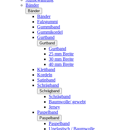
Bänder
Bänder
Bänder
Falzgummi
Gummiband
Gummikordel
Gurtband
Gurtband
Gurtband
25 mm Breite
30 mm Breite
40 mm Breite
Klettband
Kordeln
Satinband
Schrägband
Schrägband
Schrägband
Baumwolle/ gewebt
Jersey
Paspelband
Paspelband
Paspelband
Unelastisch / Baumwolle