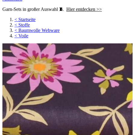
Garn-Sets in großer Auswahl 🧵
Hier entdecken >>
<
Startseite
<
Stoffe
<
Baumwolle Webware
<
Voile