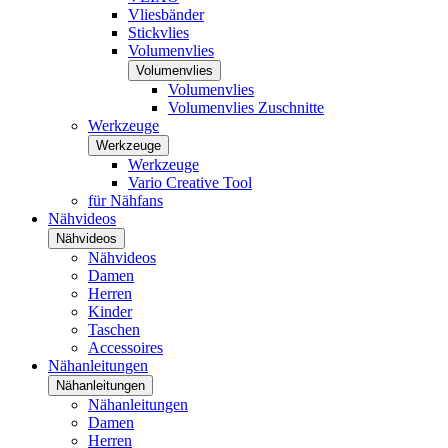
Vliesbänder
Stickvlies
Volumenvlies
Volumenvlies
Volumenvlies
Volumenvlies Zuschnitte
Werkzeuge
Werkzeuge
Werkzeuge
Vario Creative Tool
für Nähfans
Nähvideos
Nähvideos
Nähvideos
Damen
Herren
Kinder
Taschen
Accessoires
Nähanleitungen
Nähanleitungen
Nähanleitungen
Damen
Herren