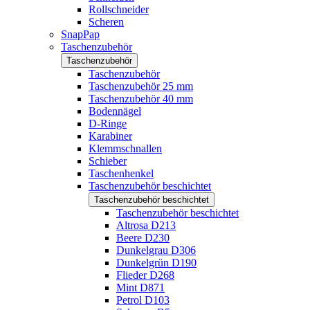
Rollschneider
Scheren
SnapPap
Taschenzubehör
Taschenzubehör
Taschenzubehör
Taschenzubehör 25 mm
Taschenzubehör 40 mm
Bodennägel
D-Ringe
Karabiner
Klemmschnallen
Schieber
Taschenhenkel
Taschenzubehör beschichtet
Taschenzubehör beschichtet
Taschenzubehör beschichtet
Altrosa D213
Beere D230
Dunkelgrau D306
Dunkelgrün D190
Flieder D268
Mint D871
Petrol D103