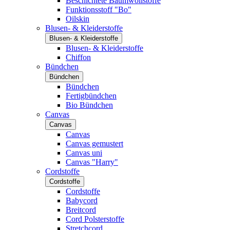
Beschichtete Baumwollstoffe
Funktionsstoff "Bo"
Oilskin
Blusen- & Kleiderstoffe
Blusen- & Kleiderstoffe
Blusen- & Kleiderstoffe
Chiffon
Bündchen
Bündchen
Bündchen
Fertigbündchen
Bio Bündchen
Canvas
Canvas
Canvas
Canvas gemustert
Canvas uni
Canvas "Harry"
Cordstoffe
Cordstoffe
Cordstoffe
Babycord
Breitcord
Cord Polsterstoffe
Stretchcord