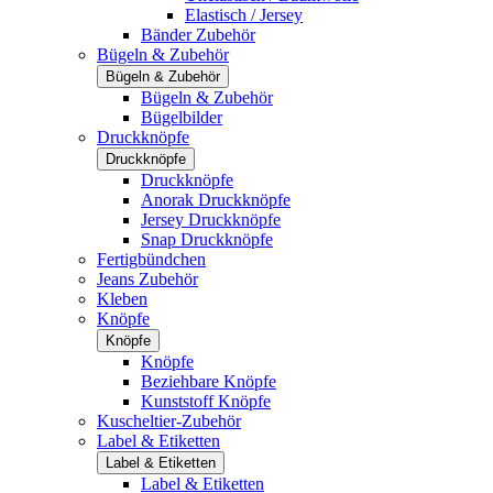
Elastisch / Jersey
Bänder Zubehör
Bügeln & Zubehör
Bügeln & Zubehör
Bügeln & Zubehör
Bügelbilder
Druckknöpfe
Druckknöpfe
Druckknöpfe
Anorak Druckknöpfe
Jersey Druckknöpfe
Snap Druckknöpfe
Fertigbündchen
Jeans Zubehör
Kleben
Knöpfe
Knöpfe
Knöpfe
Beziehbare Knöpfe
Kunststoff Knöpfe
Kuscheltier-Zubehör
Label & Etiketten
Label & Etiketten
Label & Etiketten