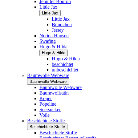
Jennifer Bouron
Little Jax
Little Jax
Little Jax
Bündchen
Jersey
Nerida Hansen
Swafing
Hugo & Hilda
Hugo & Hilda
Hugo & Hilda
beschichtet
unbeschichtet
Baumwolle Webware
Baumwolle Webware
Baumwolle Webware
Baumwollsatin
Köper
Popeline
Seersucker
Voile
Beschichtete Stoffe
Beschichtete Stoffe
Beschichtete Stoffe