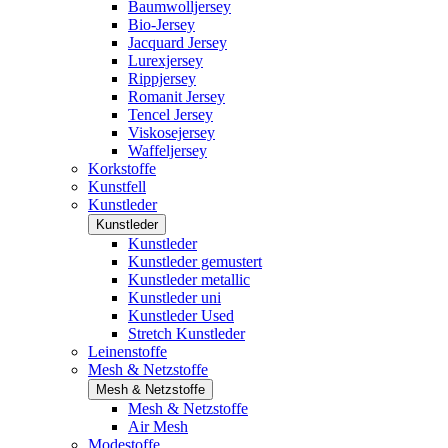
Baumwolljersey
Bio-Jersey
Jacquard Jersey
Lurexjersey
Rippjersey
Romanit Jersey
Tencel Jersey
Viskosejersey
Waffeljersey
Korkstoffe
Kunstfell
Kunstleder
Kunstleder
Kunstleder
Kunstleder gemustert
Kunstleder metallic
Kunstleder uni
Kunstleder Used
Stretch Kunstleder
Leinenstoffe
Mesh & Netzstoffe
Mesh & Netzstoffe
Mesh & Netzstoffe
Air Mesh
Modestoffe