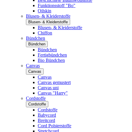
Beschichtete Baumwollstoffe
Funktionsstoff "Bo"
Oilskin
Blusen- & Kleiderstoffe
Blusen- & Kleiderstoffe
Blusen- & Kleiderstoffe
Chiffon
Bündchen
Bündchen
Bündchen
Fertigbündchen
Bio Bündchen
Canvas
Canvas
Canvas
Canvas gemustert
Canvas uni
Canvas "Harry"
Cordstoffe
Cordstoffe
Cordstoffe
Babycord
Breitcord
Cord Polsterstoffe
Stretchcord