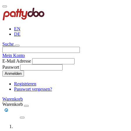
Direkt
zum
Inhalt
EN
DE
Suche
Mein Konto
E-Mail Adresse
Passwort
Anmelden
Registrieren
Passwort vergessen?
Warenkorb
Warenkorb