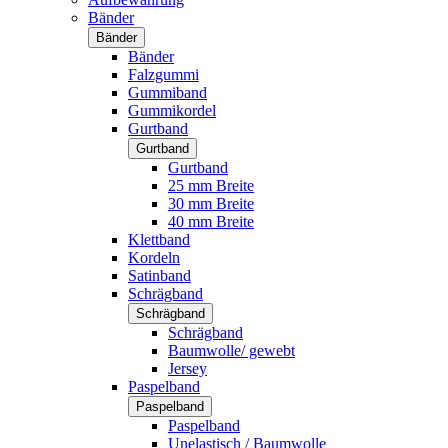
Bänder
Bänder
Bänder
Falzgummi
Gummiband
Gummikordel
Gurtband
Gurtband
Gurtband
25 mm Breite
30 mm Breite
40 mm Breite
Klettband
Kordeln
Satinband
Schrägband
Schrägband
Schrägband
Baumwolle/ gewebt
Jersey
Paspelband
Paspelband
Paspelband
Unelastisch / Baumwolle