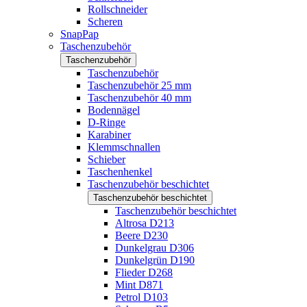
Rollschneider
Scheren
SnapPap
Taschenzubehör
Taschenzubehör
Taschenzubehör
Taschenzubehör 25 mm
Taschenzubehör 40 mm
Bodennägel
D-Ringe
Karabiner
Klemmschnallen
Schieber
Taschenhenkel
Taschenzubehör beschichtet
Taschenzubehör beschichtet
Taschenzubehör beschichtet
Altrosa D213
Beere D230
Dunkelgrau D306
Dunkelgrün D190
Flieder D268
Mint D871
Petrol D103