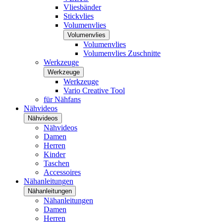
Vliesbänder
Stickvlies
Volumenvlies
Volumenvlies
Volumenvlies
Volumenvlies Zuschnitte
Werkzeuge
Werkzeuge
Werkzeuge
Vario Creative Tool
für Nähfans
Nähvideos
Nähvideos
Nähvideos
Damen
Herren
Kinder
Taschen
Accessoires
Nähanleitungen
Nähanleitungen
Nähanleitungen
Damen
Herren