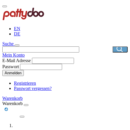
Direkt
zum
Inhalt
EN
DE
Suche
Mein Konto
E-Mail Adresse
Passwort
Anmelden
Registrieren
Passwort vergessen?
Warenkorb
Warenkorb