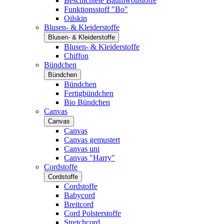
Beschichtete Baumwollstoffe
Funktionsstoff "Bo"
Oilskin
Blusen- & Kleiderstoffe
Blusen- & Kleiderstoffe
Blusen- & Kleiderstoffe
Chiffon
Bündchen
Bündchen
Bündchen
Fertigbündchen
Bio Bündchen
Canvas
Canvas
Canvas
Canvas gemustert
Canvas uni
Canvas "Harry"
Cordstoffe
Cordstoffe
Cordstoffe
Babycord
Breitcord
Cord Polsterstoffe
Stretchcord