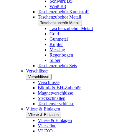
Schwarz B5
Weiß B3
Taschenzubehör Kunststoff
Taschenzubehör Metall
Taschenzubehör Metall
Taschenzubehör Metall
Gold
Gunmetal
Kupfer
Messing
Regenbogen
Silber
Taschenzubehör Sets
Verschlüsse
Verschlüsse
Verschlüsse
Bikini- & BH-Zubehör
Magnetverschlüsse
Steckschnallen
Taschenverschlüsse
Vliese & Einlagen
Vliese & Einlagen
Vliese & Einlagen
Vlieseline
VLIXO