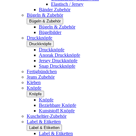
Elastisch / Jersey
Bänder Zubehör
Bügeln & Zubehör
Bügeln & Zubehör
Bügeln & Zubehör
Bügelbilder
Druckknöpfe
Druckknöpfe
Druckknöpfe
Anorak Druckknöpfe
Jersey Druckknöpfe
Snap Druckknöpfe
Fertigbündchen
Jeans Zubehör
Kleben
Knöpfe
Knöpfe
Knöpfe
Beziehbare Knöpfe
Kunststoff Knöpfe
Kuscheltier-Zubehör
Label & Etiketten
Label & Etiketten
Label & Etiketten