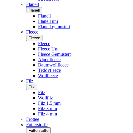
Flanell
Flanell
Flanell
Flanell uni
Flanell gemustert
Fleece
Fleece
Fleece
Fleece Uni
Fleece Gemustert
Alpenfleece
Baumwollfleece
Teddyfleece
Wollfleece
Filz
Filz
Filz
Wollfilz
Filz 1,5 mm
Filz 3 mm
Filz 4 mm
Frottee
Futterstoffe
Futterstoffe