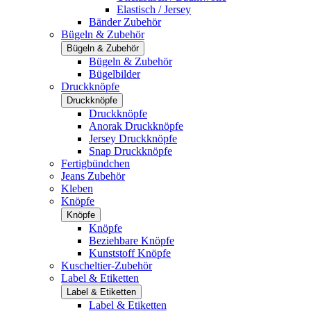
Elastisch / Jersey
Bänder Zubehör
Bügeln & Zubehör
Bügeln & Zubehör
Bügeln & Zubehör
Bügelbilder
Druckknöpfe
Druckknöpfe
Druckknöpfe
Anorak Druckknöpfe
Jersey Druckknöpfe
Snap Druckknöpfe
Fertigbündchen
Jeans Zubehör
Kleben
Knöpfe
Knöpfe
Knöpfe
Beziehbare Knöpfe
Kunststoff Knöpfe
Kuscheltier-Zubehör
Label & Etiketten
Label & Etiketten
Label & Etiketten