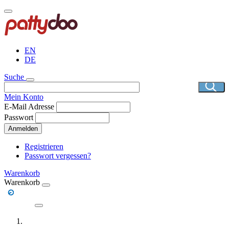
Direkt
zum
Inhalt
EN
DE
Suche
Mein Konto
E-Mail Adresse
Passwort
Anmelden
Registrieren
Passwort vergessen?
Warenkorb
Warenkorb