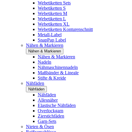
Webetiketten Sets
Webetiketten S
Webetiketten M
Webetiketten L
Webetiketten XL
Webetiketten Konturenschnitt
Metall-Label
SnapPap Label
Nähen & Markieren
Nähen & Markieren
Nähen & Markieren
Nadeln
Nähmaschinennadeln
Maßbänder & Lineale
Stifte & Kreide
Nähfäden
Nähfäden
Nähfäden
Allesnäher
Elastische Nähfäden
Overlockgarn
Zierstichfäden
Garn-Sets
Nieten & Ösen
Reißverschlüsse