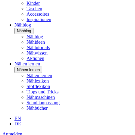
Kinder
Taschen
Accessoires
Inspirationen
Nähblog
Nähblog
Nähblog
Nähideen
Nähtutorials
Nähwissen
Aktionen
Nähen lernen
Nähen lernen
Nähen lernen
Nählexikon
Stofflexikon
Tipps und Tricks
Nähmaschinen
Schnittanpassung
Nähbücher
EN
DE
Anmelden