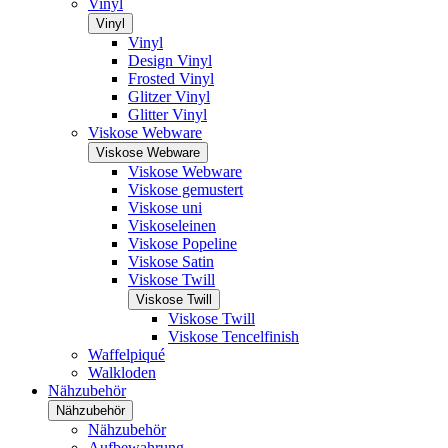
Vinyl
Vinyl
Vinyl
Design Vinyl
Frosted Vinyl
Glitzer Vinyl
Glitter Vinyl
Viskose Webware
Viskose Webware
Viskose Webware
Viskose gemustert
Viskose uni
Viskoseleinen
Viskose Popeline
Viskose Satin
Viskose Twill
Viskose Twill
Viskose Twill
Viskose Tencelfinish
Waffelpiqué
Walkloden
Nähzubehör
Nähzubehör
Nähzubehör
Aufbewahrung