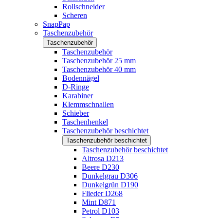
Rollschneider
Scheren
SnapPap
Taschenzubehör
Taschenzubehör
Taschenzubehör
Taschenzubehör 25 mm
Taschenzubehör 40 mm
Bodennägel
D-Ringe
Karabiner
Klemmschnallen
Schieber
Taschenhenkel
Taschenzubehör beschichtet
Taschenzubehör beschichtet
Taschenzubehör beschichtet
Altrosa D213
Beere D230
Dunkelgrau D306
Dunkelgrün D190
Flieder D268
Mint D871
Petrol D103