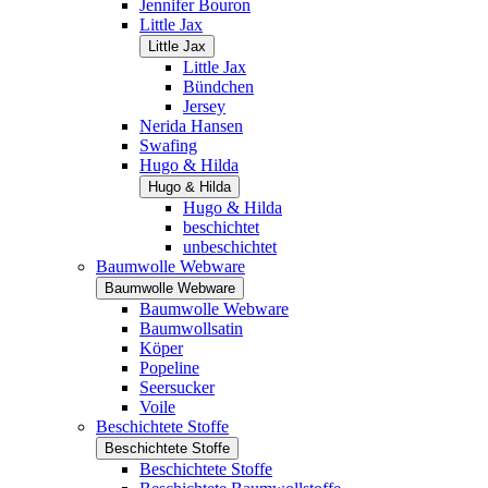
Jennifer Bouron
Little Jax
Little Jax
Little Jax
Bündchen
Jersey
Nerida Hansen
Swafing
Hugo & Hilda
Hugo & Hilda
Hugo & Hilda
beschichtet
unbeschichtet
Baumwolle Webware
Baumwolle Webware
Baumwolle Webware
Baumwollsatin
Köper
Popeline
Seersucker
Voile
Beschichtete Stoffe
Beschichtete Stoffe
Beschichtete Stoffe