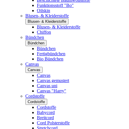
Beschichtete Baumwollstoffe
Funktionsstoff "Bo"
Oilskin
Blusen- & Kleiderstoffe
Blusen- & Kleiderstoffe
Blusen- & Kleiderstoffe
Chiffon
Bündchen
Bündchen
Bündchen
Fertigbündchen
Bio Bündchen
Canvas
Canvas
Canvas
Canvas gemustert
Canvas uni
Canvas "Harry"
Cordstoffe
Cordstoffe
Cordstoffe
Babycord
Breitcord
Cord Polsterstoffe
Stretchcord