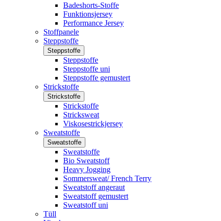
Badeshorts-Stoffe
Funktionsjersey
Performance Jersey
Stoffpanele
Steppstoffe
Steppstoffe
Steppstoffe
Steppstoffe uni
Steppstoffe gemustert
Strickstoffe
Strickstoffe
Strickstoffe
Stricksweat
Viskosestrickjersey
Sweatstoffe
Sweatstoffe
Sweatstoffe
Bio Sweatstoff
Heavy Jogging
Sommersweat/ French Terry
Sweatstoff angeraut
Sweatstoff gemustert
Sweatstoff uni
Tüll