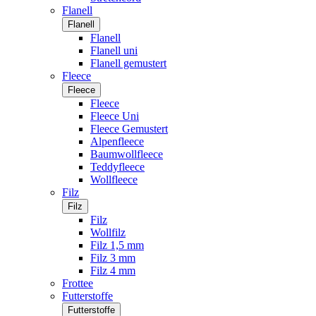
Flanell
Flanell
Flanell
Flanell uni
Flanell gemustert
Fleece
Fleece
Fleece
Fleece Uni
Fleece Gemustert
Alpenfleece
Baumwollfleece
Teddyfleece
Wollfleece
Filz
Filz
Filz
Wollfilz
Filz 1,5 mm
Filz 3 mm
Filz 4 mm
Frottee
Futterstoffe
Futterstoffe