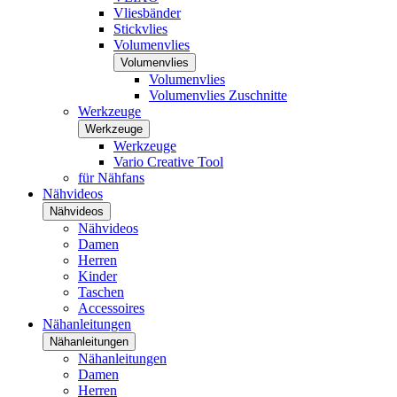
Vliesbänder
Stickvlies
Volumenvlies
Volumenvlies
Volumenvlies
Volumenvlies Zuschnitte
Werkzeuge
Werkzeuge
Werkzeuge
Vario Creative Tool
für Nähfans
Nähvideos
Nähvideos
Nähvideos
Damen
Herren
Kinder
Taschen
Accessoires
Nähanleitungen
Nähanleitungen
Nähanleitungen
Damen
Herren