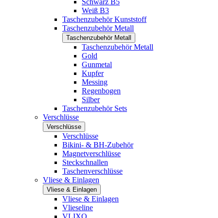
Schwarz B5
Weiß B3
Taschenzubehör Kunststoff
Taschenzubehör Metall
Taschenzubehör Metall
Taschenzubehör Metall
Gold
Gunmetal
Kupfer
Messing
Regenbogen
Silber
Taschenzubehör Sets
Verschlüsse
Verschlüsse
Verschlüsse
Bikini- & BH-Zubehör
Magnetverschlüsse
Steckschnallen
Taschenverschlüsse
Vliese & Einlagen
Vliese & Einlagen
Vliese & Einlagen
Vlieseline
VLIXO