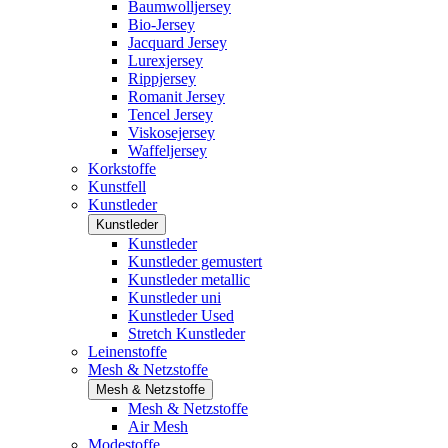
Baumwolljersey
Bio-Jersey
Jacquard Jersey
Lurexjersey
Rippjersey
Romanit Jersey
Tencel Jersey
Viskosejersey
Waffeljersey
Korkstoffe
Kunstfell
Kunstleder
Kunstleder
Kunstleder
Kunstleder gemustert
Kunstleder metallic
Kunstleder uni
Kunstleder Used
Stretch Kunstleder
Leinenstoffe
Mesh & Netzstoffe
Mesh & Netzstoffe
Mesh & Netzstoffe
Air Mesh
Modestoffe