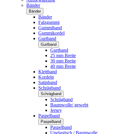
Bänder
Bänder
Bänder
Falzgummi
Gummiband
Gummikordel
Gurtband
Gurtband
Gurtband
25 mm Breite
30 mm Breite
40 mm Breite
Klettband
Kordeln
Satinband
Schrägband
Schrägband
Schrägband
Baumwolle/ gewebt
Jersey
Paspelband
Paspelband
Paspelband
Unelastisch / Baumwolle