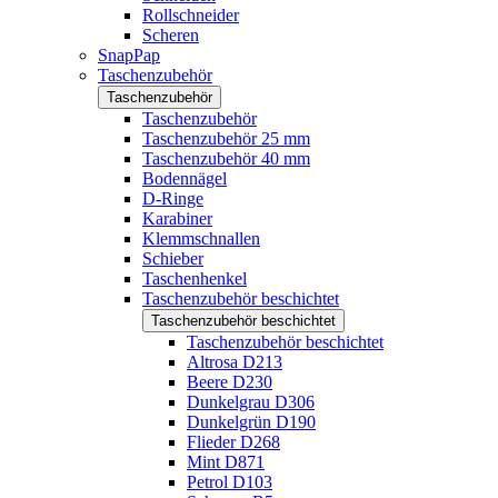
Rollschneider
Scheren
SnapPap
Taschenzubehör
Taschenzubehör
Taschenzubehör
Taschenzubehör 25 mm
Taschenzubehör 40 mm
Bodennägel
D-Ringe
Karabiner
Klemmschnallen
Schieber
Taschenhenkel
Taschenzubehör beschichtet
Taschenzubehör beschichtet
Taschenzubehör beschichtet
Altrosa D213
Beere D230
Dunkelgrau D306
Dunkelgrün D190
Flieder D268
Mint D871
Petrol D103