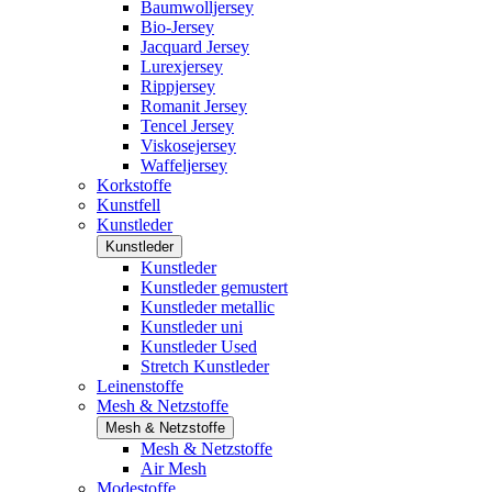
Baumwolljersey
Bio-Jersey
Jacquard Jersey
Lurexjersey
Rippjersey
Romanit Jersey
Tencel Jersey
Viskosejersey
Waffeljersey
Korkstoffe
Kunstfell
Kunstleder
Kunstleder
Kunstleder
Kunstleder gemustert
Kunstleder metallic
Kunstleder uni
Kunstleder Used
Stretch Kunstleder
Leinenstoffe
Mesh & Netzstoffe
Mesh & Netzstoffe
Mesh & Netzstoffe
Air Mesh
Modestoffe