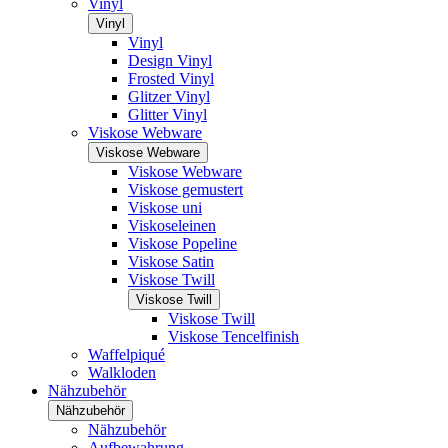
Vinyl
Vinyl
Vinyl
Design Vinyl
Frosted Vinyl
Glitzer Vinyl
Glitter Vinyl
Viskose Webware
Viskose Webware
Viskose Webware
Viskose gemustert
Viskose uni
Viskoseleinen
Viskose Popeline
Viskose Satin
Viskose Twill
Viskose Twill
Viskose Twill
Viskose Tencelfinish
Waffelpiqué
Walkloden
Nähzubehör
Nähzubehör
Nähzubehör
Aufbewahrung