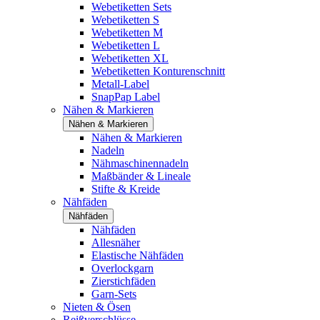
Webetiketten Sets
Webetiketten S
Webetiketten M
Webetiketten L
Webetiketten XL
Webetiketten Konturenschnitt
Metall-Label
SnapPap Label
Nähen & Markieren
Nähen & Markieren
Nähen & Markieren
Nadeln
Nähmaschinennadeln
Maßbänder & Lineale
Stifte & Kreide
Nähfäden
Nähfäden
Nähfäden
Allesnäher
Elastische Nähfäden
Overlockgarn
Zierstichfäden
Garn-Sets
Nieten & Ösen
Reißverschlüsse