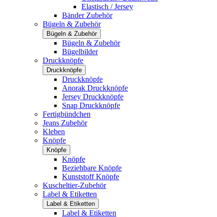
Elastisch / Jersey
Bänder Zubehör
Bügeln & Zubehör
Bügeln & Zubehör
Bügeln & Zubehör
Bügelbilder
Druckknöpfe
Druckknöpfe
Druckknöpfe
Anorak Druckknöpfe
Jersey Druckknöpfe
Snap Druckknöpfe
Fertigbündchen
Jeans Zubehör
Kleben
Knöpfe
Knöpfe
Knöpfe
Beziehbare Knöpfe
Kunststoff Knöpfe
Kuscheltier-Zubehör
Label & Etiketten
Label & Etiketten
Label & Etiketten