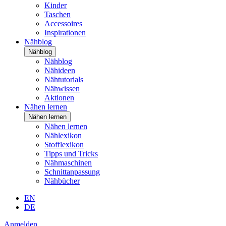
Kinder
Taschen
Accessoires
Inspirationen
Nähblog
Nähblog
Nähblog
Nähideen
Nähtutorials
Nähwissen
Aktionen
Nähen lernen
Nähen lernen
Nähen lernen
Nählexikon
Stofflexikon
Tipps und Tricks
Nähmaschinen
Schnittanpassung
Nähbücher
EN
DE
Anmelden