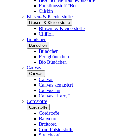
Beschichtete Baumwollstoffe
Funktionsstoff "Bo"
Oilskin
Blusen- & Kleiderstoffe
Blusen- & Kleiderstoffe
Blusen- & Kleiderstoffe
Chiffon
Bündchen
Bündchen
Bündchen
Fertigbündchen
Bio Bündchen
Canvas
Canvas
Canvas
Canvas gemustert
Canvas uni
Canvas "Harry"
Cordstoffe
Cordstoffe
Cordstoffe
Babycord
Breitcord
Cord Polsterstoffe
Stretchcord