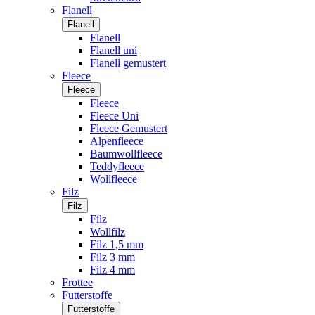
Flanell
Flanell
Flanell
Flanell uni
Flanell gemustert
Fleece
Fleece
Fleece
Fleece Uni
Fleece Gemustert
Alpenfleece
Baumwollfleece
Teddyfleece
Wollfleece
Filz
Filz
Filz
Wollfilz
Filz 1,5 mm
Filz 3 mm
Filz 4 mm
Frottee
Futterstoffe
Futterstoffe