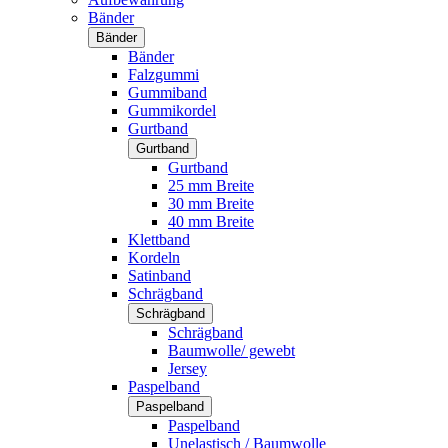
Bänder
Bänder
Bänder
Falzgummi
Gummiband
Gummikordel
Gurtband
Gurtband
Gurtband
25 mm Breite
30 mm Breite
40 mm Breite
Klettband
Kordeln
Satinband
Schrägband
Schrägband
Schrägband
Baumwolle/ gewebt
Jersey
Paspelband
Paspelband
Paspelband
Unelastisch / Baumwolle