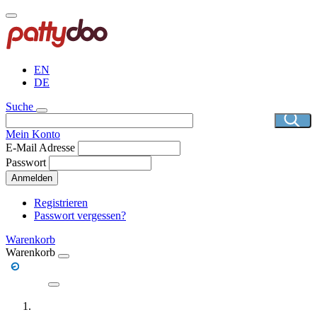
Direkt
zum
Inhalt
EN
DE
Suche
Mein Konto
E-Mail Adresse
Passwort
Anmelden
Registrieren
Passwort vergessen?
Warenkorb
Warenkorb