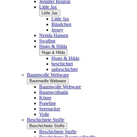
Jennifer Bouron
Little Jax
Little Jax
Little Jax
Bündchen
Jersey
Nerida Hansen
Swafing
Hugo & Hilda
Hugo & Hilda
Hugo & Hilda
beschichtet
unbeschichtet
Baumwolle Webware
Baumwolle Webware
Baumwolle Webware
Baumwollsatin
Köper
Popeline
Seersucker
Voile
Beschichtete Stoffe
Beschichtete Stoffe
Beschichtete Stoffe