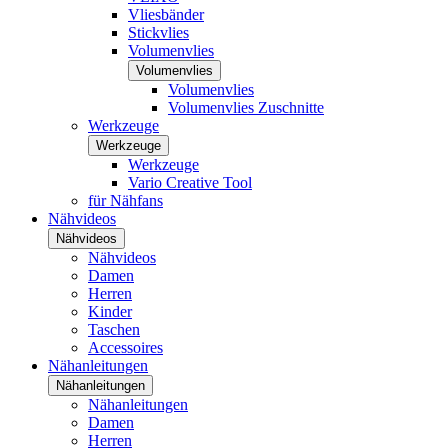
Vliesbänder
Stickvlies
Volumenvlies
Volumenvlies
Volumenvlies
Volumenvlies Zuschnitte
Werkzeuge
Werkzeuge
Werkzeuge
Vario Creative Tool
für Nähfans
Nähvideos
Nähvideos
Nähvideos
Damen
Herren
Kinder
Taschen
Accessoires
Nähanleitungen
Nähanleitungen
Nähanleitungen
Damen
Herren