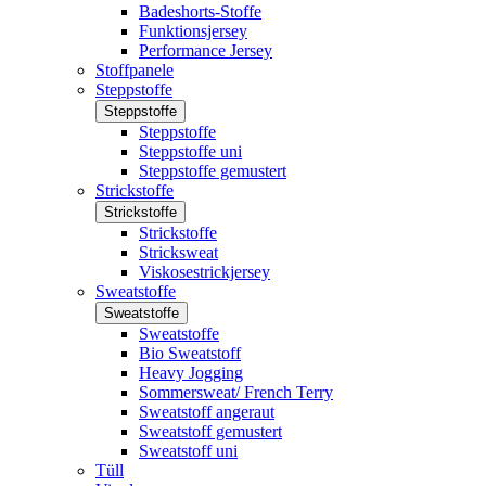
Badeshorts-Stoffe
Funktionsjersey
Performance Jersey
Stoffpanele
Steppstoffe
Steppstoffe
Steppstoffe
Steppstoffe uni
Steppstoffe gemustert
Strickstoffe
Strickstoffe
Strickstoffe
Stricksweat
Viskosestrickjersey
Sweatstoffe
Sweatstoffe
Sweatstoffe
Bio Sweatstoff
Heavy Jogging
Sommersweat/ French Terry
Sweatstoff angeraut
Sweatstoff gemustert
Sweatstoff uni
Tüll