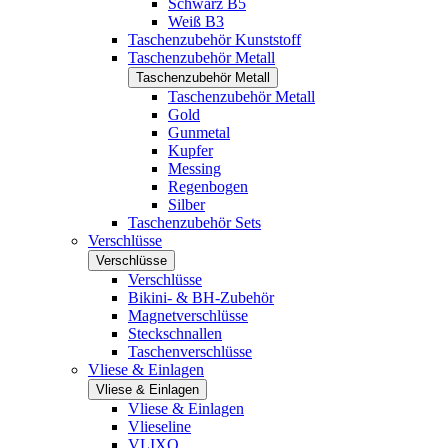
Schwarz B5
Weiß B3
Taschenzubehör Kunststoff
Taschenzubehör Metall
Taschenzubehör Metall
Taschenzubehör Metall
Gold
Gunmetal
Kupfer
Messing
Regenbogen
Silber
Taschenzubehör Sets
Verschlüsse
Verschlüsse
Verschlüsse
Bikini- & BH-Zubehör
Magnetverschlüsse
Steckschnallen
Taschenverschlüsse
Vliese & Einlagen
Vliese & Einlagen
Vliese & Einlagen
Vlieseline
VLIXO