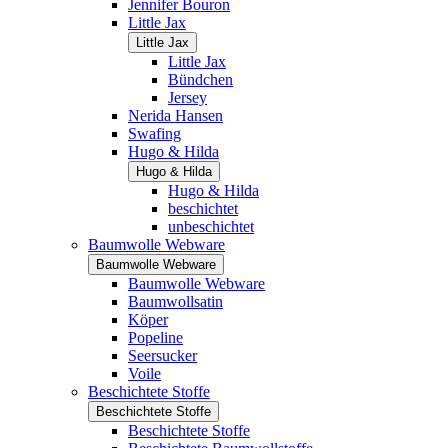
Jennifer Bouron
Little Jax
Little Jax
Little Jax
Bündchen
Jersey
Nerida Hansen
Swafing
Hugo & Hilda
Hugo & Hilda
Hugo & Hilda
beschichtet
unbeschichtet
Baumwolle Webware
Baumwolle Webware
Baumwolle Webware
Baumwollsatin
Köper
Popeline
Seersucker
Voile
Beschichtete Stoffe
Beschichtete Stoffe
Beschichtete Stoffe