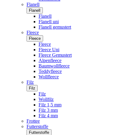
Flanell
Flanell
Flanell
Flanell uni
Flanell gemustert
Fleece
Fleece
Fleece
Fleece Uni
Fleece Gemustert
Alpenfleece
Baumwollfleece
Teddyfleece
Wollfleece
Filz
Filz
Filz
Wollfilz
Filz 1,5 mm
Filz 3 mm
Filz 4 mm
Frottee
Futterstoffe
Futterstoffe