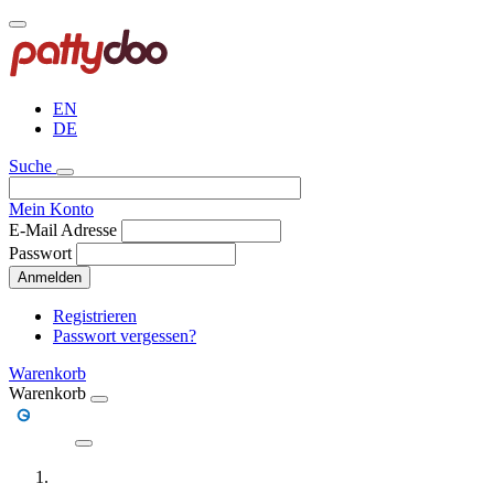
Direkt
zum
Inhalt
EN
DE
Suche
Mein Konto
E-Mail Adresse
Passwort
Anmelden
Registrieren
Passwort vergessen?
Warenkorb
Warenkorb