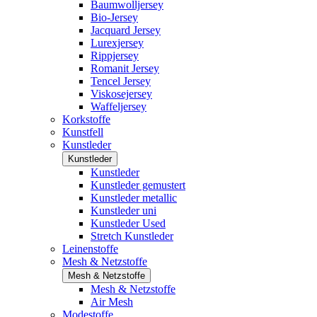
Baumwolljersey
Bio-Jersey
Jacquard Jersey
Lurexjersey
Rippjersey
Romanit Jersey
Tencel Jersey
Viskosejersey
Waffeljersey
Korkstoffe
Kunstfell
Kunstleder
Kunstleder
Kunstleder
Kunstleder gemustert
Kunstleder metallic
Kunstleder uni
Kunstleder Used
Stretch Kunstleder
Leinenstoffe
Mesh & Netzstoffe
Mesh & Netzstoffe
Mesh & Netzstoffe
Air Mesh
Modestoffe