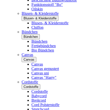
Beschichtete Baumwollstoffe
Funktionsstoff "Bo"
Oilskin
Blusen- & Kleiderstoffe
Blusen- & Kleiderstoffe
Blusen- & Kleiderstoffe
Chiffon
Bündchen
Bündchen
Bündchen
Fertigbündchen
Bio Bündchen
Canvas
Canvas
Canvas
Canvas gemustert
Canvas uni
Canvas "Harry"
Cordstoffe
Cordstoffe
Cordstoffe
Babycord
Breitcord
Cord Polsterstoffe
Stretchcord