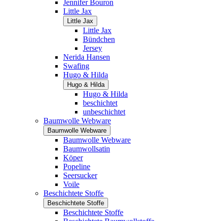
Jennifer Bouron
Little Jax
Little Jax
Little Jax
Bündchen
Jersey
Nerida Hansen
Swafing
Hugo & Hilda
Hugo & Hilda
Hugo & Hilda
beschichtet
unbeschichtet
Baumwolle Webware
Baumwolle Webware
Baumwolle Webware
Baumwollsatin
Köper
Popeline
Seersucker
Voile
Beschichtete Stoffe
Beschichtete Stoffe
Beschichtete Stoffe