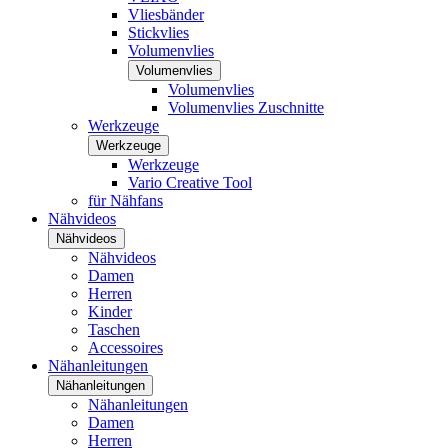
Vliesbänder
Stickvlies
Volumenvlies
Volumenvlies
Volumenvlies
Volumenvlies Zuschnitte
Werkzeuge
Werkzeuge
Werkzeuge
Vario Creative Tool
für Nähfans
Nähvideos
Nähvideos
Nähvideos
Damen
Herren
Kinder
Taschen
Accessoires
Nähanleitungen
Nähanleitungen
Nähanleitungen
Damen
Herren