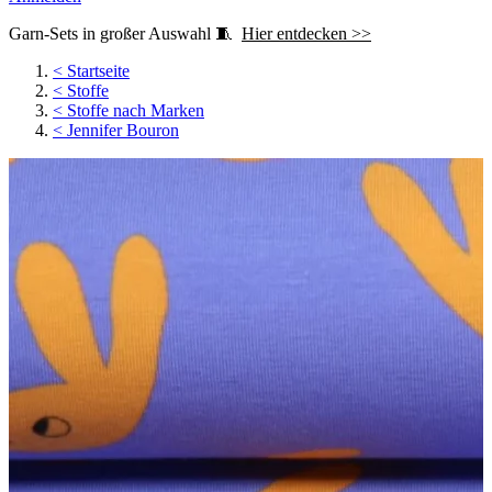
Garn-Sets in großer Auswahl 🧵
Hier entdecken >>
<
Startseite
<
Stoffe
<
Stoffe nach Marken
<
Jennifer Bouron