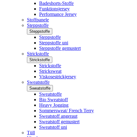
Badeshorts-Stoffe
Funktionsjersey
Performance Jersey
Stoffpanele
Steppstoffe
Steppstoffe
Steppstoffe
Steppstoffe uni
Steppstoffe gemustert
Strickstoffe
Strickstoffe
Strickstoffe
Stricksweat
Viskosestrickjersey
Sweatstoffe
Sweatstoffe
Sweatstoffe
Bio Sweatstoff
Heavy Jogging
Sommersweat/ French Terry
Sweatstoff angeraut
Sweatstoff gemustert
Sweatstoff uni
Tüll