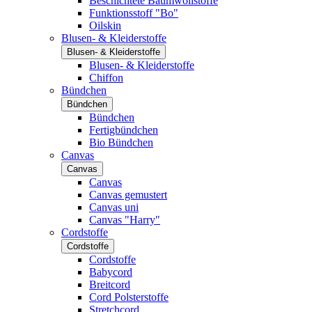
Beschichtete Baumwollstoffe
Funktionsstoff "Bo"
Oilskin
Blusen- & Kleiderstoffe
Blusen- & Kleiderstoffe
Blusen- & Kleiderstoffe
Chiffon
Bündchen
Bündchen
Bündchen
Fertigbündchen
Bio Bündchen
Canvas
Canvas
Canvas
Canvas gemustert
Canvas uni
Canvas "Harry"
Cordstoffe
Cordstoffe
Cordstoffe
Babycord
Breitcord
Cord Polsterstoffe
Stretchcord