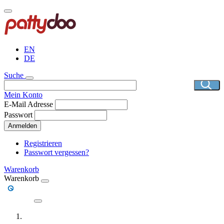
Direkt
zum
Inhalt
EN
DE
Suche
Mein Konto
E-Mail Adresse
Passwort
Anmelden
Registrieren
Passwort vergessen?
Warenkorb
Warenkorb