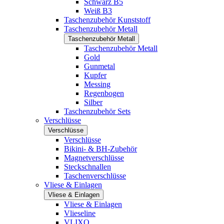
Schwarz B5
Weiß B3
Taschenzubehör Kunststoff
Taschenzubehör Metall
Taschenzubehör Metall
Taschenzubehör Metall
Gold
Gunmetal
Kupfer
Messing
Regenbogen
Silber
Taschenzubehör Sets
Verschlüsse
Verschlüsse
Verschlüsse
Bikini- & BH-Zubehör
Magnetverschlüsse
Steckschnallen
Taschenverschlüsse
Vliese & Einlagen
Vliese & Einlagen
Vliese & Einlagen
Vlieseline
VLIXO