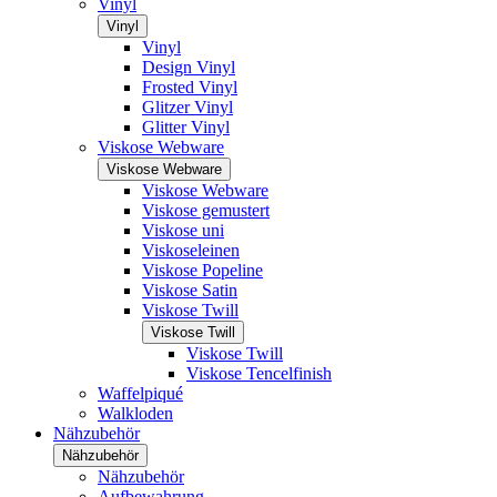
Vinyl
Vinyl
Vinyl
Design Vinyl
Frosted Vinyl
Glitzer Vinyl
Glitter Vinyl
Viskose Webware
Viskose Webware
Viskose Webware
Viskose gemustert
Viskose uni
Viskoseleinen
Viskose Popeline
Viskose Satin
Viskose Twill
Viskose Twill
Viskose Twill
Viskose Tencelfinish
Waffelpiqué
Walkloden
Nähzubehör
Nähzubehör
Nähzubehör
Aufbewahrung