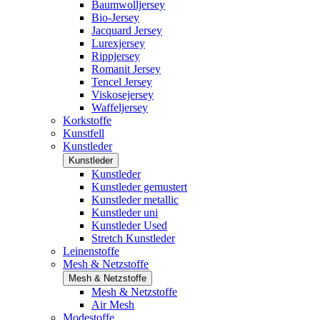
Baumwolljersey
Bio-Jersey
Jacquard Jersey
Lurexjersey
Rippjersey
Romanit Jersey
Tencel Jersey
Viskosejersey
Waffeljersey
Korkstoffe
Kunstfell
Kunstleder
Kunstleder
Kunstleder
Kunstleder gemustert
Kunstleder metallic
Kunstleder uni
Kunstleder Used
Stretch Kunstleder
Leinenstoffe
Mesh & Netzstoffe
Mesh & Netzstoffe
Mesh & Netzstoffe
Air Mesh
Modestoffe