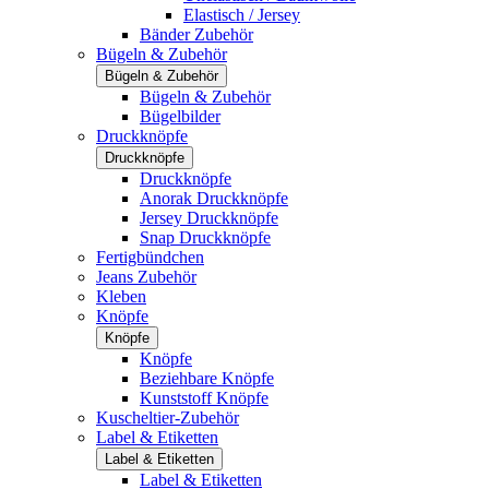
Elastisch / Jersey
Bänder Zubehör
Bügeln & Zubehör
Bügeln & Zubehör
Bügeln & Zubehör
Bügelbilder
Druckknöpfe
Druckknöpfe
Druckknöpfe
Anorak Druckknöpfe
Jersey Druckknöpfe
Snap Druckknöpfe
Fertigbündchen
Jeans Zubehör
Kleben
Knöpfe
Knöpfe
Knöpfe
Beziehbare Knöpfe
Kunststoff Knöpfe
Kuscheltier-Zubehör
Label & Etiketten
Label & Etiketten
Label & Etiketten