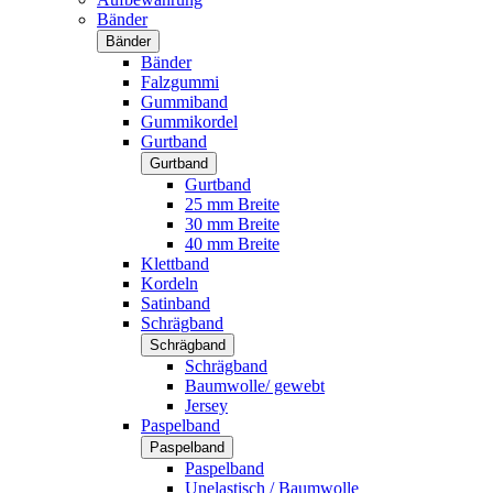
Bänder
Bänder
Bänder
Falzgummi
Gummiband
Gummikordel
Gurtband
Gurtband
Gurtband
25 mm Breite
30 mm Breite
40 mm Breite
Klettband
Kordeln
Satinband
Schrägband
Schrägband
Schrägband
Baumwolle/ gewebt
Jersey
Paspelband
Paspelband
Paspelband
Unelastisch / Baumwolle