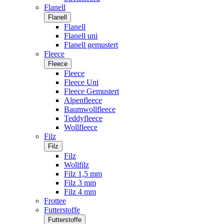
Flanell
Flanell
Flanell
Flanell uni
Flanell gemustert
Fleece
Fleece
Fleece
Fleece Uni
Fleece Gemustert
Alpenfleece
Baumwollfleece
Teddyfleece
Wollfleece
Filz
Filz
Filz
Wollfilz
Filz 1,5 mm
Filz 3 mm
Filz 4 mm
Frottee
Futterstoffe
Futterstoffe