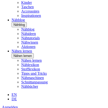
Kinder
Taschen
Accessoires
Inspirationen
Nähblog
Nähblog
Nähblog
Nähideen
Nähtutorials
Nähwissen
Aktionen
Nähen lernen
Nähen lernen
Nähen lernen
Nählexikon
Stofflexikon
Tipps und Tricks
Nähmaschinen
Schnittanpassung
Nähbücher
EN
DE
Anmelden