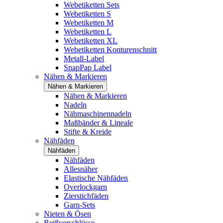
Webetiketten Sets
Webetiketten S
Webetiketten M
Webetiketten L
Webetiketten XL
Webetiketten Konturenschnitt
Metall-Label
SnapPap Label
Nähen & Markieren
Nähen & Markieren
Nähen & Markieren
Nadeln
Nähmaschinennadeln
Maßbänder & Lineale
Stifte & Kreide
Nähfäden
Nähfäden
Nähfäden
Allesnäher
Elastische Nähfäden
Overlockgarn
Zierstichfäden
Garn-Sets
Nieten & Ösen
Reißverschlüsse