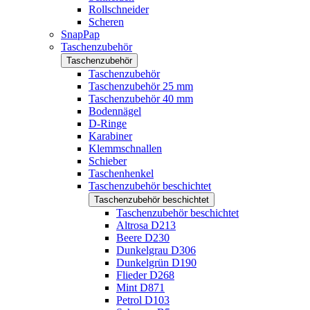
Rollschneider
Scheren
SnapPap
Taschenzubehör
Taschenzubehör
Taschenzubehör
Taschenzubehör 25 mm
Taschenzubehör 40 mm
Bodennägel
D-Ringe
Karabiner
Klemmschnallen
Schieber
Taschenhenkel
Taschenzubehör beschichtet
Taschenzubehör beschichtet
Taschenzubehör beschichtet
Altrosa D213
Beere D230
Dunkelgrau D306
Dunkelgrün D190
Flieder D268
Mint D871
Petrol D103