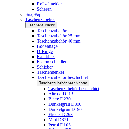
Rollschneider
Scheren
SnapPap
Taschenzubehör
Taschenzubehör
Taschenzubehör
Taschenzubehör 25 mm
Taschenzubehör 40 mm
Bodennägel
D-Ringe
Karabiner
Klemmschnallen
Schieber
Taschenhenkel
Taschenzubehör beschichtet
Taschenzubehör beschichtet
Taschenzubehör beschichtet
Altrosa D213
Beere D230
Dunkelgrau D306
Dunkelgrün D190
Flieder D268
Mint D871
Petrol D103