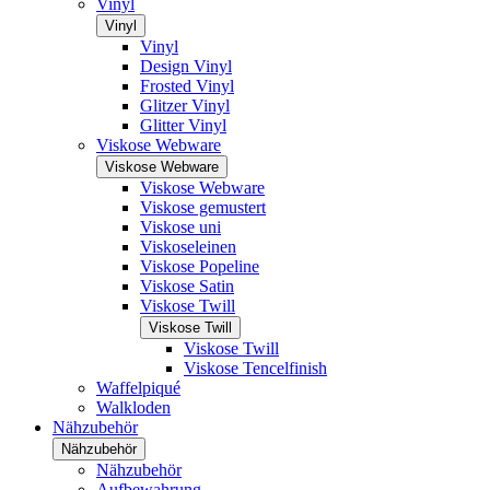
Vinyl
Vinyl
Vinyl
Design Vinyl
Frosted Vinyl
Glitzer Vinyl
Glitter Vinyl
Viskose Webware
Viskose Webware
Viskose Webware
Viskose gemustert
Viskose uni
Viskoseleinen
Viskose Popeline
Viskose Satin
Viskose Twill
Viskose Twill
Viskose Twill
Viskose Tencelfinish
Waffelpiqué
Walkloden
Nähzubehör
Nähzubehör
Nähzubehör
Aufbewahrung