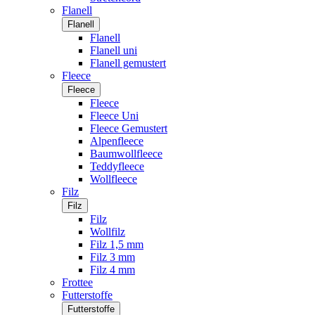
Flanell
Flanell
Flanell
Flanell uni
Flanell gemustert
Fleece
Fleece
Fleece
Fleece Uni
Fleece Gemustert
Alpenfleece
Baumwollfleece
Teddyfleece
Wollfleece
Filz
Filz
Filz
Wollfilz
Filz 1,5 mm
Filz 3 mm
Filz 4 mm
Frottee
Futterstoffe
Futterstoffe