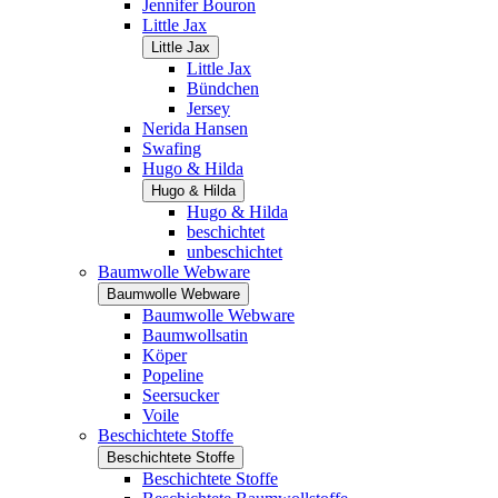
Jennifer Bouron
Little Jax
Little Jax
Little Jax
Bündchen
Jersey
Nerida Hansen
Swafing
Hugo & Hilda
Hugo & Hilda
Hugo & Hilda
beschichtet
unbeschichtet
Baumwolle Webware
Baumwolle Webware
Baumwolle Webware
Baumwollsatin
Köper
Popeline
Seersucker
Voile
Beschichtete Stoffe
Beschichtete Stoffe
Beschichtete Stoffe