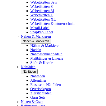
Webetiketten Sets
Webetiketten S
Webetiketten M
Webetiketten L
Webetiketten XL
Webetiketten Konturenschnitt
Metall-Label
SnapPap Label
Nähen & Markieren
Nähen & Markieren
Nähen & Markieren
Nadeln
Nähmaschinennadeln
Maßbänder & Lineale
Stifte & Kreide
Nähfäden
Nähfäden
Nähfäden
Allesnäher
Elastische Nähfäden
Overlockgarn
Zierstichfäden
Garn-Sets
Nieten & Ösen
Reißverschlüsse