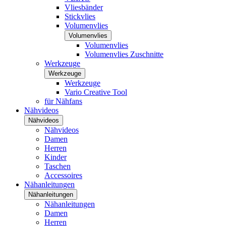
Vliesbänder
Stickvlies
Volumenvlies
Volumenvlies
Volumenvlies
Volumenvlies Zuschnitte
Werkzeuge
Werkzeuge
Werkzeuge
Vario Creative Tool
für Nähfans
Nähvideos
Nähvideos
Nähvideos
Damen
Herren
Kinder
Taschen
Accessoires
Nähanleitungen
Nähanleitungen
Nähanleitungen
Damen
Herren