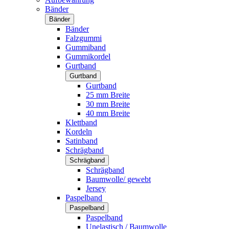
Bänder
Bänder
Bänder
Falzgummi
Gummiband
Gummikordel
Gurtband
Gurtband
Gurtband
25 mm Breite
30 mm Breite
40 mm Breite
Klettband
Kordeln
Satinband
Schrägband
Schrägband
Schrägband
Baumwolle/ gewebt
Jersey
Paspelband
Paspelband
Paspelband
Unelastisch / Baumwolle