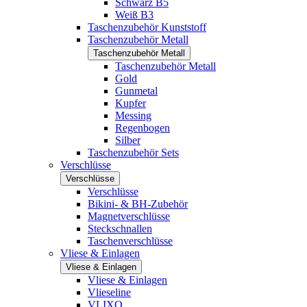
Schwarz B5
Weiß B3
Taschenzubehör Kunststoff
Taschenzubehör Metall
Taschenzubehör Metall
Taschenzubehör Metall
Gold
Gunmetal
Kupfer
Messing
Regenbogen
Silber
Taschenzubehör Sets
Verschlüsse
Verschlüsse
Verschlüsse
Bikini- & BH-Zubehör
Magnetverschlüsse
Steckschnallen
Taschenverschlüsse
Vliese & Einlagen
Vliese & Einlagen
Vliese & Einlagen
Vlieseline
VLIXO