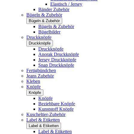
Elastisch / Jersey
Bänder Zubehör
Bügeln & Zubehör
Bügeln & Zubehör
Bügeln & Zubehör
Bügelbilder
Druckknöpfe
Druckknöpfe
Druckknöpfe
Anorak Druckknöpfe
Jersey Druckknöpfe
Snap Druckknöpfe
Fertigbündchen
Jeans Zubehör
Kleben
Knöpfe
Knöpfe
Knöpfe
Beziehbare Knöpfe
Kunststoff Knöpfe
Kuscheltier-Zubehör
Label & Etiketten
Label & Etiketten
Label & Etiketten