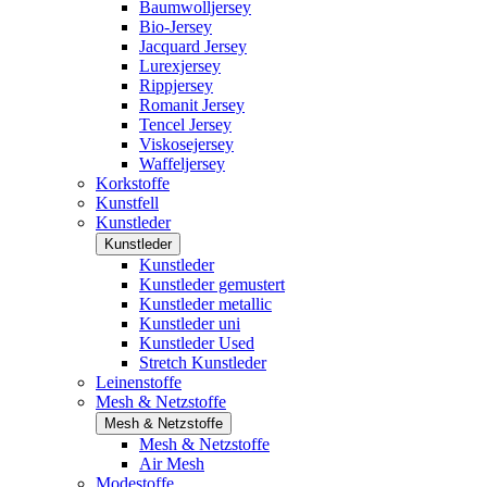
Baumwolljersey
Bio-Jersey
Jacquard Jersey
Lurexjersey
Rippjersey
Romanit Jersey
Tencel Jersey
Viskosejersey
Waffeljersey
Korkstoffe
Kunstfell
Kunstleder
Kunstleder
Kunstleder
Kunstleder gemustert
Kunstleder metallic
Kunstleder uni
Kunstleder Used
Stretch Kunstleder
Leinenstoffe
Mesh & Netzstoffe
Mesh & Netzstoffe
Mesh & Netzstoffe
Air Mesh
Modestoffe