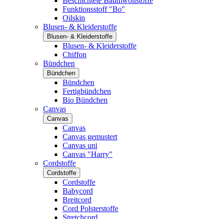
Beschichtete Baumwollstoffe
Funktionsstoff "Bo"
Oilskin
Blusen- & Kleiderstoffe
Blusen- & Kleiderstoffe
Blusen- & Kleiderstoffe
Chiffon
Bündchen
Bündchen
Bündchen
Fertigbündchen
Bio Bündchen
Canvas
Canvas
Canvas
Canvas gemustert
Canvas uni
Canvas "Harry"
Cordstoffe
Cordstoffe
Cordstoffe
Babycord
Breitcord
Cord Polsterstoffe
Stretchcord