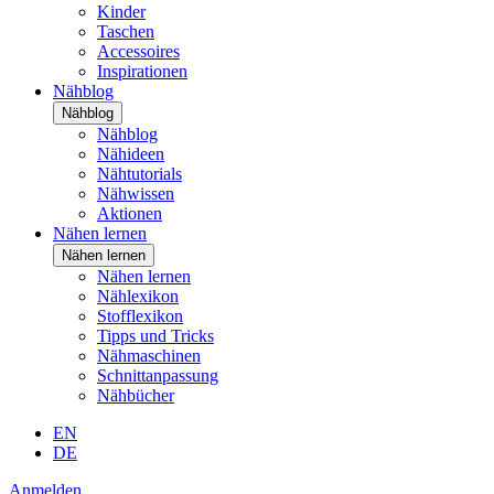
Kinder
Taschen
Accessoires
Inspirationen
Nähblog
Nähblog
Nähblog
Nähideen
Nähtutorials
Nähwissen
Aktionen
Nähen lernen
Nähen lernen
Nähen lernen
Nählexikon
Stofflexikon
Tipps und Tricks
Nähmaschinen
Schnittanpassung
Nähbücher
EN
DE
Anmelden