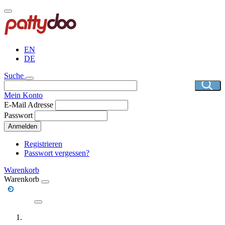
Direkt
zum
Inhalt
EN
DE
Suche
Mein Konto
E-Mail Adresse
Passwort
Anmelden
Registrieren
Passwort vergessen?
Warenkorb
Warenkorb