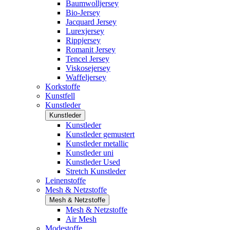
Baumwolljersey
Bio-Jersey
Jacquard Jersey
Lurexjersey
Rippjersey
Romanit Jersey
Tencel Jersey
Viskosejersey
Waffeljersey
Korkstoffe
Kunstfell
Kunstleder
Kunstleder
Kunstleder
Kunstleder gemustert
Kunstleder metallic
Kunstleder uni
Kunstleder Used
Stretch Kunstleder
Leinenstoffe
Mesh & Netzstoffe
Mesh & Netzstoffe
Mesh & Netzstoffe
Air Mesh
Modestoffe