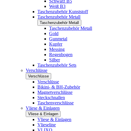
Schwarz B5
Weiß B3
Taschenzubehör Kunststoff
Taschenzubehör Metall
Taschenzubehör Metall
Taschenzubehör Metall
Gold
Gunmetal
Kupfer
Messing
Regenbogen
Silber
Taschenzubehör Sets
Verschlüsse
Verschlüsse
Verschlüsse
Bikini- & BH-Zubehör
Magnetverschlüsse
Steckschnallen
Taschenverschlüsse
Vliese & Einlagen
Vliese & Einlagen
Vliese & Einlagen
Vlieseline
VLIXO