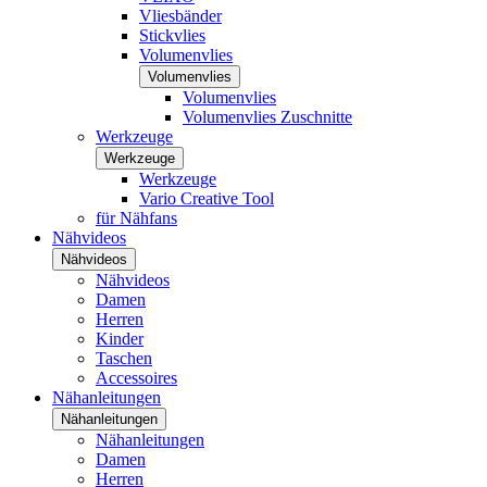
Vliesbänder
Stickvlies
Volumenvlies
Volumenvlies
Volumenvlies
Volumenvlies Zuschnitte
Werkzeuge
Werkzeuge
Werkzeuge
Vario Creative Tool
für Nähfans
Nähvideos
Nähvideos
Nähvideos
Damen
Herren
Kinder
Taschen
Accessoires
Nähanleitungen
Nähanleitungen
Nähanleitungen
Damen
Herren