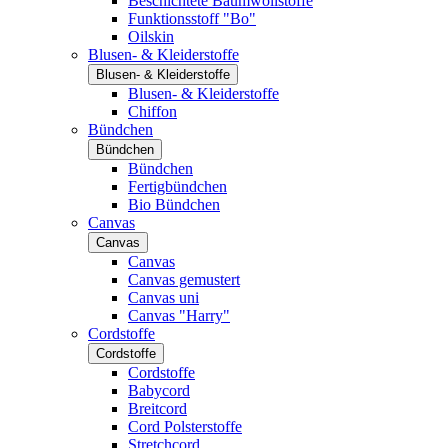
Beschichtete Baumwollstoffe
Funktionsstoff "Bo"
Oilskin
Blusen- & Kleiderstoffe
Blusen- & Kleiderstoffe
Blusen- & Kleiderstoffe
Chiffon
Bündchen
Bündchen
Bündchen
Fertigbündchen
Bio Bündchen
Canvas
Canvas
Canvas
Canvas gemustert
Canvas uni
Canvas "Harry"
Cordstoffe
Cordstoffe
Cordstoffe
Babycord
Breitcord
Cord Polsterstoffe
Stretchcord