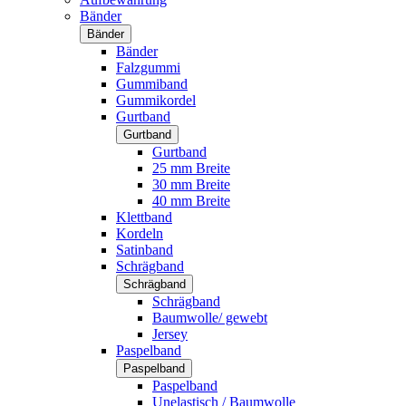
Bänder
Bänder
Bänder
Falzgummi
Gummiband
Gummikordel
Gurtband
Gurtband
Gurtband
25 mm Breite
30 mm Breite
40 mm Breite
Klettband
Kordeln
Satinband
Schrägband
Schrägband
Schrägband
Baumwolle/ gewebt
Jersey
Paspelband
Paspelband
Paspelband
Unelastisch / Baumwolle