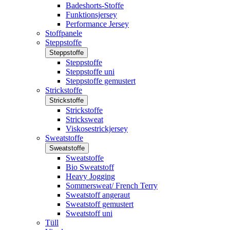
Badeshorts-Stoffe
Funktionsjersey
Performance Jersey
Stoffpanele
Steppstoffe
Steppstoffe
Steppstoffe
Steppstoffe uni
Steppstoffe gemustert
Strickstoffe
Strickstoffe
Strickstoffe
Stricksweat
Viskosestrickjersey
Sweatstoffe
Sweatstoffe
Sweatstoffe
Bio Sweatstoff
Heavy Jogging
Sommersweat/ French Terry
Sweatstoff angeraut
Sweatstoff gemustert
Sweatstoff uni
Tüll