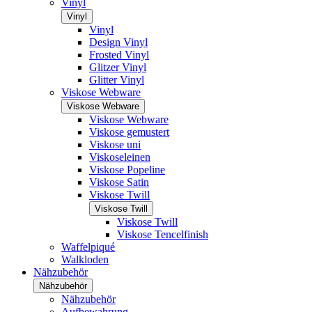
Vinyl
Vinyl
Vinyl
Design Vinyl
Frosted Vinyl
Glitzer Vinyl
Glitter Vinyl
Viskose Webware
Viskose Webware
Viskose Webware
Viskose gemustert
Viskose uni
Viskoseleinen
Viskose Popeline
Viskose Satin
Viskose Twill
Viskose Twill
Viskose Twill
Viskose Tencelfinish
Waffelpiqué
Walkloden
Nähzubehör
Nähzubehör
Nähzubehör
Aufbewahrung