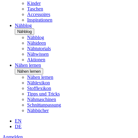
Kinder
Taschen
Accessoires
Inspirationen
Nähblog
Nähblog
Nähblog
Nähideen
Nähtutorials
Nähwissen
Aktionen
Nähen lernen
Nähen lernen
Nähen lernen
Nählexikon
Stofflexikon
Tipps und Tricks
Nähmaschinen
Schnittanpassung
Nähbücher
EN
DE
Anmelden