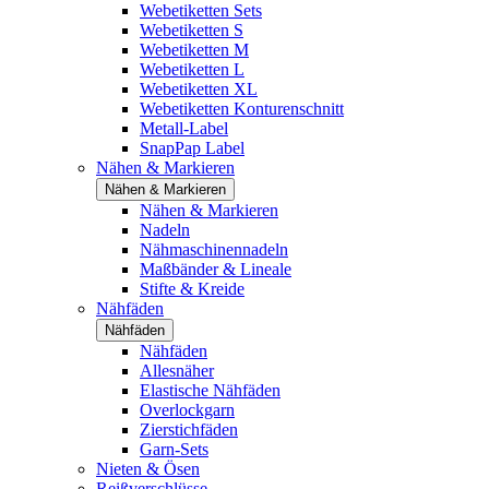
Webetiketten Sets
Webetiketten S
Webetiketten M
Webetiketten L
Webetiketten XL
Webetiketten Konturenschnitt
Metall-Label
SnapPap Label
Nähen & Markieren
Nähen & Markieren
Nähen & Markieren
Nadeln
Nähmaschinennadeln
Maßbänder & Lineale
Stifte & Kreide
Nähfäden
Nähfäden
Nähfäden
Allesnäher
Elastische Nähfäden
Overlockgarn
Zierstichfäden
Garn-Sets
Nieten & Ösen
Reißverschlüsse