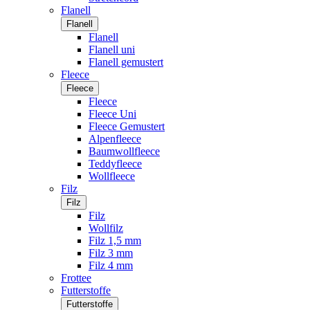
Flanell
Flanell
Flanell
Flanell uni
Flanell gemustert
Fleece
Fleece
Fleece
Fleece Uni
Fleece Gemustert
Alpenfleece
Baumwollfleece
Teddyfleece
Wollfleece
Filz
Filz
Filz
Wollfilz
Filz 1,5 mm
Filz 3 mm
Filz 4 mm
Frottee
Futterstoffe
Futterstoffe