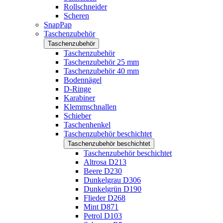
Rollschneider
Scheren
SnapPap
Taschenzubehör
Taschenzubehör
Taschenzubehör
Taschenzubehör 25 mm
Taschenzubehör 40 mm
Bodennägel
D-Ringe
Karabiner
Klemmschnallen
Schieber
Taschenhenkel
Taschenzubehör beschichtet
Taschenzubehör beschichtet
Taschenzubehör beschichtet
Altrosa D213
Beere D230
Dunkelgrau D306
Dunkelgrün D190
Flieder D268
Mint D871
Petrol D103