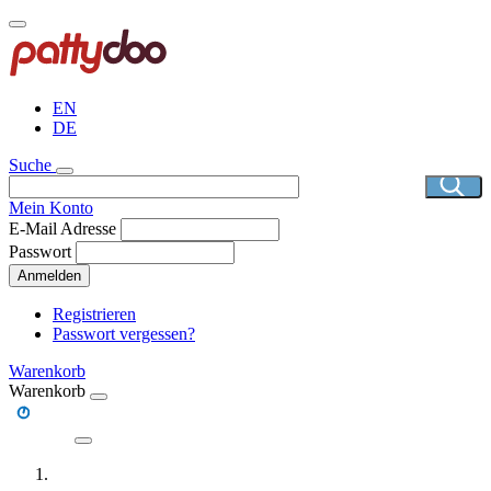
Direkt
zum
Inhalt
EN
DE
Suche
Mein Konto
E-Mail Adresse
Passwort
Anmelden
Registrieren
Passwort vergessen?
Warenkorb
Warenkorb