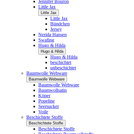
Jennifer Bouron
Little Jax
Little Jax
Little Jax
Bündchen
Jersey
Nerida Hansen
Swafing
Hugo & Hilda
Hugo & Hilda
Hugo & Hilda
beschichtet
unbeschichtet
Baumwolle Webware
Baumwolle Webware
Baumwolle Webware
Baumwollsatin
Köper
Popeline
Seersucker
Voile
Beschichtete Stoffe
Beschichtete Stoffe
Beschichtete Stoffe