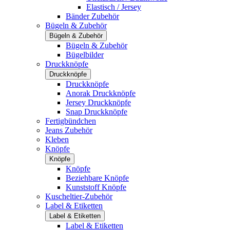
Elastisch / Jersey
Bänder Zubehör
Bügeln & Zubehör
Bügeln & Zubehör
Bügeln & Zubehör
Bügelbilder
Druckknöpfe
Druckknöpfe
Druckknöpfe
Anorak Druckknöpfe
Jersey Druckknöpfe
Snap Druckknöpfe
Fertigbündchen
Jeans Zubehör
Kleben
Knöpfe
Knöpfe
Knöpfe
Beziehbare Knöpfe
Kunststoff Knöpfe
Kuscheltier-Zubehör
Label & Etiketten
Label & Etiketten
Label & Etiketten