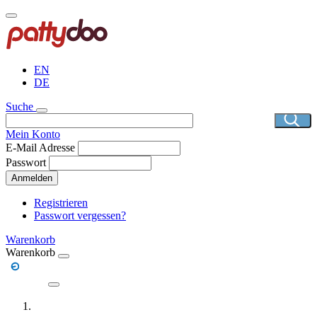
Direkt
zum
Inhalt
EN
DE
Suche
Mein Konto
E-Mail Adresse
Passwort
Anmelden
Registrieren
Passwort vergessen?
Warenkorb
Warenkorb