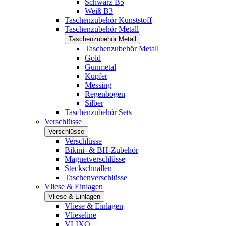
Schwarz B5
Weiß B3
Taschenzubehör Kunststoff
Taschenzubehör Metall
Taschenzubehör Metall
Taschenzubehör Metall
Gold
Gunmetal
Kupfer
Messing
Regenbogen
Silber
Taschenzubehör Sets
Verschlüsse
Verschlüsse
Verschlüsse
Bikini- & BH-Zubehör
Magnetverschlüsse
Steckschnallen
Taschenverschlüsse
Vliese & Einlagen
Vliese & Einlagen
Vliese & Einlagen
Vlieseline
VLIXO