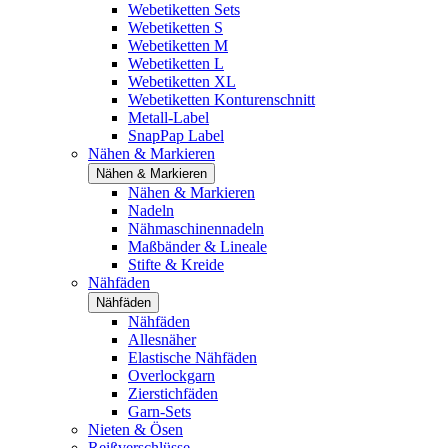
Webetiketten Sets
Webetiketten S
Webetiketten M
Webetiketten L
Webetiketten XL
Webetiketten Konturenschnitt
Metall-Label
SnapPap Label
Nähen & Markieren
Nähen & Markieren
Nähen & Markieren
Nadeln
Nähmaschinennadeln
Maßbänder & Lineale
Stifte & Kreide
Nähfäden
Nähfäden
Nähfäden
Allesnäher
Elastische Nähfäden
Overlockgarn
Zierstichfäden
Garn-Sets
Nieten & Ösen
Reißverschlüsse