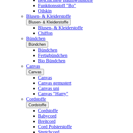
Beschichtete Baumwollstoffe
Funktionsstoff "Bo"
Oilskin
Blusen- & Kleiderstoffe
Blusen- & Kleiderstoffe
Blusen- & Kleiderstoffe
Chiffon
Bündchen
Bündchen
Bündchen
Fertigbündchen
Bio Bündchen
Canvas
Canvas
Canvas
Canvas gemustert
Canvas uni
Canvas "Harry"
Cordstoffe
Cordstoffe
Cordstoffe
Babycord
Breitcord
Cord Polsterstoffe
Stretchcord