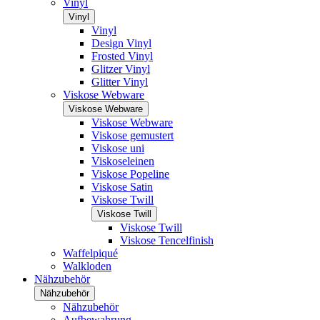
Vinyl
Vinyl
Vinyl
Design Vinyl
Frosted Vinyl
Glitzer Vinyl
Glitter Vinyl
Viskose Webware
Viskose Webware
Viskose Webware
Viskose gemustert
Viskose uni
Viskoseleinen
Viskose Popeline
Viskose Satin
Viskose Twill
Viskose Twill
Viskose Twill
Viskose Tencelfinish
Waffelpiqué
Walkloden
Nähzubehör
Nähzubehör
Nähzubehör
Aufbewahrung