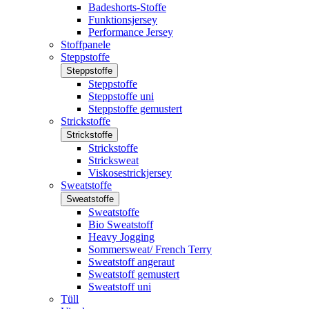
Badeshorts-Stoffe
Funktionsjersey
Performance Jersey
Stoffpanele
Steppstoffe
Steppstoffe
Steppstoffe
Steppstoffe uni
Steppstoffe gemustert
Strickstoffe
Strickstoffe
Strickstoffe
Stricksweat
Viskosestrickjersey
Sweatstoffe
Sweatstoffe
Sweatstoffe
Bio Sweatstoff
Heavy Jogging
Sommersweat/ French Terry
Sweatstoff angeraut
Sweatstoff gemustert
Sweatstoff uni
Tüll