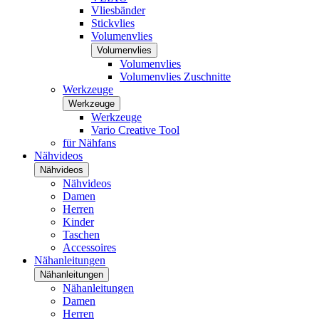
Vliesbänder
Stickvlies
Volumenvlies
Volumenvlies
Volumenvlies
Volumenvlies Zuschnitte
Werkzeuge
Werkzeuge
Werkzeuge
Vario Creative Tool
für Nähfans
Nähvideos
Nähvideos
Nähvideos
Damen
Herren
Kinder
Taschen
Accessoires
Nähanleitungen
Nähanleitungen
Nähanleitungen
Damen
Herren