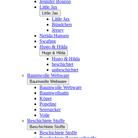
Jennifer Bouron
Little Jax
Little Jax
Little Jax
Bündchen
Jersey
Nerida Hansen
Swafing
Hugo & Hilda
Hugo & Hilda
Hugo & Hilda
beschichtet
unbeschichtet
Baumwolle Webware
Baumwolle Webware
Baumwolle Webware
Baumwollsatin
Köper
Popeline
Seersucker
Voile
Beschichtete Stoffe
Beschichtete Stoffe
Beschichtete Stoffe