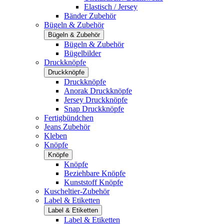
Elastisch / Jersey
Bänder Zubehör
Bügeln & Zubehör
Bügeln & Zubehör
Bügeln & Zubehör
Bügelbilder
Druckknöpfe
Druckknöpfe
Druckknöpfe
Anorak Druckknöpfe
Jersey Druckknöpfe
Snap Druckknöpfe
Fertigbündchen
Jeans Zubehör
Kleben
Knöpfe
Knöpfe
Knöpfe
Beziehbare Knöpfe
Kunststoff Knöpfe
Kuscheltier-Zubehör
Label & Etiketten
Label & Etiketten
Label & Etiketten