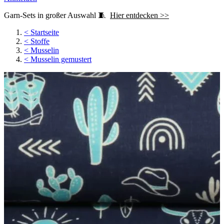
Garn-Sets in großer Auswahl 🧵
Hier entdecken >>
<
Startseite
<
Stoffe
<
Musselin
<
Musselin gemustert