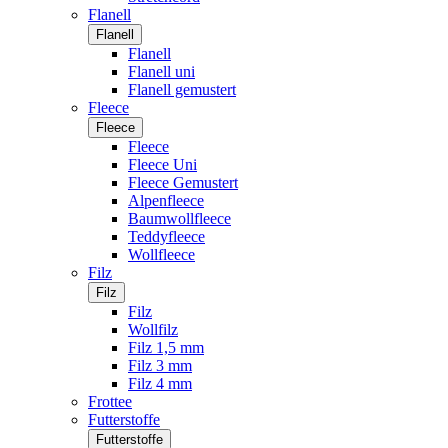
Flanell
Flanell
Flanell
Flanell uni
Flanell gemustert
Fleece
Fleece
Fleece
Fleece Uni
Fleece Gemustert
Alpenfleece
Baumwollfleece
Teddyfleece
Wollfleece
Filz
Filz
Filz
Wollfilz
Filz 1,5 mm
Filz 3 mm
Filz 4 mm
Frottee
Futterstoffe
Futterstoffe