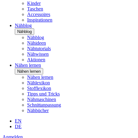
Kinder
Taschen
Accessoires
Inspirationen
Nähblog
Nähblog
Nähblog
Nähideen
Nähtutorials
Nähwissen
Aktionen
Nähen lernen
Nähen lernen
Nähen lernen
Nählexikon
Stofflexikon
Tipps und Tricks
Nähmaschinen
Schnittanpassung
Nähbücher
EN
DE
Anmelden