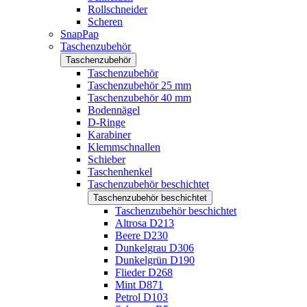
Rollschneider
Scheren
SnapPap
Taschenzubehör
Taschenzubehör
Taschenzubehör
Taschenzubehör 25 mm
Taschenzubehör 40 mm
Bodennägel
D-Ringe
Karabiner
Klemmschnallen
Schieber
Taschenhenkel
Taschenzubehör beschichtet
Taschenzubehör beschichtet
Taschenzubehör beschichtet
Altrosa D213
Beere D230
Dunkelgrau D306
Dunkelgrün D190
Flieder D268
Mint D871
Petrol D103