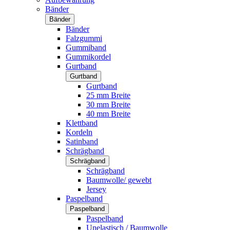
Bänder
Bänder
Bänder
Falzgummi
Gummiband
Gummikordel
Gurtband
Gurtband
Gurtband
25 mm Breite
30 mm Breite
40 mm Breite
Klettband
Kordeln
Satinband
Schrägband
Schrägband
Schrägband
Baumwolle/ gewebt
Jersey
Paspelband
Paspelband
Paspelband
Unelastisch / Baumwolle