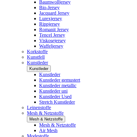
Baumwolljersey
Bio-Jersey
Jacquard Jersey
Lurexjersey
Rippjersey
Romanit Jersey
Tencel Jersey
Viskosejersey
Waffeljersey
Korkstoffe
Kunstfell
Kunstleder
Kunstleder
Kunstleder
Kunstleder gemustert
Kunstleder metallic
Kunstleder uni
Kunstleder Used
Stretch Kunstleder
Leinenstoffe
Mesh & Netzstoffe
Mesh & Netzstoffe
Mesh & Netzstoffe
Air Mesh
Modestoffe