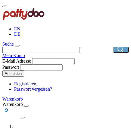
Direkt
zum
Inhalt
EN
DE
Suche
Mein Konto
E-Mail Adresse
Passwort
Anmelden
Registrieren
Passwort vergessen?
Warenkorb
Warenkorb