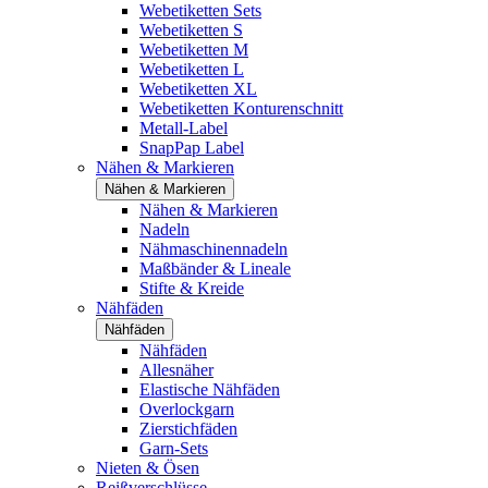
Webetiketten Sets
Webetiketten S
Webetiketten M
Webetiketten L
Webetiketten XL
Webetiketten Konturenschnitt
Metall-Label
SnapPap Label
Nähen & Markieren
Nähen & Markieren
Nähen & Markieren
Nadeln
Nähmaschinennadeln
Maßbänder & Lineale
Stifte & Kreide
Nähfäden
Nähfäden
Nähfäden
Allesnäher
Elastische Nähfäden
Overlockgarn
Zierstichfäden
Garn-Sets
Nieten & Ösen
Reißverschlüsse