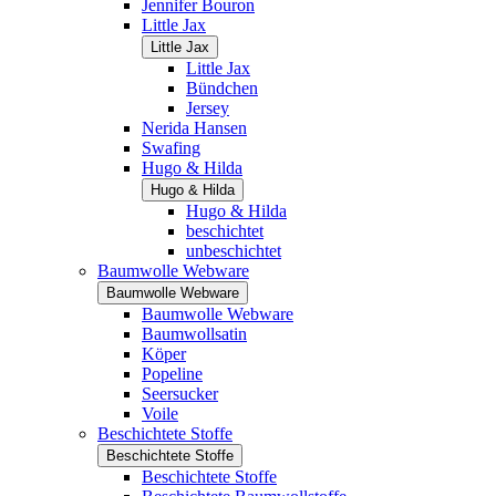
Jennifer Bouron
Little Jax
Little Jax
Little Jax
Bündchen
Jersey
Nerida Hansen
Swafing
Hugo & Hilda
Hugo & Hilda
Hugo & Hilda
beschichtet
unbeschichtet
Baumwolle Webware
Baumwolle Webware
Baumwolle Webware
Baumwollsatin
Köper
Popeline
Seersucker
Voile
Beschichtete Stoffe
Beschichtete Stoffe
Beschichtete Stoffe