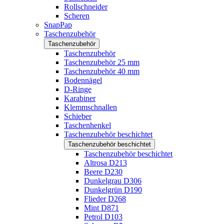
Rollschneider
Scheren
SnapPap
Taschenzubehör
Taschenzubehör
Taschenzubehör
Taschenzubehör 25 mm
Taschenzubehör 40 mm
Bodennägel
D-Ringe
Karabiner
Klemmschnallen
Schieber
Taschenhenkel
Taschenzubehör beschichtet
Taschenzubehör beschichtet
Taschenzubehör beschichtet
Altrosa D213
Beere D230
Dunkelgrau D306
Dunkelgrün D190
Flieder D268
Mint D871
Petrol D103