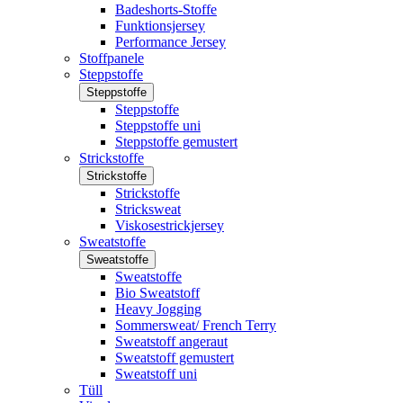
Badeshorts-Stoffe
Funktionsjersey
Performance Jersey
Stoffpanele
Steppstoffe
Steppstoffe
Steppstoffe
Steppstoffe uni
Steppstoffe gemustert
Strickstoffe
Strickstoffe
Strickstoffe
Stricksweat
Viskosestrickjersey
Sweatstoffe
Sweatstoffe
Sweatstoffe
Bio Sweatstoff
Heavy Jogging
Sommersweat/ French Terry
Sweatstoff angeraut
Sweatstoff gemustert
Sweatstoff uni
Tüll