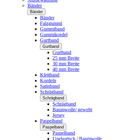
Bänder
Bänder
Bänder
Falzgummi
Gummiband
Gummikordel
Gurtband
Gurtband
Gurtband
25 mm Breite
30 mm Breite
40 mm Breite
Klettband
Kordeln
Satinband
Schrägband
Schrägband
Schrägband
Baumwolle/ gewebt
Jersey
Paspelband
Paspelband
Paspelband
Unelastisch / Baumwolle