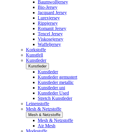
Baumwolljersey
Bio-Jersey
Jacquard Jersey
Lurexjersey
Rippjersey
Romanit Jersey
Tencel Jersey
Viskosejersey
Waffeljersey
Korkstoffe
Kunstfell
Kunstleder
Kunstleder
Kunstleder
Kunstleder gemustert
Kunstleder metallic
Kunstleder uni
Kunstleder Used
Stretch Kunstleder
Leinenstoffe
Mesh & Netzstoffe
Mesh & Netzstoffe
Mesh & Netzstoffe
Air Mesh
Modestoffe