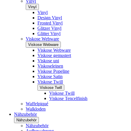
Vinyl
Vinyl
Vinyl
Design Vinyl
Frosted Vinyl
Glitzer Vinyl
Glitter Vinyl
Viskose Webware
Viskose Webware
Viskose Webware
Viskose gemustert
Viskose uni
Viskoseleinen
Viskose Popeline
Viskose Satin
Viskose Twill
Viskose Twill
Viskose Twill
Viskose Tencelfinish
Waffelpiqué
Walkloden
Nähzubehör
Nähzubehör
Nähzubehör
Aufbewahrung