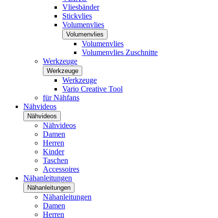
Vliesbänder
Stickvlies
Volumenvlies
Volumenvlies
Volumenvlies
Volumenvlies Zuschnitte
Werkzeuge
Werkzeuge
Werkzeuge
Vario Creative Tool
für Nähfans
Nähvideos
Nähvideos
Nähvideos
Damen
Herren
Kinder
Taschen
Accessoires
Nähanleitungen
Nähanleitungen
Nähanleitungen
Damen
Herren