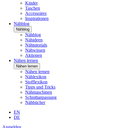
Kinder
Taschen
Accessoires
Inspirationen
Nähblog
Nähblog
Nähblog
Nähideen
Nähtutorials
Nähwissen
Aktionen
Nähen lernen
Nähen lernen
Nähen lernen
Nählexikon
Stofflexikon
Tipps und Tricks
Nähmaschinen
Schnittanpassung
Nähbücher
EN
DE
Anmelden