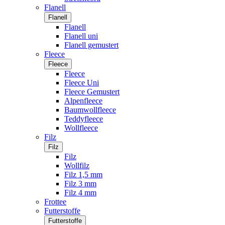
Flanell
Flanell
Flanell
Flanell uni
Flanell gemustert
Fleece
Fleece
Fleece
Fleece Uni
Fleece Gemustert
Alpenfleece
Baumwollfleece
Teddyfleece
Wollfleece
Filz
Filz
Filz
Wollfilz
Filz 1,5 mm
Filz 3 mm
Filz 4 mm
Frottee
Futterstoffe
Futterstoffe