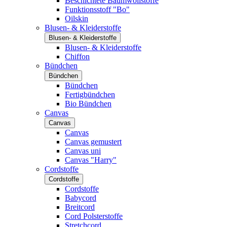
Beschichtete Baumwollstoffe
Funktionsstoff "Bo"
Oilskin
Blusen- & Kleiderstoffe
Blusen- & Kleiderstoffe
Blusen- & Kleiderstoffe
Chiffon
Bündchen
Bündchen
Bündchen
Fertigbündchen
Bio Bündchen
Canvas
Canvas
Canvas
Canvas gemustert
Canvas uni
Canvas "Harry"
Cordstoffe
Cordstoffe
Cordstoffe
Babycord
Breitcord
Cord Polsterstoffe
Stretchcord