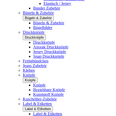
Elastisch / Jersey
Bänder Zubehör
Bügeln & Zubehör
Bügeln & Zubehör
Bügeln & Zubehör
Bügelbilder
Druckknöpfe
Druckknöpfe
Druckknöpfe
Anorak Druckknöpfe
Jersey Druckknöpfe
Snap Druckknöpfe
Fertigbündchen
Jeans Zubehör
Kleben
Knöpfe
Knöpfe
Knöpfe
Beziehbare Knöpfe
Kunststoff Knöpfe
Kuscheltier-Zubehör
Label & Etiketten
Label & Etiketten
Label & Etiketten