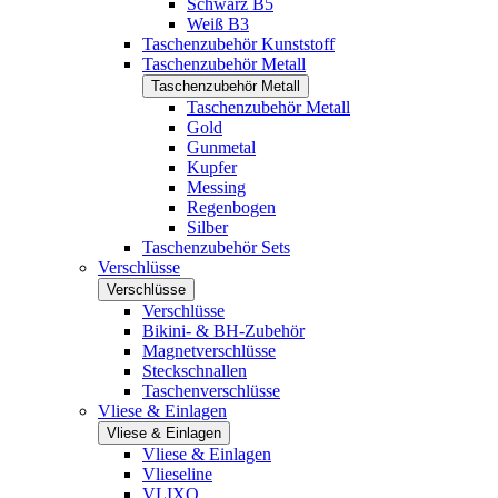
Schwarz B5
Weiß B3
Taschenzubehör Kunststoff
Taschenzubehör Metall
Taschenzubehör Metall
Taschenzubehör Metall
Gold
Gunmetal
Kupfer
Messing
Regenbogen
Silber
Taschenzubehör Sets
Verschlüsse
Verschlüsse
Verschlüsse
Bikini- & BH-Zubehör
Magnetverschlüsse
Steckschnallen
Taschenverschlüsse
Vliese & Einlagen
Vliese & Einlagen
Vliese & Einlagen
Vlieseline
VLIXO