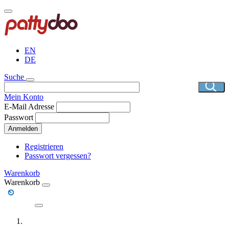
Direkt
zum
Inhalt
EN
DE
Suche
Mein Konto
E-Mail Adresse
Passwort
Anmelden
Registrieren
Passwort vergessen?
Warenkorb
Warenkorb