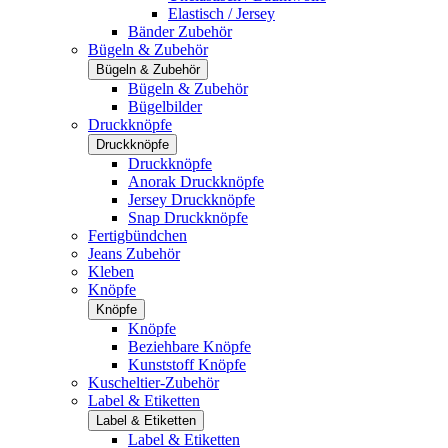
Elastisch / Jersey
Bänder Zubehör
Bügeln & Zubehör
Bügeln & Zubehör
Bügeln & Zubehör
Bügelbilder
Druckknöpfe
Druckknöpfe
Druckknöpfe
Anorak Druckknöpfe
Jersey Druckknöpfe
Snap Druckknöpfe
Fertigbündchen
Jeans Zubehör
Kleben
Knöpfe
Knöpfe
Knöpfe
Beziehbare Knöpfe
Kunststoff Knöpfe
Kuscheltier-Zubehör
Label & Etiketten
Label & Etiketten
Label & Etiketten