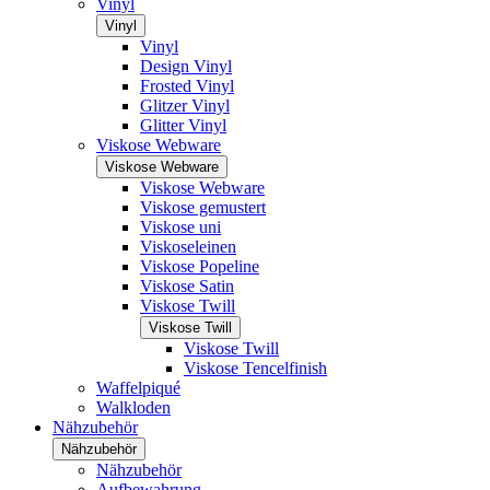
Vinyl
Vinyl
Vinyl
Design Vinyl
Frosted Vinyl
Glitzer Vinyl
Glitter Vinyl
Viskose Webware
Viskose Webware
Viskose Webware
Viskose gemustert
Viskose uni
Viskoseleinen
Viskose Popeline
Viskose Satin
Viskose Twill
Viskose Twill
Viskose Twill
Viskose Tencelfinish
Waffelpiqué
Walkloden
Nähzubehör
Nähzubehör
Nähzubehör
Aufbewahrung