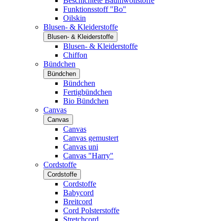
Beschichtete Baumwollstoffe
Funktionsstoff "Bo"
Oilskin
Blusen- & Kleiderstoffe
Blusen- & Kleiderstoffe
Blusen- & Kleiderstoffe
Chiffon
Bündchen
Bündchen
Bündchen
Fertigbündchen
Bio Bündchen
Canvas
Canvas
Canvas
Canvas gemustert
Canvas uni
Canvas "Harry"
Cordstoffe
Cordstoffe
Cordstoffe
Babycord
Breitcord
Cord Polsterstoffe
Stretchcord