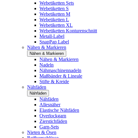
Webetiketten Sets
Webetiketten S
Webetiketten M
Webetiketten L
Webetiketten XL
Webetiketten Konturenschnitt
Metall-Label
SnapPap Label
Nähen & Markieren
Nähen & Markieren
Nähen & Markieren
Nadeln
Nähmaschinennadeln
Maßbänder & Lineale
Stifte & Kreide
Nähfäden
Nähfäden
Nähfäden
Allesnäher
Elastische Nähfäden
Overlockgarn
Zierstichfäden
Garn-Sets
Nieten & Ösen
Reißverschlüsse