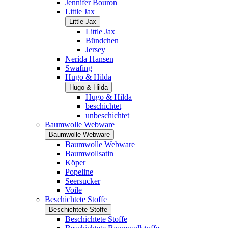
Jennifer Bouron
Little Jax
Little Jax
Little Jax
Bündchen
Jersey
Nerida Hansen
Swafing
Hugo & Hilda
Hugo & Hilda
Hugo & Hilda
beschichtet
unbeschichtet
Baumwolle Webware
Baumwolle Webware
Baumwolle Webware
Baumwollsatin
Köper
Popeline
Seersucker
Voile
Beschichtete Stoffe
Beschichtete Stoffe
Beschichtete Stoffe