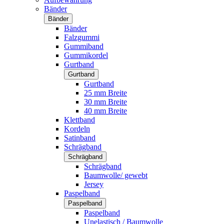
Bänder
Bänder
Bänder
Falzgummi
Gummiband
Gummikordel
Gurtband
Gurtband
Gurtband
25 mm Breite
30 mm Breite
40 mm Breite
Klettband
Kordeln
Satinband
Schrägband
Schrägband
Schrägband
Baumwolle/ gewebt
Jersey
Paspelband
Paspelband
Paspelband
Unelastisch / Baumwolle