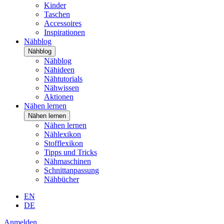
Kinder
Taschen
Accessoires
Inspirationen
Nähblog
Nähblog
Nähblog
Nähideen
Nähtutorials
Nähwissen
Aktionen
Nähen lernen
Nähen lernen
Nähen lernen
Nählexikon
Stofflexikon
Tipps und Tricks
Nähmaschinen
Schnittanpassung
Nähbücher
EN
DE
Anmelden