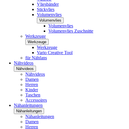
Vliesbänder
Stickvlies
Volumenvlies
Volumenvlies
Volumenvlies
Volumenvlies Zuschnitte
Werkzeuge
Werkzeuge
Werkzeuge
Vario Creative Tool
für Nähfans
Nähvideos
Nähvideos
Nähvideos
Damen
Herren
Kinder
Taschen
Accessoires
Nähanleitungen
Nähanleitungen
Nähanleitungen
Damen
Herren