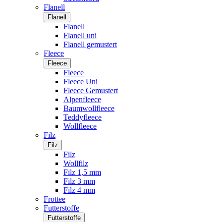
Flanell
Flanell
Flanell
Flanell uni
Flanell gemustert
Fleece
Fleece
Fleece
Fleece Uni
Fleece Gemustert
Alpenfleece
Baumwollfleece
Teddyfleece
Wollfleece
Filz
Filz
Filz
Wollfilz
Filz 1,5 mm
Filz 3 mm
Filz 4 mm
Frottee
Futterstoffe
Futterstoffe