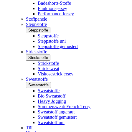
Badeshorts-Stoffe
Funktionsjersey
Performance Jersey
Stoffpanele
Steppstoffe
Steppstoffe
Steppstoffe
Steppstoffe uni
Steppstoffe gemustert
Strickstoffe
Strickstoffe
Strickstoffe
Stricksweat
Viskosestrickjersey
Sweatstoffe
Sweatstoffe
Sweatstoffe
Bio Sweatstoff
Heavy Jogging
Sommersweat/ French Terry
Sweatstoff angeraut
Sweatstoff gemustert
Sweatstoff uni
Tüll