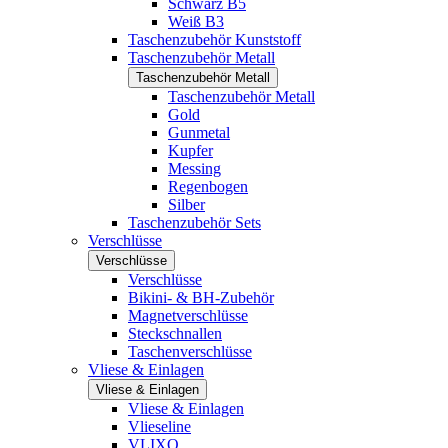
Schwarz B5
Weiß B3
Taschenzubehör Kunststoff
Taschenzubehör Metall
Taschenzubehör Metall
Taschenzubehör Metall
Gold
Gunmetal
Kupfer
Messing
Regenbogen
Silber
Taschenzubehör Sets
Verschlüsse
Verschlüsse
Verschlüsse
Bikini- & BH-Zubehör
Magnetverschlüsse
Steckschnallen
Taschenverschlüsse
Vliese & Einlagen
Vliese & Einlagen
Vliese & Einlagen
Vlieseline
VLIXO