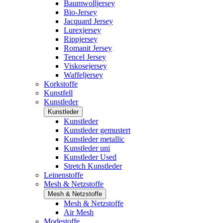
Baumwolljersey
Bio-Jersey
Jacquard Jersey
Lurexjersey
Rippjersey
Romanit Jersey
Tencel Jersey
Viskosejersey
Waffeljersey
Korkstoffe
Kunstfell
Kunstleder
Kunstleder
Kunstleder
Kunstleder gemustert
Kunstleder metallic
Kunstleder uni
Kunstleder Used
Stretch Kunstleder
Leinenstoffe
Mesh & Netzstoffe
Mesh & Netzstoffe
Mesh & Netzstoffe
Air Mesh
Modestoffe