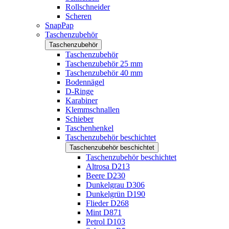
Rollschneider
Scheren
SnapPap
Taschenzubehör
Taschenzubehör
Taschenzubehör
Taschenzubehör 25 mm
Taschenzubehör 40 mm
Bodennägel
D-Ringe
Karabiner
Klemmschnallen
Schieber
Taschenhenkel
Taschenzubehör beschichtet
Taschenzubehör beschichtet
Taschenzubehör beschichtet
Altrosa D213
Beere D230
Dunkelgrau D306
Dunkelgrün D190
Flieder D268
Mint D871
Petrol D103