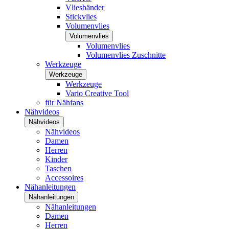
Vliesbänder
Stickvlies
Volumenvlies
Volumenvlies
Volumenvlies
Volumenvlies Zuschnitte
Werkzeuge
Werkzeuge
Werkzeuge
Vario Creative Tool
für Nähfans
Nähvideos
Nähvideos
Nähvideos
Damen
Herren
Kinder
Taschen
Accessoires
Nähanleitungen
Nähanleitungen
Nähanleitungen
Damen
Herren