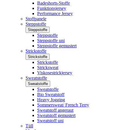
Badeshorts-Stoffe
Funktionsjersey
Performance Jersey
Stoffpanele
Steppstoffe
Steppstoffe
Steppstoffe
Steppstoffe uni
Steppstoffe gemustert
Strickstoffe
Strickstoffe
Strickstoffe
Stricksweat
Viskosestrickjersey
Sweatstoffe
Sweatstoffe
Sweatstoffe
Bio Sweatstoff
Heavy Jogging
Sommersweat/ French Terry
Sweatstoff angeraut
Sweatstoff gemustert
Sweatstoff uni
Tüll