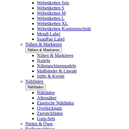
Webetiketten Sets
Webetiketten S
Webetiketten M
Webetiketten L
Webetiketten XL
Webetiketten Konturenschnitt
Metall-Label
SnapPap Label
Nähen & Markieren
Nähen & Markieren
Nähen & Markieren
Nadeln
Nähmaschinennadeln
Maßbänder & Lineale
Stifte & Kreide
Nähfäden
Nähfäden
Nähfäden
Allesnäher
Elastische Nähfäden
Overlockgarn
Zierstichfäden
Garn-Sets
Nieten & Ösen
Reißverschlüsse