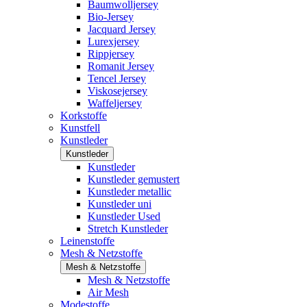
Baumwolljersey
Bio-Jersey
Jacquard Jersey
Lurexjersey
Rippjersey
Romanit Jersey
Tencel Jersey
Viskosejersey
Waffeljersey
Korkstoffe
Kunstfell
Kunstleder
Kunstleder
Kunstleder
Kunstleder gemustert
Kunstleder metallic
Kunstleder uni
Kunstleder Used
Stretch Kunstleder
Leinenstoffe
Mesh & Netzstoffe
Mesh & Netzstoffe
Mesh & Netzstoffe
Air Mesh
Modestoffe