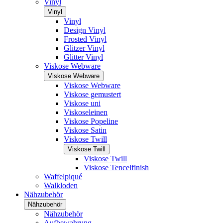
Vinyl
Vinyl
Vinyl
Design Vinyl
Frosted Vinyl
Glitzer Vinyl
Glitter Vinyl
Viskose Webware
Viskose Webware
Viskose Webware
Viskose gemustert
Viskose uni
Viskoseleinen
Viskose Popeline
Viskose Satin
Viskose Twill
Viskose Twill
Viskose Twill
Viskose Tencelfinish
Waffelpiqué
Walkloden
Nähzubehör
Nähzubehör
Nähzubehör
Aufbewahrung