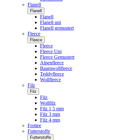
Flanell
Flanell
Flanell
Flanell uni
Flanell gemustert
Fleece
Fleece
Fleece
Fleece Uni
Fleece Gemustert
Alpenfleece
Baumwollfleece
Teddyfleece
Wollfleece
Filz
Filz
Filz
Wollfilz
Filz 1,5 mm
Filz 3 mm
Filz 4 mm
Frottee
Futterstoffe
Futterstoffe