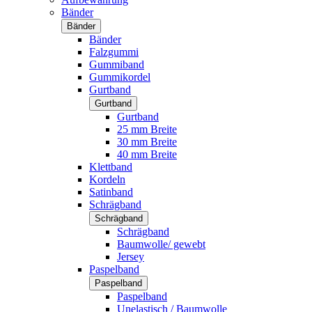
Bänder
Bänder
Bänder
Falzgummi
Gummiband
Gummikordel
Gurtband
Gurtband
Gurtband
25 mm Breite
30 mm Breite
40 mm Breite
Klettband
Kordeln
Satinband
Schrägband
Schrägband
Schrägband
Baumwolle/ gewebt
Jersey
Paspelband
Paspelband
Paspelband
Unelastisch / Baumwolle