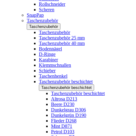
Rollschneider
Scheren
SnapPap
Taschenzubehör
Taschenzubehör
Taschenzubehör
Taschenzubehör 25 mm
Taschenzubehör 40 mm
Bodennägel
D-Ringe
Karabiner
Klemmschnallen
Schieber
Taschenhenkel
Taschenzubehör beschichtet
Taschenzubehör beschichtet
Taschenzubehör beschichtet
Altrosa D213
Beere D230
Dunkelgrau D306
Dunkelgrün D190
Flieder D268
Mint D871
Petrol D103