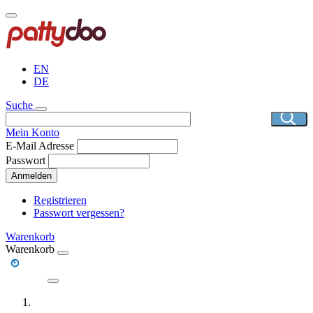
Direkt
zum
Inhalt
EN
DE
Suche
Mein Konto
E-Mail Adresse
Passwort
Anmelden
Registrieren
Passwort vergessen?
Warenkorb
Warenkorb