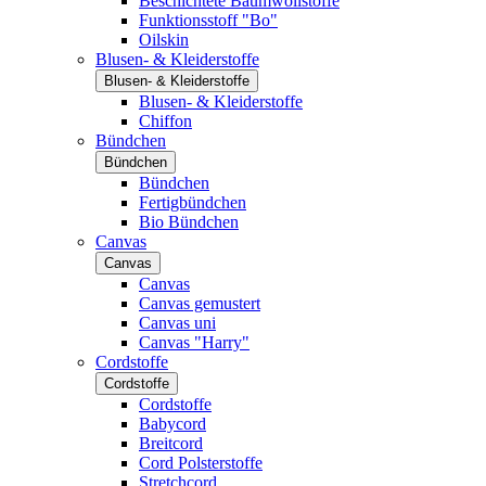
Beschichtete Baumwollstoffe
Funktionsstoff "Bo"
Oilskin
Blusen- & Kleiderstoffe
Blusen- & Kleiderstoffe
Blusen- & Kleiderstoffe
Chiffon
Bündchen
Bündchen
Bündchen
Fertigbündchen
Bio Bündchen
Canvas
Canvas
Canvas
Canvas gemustert
Canvas uni
Canvas "Harry"
Cordstoffe
Cordstoffe
Cordstoffe
Babycord
Breitcord
Cord Polsterstoffe
Stretchcord