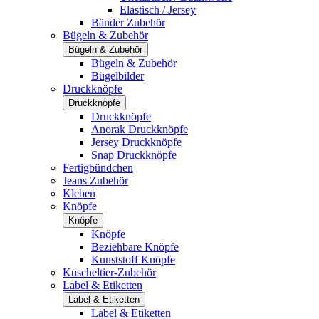
Elastisch / Jersey
Bänder Zubehör
Bügeln & Zubehör
Bügeln & Zubehör
Bügeln & Zubehör
Bügelbilder
Druckknöpfe
Druckknöpfe
Druckknöpfe
Anorak Druckknöpfe
Jersey Druckknöpfe
Snap Druckknöpfe
Fertigbündchen
Jeans Zubehör
Kleben
Knöpfe
Knöpfe
Knöpfe
Beziehbare Knöpfe
Kunststoff Knöpfe
Kuscheltier-Zubehör
Label & Etiketten
Label & Etiketten
Label & Etiketten