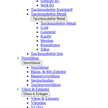
Schwarz B5
Weiß B3
Taschenzubehör Kunststoff
Taschenzubehör Metall
Taschenzubehör Metall
Taschenzubehör Metall
Gold
Gunmetal
Kupfer
Messing
Regenbogen
Silber
Taschenzubehör Sets
Verschlüsse
Verschlüsse
Verschlüsse
Bikini- & BH-Zubehör
Magnetverschlüsse
Steckschnallen
Taschenverschlüsse
Vliese & Einlagen
Vliese & Einlagen
Vliese & Einlagen
Vlieseline
VLIXO