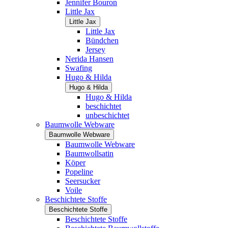
Jennifer Bouron
Little Jax
Little Jax
Little Jax
Bündchen
Jersey
Nerida Hansen
Swafing
Hugo & Hilda
Hugo & Hilda
Hugo & Hilda
beschichtet
unbeschichtet
Baumwolle Webware
Baumwolle Webware
Baumwolle Webware
Baumwollsatin
Köper
Popeline
Seersucker
Voile
Beschichtete Stoffe
Beschichtete Stoffe
Beschichtete Stoffe