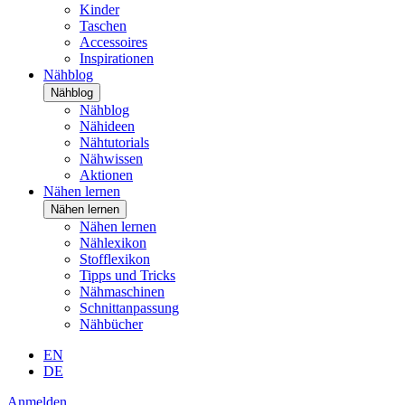
Kinder
Taschen
Accessoires
Inspirationen
Nähblog
Nähblog
Nähblog
Nähideen
Nähtutorials
Nähwissen
Aktionen
Nähen lernen
Nähen lernen
Nähen lernen
Nählexikon
Stofflexikon
Tipps und Tricks
Nähmaschinen
Schnittanpassung
Nähbücher
EN
DE
Anmelden