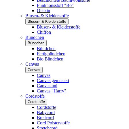
Beschichtete Baumwollstoffe
Funktionsstoff "Bo"
Oilskin
Blusen- & Kleiderstoffe
Blusen- & Kleiderstoffe
Blusen- & Kleiderstoffe
Chiffon
Bündchen
Bündchen
Bündchen
Fertigbündchen
Bio Bündchen
Canvas
Canvas
Canvas
Canvas gemustert
Canvas uni
Canvas "Harry"
Cordstoffe
Cordstoffe
Cordstoffe
Babycord
Breitcord
Cord Polsterstoffe
Stretchcord