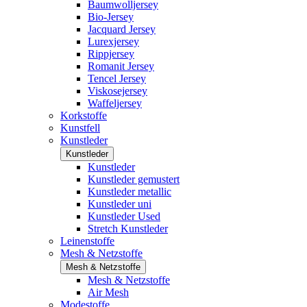
Baumwolljersey
Bio-Jersey
Jacquard Jersey
Lurexjersey
Rippjersey
Romanit Jersey
Tencel Jersey
Viskosejersey
Waffeljersey
Korkstoffe
Kunstfell
Kunstleder
Kunstleder
Kunstleder
Kunstleder gemustert
Kunstleder metallic
Kunstleder uni
Kunstleder Used
Stretch Kunstleder
Leinenstoffe
Mesh & Netzstoffe
Mesh & Netzstoffe
Mesh & Netzstoffe
Air Mesh
Modestoffe