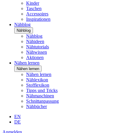
Kinder
Taschen
Accessoires
Inspirationen
Nähblog
Nähblog
Nähblog
Nähideen
Nähtutorials
Nähwissen
Aktionen
Nähen lernen
Nähen lernen
Nähen lernen
Nählexikon
Stofflexikon
Tipps und Tricks
Nähmaschinen
Schnittanpassung
Nähbücher
EN
DE
Anmelden