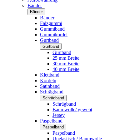
Bänder
Bänder
Bänder
Falzgummi
Gummiband
Gummikordel
Gurtband
Gurtband
Gurtband
25 mm Breite
30 mm Breite
40 mm Breite
Klettband
Kordeln
Satinband
Schrägband
Schrägband
Schrägband
Baumwolle/ gewebt
Jersey
Paspelband
Paspelband
Paspelband
Unelastisch / Baumwolle