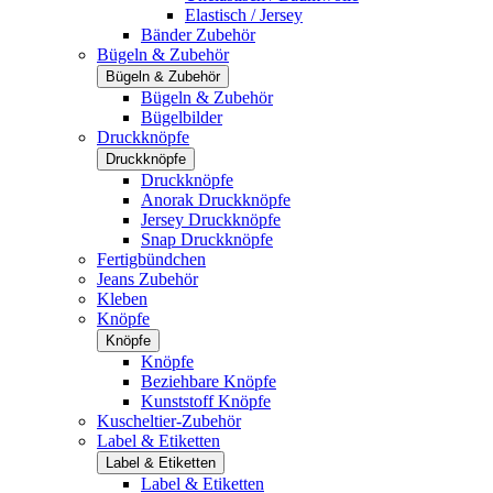
Elastisch / Jersey
Bänder Zubehör
Bügeln & Zubehör
Bügeln & Zubehör
Bügeln & Zubehör
Bügelbilder
Druckknöpfe
Druckknöpfe
Druckknöpfe
Anorak Druckknöpfe
Jersey Druckknöpfe
Snap Druckknöpfe
Fertigbündchen
Jeans Zubehör
Kleben
Knöpfe
Knöpfe
Knöpfe
Beziehbare Knöpfe
Kunststoff Knöpfe
Kuscheltier-Zubehör
Label & Etiketten
Label & Etiketten
Label & Etiketten