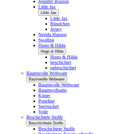
Jennifer Bouron
Little Jax
Little Jax
Little Jax
Bündchen
Jersey
Nerida Hansen
Swafing
Hugo & Hilda
Hugo & Hilda
Hugo & Hilda
beschichtet
unbeschichtet
Baumwolle Webware
Baumwolle Webware
Baumwolle Webware
Baumwollsatin
Köper
Popeline
Seersucker
Voile
Beschichtete Stoffe
Beschichtete Stoffe
Beschichtete Stoffe