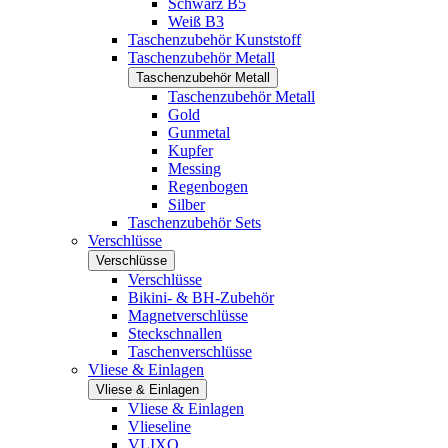
Schwarz B5
Weiß B3
Taschenzubehör Kunststoff
Taschenzubehör Metall
Taschenzubehör Metall
Taschenzubehör Metall
Gold
Gunmetal
Kupfer
Messing
Regenbogen
Silber
Taschenzubehör Sets
Verschlüsse
Verschlüsse
Verschlüsse
Bikini- & BH-Zubehör
Magnetverschlüsse
Steckschnallen
Taschenverschlüsse
Vliese & Einlagen
Vliese & Einlagen
Vliese & Einlagen
Vlieseline
VLIXO