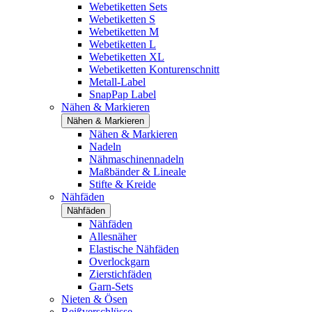
Webetiketten Sets
Webetiketten S
Webetiketten M
Webetiketten L
Webetiketten XL
Webetiketten Konturenschnitt
Metall-Label
SnapPap Label
Nähen & Markieren
Nähen & Markieren
Nähen & Markieren
Nadeln
Nähmaschinennadeln
Maßbänder & Lineale
Stifte & Kreide
Nähfäden
Nähfäden
Nähfäden
Allesnäher
Elastische Nähfäden
Overlockgarn
Zierstichfäden
Garn-Sets
Nieten & Ösen
Reißverschlüsse