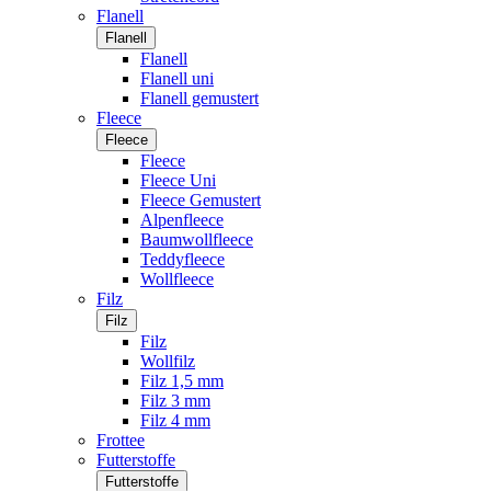
Flanell
Flanell
Flanell
Flanell uni
Flanell gemustert
Fleece
Fleece
Fleece
Fleece Uni
Fleece Gemustert
Alpenfleece
Baumwollfleece
Teddyfleece
Wollfleece
Filz
Filz
Filz
Wollfilz
Filz 1,5 mm
Filz 3 mm
Filz 4 mm
Frottee
Futterstoffe
Futterstoffe