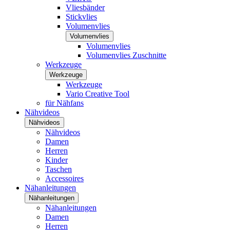
Vliesbänder
Stickvlies
Volumenvlies
Volumenvlies
Volumenvlies
Volumenvlies Zuschnitte
Werkzeuge
Werkzeuge
Werkzeuge
Vario Creative Tool
für Nähfans
Nähvideos
Nähvideos
Nähvideos
Damen
Herren
Kinder
Taschen
Accessoires
Nähanleitungen
Nähanleitungen
Nähanleitungen
Damen
Herren