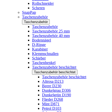
Rollschneider
Scheren
SnapPap
Taschenzubehör
Taschenzubehör
Taschenzubehör
Taschenzubehör 25 mm
Taschenzubehör 40 mm
Bodennägel
D-Ringe
Karabiner
Klemmschnallen
Schieber
Taschenhenkel
Taschenzubehör beschichtet
Taschenzubehör beschichtet
Taschenzubehör beschichtet
Altrosa D213
Beere D230
Dunkelgrau D306
Dunkelgrün D190
Flieder D268
Mint D871
Petrol D103