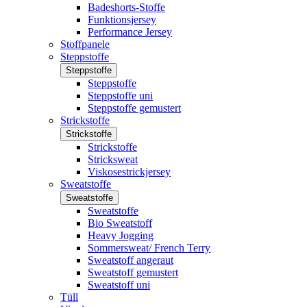
Badeshorts-Stoffe
Funktionsjersey
Performance Jersey
Stoffpanele
Steppstoffe
Steppstoffe
Steppstoffe
Steppstoffe uni
Steppstoffe gemustert
Strickstoffe
Strickstoffe
Strickstoffe
Stricksweat
Viskosestrickjersey
Sweatstoffe
Sweatstoffe
Sweatstoffe
Bio Sweatstoff
Heavy Jogging
Sommersweat/ French Terry
Sweatstoff angeraut
Sweatstoff gemustert
Sweatstoff uni
Tüll