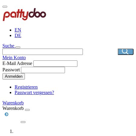
Direkt
zum
Inhalt
EN
DE
Suche
Mein Konto
E-Mail Adresse
Passwort
Anmelden
Registrieren
Passwort vergessen?
Warenkorb
Warenkorb