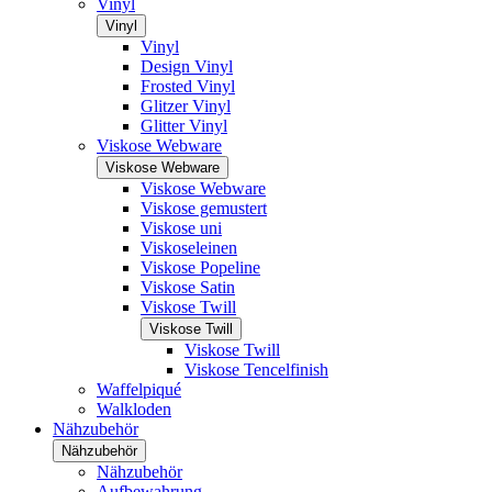
Vinyl
Vinyl
Vinyl
Design Vinyl
Frosted Vinyl
Glitzer Vinyl
Glitter Vinyl
Viskose Webware
Viskose Webware
Viskose Webware
Viskose gemustert
Viskose uni
Viskoseleinen
Viskose Popeline
Viskose Satin
Viskose Twill
Viskose Twill
Viskose Twill
Viskose Tencelfinish
Waffelpiqué
Walkloden
Nähzubehör
Nähzubehör
Nähzubehör
Aufbewahrung