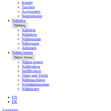
Kinder
Taschen
Accessoires
Inspirationen
Nähblog
Nähblog
Nähblog
Nähideen
Nähtutorials
Nähwissen
Aktionen
Nähen lernen
Nähen lernen
Nähen lernen
Nählexikon
Stofflexikon
Tipps und Tricks
Nähmaschinen
Schnittanpassung
Nähbücher
EN
DE
Anmelden