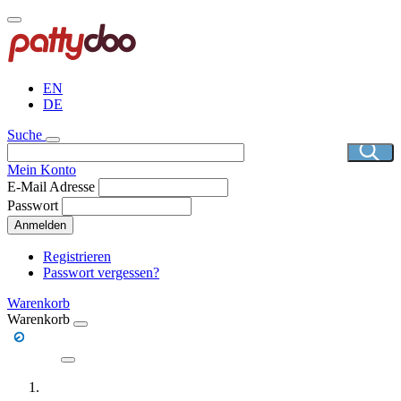
Direkt
zum
Inhalt
EN
DE
Suche
Mein Konto
E-Mail Adresse
Passwort
Anmelden
Registrieren
Passwort vergessen?
Warenkorb
Warenkorb