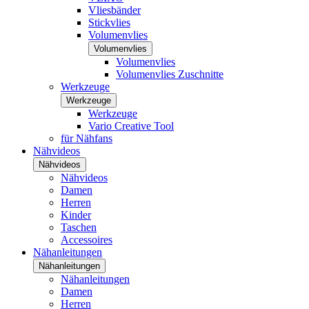
Vliesbänder
Stickvlies
Volumenvlies
Volumenvlies
Volumenvlies
Volumenvlies Zuschnitte
Werkzeuge
Werkzeuge
Werkzeuge
Vario Creative Tool
für Nähfans
Nähvideos
Nähvideos
Nähvideos
Damen
Herren
Kinder
Taschen
Accessoires
Nähanleitungen
Nähanleitungen
Nähanleitungen
Damen
Herren