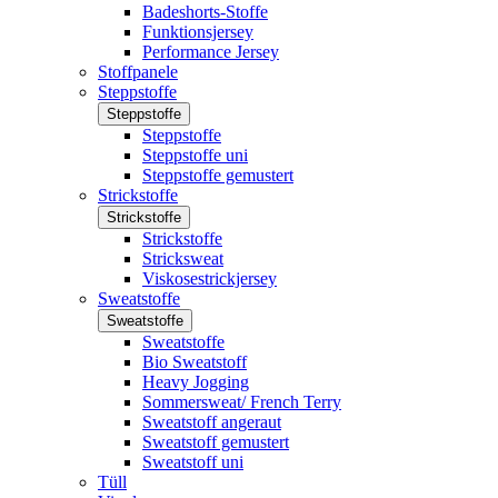
Badeshorts-Stoffe
Funktionsjersey
Performance Jersey
Stoffpanele
Steppstoffe
Steppstoffe
Steppstoffe
Steppstoffe uni
Steppstoffe gemustert
Strickstoffe
Strickstoffe
Strickstoffe
Stricksweat
Viskosestrickjersey
Sweatstoffe
Sweatstoffe
Sweatstoffe
Bio Sweatstoff
Heavy Jogging
Sommersweat/ French Terry
Sweatstoff angeraut
Sweatstoff gemustert
Sweatstoff uni
Tüll