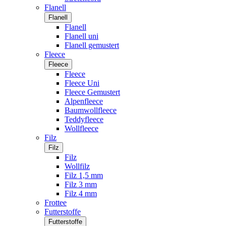
Flanell
Flanell
Flanell
Flanell uni
Flanell gemustert
Fleece
Fleece
Fleece
Fleece Uni
Fleece Gemustert
Alpenfleece
Baumwollfleece
Teddyfleece
Wollfleece
Filz
Filz
Filz
Wollfilz
Filz 1,5 mm
Filz 3 mm
Filz 4 mm
Frottee
Futterstoffe
Futterstoffe