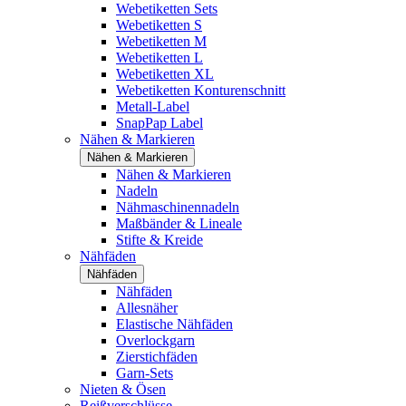
Webetiketten Sets
Webetiketten S
Webetiketten M
Webetiketten L
Webetiketten XL
Webetiketten Konturenschnitt
Metall-Label
SnapPap Label
Nähen & Markieren
Nähen & Markieren
Nähen & Markieren
Nadeln
Nähmaschinennadeln
Maßbänder & Lineale
Stifte & Kreide
Nähfäden
Nähfäden
Nähfäden
Allesnäher
Elastische Nähfäden
Overlockgarn
Zierstichfäden
Garn-Sets
Nieten & Ösen
Reißverschlüsse