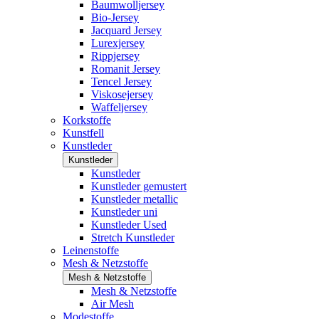
Baumwolljersey
Bio-Jersey
Jacquard Jersey
Lurexjersey
Rippjersey
Romanit Jersey
Tencel Jersey
Viskosejersey
Waffeljersey
Korkstoffe
Kunstfell
Kunstleder
Kunstleder
Kunstleder
Kunstleder gemustert
Kunstleder metallic
Kunstleder uni
Kunstleder Used
Stretch Kunstleder
Leinenstoffe
Mesh & Netzstoffe
Mesh & Netzstoffe
Mesh & Netzstoffe
Air Mesh
Modestoffe