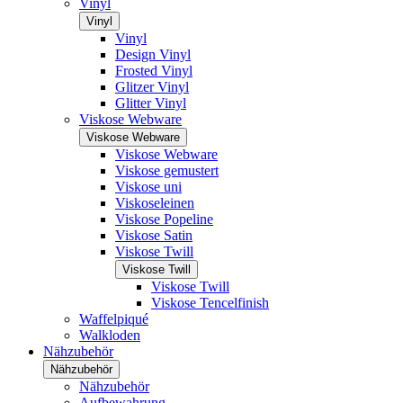
Vinyl
Vinyl
Vinyl
Design Vinyl
Frosted Vinyl
Glitzer Vinyl
Glitter Vinyl
Viskose Webware
Viskose Webware
Viskose Webware
Viskose gemustert
Viskose uni
Viskoseleinen
Viskose Popeline
Viskose Satin
Viskose Twill
Viskose Twill
Viskose Twill
Viskose Tencelfinish
Waffelpiqué
Walkloden
Nähzubehör
Nähzubehör
Nähzubehör
Aufbewahrung