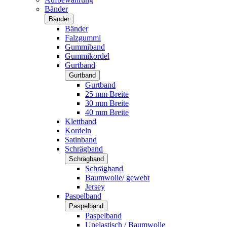
Bänder
Bänder
Bänder
Falzgummi
Gummiband
Gummikordel
Gurtband
Gurtband
Gurtband
25 mm Breite
30 mm Breite
40 mm Breite
Klettband
Kordeln
Satinband
Schrägband
Schrägband
Schrägband
Baumwolle/ gewebt
Jersey
Paspelband
Paspelband
Paspelband
Unelastisch / Baumwolle