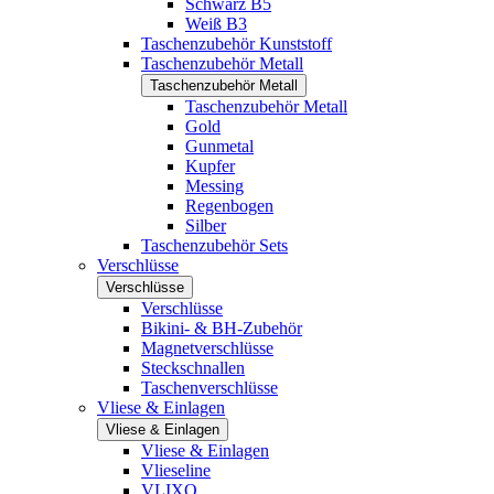
Schwarz B5
Weiß B3
Taschenzubehör Kunststoff
Taschenzubehör Metall
Taschenzubehör Metall
Taschenzubehör Metall
Gold
Gunmetal
Kupfer
Messing
Regenbogen
Silber
Taschenzubehör Sets
Verschlüsse
Verschlüsse
Verschlüsse
Bikini- & BH-Zubehör
Magnetverschlüsse
Steckschnallen
Taschenverschlüsse
Vliese & Einlagen
Vliese & Einlagen
Vliese & Einlagen
Vlieseline
VLIXO