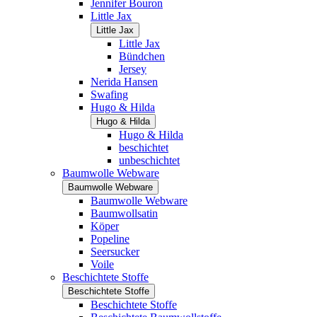
Jennifer Bouron
Little Jax
Little Jax
Little Jax
Bündchen
Jersey
Nerida Hansen
Swafing
Hugo & Hilda
Hugo & Hilda
Hugo & Hilda
beschichtet
unbeschichtet
Baumwolle Webware
Baumwolle Webware
Baumwolle Webware
Baumwollsatin
Köper
Popeline
Seersucker
Voile
Beschichtete Stoffe
Beschichtete Stoffe
Beschichtete Stoffe