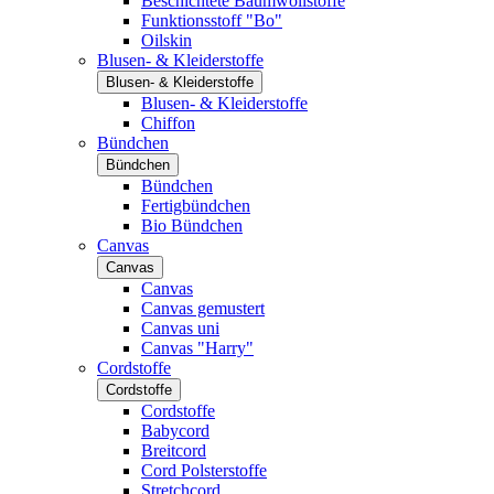
Beschichtete Baumwollstoffe
Funktionsstoff "Bo"
Oilskin
Blusen- & Kleiderstoffe
Blusen- & Kleiderstoffe
Blusen- & Kleiderstoffe
Chiffon
Bündchen
Bündchen
Bündchen
Fertigbündchen
Bio Bündchen
Canvas
Canvas
Canvas
Canvas gemustert
Canvas uni
Canvas "Harry"
Cordstoffe
Cordstoffe
Cordstoffe
Babycord
Breitcord
Cord Polsterstoffe
Stretchcord