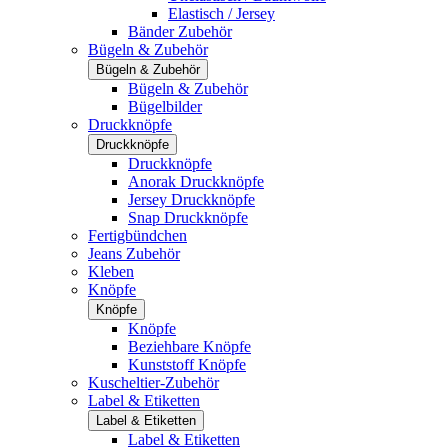
Elastisch / Jersey
Bänder Zubehör
Bügeln & Zubehör
Bügeln & Zubehör
Bügeln & Zubehör
Bügelbilder
Druckknöpfe
Druckknöpfe
Druckknöpfe
Anorak Druckknöpfe
Jersey Druckknöpfe
Snap Druckknöpfe
Fertigbündchen
Jeans Zubehör
Kleben
Knöpfe
Knöpfe
Knöpfe
Beziehbare Knöpfe
Kunststoff Knöpfe
Kuscheltier-Zubehör
Label & Etiketten
Label & Etiketten
Label & Etiketten