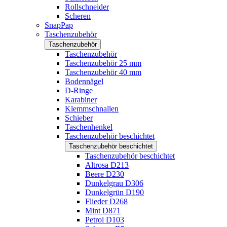
Rollschneider
Scheren
SnapPap
Taschenzubehör
Taschenzubehör
Taschenzubehör
Taschenzubehör 25 mm
Taschenzubehör 40 mm
Bodennägel
D-Ringe
Karabiner
Klemmschnallen
Schieber
Taschenhenkel
Taschenzubehör beschichtet
Taschenzubehör beschichtet
Taschenzubehör beschichtet
Altrosa D213
Beere D230
Dunkelgrau D306
Dunkelgrün D190
Flieder D268
Mint D871
Petrol D103