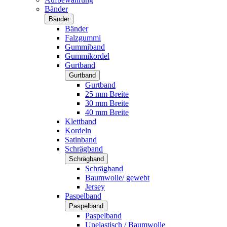
Bänder
Bänder
Bänder
Falzgummi
Gummiband
Gummikordel
Gurtband
Gurtband
Gurtband
25 mm Breite
30 mm Breite
40 mm Breite
Klettband
Kordeln
Satinband
Schrägband
Schrägband
Schrägband
Baumwolle/ gewebt
Jersey
Paspelband
Paspelband
Paspelband
Unelastisch / Baumwolle