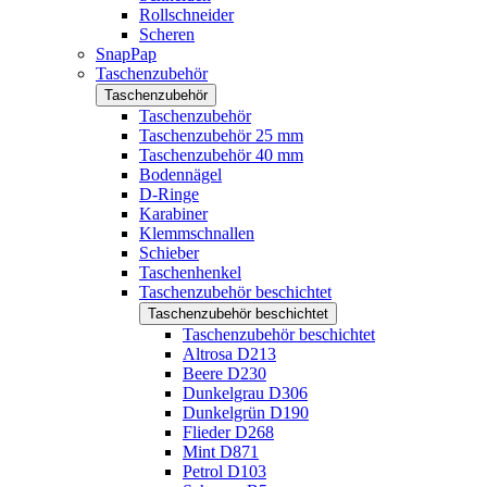
Rollschneider
Scheren
SnapPap
Taschenzubehör
Taschenzubehör
Taschenzubehör
Taschenzubehör 25 mm
Taschenzubehör 40 mm
Bodennägel
D-Ringe
Karabiner
Klemmschnallen
Schieber
Taschenhenkel
Taschenzubehör beschichtet
Taschenzubehör beschichtet
Taschenzubehör beschichtet
Altrosa D213
Beere D230
Dunkelgrau D306
Dunkelgrün D190
Flieder D268
Mint D871
Petrol D103