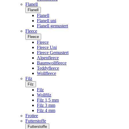
Flanell
Flanell
Flanell
Flanell uni
Flanell gemustert
Fleece
Fleece
Fleece
Fleece Uni
Fleece Gemustert
Alpenfleece
Baumwollfleece
Teddyfleece
Wollfleece
Filz
Filz
Filz
Wollfilz
Filz 1,5 mm
Filz 3 mm
Filz 4 mm
Frottee
Futterstoffe
Futterstoffe