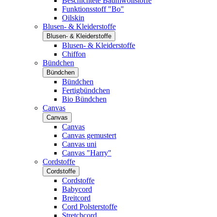
Beschichtete Baumwollstoffe
Funktionsstoff "Bo"
Oilskin
Blusen- & Kleiderstoffe
Blusen- & Kleiderstoffe
Blusen- & Kleiderstoffe
Chiffon
Bündchen
Bündchen
Bündchen
Fertigbündchen
Bio Bündchen
Canvas
Canvas
Canvas
Canvas gemustert
Canvas uni
Canvas "Harry"
Cordstoffe
Cordstoffe
Cordstoffe
Babycord
Breitcord
Cord Polsterstoffe
Stretchcord