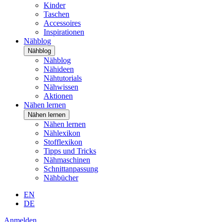
Kinder
Taschen
Accessoires
Inspirationen
Nähblog
Nähblog
Nähblog
Nähideen
Nähtutorials
Nähwissen
Aktionen
Nähen lernen
Nähen lernen
Nähen lernen
Nählexikon
Stofflexikon
Tipps und Tricks
Nähmaschinen
Schnittanpassung
Nähbücher
EN
DE
Anmelden