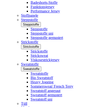
Badeshorts-Stoffe
Funktionsjersey
Performance Jersey
Stoffpanele
Steppstoffe
Steppstoffe
Steppstoffe
Steppstoffe uni
Steppstoffe gemustert
Strickstoffe
Strickstoffe
Strickstoffe
Stricksweat
Viskosestrickjersey
Sweatstoffe
Sweatstoffe
Sweatstoffe
Bio Sweatstoff
Heavy Jogging
Sommersweat/ French Terry
Sweatstoff angeraut
Sweatstoff gemustert
Sweatstoff uni
Tüll