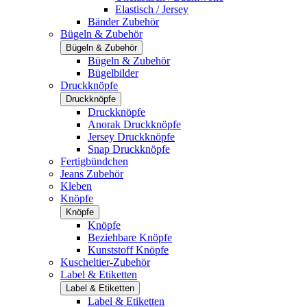
Elastisch / Jersey
Bänder Zubehör
Bügeln & Zubehör
Bügeln & Zubehör
Bügeln & Zubehör
Bügelbilder
Druckknöpfe
Druckknöpfe
Druckknöpfe
Anorak Druckknöpfe
Jersey Druckknöpfe
Snap Druckknöpfe
Fertigbündchen
Jeans Zubehör
Kleben
Knöpfe
Knöpfe
Knöpfe
Beziehbare Knöpfe
Kunststoff Knöpfe
Kuscheltier-Zubehör
Label & Etiketten
Label & Etiketten
Label & Etiketten