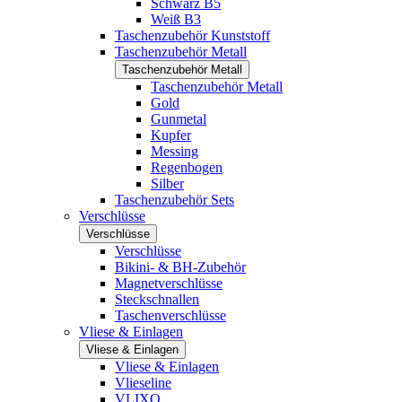
Schwarz B5
Weiß B3
Taschenzubehör Kunststoff
Taschenzubehör Metall
Taschenzubehör Metall
Taschenzubehör Metall
Gold
Gunmetal
Kupfer
Messing
Regenbogen
Silber
Taschenzubehör Sets
Verschlüsse
Verschlüsse
Verschlüsse
Bikini- & BH-Zubehör
Magnetverschlüsse
Steckschnallen
Taschenverschlüsse
Vliese & Einlagen
Vliese & Einlagen
Vliese & Einlagen
Vlieseline
VLIXO