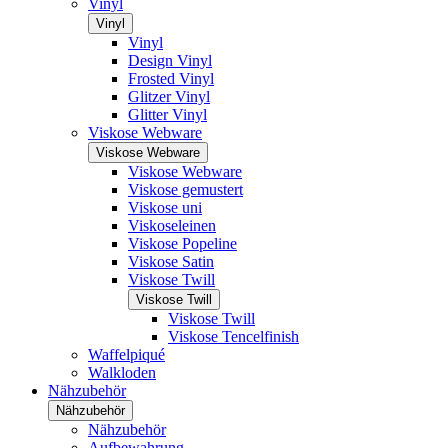
Vinyl
Vinyl
Vinyl
Design Vinyl
Frosted Vinyl
Glitzer Vinyl
Glitter Vinyl
Viskose Webware
Viskose Webware
Viskose Webware
Viskose gemustert
Viskose uni
Viskoseleinen
Viskose Popeline
Viskose Satin
Viskose Twill
Viskose Twill
Viskose Twill
Viskose Tencelfinish
Waffelpiqué
Walkloden
Nähzubehör
Nähzubehör
Nähzubehör
Aufbewahrung