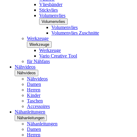
Vliesbänder
Stickvlies
Volumenvlies
Volumenvlies
Volumenvlies
Volumenvlies Zuschnitte
Werkzeuge
Werkzeuge
Werkzeuge
Vario Creative Tool
für Nähfans
Nähvideos
Nähvideos
Nähvideos
Damen
Herren
Kinder
Taschen
Accessoires
Nähanleitungen
Nähanleitungen
Nähanleitungen
Damen
Herren