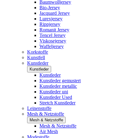
Baumwolljersey
Bio-Jersey
Jacquard Jersey
Lurexjersey
Rippjersey
Romanit Jersey
Tencel Jersey
Viskosejersey
Waffeljersey
Korkstoffe
Kunstfell
Kunstleder
Kunstleder
Kunstleder
Kunstleder gemustert
Kunstleder metallic
Kunstleder uni
Kunstleder Used
Stretch Kunstleder
Leinenstoffe
Mesh & Netzstoffe
Mesh & Netzstoffe
Mesh & Netzstoffe
Air Mesh
Modestoffe