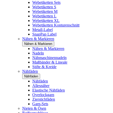
Webetiketten Sets
Webetiketten S
Webetiketten M
Webetiketten L
Webetiketten XL
Webetiketten Konturenschnitt
Metall-Label
SnapPap Label
Nähen & Markieren
Nähen & Markieren
Nähen & Markieren
Nadeln
Nähmaschinennadeln
Maßbänder & Lineale
Stifte & Kreide
Nähfäden
Nähfäden
Nähfäden
Allesnäher
Elastische Nähfäden
Overlockgarn
Zierstichfäden
Garn-Sets
Nieten & Ösen
Reißverschlüsse