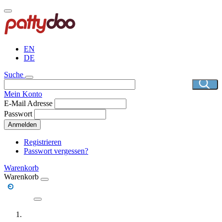
Direkt
zum
Inhalt
EN
DE
Suche
Mein Konto
E-Mail Adresse
Passwort
Anmelden
Registrieren
Passwort vergessen?
Warenkorb
Warenkorb