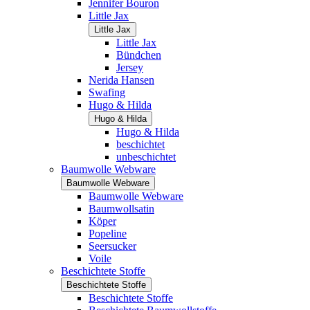
Jennifer Bouron
Little Jax
Little Jax
Little Jax
Bündchen
Jersey
Nerida Hansen
Swafing
Hugo & Hilda
Hugo & Hilda
Hugo & Hilda
beschichtet
unbeschichtet
Baumwolle Webware
Baumwolle Webware
Baumwolle Webware
Baumwollsatin
Köper
Popeline
Seersucker
Voile
Beschichtete Stoffe
Beschichtete Stoffe
Beschichtete Stoffe