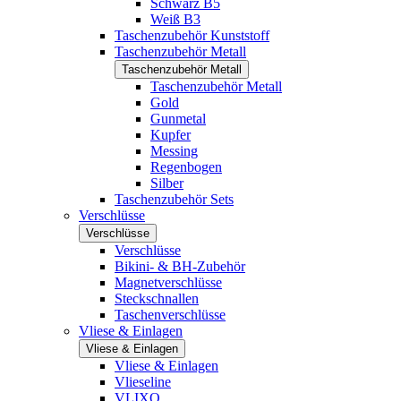
Schwarz B5
Weiß B3
Taschenzubehör Kunststoff
Taschenzubehör Metall
Taschenzubehör Metall
Taschenzubehör Metall
Gold
Gunmetal
Kupfer
Messing
Regenbogen
Silber
Taschenzubehör Sets
Verschlüsse
Verschlüsse
Verschlüsse
Bikini- & BH-Zubehör
Magnetverschlüsse
Steckschnallen
Taschenverschlüsse
Vliese & Einlagen
Vliese & Einlagen
Vliese & Einlagen
Vlieseline
VLIXO