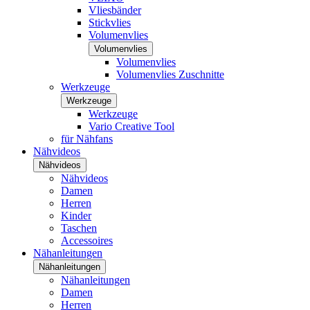
Vliesbänder
Stickvlies
Volumenvlies
Volumenvlies
Volumenvlies
Volumenvlies Zuschnitte
Werkzeuge
Werkzeuge
Werkzeuge
Vario Creative Tool
für Nähfans
Nähvideos
Nähvideos
Nähvideos
Damen
Herren
Kinder
Taschen
Accessoires
Nähanleitungen
Nähanleitungen
Nähanleitungen
Damen
Herren