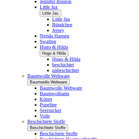
Jennifer Bouron
Little Jax
Little Jax
Little Jax
Bündchen
Jersey
Nerida Hansen
Swafing
Hugo & Hilda
Hugo & Hilda
Hugo & Hilda
beschichtet
unbeschichtet
Baumwolle Webware
Baumwolle Webware
Baumwolle Webware
Baumwollsatin
Köper
Popeline
Seersucker
Voile
Beschichtete Stoffe
Beschichtete Stoffe
Beschichtete Stoffe