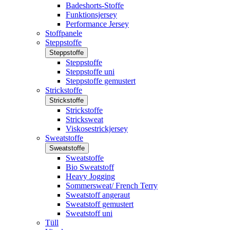
Badeshorts-Stoffe
Funktionsjersey
Performance Jersey
Stoffpanele
Steppstoffe
Steppstoffe
Steppstoffe
Steppstoffe uni
Steppstoffe gemustert
Strickstoffe
Strickstoffe
Strickstoffe
Stricksweat
Viskosestrickjersey
Sweatstoffe
Sweatstoffe
Sweatstoffe
Bio Sweatstoff
Heavy Jogging
Sommersweat/ French Terry
Sweatstoff angeraut
Sweatstoff gemustert
Sweatstoff uni
Tüll