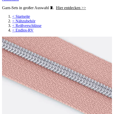
Garn-Sets in großer Auswahl 🧵
Hier entdecken >>
<
Startseite
<
Nähzubehör
<
Reißverschlüsse
<
Endlos-RV