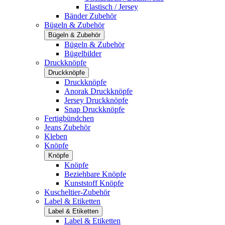
Elastisch / Jersey
Bänder Zubehör
Bügeln & Zubehör
Bügeln & Zubehör
Bügeln & Zubehör
Bügelbilder
Druckknöpfe
Druckknöpfe
Druckknöpfe
Anorak Druckknöpfe
Jersey Druckknöpfe
Snap Druckknöpfe
Fertigbündchen
Jeans Zubehör
Kleben
Knöpfe
Knöpfe
Knöpfe
Beziehbare Knöpfe
Kunststoff Knöpfe
Kuscheltier-Zubehör
Label & Etiketten
Label & Etiketten
Label & Etiketten