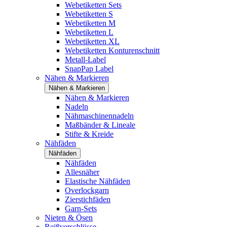
Webetiketten Sets
Webetiketten S
Webetiketten M
Webetiketten L
Webetiketten XL
Webetiketten Konturenschnitt
Metall-Label
SnapPap Label
Nähen & Markieren
Nähen & Markieren
Nähen & Markieren
Nadeln
Nähmaschinennadeln
Maßbänder & Lineale
Stifte & Kreide
Nähfäden
Nähfäden
Nähfäden
Allesnäher
Elastische Nähfäden
Overlockgarn
Zierstichfäden
Garn-Sets
Nieten & Ösen
Reißverschlüsse