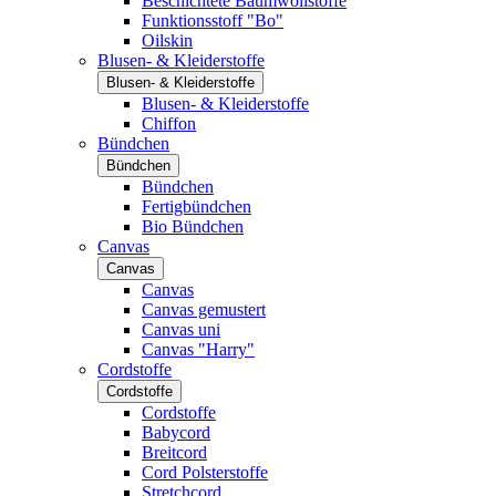
Beschichtete Baumwollstoffe
Funktionsstoff "Bo"
Oilskin
Blusen- & Kleiderstoffe
Blusen- & Kleiderstoffe
Blusen- & Kleiderstoffe
Chiffon
Bündchen
Bündchen
Bündchen
Fertigbündchen
Bio Bündchen
Canvas
Canvas
Canvas
Canvas gemustert
Canvas uni
Canvas "Harry"
Cordstoffe
Cordstoffe
Cordstoffe
Babycord
Breitcord
Cord Polsterstoffe
Stretchcord