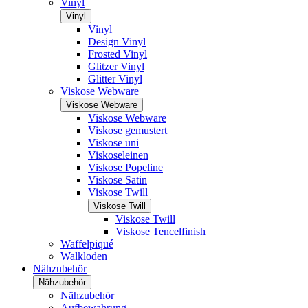
Vinyl
Vinyl
Vinyl
Design Vinyl
Frosted Vinyl
Glitzer Vinyl
Glitter Vinyl
Viskose Webware
Viskose Webware
Viskose Webware
Viskose gemustert
Viskose uni
Viskoseleinen
Viskose Popeline
Viskose Satin
Viskose Twill
Viskose Twill
Viskose Twill
Viskose Tencelfinish
Waffelpiqué
Walkloden
Nähzubehör
Nähzubehör
Nähzubehör
Aufbewahrung