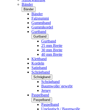
Bänder
Bänder
Bänder
Falzgummi
Gummiband
Gummikordel
Gurtband
Gurtband
Gurtband
25 mm Breite
30 mm Breite
40 mm Breite
Klettband
Kordeln
Satinband
Schrägband
Schrägband
Schrägband
Baumwolle/ gewebt
Jersey
Paspelband
Paspelband
Paspelband
Unelastisch / Baumwolle