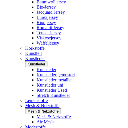
Baumwolljersey
Bio-Jersey
Jacquard Jersey
Lurexjersey
Rippjersey
Romanit Jersey
Tencel Jersey
Viskosejersey
Waffeljersey
Korkstoffe
Kunstfell
Kunstleder
Kunstleder
Kunstleder
Kunstleder gemustert
Kunstleder metallic
Kunstleder uni
Kunstleder Used
Stretch Kunstleder
Leinenstoffe
Mesh & Netzstoffe
Mesh & Netzstoffe
Mesh & Netzstoffe
Air Mesh
Modestoffe