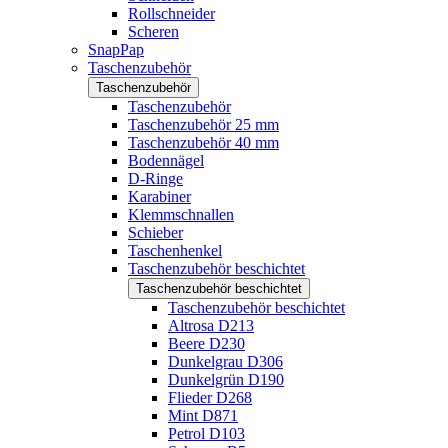
Rollschneider
Scheren
SnapPap
Taschenzubehör
Taschenzubehör
Taschenzubehör
Taschenzubehör 25 mm
Taschenzubehör 40 mm
Bodennägel
D-Ringe
Karabiner
Klemmschnallen
Schieber
Taschenhenkel
Taschenzubehör beschichtet
Taschenzubehör beschichtet
Taschenzubehör beschichtet
Altrosa D213
Beere D230
Dunkelgrau D306
Dunkelgrün D190
Flieder D268
Mint D871
Petrol D103