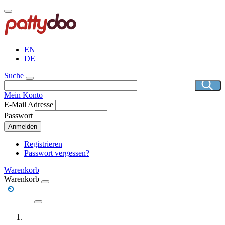
Direkt
zum
Inhalt
EN
DE
Suche
Mein Konto
E-Mail Adresse
Passwort
Anmelden
Registrieren
Passwort vergessen?
Warenkorb
Warenkorb