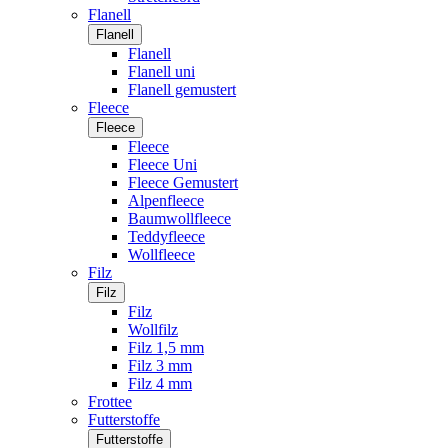
Flanell
Flanell
Flanell
Flanell uni
Flanell gemustert
Fleece
Fleece
Fleece
Fleece Uni
Fleece Gemustert
Alpenfleece
Baumwollfleece
Teddyfleece
Wollfleece
Filz
Filz
Filz
Wollfilz
Filz 1,5 mm
Filz 3 mm
Filz 4 mm
Frottee
Futterstoffe
Futterstoffe