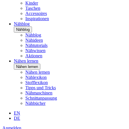
Kinder
Taschen
Accessoires
Inspirationen
Nähblog
Nähblog
Nähblog
Nähideen
Nähtutorials
Nähwissen
Aktionen
Nähen lernen
Nähen lernen
Nähen lernen
Nählexikon
Stofflexikon
Tipps und Tricks
Nähmaschinen
Schnittanpassung
Nähbücher
EN
DE
Anmelden