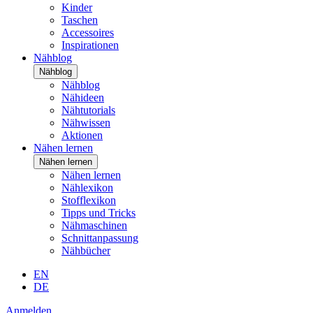
Kinder
Taschen
Accessoires
Inspirationen
Nähblog
Nähblog
Nähblog
Nähideen
Nähtutorials
Nähwissen
Aktionen
Nähen lernen
Nähen lernen
Nähen lernen
Nählexikon
Stofflexikon
Tipps und Tricks
Nähmaschinen
Schnittanpassung
Nähbücher
EN
DE
Anmelden