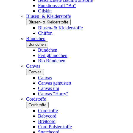
Beschichtete Baumwollstoffe
Funktionsstoff "Bo"
Oilskin
Blusen- & Kleiderstoffe
Blusen- & Kleiderstoffe
Blusen- & Kleiderstoffe
Chiffon
Bündchen
Bündchen
Bündchen
Fertigbündchen
Bio Bündchen
Canvas
Canvas
Canvas
Canvas gemustert
Canvas uni
Canvas "Harry"
Cordstoffe
Cordstoffe
Cordstoffe
Babycord
Breitcord
Cord Polsterstoffe
Stretchcord