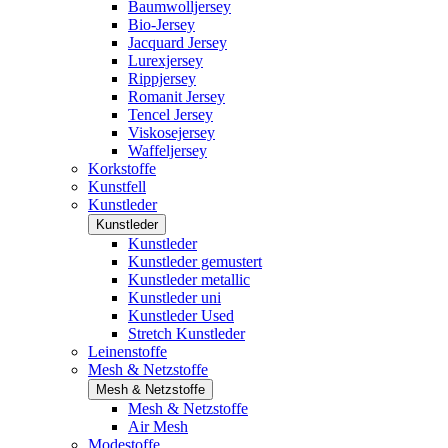
Baumwolljersey
Bio-Jersey
Jacquard Jersey
Lurexjersey
Rippjersey
Romanit Jersey
Tencel Jersey
Viskosejersey
Waffeljersey
Korkstoffe
Kunstfell
Kunstleder
Kunstleder
Kunstleder
Kunstleder gemustert
Kunstleder metallic
Kunstleder uni
Kunstleder Used
Stretch Kunstleder
Leinenstoffe
Mesh & Netzstoffe
Mesh & Netzstoffe
Mesh & Netzstoffe
Air Mesh
Modestoffe