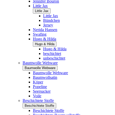
Jennifer Bouron
Little Jax
Little Jax
Little Jax
Bündchen
Jersey
Nerida Hansen
Swafing
Hugo & Hilda
Hugo & Hilda
Hugo & Hilda
beschichtet
unbeschichtet
Baumwolle Webware
Baumwolle Webware
Baumwolle Webware
Baumwollsatin
Köper
Popeline
Seersucker
Voile
Beschichtete Stoffe
Beschichtete Stoffe
Beschichtete Stoffe