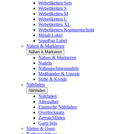
Webetiketten Sets
Webetiketten S
Webetiketten M
Webetiketten L
Webetiketten XL
Webetiketten Konturenschnitt
Metall-Label
SnapPap Label
Nähen & Markieren
Nähen & Markieren
Nähen & Markieren
Nadeln
Nähmaschinennadeln
Maßbänder & Lineale
Stifte & Kreide
Nähfäden
Nähfäden
Nähfäden
Allesnäher
Elastische Nähfäden
Overlockgarn
Zierstichfäden
Garn-Sets
Nieten & Ösen
Reißverschlüsse