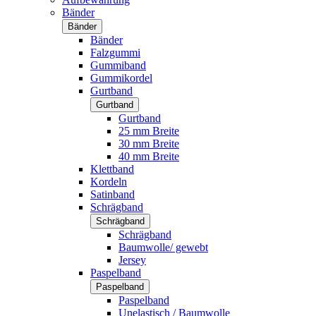
Bänder
Bänder
Bänder
Falzgummi
Gummiband
Gummikordel
Gurtband
Gurtband
Gurtband
25 mm Breite
30 mm Breite
40 mm Breite
Klettband
Kordeln
Satinband
Schrägband
Schrägband
Schrägband
Baumwolle/ gewebt
Jersey
Paspelband
Paspelband
Paspelband
Unelastisch / Baumwolle