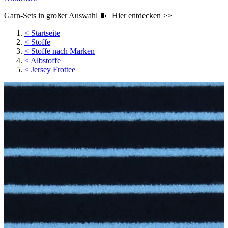
Garn-Sets in großer Auswahl 🧵
Hier entdecken >>
<
Startseite
<
Stoffe
<
Stoffe nach Marken
<
Albstoffe
<
Jersey Frottee