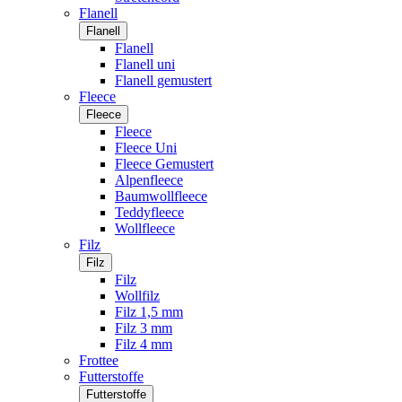
Flanell
Flanell
Flanell
Flanell uni
Flanell gemustert
Fleece
Fleece
Fleece
Fleece Uni
Fleece Gemustert
Alpenfleece
Baumwollfleece
Teddyfleece
Wollfleece
Filz
Filz
Filz
Wollfilz
Filz 1,5 mm
Filz 3 mm
Filz 4 mm
Frottee
Futterstoffe
Futterstoffe