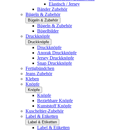
Elastisch / Jersey
Bänder Zubehör
Bügeln & Zubehör
Bügeln & Zubehör
Bügeln & Zubehör
Bügelbilder
Druckknöpfe
Druckknöpfe
Druckknöpfe
Anorak Druckknöpfe
Jersey Druckknöpfe
Snap Druckknöpfe
Fertigbündchen
Jeans Zubehör
Kleben
Knöpfe
Knöpfe
Knöpfe
Beziehbare Knöpfe
Kunststoff Knöpfe
Kuscheltier-Zubehör
Label & Etiketten
Label & Etiketten
Label & Etiketten