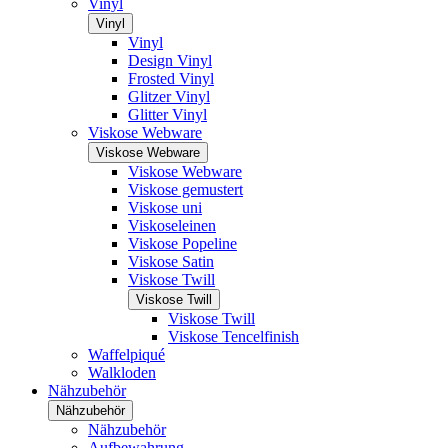
Vinyl
Vinyl
Vinyl
Design Vinyl
Frosted Vinyl
Glitzer Vinyl
Glitter Vinyl
Viskose Webware
Viskose Webware
Viskose Webware
Viskose gemustert
Viskose uni
Viskoseleinen
Viskose Popeline
Viskose Satin
Viskose Twill
Viskose Twill
Viskose Twill
Viskose Tencelfinish
Waffelpiqué
Walkloden
Nähzubehör
Nähzubehör
Nähzubehör
Aufbewahrung