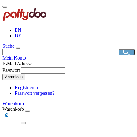
Direkt
zum
Inhalt
EN
DE
Suche
Mein Konto
E-Mail Adresse
Passwort
Anmelden
Registrieren
Passwort vergessen?
Warenkorb
Warenkorb