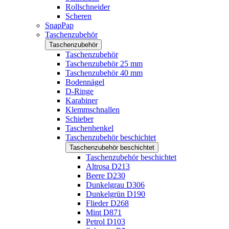
Rollschneider
Scheren
SnapPap
Taschenzubehör
Taschenzubehör
Taschenzubehör
Taschenzubehör 25 mm
Taschenzubehör 40 mm
Bodennägel
D-Ringe
Karabiner
Klemmschnallen
Schieber
Taschenhenkel
Taschenzubehör beschichtet
Taschenzubehör beschichtet
Taschenzubehör beschichtet
Altrosa D213
Beere D230
Dunkelgrau D306
Dunkelgrün D190
Flieder D268
Mint D871
Petrol D103