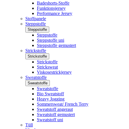
Badeshorts-Stoffe
Funktionsjersey
Performance Jersey
Stoffpanele
Steppstoffe
Steppstoffe
Steppstoffe
Steppstoffe uni
Steppstoffe gemustert
Strickstoffe
Strickstoffe
Strickstoffe
Stricksweat
Viskosestrickjersey
Sweatstoffe
Sweatstoffe
Sweatstoffe
Bio Sweatstoff
Heavy Jogging
Sommersweat/ French Terry
Sweatstoff angeraut
Sweatstoff gemustert
Sweatstoff uni
Tüll