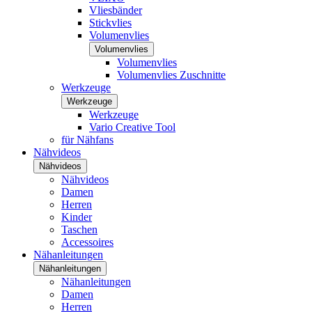
Vliesbänder
Stickvlies
Volumenvlies
Volumenvlies
Volumenvlies
Volumenvlies Zuschnitte
Werkzeuge
Werkzeuge
Werkzeuge
Vario Creative Tool
für Nähfans
Nähvideos
Nähvideos
Nähvideos
Damen
Herren
Kinder
Taschen
Accessoires
Nähanleitungen
Nähanleitungen
Nähanleitungen
Damen
Herren