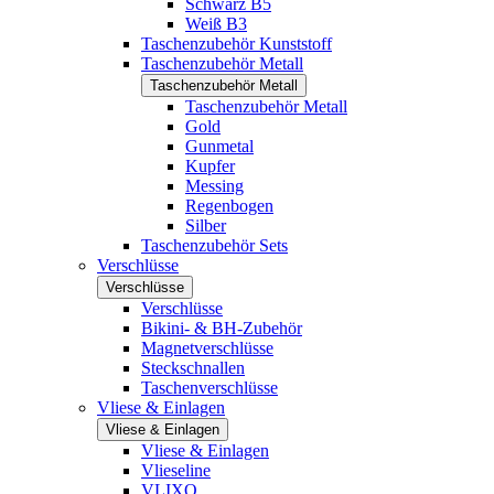
Schwarz B5
Weiß B3
Taschenzubehör Kunststoff
Taschenzubehör Metall
Taschenzubehör Metall
Taschenzubehör Metall
Gold
Gunmetal
Kupfer
Messing
Regenbogen
Silber
Taschenzubehör Sets
Verschlüsse
Verschlüsse
Verschlüsse
Bikini- & BH-Zubehör
Magnetverschlüsse
Steckschnallen
Taschenverschlüsse
Vliese & Einlagen
Vliese & Einlagen
Vliese & Einlagen
Vlieseline
VLIXO