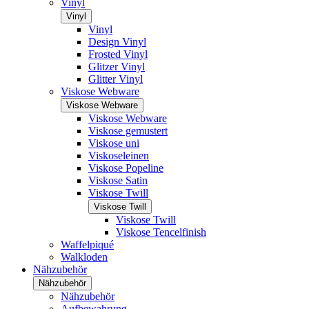
Vinyl
Vinyl
Vinyl
Design Vinyl
Frosted Vinyl
Glitzer Vinyl
Glitter Vinyl
Viskose Webware
Viskose Webware
Viskose Webware
Viskose gemustert
Viskose uni
Viskoseleinen
Viskose Popeline
Viskose Satin
Viskose Twill
Viskose Twill
Viskose Twill
Viskose Tencelfinish
Waffelpiqué
Walkloden
Nähzubehör
Nähzubehör
Nähzubehör
Aufbewahrung