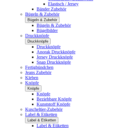
Elastisch / Jersey
Bänder Zubehör
Bügeln & Zubehör
Bügeln & Zubehör
Bügeln & Zubehör
Bügelbilder
Druckknöpfe
Druckknöpfe
Druckknöpfe
Anorak Druckknöpfe
Jersey Druckknöpfe
Snap Druckknöpfe
Fertigbündchen
Jeans Zubehör
Kleben
Knöpfe
Knöpfe
Knöpfe
Beziehbare Knöpfe
Kunststoff Knöpfe
Kuscheltier-Zubehör
Label & Etiketten
Label & Etiketten
Label & Etiketten