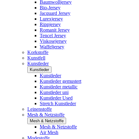
Baumwolljersey
Bio-Jersey
Jacquard Jersey
Lurexjersey
Rippjersey
Romanit Jersey
Tencel Jersey
Viskosejersey
Waffeljersey
Korkstoffe
Kunstfell
Kunstleder
Kunstleder
Kunstleder
Kunstleder gemustert
Kunstleder metallic
Kunstleder uni
Kunstleder Used
Stretch Kunstleder
Leinenstoffe
Mesh & Netzstoffe
Mesh & Netzstoffe
Mesh & Netzstoffe
Air Mesh
Modestoffe