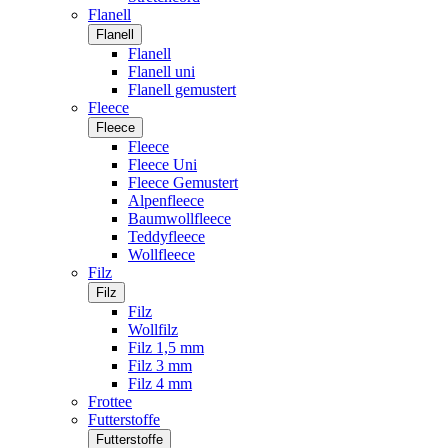
Flanell
Flanell
Flanell
Flanell uni
Flanell gemustert
Fleece
Fleece
Fleece
Fleece Uni
Fleece Gemustert
Alpenfleece
Baumwollfleece
Teddyfleece
Wollfleece
Filz
Filz
Filz
Wollfilz
Filz 1,5 mm
Filz 3 mm
Filz 4 mm
Frottee
Futterstoffe
Futterstoffe