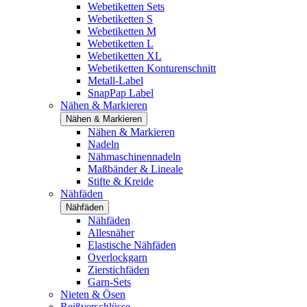
Webetiketten Sets
Webetiketten S
Webetiketten M
Webetiketten L
Webetiketten XL
Webetiketten Konturenschnitt
Metall-Label
SnapPap Label
Nähen & Markieren
Nähen & Markieren
Nähen & Markieren
Nadeln
Nähmaschinennadeln
Maßbänder & Lineale
Stifte & Kreide
Nähfäden
Nähfäden
Nähfäden
Allesnäher
Elastische Nähfäden
Overlockgarn
Zierstichfäden
Garn-Sets
Nieten & Ösen
Reißverschlüsse