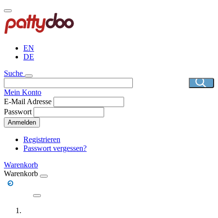
Direkt
zum
Inhalt
EN
DE
Suche
Mein Konto
E-Mail Adresse
Passwort
Anmelden
Registrieren
Passwort vergessen?
Warenkorb
Warenkorb