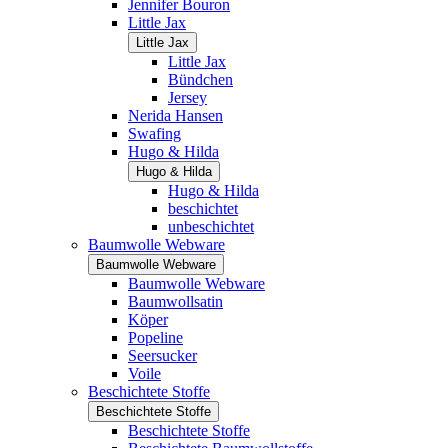
Jennifer Bouron
Little Jax
Little Jax
Little Jax
Bündchen
Jersey
Nerida Hansen
Swafing
Hugo & Hilda
Hugo & Hilda
Hugo & Hilda
beschichtet
unbeschichtet
Baumwolle Webware
Baumwolle Webware
Baumwolle Webware
Baumwollsatin
Köper
Popeline
Seersucker
Voile
Beschichtete Stoffe
Beschichtete Stoffe
Beschichtete Stoffe