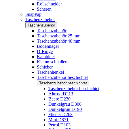
Rollschneider
Scheren
SnapPap
Taschenzubehör
Taschenzubehör
Taschenzubehör
Taschenzubehör 25 mm
Taschenzubehör 40 mm
Bodennägel
D-Ringe
Karabiner
Klemmschnallen
Schieber
Taschenhenkel
Taschenzubehör beschichtet
Taschenzubehör beschichtet
Taschenzubehör beschichtet
Altrosa D213
Beere D230
Dunkelgrau D306
Dunkelgrün D190
Flieder D268
Mint D871
Petrol D103