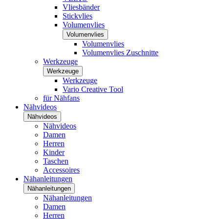
Vliesbänder
Stickvlies
Volumenvlies
Volumenvlies
Volumenvlies
Volumenvlies Zuschnitte
Werkzeuge
Werkzeuge
Werkzeuge
Vario Creative Tool
für Nähfans
Nähvideos
Nähvideos
Nähvideos
Damen
Herren
Kinder
Taschen
Accessoires
Nähanleitungen
Nähanleitungen
Nähanleitungen
Damen
Herren