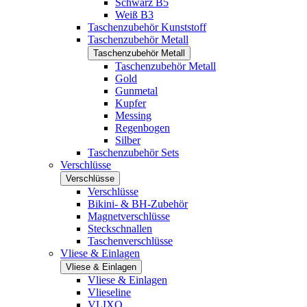
Schwarz B5
Weiß B3
Taschenzubehör Kunststoff
Taschenzubehör Metall
Taschenzubehör Metall
Taschenzubehör Metall
Gold
Gunmetal
Kupfer
Messing
Regenbogen
Silber
Taschenzubehör Sets
Verschlüsse
Verschlüsse
Verschlüsse
Bikini- & BH-Zubehör
Magnetverschlüsse
Steckschnallen
Taschenverschlüsse
Vliese & Einlagen
Vliese & Einlagen
Vliese & Einlagen
Vlieseline
VLIXO