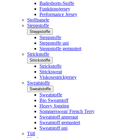
Badeshorts-Stoffe
Funktionsjersey
Performance Jersey
Stoffpanele
Steppstoffe
Steppstoffe
Steppstoffe
Steppstoffe uni
Steppstoffe gemustert
Strickstoffe
Strickstoffe
Strickstoffe
Stricksweat
Viskosestrickjersey
Sweatstoffe
Sweatstoffe
Sweatstoffe
Bio Sweatstoff
Heavy Jogging
Sommersweat/ French Terry
Sweatstoff angeraut
Sweatstoff gemustert
Sweatstoff uni
Tüll