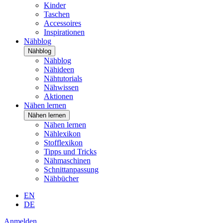
Kinder
Taschen
Accessoires
Inspirationen
Nähblog
Nähblog
Nähblog
Nähideen
Nähtutorials
Nähwissen
Aktionen
Nähen lernen
Nähen lernen
Nähen lernen
Nählexikon
Stofflexikon
Tipps und Tricks
Nähmaschinen
Schnittanpassung
Nähbücher
EN
DE
Anmelden