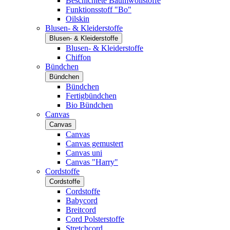
Beschichtete Baumwollstoffe
Funktionsstoff "Bo"
Oilskin
Blusen- & Kleiderstoffe
Blusen- & Kleiderstoffe
Blusen- & Kleiderstoffe
Chiffon
Bündchen
Bündchen
Bündchen
Fertigbündchen
Bio Bündchen
Canvas
Canvas
Canvas
Canvas gemustert
Canvas uni
Canvas "Harry"
Cordstoffe
Cordstoffe
Cordstoffe
Babycord
Breitcord
Cord Polsterstoffe
Stretchcord