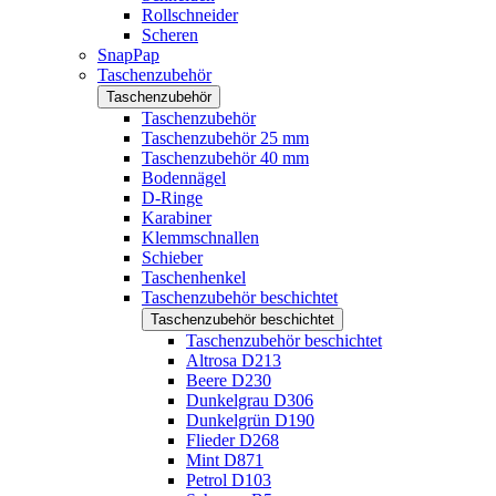
Rollschneider
Scheren
SnapPap
Taschenzubehör
Taschenzubehör
Taschenzubehör
Taschenzubehör 25 mm
Taschenzubehör 40 mm
Bodennägel
D-Ringe
Karabiner
Klemmschnallen
Schieber
Taschenhenkel
Taschenzubehör beschichtet
Taschenzubehör beschichtet
Taschenzubehör beschichtet
Altrosa D213
Beere D230
Dunkelgrau D306
Dunkelgrün D190
Flieder D268
Mint D871
Petrol D103