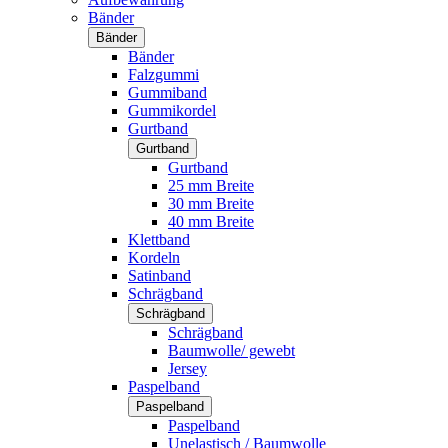
Bänder
Bänder
Bänder
Falzgummi
Gummiband
Gummikordel
Gurtband
Gurtband
Gurtband
25 mm Breite
30 mm Breite
40 mm Breite
Klettband
Kordeln
Satinband
Schrägband
Schrägband
Schrägband
Baumwolle/ gewebt
Jersey
Paspelband
Paspelband
Paspelband
Unelastisch / Baumwolle