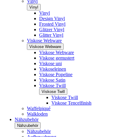
Vinyl
Vinyl
Vinyl
Design Vinyl
Frosted Vinyl
Glitzer Vinyl
Glitter Vinyl
Viskose Webware
Viskose Webware
Viskose Webware
Viskose gemustert
Viskose uni
Viskoseleinen
Viskose Popeline
Viskose Satin
Viskose Twill
Viskose Twill
Viskose Twill
Viskose Tencelfinish
Waffelpiqué
Walkloden
Nähzubehör
Nähzubehör
Nähzubehör
Aufbewahrung