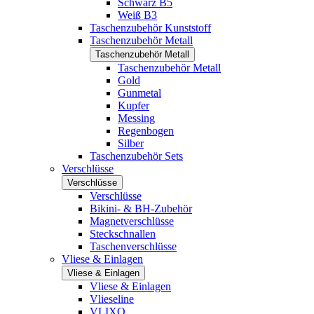
Schwarz B5
Weiß B3
Taschenzubehör Kunststoff
Taschenzubehör Metall
Taschenzubehör Metall
Taschenzubehör Metall
Gold
Gunmetal
Kupfer
Messing
Regenbogen
Silber
Taschenzubehör Sets
Verschlüsse
Verschlüsse
Verschlüsse
Bikini- & BH-Zubehör
Magnetverschlüsse
Steckschnallen
Taschenverschlüsse
Vliese & Einlagen
Vliese & Einlagen
Vliese & Einlagen
Vlieseline
VLIXO