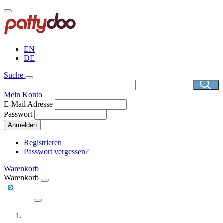
Direkt
zum
Inhalt
EN
DE
Suche
Mein Konto
E-Mail Adresse
Passwort
Anmelden
Registrieren
Passwort vergessen?
Warenkorb
Warenkorb