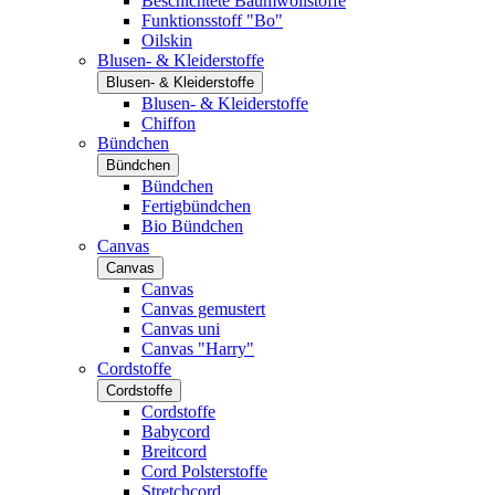
Beschichtete Baumwollstoffe
Funktionsstoff "Bo"
Oilskin
Blusen- & Kleiderstoffe
Blusen- & Kleiderstoffe
Blusen- & Kleiderstoffe
Chiffon
Bündchen
Bündchen
Bündchen
Fertigbündchen
Bio Bündchen
Canvas
Canvas
Canvas
Canvas gemustert
Canvas uni
Canvas "Harry"
Cordstoffe
Cordstoffe
Cordstoffe
Babycord
Breitcord
Cord Polsterstoffe
Stretchcord