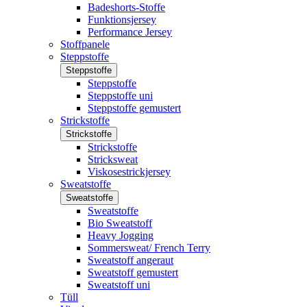
Badeshorts-Stoffe
Funktionsjersey
Performance Jersey
Stoffpanele
Steppstoffe
Steppstoffe
Steppstoffe
Steppstoffe uni
Steppstoffe gemustert
Strickstoffe
Strickstoffe
Strickstoffe
Stricksweat
Viskosestrickjersey
Sweatstoffe
Sweatstoffe
Sweatstoffe
Bio Sweatstoff
Heavy Jogging
Sommersweat/ French Terry
Sweatstoff angeraut
Sweatstoff gemustert
Sweatstoff uni
Tüll