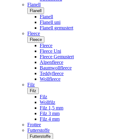
Flanell
Flanell
Flanell
Flanell uni
Flanell gemustert
Fleece
Fleece
Fleece
Fleece Uni
Fleece Gemustert
Alpenfleece
Baumwollfleece
Teddyfleece
Wollfleece
Filz
Filz
Filz
Wollfilz
Filz 1,5 mm
Filz 3 mm
Filz 4 mm
Frottee
Futterstoffe
Futterstoffe