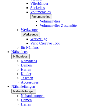
Vliesbänder
Stickvlies
Volumenvlies
Volumenvlies
Volumenvlies
Volumenvlies Zuschnitte
Werkzeuge
Werkzeuge
Werkzeuge
Vario Creative Tool
für Nähfans
Nähvideos
Nähvideos
Nähvideos
Damen
Herren
Kinder
Taschen
Accessoires
Nähanleitungen
Nähanleitungen
Nähanleitungen
Damen
Herren