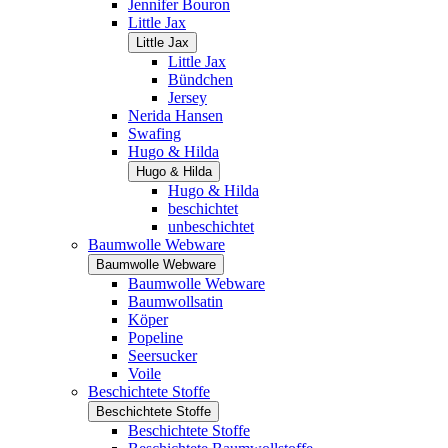
Jennifer Bouron
Little Jax
Little Jax
Little Jax
Bündchen
Jersey
Nerida Hansen
Swafing
Hugo & Hilda
Hugo & Hilda
Hugo & Hilda
beschichtet
unbeschichtet
Baumwolle Webware
Baumwolle Webware
Baumwolle Webware
Baumwollsatin
Köper
Popeline
Seersucker
Voile
Beschichtete Stoffe
Beschichtete Stoffe
Beschichtete Stoffe