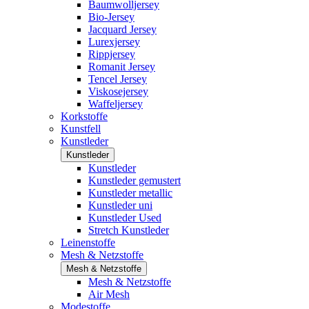
Baumwolljersey
Bio-Jersey
Jacquard Jersey
Lurexjersey
Rippjersey
Romanit Jersey
Tencel Jersey
Viskosejersey
Waffeljersey
Korkstoffe
Kunstfell
Kunstleder
Kunstleder
Kunstleder
Kunstleder gemustert
Kunstleder metallic
Kunstleder uni
Kunstleder Used
Stretch Kunstleder
Leinenstoffe
Mesh & Netzstoffe
Mesh & Netzstoffe
Mesh & Netzstoffe
Air Mesh
Modestoffe