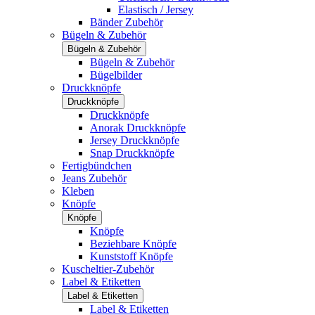
Elastisch / Jersey
Bänder Zubehör
Bügeln & Zubehör
Bügeln & Zubehör
Bügeln & Zubehör
Bügelbilder
Druckknöpfe
Druckknöpfe
Druckknöpfe
Anorak Druckknöpfe
Jersey Druckknöpfe
Snap Druckknöpfe
Fertigbündchen
Jeans Zubehör
Kleben
Knöpfe
Knöpfe
Knöpfe
Beziehbare Knöpfe
Kunststoff Knöpfe
Kuscheltier-Zubehör
Label & Etiketten
Label & Etiketten
Label & Etiketten