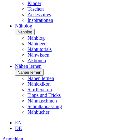
Kinder
Taschen
Accessoires
Inspirationen
Nähblog
Nähblog
Nähblog
Nähideen
Nähtutorials
Nähwissen
Aktionen
Nähen lernen
Nähen lernen
Nähen lernen
Nählexikon
Stofflexikon
Tipps und Tricks
Nähmaschinen
Schnittanpassung
Nähbücher
EN
DE
Anmelden