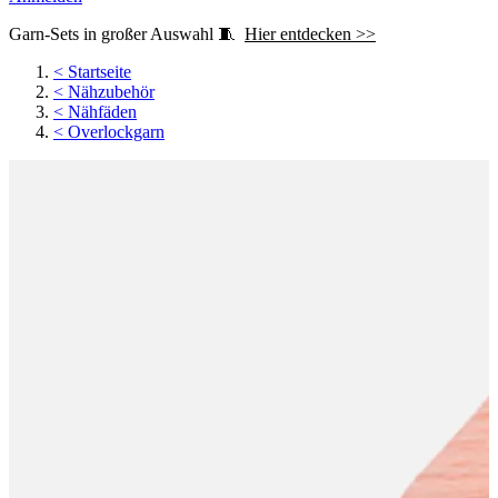
Garn-Sets in großer Auswahl 🧵
Hier entdecken >>
<
Startseite
<
Nähzubehör
<
Nähfäden
<
Overlockgarn