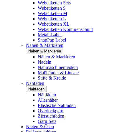
Webetiketten Sets
Webetiketten S
Webetiketten M
Webetiketten L
Webetiketten XL
Webetiketten Konturenschnitt
Metall-Label
SnapPap Label
Nähen & Markieren
Nähen & Markieren
Nähen & Markieren
Nadeln
Nähmaschinennadeln
Maßbänder & Lineale
Stifte & Kreide
Nähfäden
Nähfäden
Nähfäden
Allesnäher
Elastische Nähfäden
Overlockgarn
Zierstichfäden
Garn-Sets
Nieten & Ösen
Reißverschlüsse