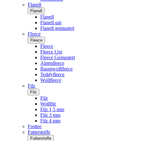
Flanell
Flanell
Flanell
Flanell uni
Flanell gemustert
Fleece
Fleece
Fleece
Fleece Uni
Fleece Gemustert
Alpenfleece
Baumwollfleece
Teddyfleece
Wollfleece
Filz
Filz
Filz
Wollfilz
Filz 1,5 mm
Filz 3 mm
Filz 4 mm
Frottee
Futterstoffe
Futterstoffe