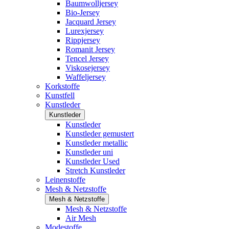
Baumwolljersey
Bio-Jersey
Jacquard Jersey
Lurexjersey
Rippjersey
Romanit Jersey
Tencel Jersey
Viskosejersey
Waffeljersey
Korkstoffe
Kunstfell
Kunstleder
Kunstleder
Kunstleder
Kunstleder gemustert
Kunstleder metallic
Kunstleder uni
Kunstleder Used
Stretch Kunstleder
Leinenstoffe
Mesh & Netzstoffe
Mesh & Netzstoffe
Mesh & Netzstoffe
Air Mesh
Modestoffe