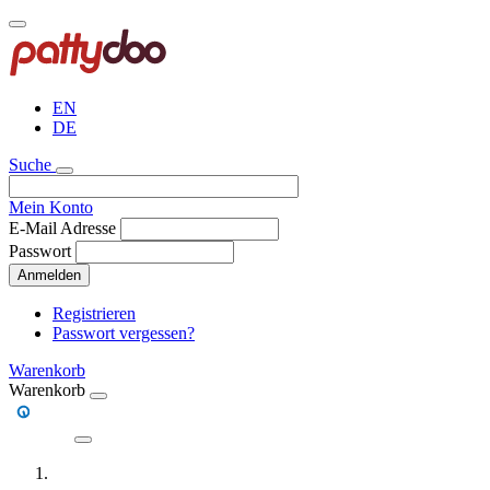
Direkt
zum
Inhalt
EN
DE
Suche
Mein Konto
E-Mail Adresse
Passwort
Anmelden
Registrieren
Passwort vergessen?
Warenkorb
Warenkorb