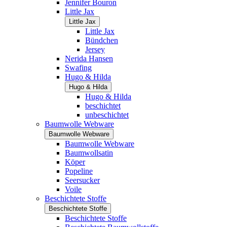
Jennifer Bouron
Little Jax
Little Jax
Little Jax
Bündchen
Jersey
Nerida Hansen
Swafing
Hugo & Hilda
Hugo & Hilda
Hugo & Hilda
beschichtet
unbeschichtet
Baumwolle Webware
Baumwolle Webware
Baumwolle Webware
Baumwollsatin
Köper
Popeline
Seersucker
Voile
Beschichtete Stoffe
Beschichtete Stoffe
Beschichtete Stoffe