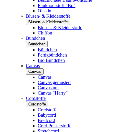
Beschichtete Baumwollstoffe
Funktionsstoff "Bo"
Oilskin
Blusen- & Kleiderstoffe
Blusen- & Kleiderstoffe
Blusen- & Kleiderstoffe
Chiffon
Bündchen
Bündchen
Bündchen
Fertigbündchen
Bio Bündchen
Canvas
Canvas
Canvas
Canvas gemustert
Canvas uni
Canvas "Harry"
Cordstoffe
Cordstoffe
Cordstoffe
Babycord
Breitcord
Cord Polsterstoffe
Stretchcord