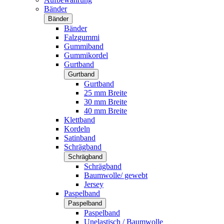
Bänder
Bänder
Bänder
Falzgummi
Gummiband
Gummikordel
Gurtband
Gurtband
Gurtband
25 mm Breite
30 mm Breite
40 mm Breite
Klettband
Kordeln
Satinband
Schrägband
Schrägband
Schrägband
Baumwolle/ gewebt
Jersey
Paspelband
Paspelband
Paspelband
Unelastisch / Baumwolle