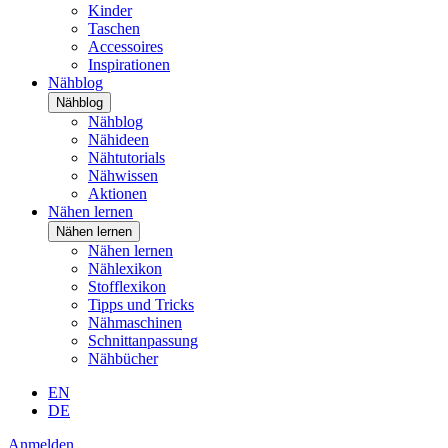
Kinder
Taschen
Accessoires
Inspirationen
Nähblog
Nähblog
Nähblog
Nähideen
Nähtutorials
Nähwissen
Aktionen
Nähen lernen
Nähen lernen
Nähen lernen
Nählexikon
Stofflexikon
Tipps und Tricks
Nähmaschinen
Schnittanpassung
Nähbücher
EN
DE
Anmelden