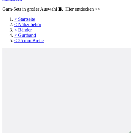
Garn-Sets in großer Auswahl 🧵
Hier entdecken >>
<
Startseite
<
Nähzubehör
<
Bänder
<
Gurtband
<
25 mm Breite