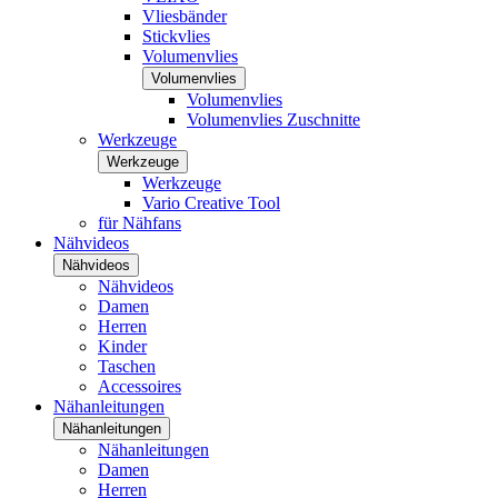
Vliesbänder
Stickvlies
Volumenvlies
Volumenvlies
Volumenvlies
Volumenvlies Zuschnitte
Werkzeuge
Werkzeuge
Werkzeuge
Vario Creative Tool
für Nähfans
Nähvideos
Nähvideos
Nähvideos
Damen
Herren
Kinder
Taschen
Accessoires
Nähanleitungen
Nähanleitungen
Nähanleitungen
Damen
Herren