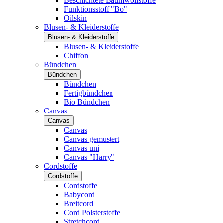
Beschichtete Baumwollstoffe
Funktionsstoff "Bo"
Oilskin
Blusen- & Kleiderstoffe
Blusen- & Kleiderstoffe
Blusen- & Kleiderstoffe
Chiffon
Bündchen
Bündchen
Bündchen
Fertigbündchen
Bio Bündchen
Canvas
Canvas
Canvas
Canvas gemustert
Canvas uni
Canvas "Harry"
Cordstoffe
Cordstoffe
Cordstoffe
Babycord
Breitcord
Cord Polsterstoffe
Stretchcord