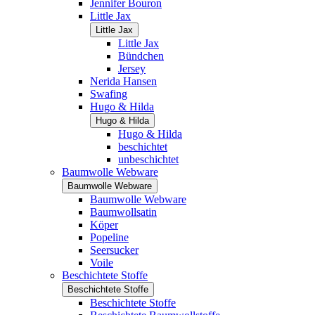
Jennifer Bouron
Little Jax
Little Jax
Little Jax
Bündchen
Jersey
Nerida Hansen
Swafing
Hugo & Hilda
Hugo & Hilda
Hugo & Hilda
beschichtet
unbeschichtet
Baumwolle Webware
Baumwolle Webware
Baumwolle Webware
Baumwollsatin
Köper
Popeline
Seersucker
Voile
Beschichtete Stoffe
Beschichtete Stoffe
Beschichtete Stoffe