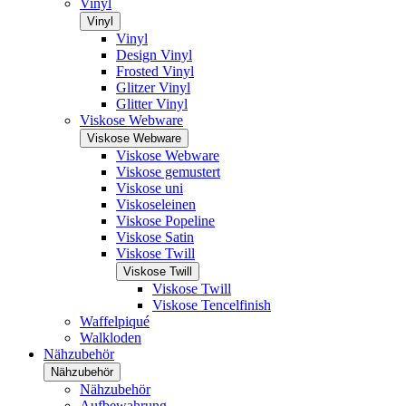
Vinyl
Vinyl
Vinyl
Design Vinyl
Frosted Vinyl
Glitzer Vinyl
Glitter Vinyl
Viskose Webware
Viskose Webware
Viskose Webware
Viskose gemustert
Viskose uni
Viskoseleinen
Viskose Popeline
Viskose Satin
Viskose Twill
Viskose Twill
Viskose Twill
Viskose Tencelfinish
Waffelpiqué
Walkloden
Nähzubehör
Nähzubehör
Nähzubehör
Aufbewahrung