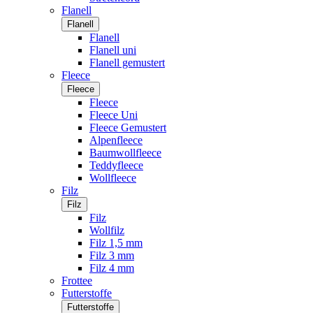
Flanell
Flanell
Flanell
Flanell uni
Flanell gemustert
Fleece
Fleece
Fleece
Fleece Uni
Fleece Gemustert
Alpenfleece
Baumwollfleece
Teddyfleece
Wollfleece
Filz
Filz
Filz
Wollfilz
Filz 1,5 mm
Filz 3 mm
Filz 4 mm
Frottee
Futterstoffe
Futterstoffe