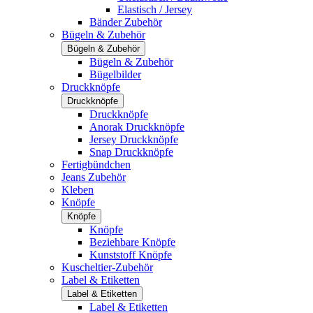
Elastisch / Jersey
Bänder Zubehör
Bügeln & Zubehör
Bügeln & Zubehör
Bügeln & Zubehör
Bügelbilder
Druckknöpfe
Druckknöpfe
Druckknöpfe
Anorak Druckknöpfe
Jersey Druckknöpfe
Snap Druckknöpfe
Fertigbündchen
Jeans Zubehör
Kleben
Knöpfe
Knöpfe
Knöpfe
Beziehbare Knöpfe
Kunststoff Knöpfe
Kuscheltier-Zubehör
Label & Etiketten
Label & Etiketten
Label & Etiketten