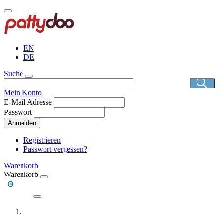
Direkt
zum
Inhalt
EN
DE
Suche
Mein Konto
E-Mail Adresse
Passwort
Anmelden
Registrieren
Passwort vergessen?
Warenkorb
Warenkorb