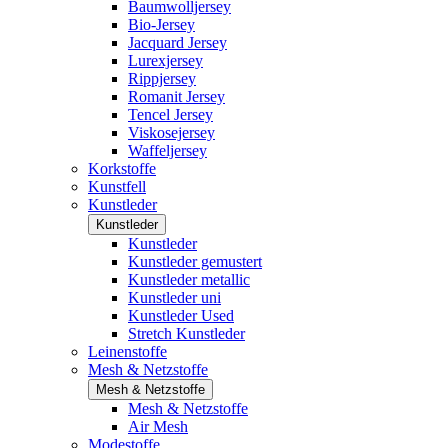
Baumwolljersey
Bio-Jersey
Jacquard Jersey
Lurexjersey
Rippjersey
Romanit Jersey
Tencel Jersey
Viskosejersey
Waffeljersey
Korkstoffe
Kunstfell
Kunstleder
Kunstleder
Kunstleder
Kunstleder gemustert
Kunstleder metallic
Kunstleder uni
Kunstleder Used
Stretch Kunstleder
Leinenstoffe
Mesh & Netzstoffe
Mesh & Netzstoffe
Mesh & Netzstoffe
Air Mesh
Modestoffe