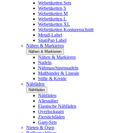
Webetiketten Sets
Webetiketten S
Webetiketten M
Webetiketten L
Webetiketten XL
Webetiketten Konturenschnitt
Metall-Label
SnapPap Label
Nähen & Markieren
Nähen & Markieren
Nähen & Markieren
Nadeln
Nähmaschinennadeln
Maßbänder & Lineale
Stifte & Kreide
Nähfäden
Nähfäden
Nähfäden
Allesnäher
Elastische Nähfäden
Overlockgarn
Zierstichfäden
Garn-Sets
Nieten & Ösen
Reißverschlüsse