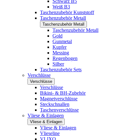
Schwarz B5
Weiß B3
Taschenzubehör Kunststoff
Taschenzubehör Metall
Taschenzubehör Metall
Taschenzubehör Metall
Gold
Gunmetal
Kupfer
Messing
Regenbogen
Silber
Taschenzubehör Sets
Verschlüsse
Verschlüsse
Verschlüsse
Bikini- & BH-Zubehör
Magnetverschlüsse
Steckschnallen
Taschenverschlüsse
Vliese & Einlagen
Vliese & Einlagen
Vliese & Einlagen
Vlieseline
VLIXO