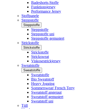
Badeshorts-Stoffe
Funktionsjersey
Performance Jersey
Stoffpanele
Steppstoffe
Steppstoffe
Steppstoffe
Steppstoffe uni
Steppstoffe gemustert
Strickstoffe
Strickstoffe
Strickstoffe
Stricksweat
Viskosestrickjersey
Sweatstoffe
Sweatstoffe
Sweatstoffe
Bio Sweatstoff
Heavy Jogging
Sommersweat/ French Terry
Sweatstoff angeraut
Sweatstoff gemustert
Sweatstoff uni
Tüll