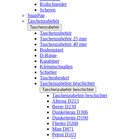
Rollschneider
Scheren
SnapPap
Taschenzubehör
Taschenzubehör
Taschenzubehör
Taschenzubehör 25 mm
Taschenzubehör 40 mm
Bodennägel
D-Ringe
Karabiner
Klemmschnallen
Schieber
Taschenhenkel
Taschenzubehör beschichtet
Taschenzubehör beschichtet
Taschenzubehör beschichtet
Altrosa D213
Beere D230
Dunkelgrau D306
Dunkelgrün D190
Flieder D268
Mint D871
Petrol D103