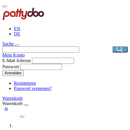
Direkt
zum
Inhalt
EN
DE
Suche
Mein Konto
E-Mail Adresse
Passwort
Anmelden
Registrieren
Passwort vergessen?
Warenkorb
Warenkorb