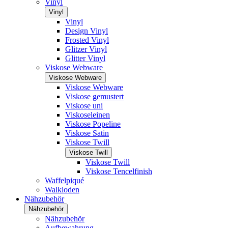
Vinyl
Vinyl
Vinyl
Design Vinyl
Frosted Vinyl
Glitzer Vinyl
Glitter Vinyl
Viskose Webware
Viskose Webware
Viskose Webware
Viskose gemustert
Viskose uni
Viskoseleinen
Viskose Popeline
Viskose Satin
Viskose Twill
Viskose Twill
Viskose Twill
Viskose Tencelfinish
Waffelpiqué
Walkloden
Nähzubehör
Nähzubehör
Nähzubehör
Aufbewahrung