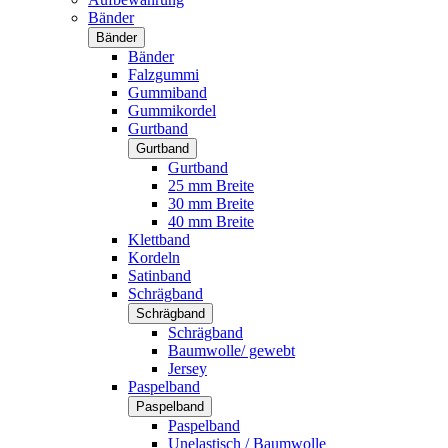
Bänder
Bänder
Bänder
Falzgummi
Gummiband
Gummikordel
Gurtband
Gurtband
Gurtband
25 mm Breite
30 mm Breite
40 mm Breite
Klettband
Kordeln
Satinband
Schrägband
Schrägband
Schrägband
Baumwolle/ gewebt
Jersey
Paspelband
Paspelband
Paspelband
Unelastisch / Baumwolle