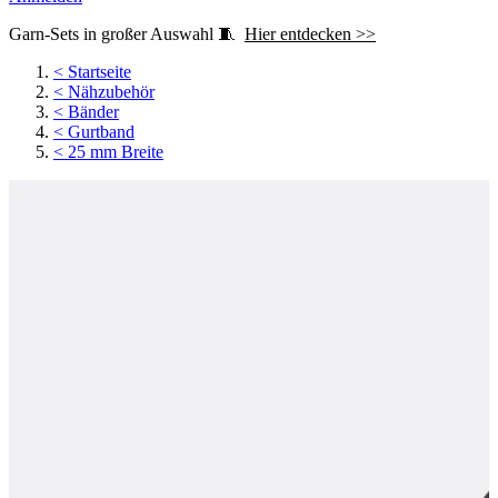
Garn-Sets in großer Auswahl 🧵
Hier entdecken >>
<
Startseite
<
Nähzubehör
<
Bänder
<
Gurtband
<
25 mm Breite