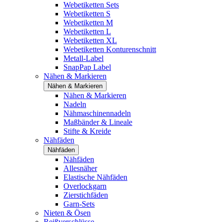
Webetiketten Sets
Webetiketten S
Webetiketten M
Webetiketten L
Webetiketten XL
Webetiketten Konturenschnitt
Metall-Label
SnapPap Label
Nähen & Markieren
Nähen & Markieren
Nähen & Markieren
Nadeln
Nähmaschinennadeln
Maßbänder & Lineale
Stifte & Kreide
Nähfäden
Nähfäden
Nähfäden
Allesnäher
Elastische Nähfäden
Overlockgarn
Zierstichfäden
Garn-Sets
Nieten & Ösen
Reißverschlüsse