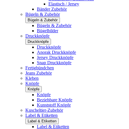
Elastisch / Jersey
Bänder Zubehör
Bügeln & Zubehör
Bügeln & Zubehör
Bügeln & Zubehör
Bügelbilder
Druckknöpfe
Druckknöpfe
Druckknöpfe
Anorak Druckknöpfe
Jersey Druckknöpfe
Snap Druckknöpfe
Fertigbündchen
Jeans Zubehör
Kleben
Knöpfe
Knöpfe
Knöpfe
Beziehbare Knöpfe
Kunststoff Knöpfe
Kuscheltier-Zubehör
Label & Etiketten
Label & Etiketten
Label & Etiketten