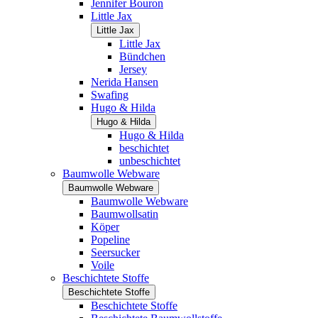
Jennifer Bouron
Little Jax
Little Jax
Little Jax
Bündchen
Jersey
Nerida Hansen
Swafing
Hugo & Hilda
Hugo & Hilda
Hugo & Hilda
beschichtet
unbeschichtet
Baumwolle Webware
Baumwolle Webware
Baumwolle Webware
Baumwollsatin
Köper
Popeline
Seersucker
Voile
Beschichtete Stoffe
Beschichtete Stoffe
Beschichtete Stoffe