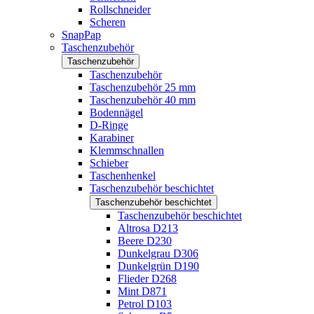
Rollschneider
Scheren
SnapPap
Taschenzubehör
Taschenzubehör
Taschenzubehör
Taschenzubehör 25 mm
Taschenzubehör 40 mm
Bodennägel
D-Ringe
Karabiner
Klemmschnallen
Schieber
Taschenhenkel
Taschenzubehör beschichtet
Taschenzubehör beschichtet
Taschenzubehör beschichtet
Altrosa D213
Beere D230
Dunkelgrau D306
Dunkelgrün D190
Flieder D268
Mint D871
Petrol D103