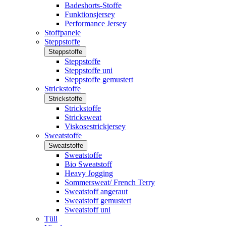
Badeshorts-Stoffe
Funktionsjersey
Performance Jersey
Stoffpanele
Steppstoffe
Steppstoffe
Steppstoffe
Steppstoffe uni
Steppstoffe gemustert
Strickstoffe
Strickstoffe
Strickstoffe
Stricksweat
Viskosestrickjersey
Sweatstoffe
Sweatstoffe
Sweatstoffe
Bio Sweatstoff
Heavy Jogging
Sommersweat/ French Terry
Sweatstoff angeraut
Sweatstoff gemustert
Sweatstoff uni
Tüll