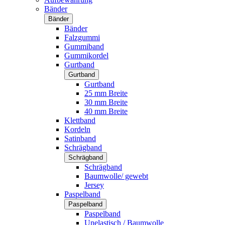
Bänder
Bänder
Bänder
Falzgummi
Gummiband
Gummikordel
Gurtband
Gurtband
Gurtband
25 mm Breite
30 mm Breite
40 mm Breite
Klettband
Kordeln
Satinband
Schrägband
Schrägband
Schrägband
Baumwolle/ gewebt
Jersey
Paspelband
Paspelband
Paspelband
Unelastisch / Baumwolle