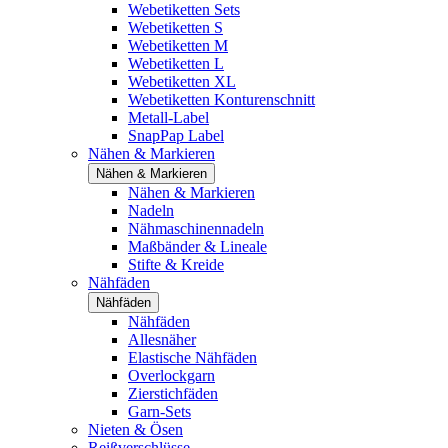
Webetiketten Sets
Webetiketten S
Webetiketten M
Webetiketten L
Webetiketten XL
Webetiketten Konturenschnitt
Metall-Label
SnapPap Label
Nähen & Markieren
Nähen & Markieren
Nähen & Markieren
Nadeln
Nähmaschinennadeln
Maßbänder & Lineale
Stifte & Kreide
Nähfäden
Nähfäden
Nähfäden
Allesnäher
Elastische Nähfäden
Overlockgarn
Zierstichfäden
Garn-Sets
Nieten & Ösen
Reißverschlüsse