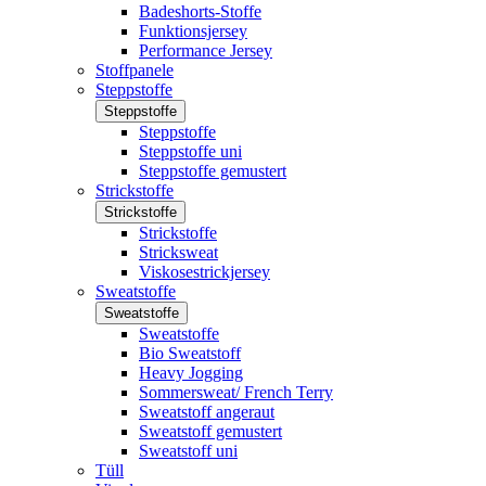
Badeshorts-Stoffe
Funktionsjersey
Performance Jersey
Stoffpanele
Steppstoffe
Steppstoffe
Steppstoffe
Steppstoffe uni
Steppstoffe gemustert
Strickstoffe
Strickstoffe
Strickstoffe
Stricksweat
Viskosestrickjersey
Sweatstoffe
Sweatstoffe
Sweatstoffe
Bio Sweatstoff
Heavy Jogging
Sommersweat/ French Terry
Sweatstoff angeraut
Sweatstoff gemustert
Sweatstoff uni
Tüll