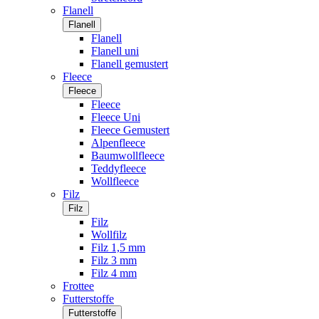
Flanell
Flanell
Flanell
Flanell uni
Flanell gemustert
Fleece
Fleece
Fleece
Fleece Uni
Fleece Gemustert
Alpenfleece
Baumwollfleece
Teddyfleece
Wollfleece
Filz
Filz
Filz
Wollfilz
Filz 1,5 mm
Filz 3 mm
Filz 4 mm
Frottee
Futterstoffe
Futterstoffe