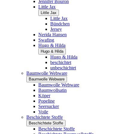
Jennifer Bouron
Little Jax
Little Jax
Little Jax
Bündchen
Jersey
Nerida Hansen
Swafing
Hugo & Hilda
Hugo & Hilda
Hugo & Hilda
beschichtet
unbeschichtet
Baumwolle Webware
Baumwolle Webware
Baumwolle Webware
Baumwollsatin
Köper
Popeline
Seersucker
Voile
Beschichtete Stoffe
Beschichtete Stoffe
Beschichtete Stoffe