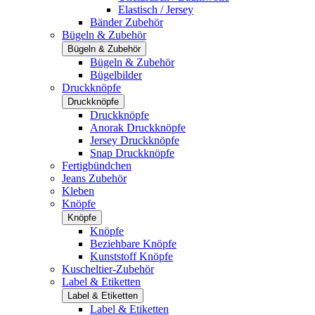
Elastisch / Jersey
Bänder Zubehör
Bügeln & Zubehör
Bügeln & Zubehör
Bügeln & Zubehör
Bügelbilder
Druckknöpfe
Druckknöpfe
Druckknöpfe
Anorak Druckknöpfe
Jersey Druckknöpfe
Snap Druckknöpfe
Fertigbündchen
Jeans Zubehör
Kleben
Knöpfe
Knöpfe
Knöpfe
Beziehbare Knöpfe
Kunststoff Knöpfe
Kuscheltier-Zubehör
Label & Etiketten
Label & Etiketten
Label & Etiketten