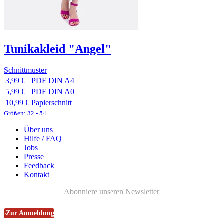
Tunikakleid "Angel"
Schnittmuster
3,99 €
PDF DIN A4
5,99 €
PDF DIN A0
10,99 €
Papierschnitt
Größen: 32 - 54
Über uns
Hilfe / FAQ
Jobs
Presse
Feedback
Kontakt
Abonniere unseren Newsletter
Zur Anmeldung