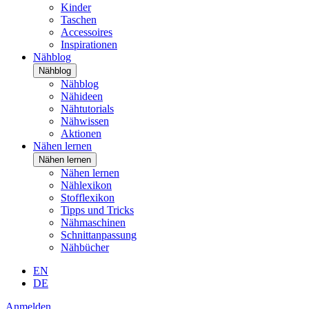
Kinder
Taschen
Accessoires
Inspirationen
Nähblog
Nähblog
Nähblog
Nähideen
Nähtutorials
Nähwissen
Aktionen
Nähen lernen
Nähen lernen
Nähen lernen
Nählexikon
Stofflexikon
Tipps und Tricks
Nähmaschinen
Schnittanpassung
Nähbücher
EN
DE
Anmelden