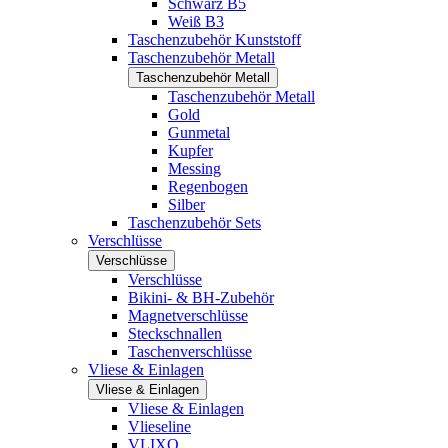
Schwarz B5
Weiß B3
Taschenzubehör Kunststoff
Taschenzubehör Metall
Taschenzubehör Metall
Taschenzubehör Metall
Gold
Gunmetal
Kupfer
Messing
Regenbogen
Silber
Taschenzubehör Sets
Verschlüsse
Verschlüsse
Verschlüsse
Bikini- & BH-Zubehör
Magnetverschlüsse
Steckschnallen
Taschenverschlüsse
Vliese & Einlagen
Vliese & Einlagen
Vliese & Einlagen
Vlieseline
VLIXO