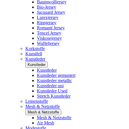
Baumwolljersey
Bio-Jersey
Jacquard Jersey
Lurexjersey
Rippjersey
Romanit Jersey
Tencel Jersey
Viskosejersey
Waffeljersey
Korkstoffe
Kunstfell
Kunstleder
Kunstleder
Kunstleder
Kunstleder gemustert
Kunstleder metallic
Kunstleder uni
Kunstleder Used
Stretch Kunstleder
Leinenstoffe
Mesh & Netzstoffe
Mesh & Netzstoffe
Mesh & Netzstoffe
Air Mesh
Modestoffe