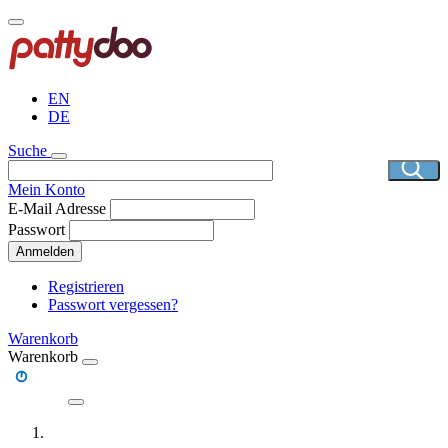
Direkt
zum
Inhalt
EN
DE
Suche
Mein Konto
E-Mail Adresse
Passwort
Anmelden
Registrieren
Passwort vergessen?
Warenkorb
Warenkorb