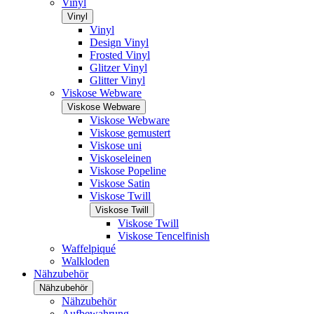
Vinyl
Vinyl
Vinyl
Design Vinyl
Frosted Vinyl
Glitzer Vinyl
Glitter Vinyl
Viskose Webware
Viskose Webware
Viskose Webware
Viskose gemustert
Viskose uni
Viskoseleinen
Viskose Popeline
Viskose Satin
Viskose Twill
Viskose Twill
Viskose Twill
Viskose Tencelfinish
Waffelpiqué
Walkloden
Nähzubehör
Nähzubehör
Nähzubehör
Aufbewahrung