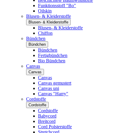
Beschichtete Baumwollstoffe
Funktionsstoff "Bo"
Oilskin
Blusen- & Kleiderstoffe
Blusen- & Kleiderstoffe
Blusen- & Kleiderstoffe
Chiffon
Bündchen
Bündchen
Bündchen
Fertigbündchen
Bio Bündchen
Canvas
Canvas
Canvas
Canvas gemustert
Canvas uni
Canvas "Harry"
Cordstoffe
Cordstoffe
Cordstoffe
Babycord
Breitcord
Cord Polsterstoffe
Stretchcord