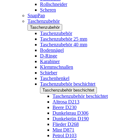
Rollschneider
Scheren
SnapPap
Taschenzubehör
Taschenzubehör
Taschenzubehör
Taschenzubehör 25 mm
Taschenzubehör 40 mm
Bodennägel
D-Ringe
Karabiner
Klemmschnallen
Schieber
Taschenhenkel
Taschenzubehör beschichtet
Taschenzubehör beschichtet
Taschenzubehör beschichtet
Altrosa D213
Beere D230
Dunkelgrau D306
Dunkelgrün D190
Flieder D268
Mint D871
Petrol D103