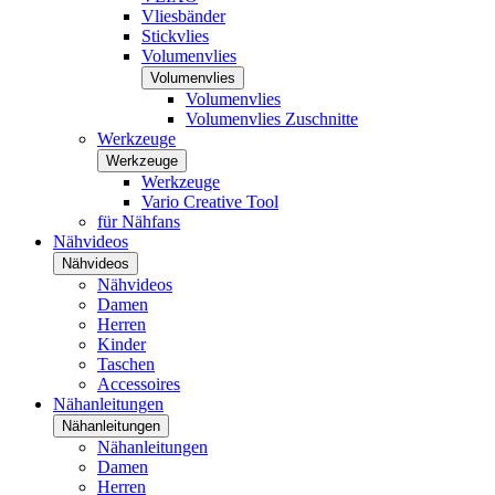
Vliesbänder
Stickvlies
Volumenvlies
Volumenvlies
Volumenvlies
Volumenvlies Zuschnitte
Werkzeuge
Werkzeuge
Werkzeuge
Vario Creative Tool
für Nähfans
Nähvideos
Nähvideos
Nähvideos
Damen
Herren
Kinder
Taschen
Accessoires
Nähanleitungen
Nähanleitungen
Nähanleitungen
Damen
Herren