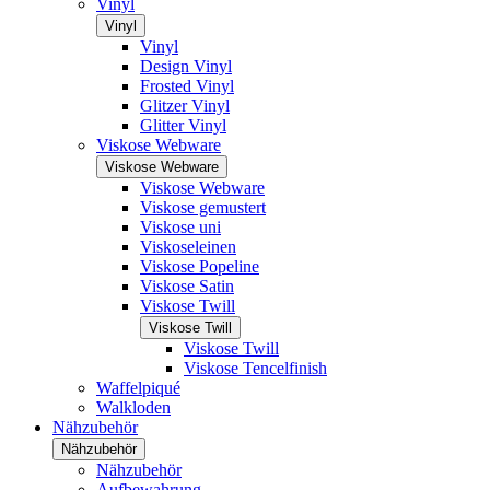
Vinyl
Vinyl
Vinyl
Design Vinyl
Frosted Vinyl
Glitzer Vinyl
Glitter Vinyl
Viskose Webware
Viskose Webware
Viskose Webware
Viskose gemustert
Viskose uni
Viskoseleinen
Viskose Popeline
Viskose Satin
Viskose Twill
Viskose Twill
Viskose Twill
Viskose Tencelfinish
Waffelpiqué
Walkloden
Nähzubehör
Nähzubehör
Nähzubehör
Aufbewahrung