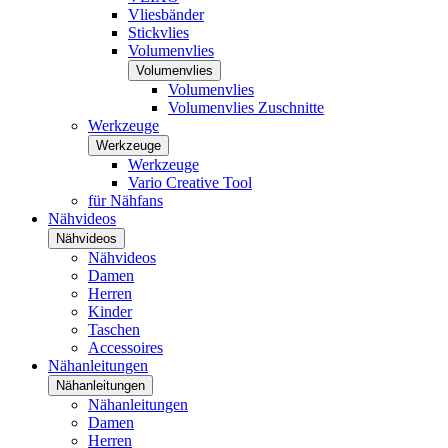
Vliesbänder
Stickvlies
Volumenvlies
Volumenvlies
Volumenvlies
Volumenvlies Zuschnitte
Werkzeuge
Werkzeuge
Werkzeuge
Vario Creative Tool
für Nähfans
Nähvideos
Nähvideos
Nähvideos
Damen
Herren
Kinder
Taschen
Accessoires
Nähanleitungen
Nähanleitungen
Nähanleitungen
Damen
Herren