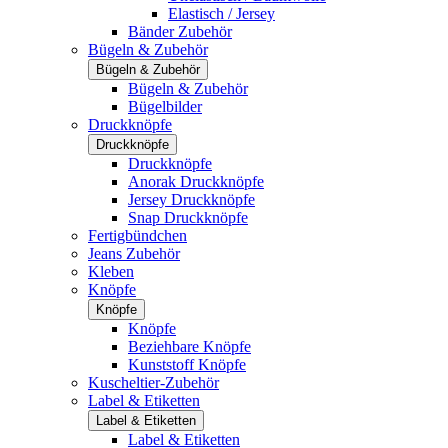
Elastisch / Jersey
Bänder Zubehör
Bügeln & Zubehör
Bügeln & Zubehör
Bügeln & Zubehör
Bügelbilder
Druckknöpfe
Druckknöpfe
Druckknöpfe
Anorak Druckknöpfe
Jersey Druckknöpfe
Snap Druckknöpfe
Fertigbündchen
Jeans Zubehör
Kleben
Knöpfe
Knöpfe
Knöpfe
Beziehbare Knöpfe
Kunststoff Knöpfe
Kuscheltier-Zubehör
Label & Etiketten
Label & Etiketten
Label & Etiketten