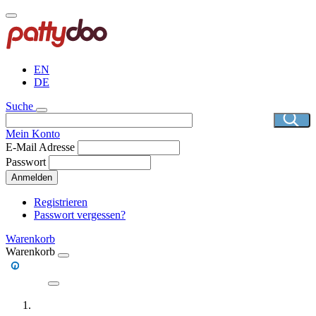
Direkt
zum
Inhalt
EN
DE
Suche
Mein Konto
E-Mail Adresse
Passwort
Anmelden
Registrieren
Passwort vergessen?
Warenkorb
Warenkorb