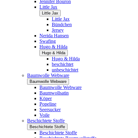
Jennifer Bouron
Little Jax
Little Jax
Little Jax
Bündchen
Jersey
Nerida Hansen
Swafing
Hugo & Hilda
Hugo & Hilda
Hugo & Hilda
beschichtet
unbeschichtet
Baumwolle Webware
Baumwolle Webware
Baumwolle Webware
Baumwollsatin
Köper
Popeline
Seersucker
Voile
Beschichtete Stoffe
Beschichtete Stoffe
Beschichtete Stoffe