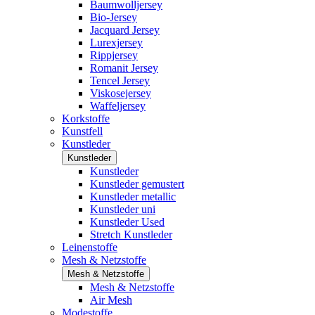
Baumwolljersey
Bio-Jersey
Jacquard Jersey
Lurexjersey
Rippjersey
Romanit Jersey
Tencel Jersey
Viskosejersey
Waffeljersey
Korkstoffe
Kunstfell
Kunstleder
Kunstleder
Kunstleder
Kunstleder gemustert
Kunstleder metallic
Kunstleder uni
Kunstleder Used
Stretch Kunstleder
Leinenstoffe
Mesh & Netzstoffe
Mesh & Netzstoffe
Mesh & Netzstoffe
Air Mesh
Modestoffe