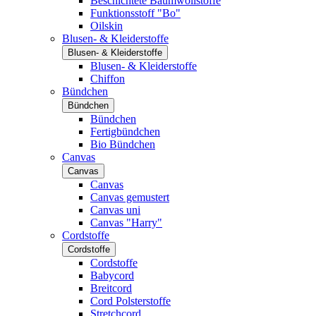
Beschichtete Baumwollstoffe
Funktionsstoff "Bo"
Oilskin
Blusen- & Kleiderstoffe
Blusen- & Kleiderstoffe
Blusen- & Kleiderstoffe
Chiffon
Bündchen
Bündchen
Bündchen
Fertigbündchen
Bio Bündchen
Canvas
Canvas
Canvas
Canvas gemustert
Canvas uni
Canvas "Harry"
Cordstoffe
Cordstoffe
Cordstoffe
Babycord
Breitcord
Cord Polsterstoffe
Stretchcord