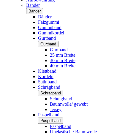
Bänder
Bänder
Bänder
Falzgummi
Gummiband
Gummikordel
Gurtband
Gurtband
Gurtband
25 mm Breite
30 mm Breite
40 mm Breite
Klettband
Kordeln
Satinband
Schrägband
Schrägband
Schrägband
Baumwolle/ gewebt
Jersey
Paspelband
Paspelband
Paspelband
Unelastisch / Baumwolle