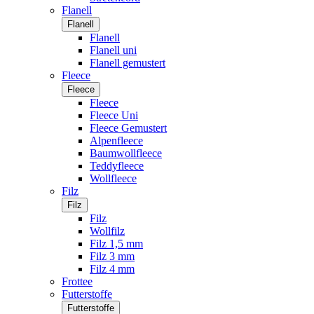
Flanell
Flanell
Flanell
Flanell uni
Flanell gemustert
Fleece
Fleece
Fleece
Fleece Uni
Fleece Gemustert
Alpenfleece
Baumwollfleece
Teddyfleece
Wollfleece
Filz
Filz
Filz
Wollfilz
Filz 1,5 mm
Filz 3 mm
Filz 4 mm
Frottee
Futterstoffe
Futterstoffe