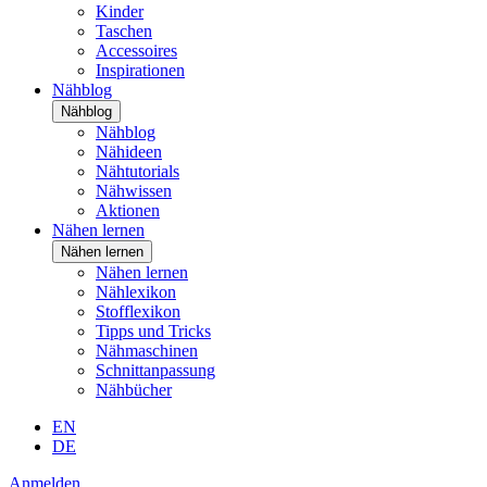
Kinder
Taschen
Accessoires
Inspirationen
Nähblog
Nähblog
Nähblog
Nähideen
Nähtutorials
Nähwissen
Aktionen
Nähen lernen
Nähen lernen
Nähen lernen
Nählexikon
Stofflexikon
Tipps und Tricks
Nähmaschinen
Schnittanpassung
Nähbücher
EN
DE
Anmelden