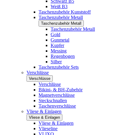
Schwarz B5
Weiß B3
Taschenzubehör Kunststoff
Taschenzubehör Metall
Taschenzubehör Metall
Taschenzubehör Metall
Gold
Gunmetal
Kupfer
Messing
Regenbogen
Silber
Taschenzubehör Sets
Verschlüsse
Verschlüsse
Verschlüsse
Bikini- & BH-Zubehör
Magnetverschlüsse
Steckschnallen
Taschenverschlüsse
Vliese & Einlagen
Vliese & Einlagen
Vliese & Einlagen
Vlieseline
VLIXO