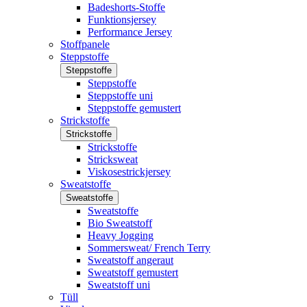
Badeshorts-Stoffe
Funktionsjersey
Performance Jersey
Stoffpanele
Steppstoffe
Steppstoffe
Steppstoffe
Steppstoffe uni
Steppstoffe gemustert
Strickstoffe
Strickstoffe
Strickstoffe
Stricksweat
Viskosestrickjersey
Sweatstoffe
Sweatstoffe
Sweatstoffe
Bio Sweatstoff
Heavy Jogging
Sommersweat/ French Terry
Sweatstoff angeraut
Sweatstoff gemustert
Sweatstoff uni
Tüll