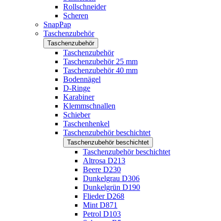
Rollschneider
Scheren
SnapPap
Taschenzubehör
Taschenzubehör
Taschenzubehör
Taschenzubehör 25 mm
Taschenzubehör 40 mm
Bodennägel
D-Ringe
Karabiner
Klemmschnallen
Schieber
Taschenhenkel
Taschenzubehör beschichtet
Taschenzubehör beschichtet
Taschenzubehör beschichtet
Altrosa D213
Beere D230
Dunkelgrau D306
Dunkelgrün D190
Flieder D268
Mint D871
Petrol D103