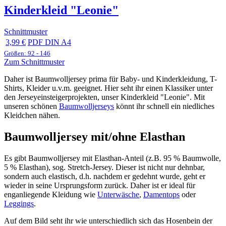
Kinderkleid "Leonie"
Schnittmuster
3,99 €
PDF DIN A4
Größen: 92 - 146
Zum Schnittmuster
Daher ist Baumwolljersey prima für Baby- und Kinderkleidung, T-
Shirts, Kleider u.v.m. geeignet. Hier seht ihr einen Klassiker unter
den Jerseyeinsteigerprojekten, unser Kinderkleid "Leonie". Mit
unseren schönen
Baumwolljerseys
könnt ihr schnell ein niedliches
Kleidchen nähen.
Baumwolljersey mit/ohne Elasthan
Es gibt Baumwolljersey mit Elasthan-Anteil (z.B. 95 % Baumwolle,
5 % Elasthan), sog. Stretch-Jersey. Dieser ist nicht nur dehnbar,
sondern auch elastisch, d.h. nachdem er gedehnt wurde, geht er
wieder in seine Ursprungsform zurück. Daher ist er ideal für
enganliegende Kleidung wie
Unterwäsche
,
Damentops
oder
Leggings
.
Auf dem Bild seht ihr wie unterschiedlich sich das Hosenbein der