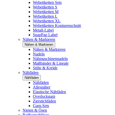
Webetiketten Sets
Webetiketten S
Webetiketten M
Webetiketten L
Webetiketten XL
Webetiketten Konturenschnitt
Metall-Label
SnapPap Label
Nähen & Markieren
Nähen & Markieren
Nähen & Markieren
Nadeln
Nähmaschinennadeln
Maßbänder & Lineale
Stifte & Kreide
Nähfäden
Nähfäden
Nähfäden
Allesnäher
Elastische Nähfäden
Overlockgarn
Zierstichfäden
Garn-Sets
Nieten & Ösen
Reißverschlüsse