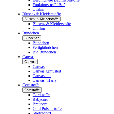
Beschichtete Baumwollstoffe
Funktionsstoff "Bo"
Oilskin
Blusen- & Kleiderstoffe
Blusen- & Kleiderstoffe
Blusen- & Kleiderstoffe
Chiffon
Bündchen
Bündchen
Bündchen
Fertigbündchen
Bio Bündchen
Canvas
Canvas
Canvas
Canvas gemustert
Canvas uni
Canvas "Harry"
Cordstoffe
Cordstoffe
Cordstoffe
Babycord
Breitcord
Cord Polsterstoffe
Stretchcord