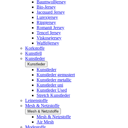
Baumwolljersey
Bio-Jersey
Jacquard Jersey
Lurexjersey
Rippjersey
Romanit Jersey
Tencel Jersey
Viskosejersey
Waffeljersey
Korkstoffe
Kunstfell
Kunstleder
Kunstleder
Kunstleder
Kunstleder gemustert
Kunstleder metallic
Kunstleder uni
Kunstleder Used
Stretch Kunstleder
Leinenstoffe
Mesh & Netzstoffe
Mesh & Netzstoffe
Mesh & Netzstoffe
Air Mesh
Modestoffe