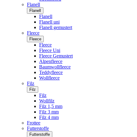
Flanell
Flanell
Flanell
Flanell uni
Flanell gemustert
Fleece
Fleece
Fleece
Fleece Uni
Fleece Gemustert
Alpenfleece
Baumwollfleece
Teddyfleece
Wollfleece
Filz
Filz
Filz
Wollfilz
Filz 1,5 mm
Filz 3 mm
Filz 4 mm
Frottee
Futterstoffe
Futterstoffe