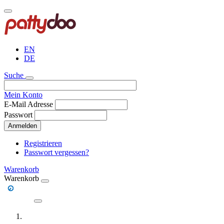
Direkt
zum
Inhalt
EN
DE
Suche
Mein Konto
E-Mail Adresse
Passwort
Anmelden
Registrieren
Passwort vergessen?
Warenkorb
Warenkorb