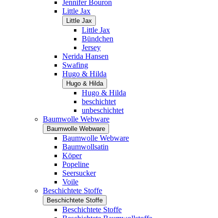
Jennifer Bouron
Little Jax
Little Jax
Little Jax
Bündchen
Jersey
Nerida Hansen
Swafing
Hugo & Hilda
Hugo & Hilda
Hugo & Hilda
beschichtet
unbeschichtet
Baumwolle Webware
Baumwolle Webware
Baumwolle Webware
Baumwollsatin
Köper
Popeline
Seersucker
Voile
Beschichtete Stoffe
Beschichtete Stoffe
Beschichtete Stoffe