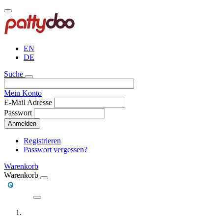
Direkt
zum
Inhalt
EN
DE
Suche
Mein Konto
E-Mail Adresse
Passwort
Anmelden
Registrieren
Passwort vergessen?
Warenkorb
Warenkorb