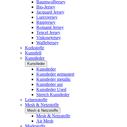
Baumwolljersey
Bio-Jersey
Jacquard Jersey
Lurexjersey
Rippjersey
Romanit Jersey
Tencel Jersey
Viskosejersey
Waffeljersey
Korkstoffe
Kunstfell
Kunstleder
Kunstleder
Kunstleder
Kunstleder gemustert
Kunstleder metallic
Kunstleder uni
Kunstleder Used
Stretch Kunstleder
Leinenstoffe
Mesh & Netzstoffe
Mesh & Netzstoffe
Mesh & Netzstoffe
Air Mesh
Modestoffe