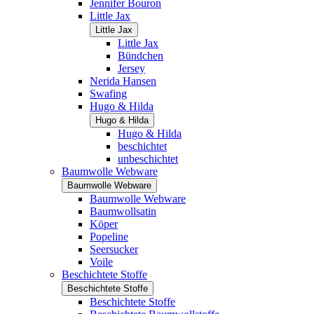
Jennifer Bouron
Little Jax
Little Jax
Little Jax
Bündchen
Jersey
Nerida Hansen
Swafing
Hugo & Hilda
Hugo & Hilda
Hugo & Hilda
beschichtet
unbeschichtet
Baumwolle Webware
Baumwolle Webware
Baumwolle Webware
Baumwollsatin
Köper
Popeline
Seersucker
Voile
Beschichtete Stoffe
Beschichtete Stoffe
Beschichtete Stoffe