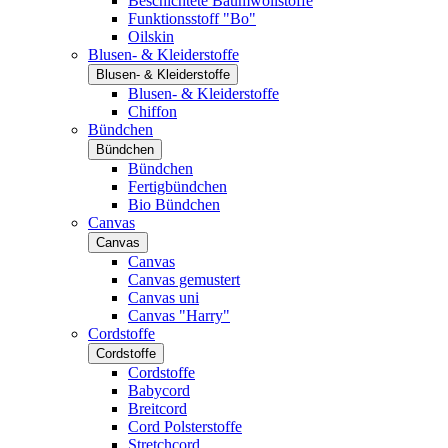
Beschichtete Baumwollstoffe
Funktionsstoff "Bo"
Oilskin
Blusen- & Kleiderstoffe
Blusen- & Kleiderstoffe
Blusen- & Kleiderstoffe
Chiffon
Bündchen
Bündchen
Bündchen
Fertigbündchen
Bio Bündchen
Canvas
Canvas
Canvas
Canvas gemustert
Canvas uni
Canvas "Harry"
Cordstoffe
Cordstoffe
Cordstoffe
Babycord
Breitcord
Cord Polsterstoffe
Stretchcord