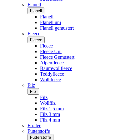
Flanell
Flanell
Flanell
Flanell uni
Flanell gemustert
Fleece
Fleece
Fleece
Fleece Uni
Fleece Gemustert
Alpenfleece
Baumwollfleece
Teddyfleece
Wollfleece
Filz
Filz
Filz
Wollfilz
Filz 1,5 mm
Filz 3 mm
Filz 4 mm
Frottee
Futterstoffe
Futterstoffe