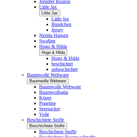
Jennifer Bouron
Little Jax
Little Jax
Little Jax
Bündchen
Jersey
Nerida Hansen
Swafing
Hugo & Hilda
Hugo & Hilda
Hugo & Hilda
beschichtet
unbeschichtet
Baumwolle Webware
Baumwolle Webware
Baumwolle Webware
Baumwollsatin
Köper
Popeline
Seersucker
Voile
Beschichtete Stoffe
Beschichtete Stoffe
Beschichtete Stoffe