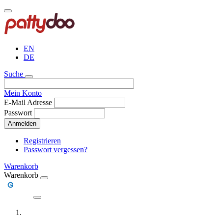
Direkt
zum
Inhalt
EN
DE
Suche
Mein Konto
E-Mail Adresse
Passwort
Anmelden
Registrieren
Passwort vergessen?
Warenkorb
Warenkorb