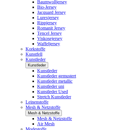
Baumwolljersey
Bio-Jersey
Jacquard Jersey
Lurexjersey
Rippjersey
Romanit Jersey
Tencel Jersey
Viskosejersey
Waffeljersey
Korkstoffe
Kunstfell
Kunstleder
Kunstleder
Kunstleder
Kunstleder gemustert
Kunstleder metallic
Kunstleder uni
Kunstleder Used
Stretch Kunstleder
Leinenstoffe
Mesh & Netzstoffe
Mesh & Netzstoffe
Mesh & Netzstoffe
Air Mesh
Modestoffe