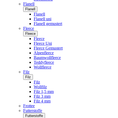
Flanell
Flanell
Flanell
Flanell uni
Flanell gemustert
Fleece
Fleece
Fleece
Fleece Uni
Fleece Gemustert
Alpenfleece
Baumwollfleece
Teddyfleece
Wollfleece
Filz
Filz
Filz
Wollfilz
Filz 1,5 mm
Filz 3 mm
Filz 4 mm
Frottee
Futterstoffe
Futterstoffe