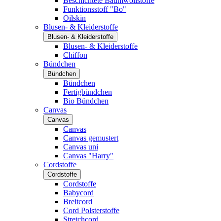
Beschichtete Baumwollstoffe
Funktionsstoff "Bo"
Oilskin
Blusen- & Kleiderstoffe
Blusen- & Kleiderstoffe
Blusen- & Kleiderstoffe
Chiffon
Bündchen
Bündchen
Bündchen
Fertigbündchen
Bio Bündchen
Canvas
Canvas
Canvas
Canvas gemustert
Canvas uni
Canvas "Harry"
Cordstoffe
Cordstoffe
Cordstoffe
Babycord
Breitcord
Cord Polsterstoffe
Stretchcord