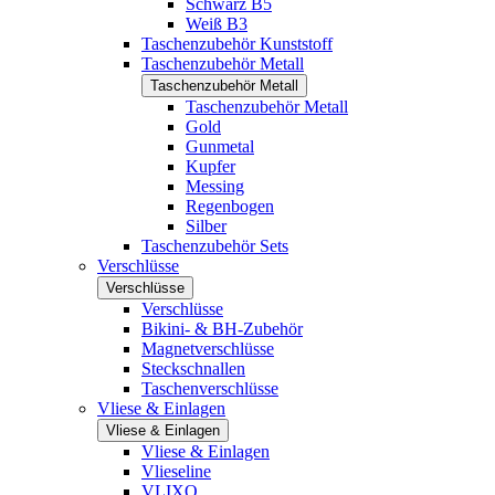
Schwarz B5
Weiß B3
Taschenzubehör Kunststoff
Taschenzubehör Metall
Taschenzubehör Metall
Taschenzubehör Metall
Gold
Gunmetal
Kupfer
Messing
Regenbogen
Silber
Taschenzubehör Sets
Verschlüsse
Verschlüsse
Verschlüsse
Bikini- & BH-Zubehör
Magnetverschlüsse
Steckschnallen
Taschenverschlüsse
Vliese & Einlagen
Vliese & Einlagen
Vliese & Einlagen
Vlieseline
VLIXO