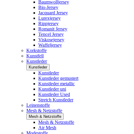
Baumwolljersey
Bio-Jersey
Jacquard Jersey
Lurexjersey
Rippjersey
Romanit Jersey
Tencel Jersey
Viskosejersey
Waffeljersey
Korkstoffe
Kunstfell
Kunstleder
Kunstleder
Kunstleder
Kunstleder gemustert
Kunstleder metallic
Kunstleder uni
Kunstleder Used
Stretch Kunstleder
Leinenstoffe
Mesh & Netzstoffe
Mesh & Netzstoffe
Mesh & Netzstoffe
Air Mesh
Modestoffe