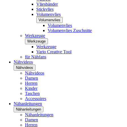
Vliesbänder
Stickvlies
Volumenvlies
Volumenvlies
Volumenvlies
Volumenvlies Zuschnitte
Werkzeuge
Werkzeuge
Werkzeuge
Vario Creative Tool
für Nähfans
Nähvideos
Nähvideos
Nähvideos
Damen
Herren
Kinder
Taschen
Accessoires
Nähanleitungen
Nähanleitungen
Nähanleitungen
Damen
Herren