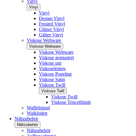
Vinyl
Vinyl
Vinyl
Design Vinyl
Frosted Vinyl
Glitzer Vinyl
Glitter Vinyl
Viskose Webware
Viskose Webware
Viskose Webware
Viskose gemustert
Viskose uni
Viskoseleinen
Viskose Popeline
Viskose Satin
Viskose Twill
Viskose Twill
Viskose Twill
Viskose Tencelfinish
Waffelpiqué
Walkloden
Nähzubehör
Nähzubehör
Nähzubehör
Aufbewahrung