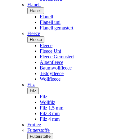
Flanell
Flanell
Flanell
Flanell uni
Flanell gemustert
Fleece
Fleece
Fleece
Fleece Uni
Fleece Gemustert
Alpenfleece
Baumwollfleece
Teddyfleece
Wollfleece
Filz
Filz
Filz
Wollfilz
Filz 1,5 mm
Filz 3 mm
Filz 4 mm
Frottee
Futterstoffe
Futterstoffe