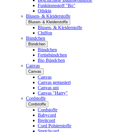
Beschichtete Baumwollstoffe
Funktionsstoff "Bo"
Oilskin
Blusen- & Kleiderstoffe
Blusen- & Kleiderstoffe
Blusen- & Kleiderstoffe
Chiffon
Bündchen
Bündchen
Bündchen
Fertigbündchen
Bio Bündchen
Canvas
Canvas
Canvas
Canvas gemustert
Canvas uni
Canvas "Harry"
Cordstoffe
Cordstoffe
Cordstoffe
Babycord
Breitcord
Cord Polsterstoffe
Stretchcord