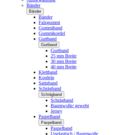
Bänder
Bänder
Bänder
Falzgummi
Gummiband
Gummikordel
Gurtband
Gurtband
Gurtband
25 mm Breite
30 mm Breite
40 mm Breite
Klettband
Kordeln
Satinband
Schrägband
Schrägband
Schrägband
Baumwolle/ gewebt
Jersey
Paspelband
Paspelband
Paspelband
Unelastisch / Baumwolle