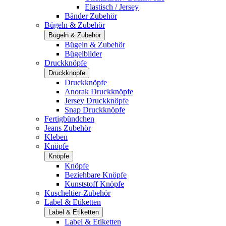
Elastisch / Jersey
Bänder Zubehör
Bügeln & Zubehör
Bügeln & Zubehör
Bügeln & Zubehör
Bügelbilder
Druckknöpfe
Druckknöpfe
Druckknöpfe
Anorak Druckknöpfe
Jersey Druckknöpfe
Snap Druckknöpfe
Fertigbündchen
Jeans Zubehör
Kleben
Knöpfe
Knöpfe
Knöpfe
Beziehbare Knöpfe
Kunststoff Knöpfe
Kuscheltier-Zubehör
Label & Etiketten
Label & Etiketten
Label & Etiketten