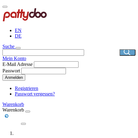
Direkt
zum
Inhalt
EN
DE
Suche
Mein Konto
E-Mail Adresse
Passwort
Anmelden
Registrieren
Passwort vergessen?
Warenkorb
Warenkorb