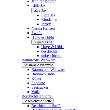
Jennifer Bouron
Little Jax
Little Jax
Little Jax
Bündchen
Jersey
Nerida Hansen
Swafing
Hugo & Hilda
Hugo & Hilda
Hugo & Hilda
beschichtet
unbeschichtet
Baumwolle Webware
Baumwolle Webware
Baumwolle Webware
Baumwollsatin
Köper
Popeline
Seersucker
Voile
Beschichtete Stoffe
Beschichtete Stoffe
Beschichtete Stoffe