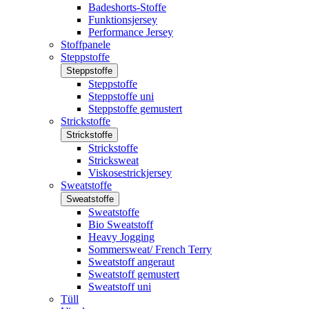
Badeshorts-Stoffe
Funktionsjersey
Performance Jersey
Stoffpanele
Steppstoffe
Steppstoffe
Steppstoffe
Steppstoffe uni
Steppstoffe gemustert
Strickstoffe
Strickstoffe
Strickstoffe
Stricksweat
Viskosestrickjersey
Sweatstoffe
Sweatstoffe
Sweatstoffe
Bio Sweatstoff
Heavy Jogging
Sommersweat/ French Terry
Sweatstoff angeraut
Sweatstoff gemustert
Sweatstoff uni
Tüll