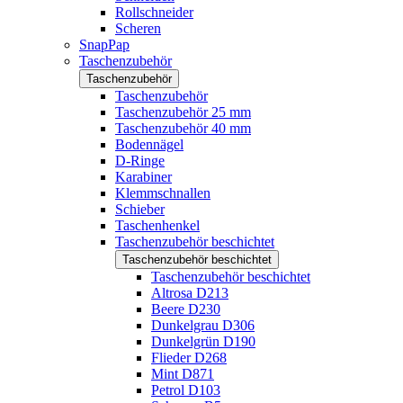
Rollschneider
Scheren
SnapPap
Taschenzubehör
Taschenzubehör
Taschenzubehör
Taschenzubehör 25 mm
Taschenzubehör 40 mm
Bodennägel
D-Ringe
Karabiner
Klemmschnallen
Schieber
Taschenhenkel
Taschenzubehör beschichtet
Taschenzubehör beschichtet
Taschenzubehör beschichtet
Altrosa D213
Beere D230
Dunkelgrau D306
Dunkelgrün D190
Flieder D268
Mint D871
Petrol D103