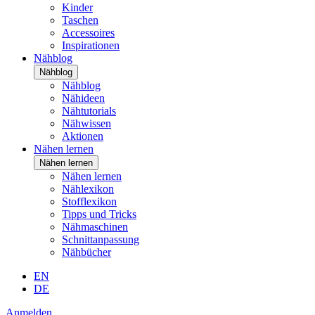
Kinder
Taschen
Accessoires
Inspirationen
Nähblog
Nähblog
Nähblog
Nähideen
Nähtutorials
Nähwissen
Aktionen
Nähen lernen
Nähen lernen
Nähen lernen
Nählexikon
Stofflexikon
Tipps und Tricks
Nähmaschinen
Schnittanpassung
Nähbücher
EN
DE
Anmelden