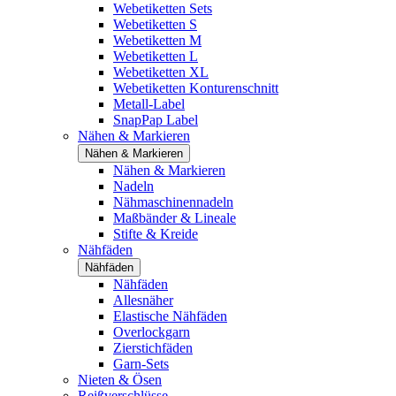
Webetiketten Sets
Webetiketten S
Webetiketten M
Webetiketten L
Webetiketten XL
Webetiketten Konturenschnitt
Metall-Label
SnapPap Label
Nähen & Markieren
Nähen & Markieren
Nähen & Markieren
Nadeln
Nähmaschinennadeln
Maßbänder & Lineale
Stifte & Kreide
Nähfäden
Nähfäden
Nähfäden
Allesnäher
Elastische Nähfäden
Overlockgarn
Zierstichfäden
Garn-Sets
Nieten & Ösen
Reißverschlüsse