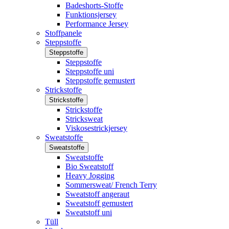
Badeshorts-Stoffe
Funktionsjersey
Performance Jersey
Stoffpanele
Steppstoffe
Steppstoffe
Steppstoffe
Steppstoffe uni
Steppstoffe gemustert
Strickstoffe
Strickstoffe
Strickstoffe
Stricksweat
Viskosestrickjersey
Sweatstoffe
Sweatstoffe
Sweatstoffe
Bio Sweatstoff
Heavy Jogging
Sommersweat/ French Terry
Sweatstoff angeraut
Sweatstoff gemustert
Sweatstoff uni
Tüll