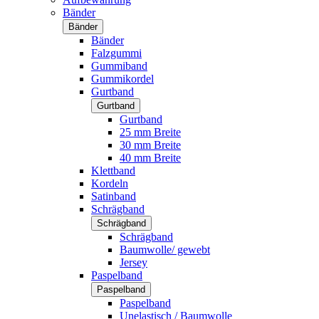
Bänder
Bänder
Bänder
Falzgummi
Gummiband
Gummikordel
Gurtband
Gurtband
Gurtband
25 mm Breite
30 mm Breite
40 mm Breite
Klettband
Kordeln
Satinband
Schrägband
Schrägband
Schrägband
Baumwolle/ gewebt
Jersey
Paspelband
Paspelband
Paspelband
Unelastisch / Baumwolle