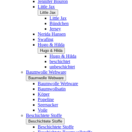
Jennifer Bouron
Little Jax
Little Jax
Little Jax
Bündchen
Jersey
Nerida Hansen
Swafing
Hugo & Hilda
Hugo & Hilda
Hugo & Hilda
beschichtet
unbeschichtet
Baumwolle Webware
Baumwolle Webware
Baumwolle Webware
Baumwollsatin
Köper
Popeline
Seersucker
Voile
Beschichtete Stoffe
Beschichtete Stoffe
Beschichtete Stoffe