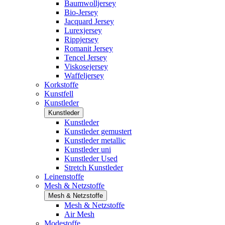
Baumwolljersey
Bio-Jersey
Jacquard Jersey
Lurexjersey
Rippjersey
Romanit Jersey
Tencel Jersey
Viskosejersey
Waffeljersey
Korkstoffe
Kunstfell
Kunstleder
Kunstleder
Kunstleder
Kunstleder gemustert
Kunstleder metallic
Kunstleder uni
Kunstleder Used
Stretch Kunstleder
Leinenstoffe
Mesh & Netzstoffe
Mesh & Netzstoffe
Mesh & Netzstoffe
Air Mesh
Modestoffe