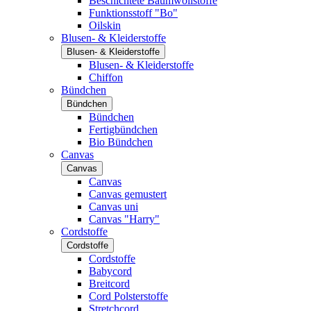
Beschichtete Baumwollstoffe
Funktionsstoff "Bo"
Oilskin
Blusen- & Kleiderstoffe
Blusen- & Kleiderstoffe
Blusen- & Kleiderstoffe
Chiffon
Bündchen
Bündchen
Bündchen
Fertigbündchen
Bio Bündchen
Canvas
Canvas
Canvas
Canvas gemustert
Canvas uni
Canvas "Harry"
Cordstoffe
Cordstoffe
Cordstoffe
Babycord
Breitcord
Cord Polsterstoffe
Stretchcord