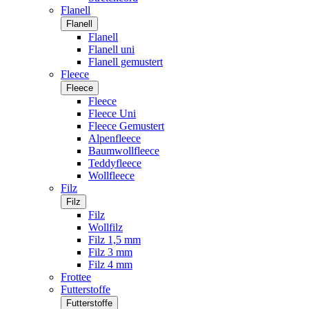
Flanell
Flanell
Flanell
Flanell uni
Flanell gemustert
Fleece
Fleece
Fleece
Fleece Uni
Fleece Gemustert
Alpenfleece
Baumwollfleece
Teddyfleece
Wollfleece
Filz
Filz
Filz
Wollfilz
Filz 1,5 mm
Filz 3 mm
Filz 4 mm
Frottee
Futterstoffe
Futterstoffe