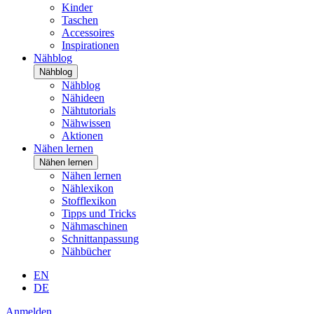
Kinder
Taschen
Accessoires
Inspirationen
Nähblog
Nähblog
Nähblog
Nähideen
Nähtutorials
Nähwissen
Aktionen
Nähen lernen
Nähen lernen
Nähen lernen
Nählexikon
Stofflexikon
Tipps und Tricks
Nähmaschinen
Schnittanpassung
Nähbücher
EN
DE
Anmelden