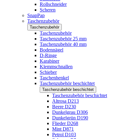
Rollschneider
Scheren
SnapPap
Taschenzubehör
Taschenzubehör
Taschenzubehör
Taschenzubehör 25 mm
Taschenzubehör 40 mm
Bodennägel
D-Ringe
Karabiner
Klemmschnallen
Schieber
Taschenhenkel
Taschenzubehör beschichtet
Taschenzubehör beschichtet
Taschenzubehör beschichtet
Altrosa D213
Beere D230
Dunkelgrau D306
Dunkelgrün D190
Flieder D268
Mint D871
Petrol D103