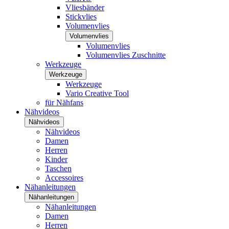
Vliesbänder
Stickvlies
Volumenvlies
Volumenvlies
Volumenvlies
Volumenvlies Zuschnitte
Werkzeuge
Werkzeuge
Werkzeuge
Vario Creative Tool
für Nähfans
Nähvideos
Nähvideos
Nähvideos
Damen
Herren
Kinder
Taschen
Accessoires
Nähanleitungen
Nähanleitungen
Nähanleitungen
Damen
Herren