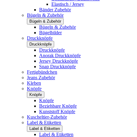
Elastisch / Jersey
Bänder Zubehör
Bügeln & Zubehör
Bügeln & Zubehör
Bügeln & Zubehör
Bügelbilder
Druckknöpfe
Druckknöpfe
Druckknöpfe
Anorak Druckknöpfe
Jersey Druckknöpfe
Snap Druckknöpfe
Fertigbündchen
Jeans Zubehör
Kleben
Knöpfe
Knöpfe
Knöpfe
Beziehbare Knöpfe
Kunststoff Knöpfe
Kuscheltier-Zubehör
Label & Etiketten
Label & Etiketten
Label & Etiketten