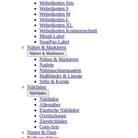
Webetiketten Sets
Webetiketten S
Webetiketten M
Webetiketten L
Webetiketten XL
Webetiketten Konturenschnitt
Metall-Label
SnapPap Label
Nähen & Markieren
Nähen & Markieren
Nähen & Markieren
Nadeln
Nähmaschinennadeln
Maßbänder & Lineale
Stifte & Kreide
Nähfäden
Nähfäden
Nähfäden
Allesnäher
Elastische Nähfäden
Overlockgarn
Zierstichfäden
Garn-Sets
Nieten & Ösen
Reißverschlüsse