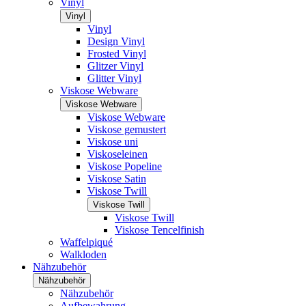
Vinyl
Vinyl
Vinyl
Design Vinyl
Frosted Vinyl
Glitzer Vinyl
Glitter Vinyl
Viskose Webware
Viskose Webware
Viskose Webware
Viskose gemustert
Viskose uni
Viskoseleinen
Viskose Popeline
Viskose Satin
Viskose Twill
Viskose Twill
Viskose Twill
Viskose Tencelfinish
Waffelpiqué
Walkloden
Nähzubehör
Nähzubehör
Nähzubehör
Aufbewahrung