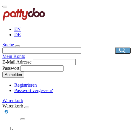
Direkt
zum
Inhalt
EN
DE
Suche
Mein Konto
E-Mail Adresse
Passwort
Anmelden
Registrieren
Passwort vergessen?
Warenkorb
Warenkorb