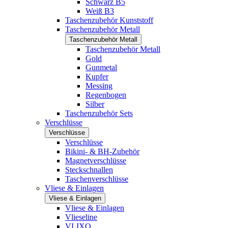
Schwarz B5
Weiß B3
Taschenzubehör Kunststoff
Taschenzubehör Metall
Taschenzubehör Metall
Taschenzubehör Metall
Gold
Gunmetal
Kupfer
Messing
Regenbogen
Silber
Taschenzubehör Sets
Verschlüsse
Verschlüsse
Verschlüsse
Bikini- & BH-Zubehör
Magnetverschlüsse
Steckschnallen
Taschenverschlüsse
Vliese & Einlagen
Vliese & Einlagen
Vliese & Einlagen
Vlieseline
VLIXO