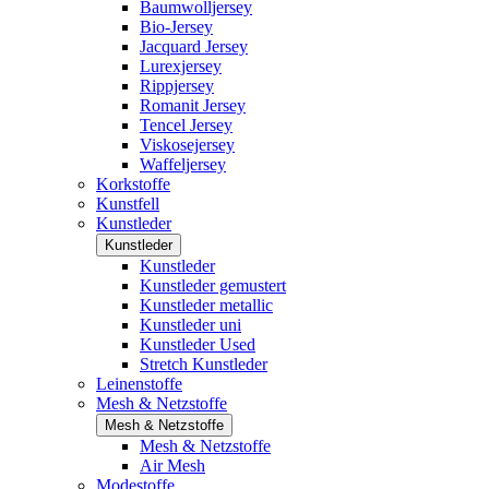
Baumwolljersey
Bio-Jersey
Jacquard Jersey
Lurexjersey
Rippjersey
Romanit Jersey
Tencel Jersey
Viskosejersey
Waffeljersey
Korkstoffe
Kunstfell
Kunstleder
Kunstleder
Kunstleder
Kunstleder gemustert
Kunstleder metallic
Kunstleder uni
Kunstleder Used
Stretch Kunstleder
Leinenstoffe
Mesh & Netzstoffe
Mesh & Netzstoffe
Mesh & Netzstoffe
Air Mesh
Modestoffe