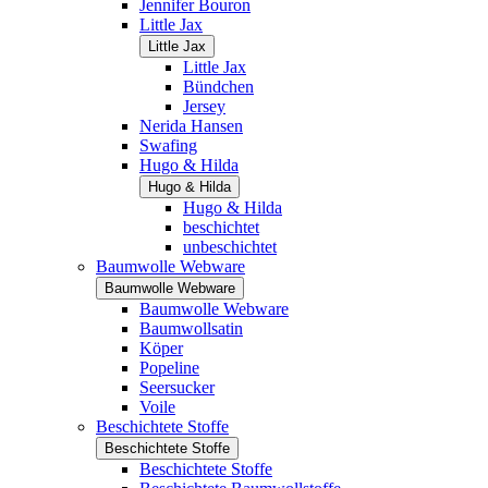
Jennifer Bouron
Little Jax
Little Jax
Little Jax
Bündchen
Jersey
Nerida Hansen
Swafing
Hugo & Hilda
Hugo & Hilda
Hugo & Hilda
beschichtet
unbeschichtet
Baumwolle Webware
Baumwolle Webware
Baumwolle Webware
Baumwollsatin
Köper
Popeline
Seersucker
Voile
Beschichtete Stoffe
Beschichtete Stoffe
Beschichtete Stoffe