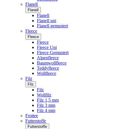
Flanell
Flanell
Flanell
Flanell uni
Flanell gemustert
Fleece
Fleece
Fleece
Fleece Uni
Fleece Gemustert
Alpenfleece
Baumwollfleece
Teddyfleece
Wollfleece
Filz
Filz
Filz
Wollfilz
Filz 1,5 mm
Filz 3 mm
Filz 4 mm
Frottee
Futterstoffe
Futterstoffe