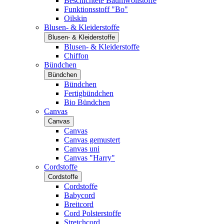
Beschichtete Baumwollstoffe
Funktionsstoff "Bo"
Oilskin
Blusen- & Kleiderstoffe
Blusen- & Kleiderstoffe
Blusen- & Kleiderstoffe
Chiffon
Bündchen
Bündchen
Bündchen
Fertigbündchen
Bio Bündchen
Canvas
Canvas
Canvas
Canvas gemustert
Canvas uni
Canvas "Harry"
Cordstoffe
Cordstoffe
Cordstoffe
Babycord
Breitcord
Cord Polsterstoffe
Stretchcord