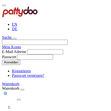
Direkt
zum
Inhalt
EN
DE
Suche
Mein Konto
E-Mail Adresse
Passwort
Anmelden
Registrieren
Passwort vergessen?
Warenkorb
Warenkorb