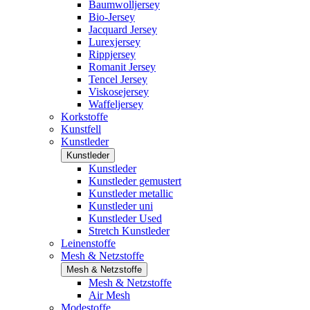
Baumwolljersey
Bio-Jersey
Jacquard Jersey
Lurexjersey
Rippjersey
Romanit Jersey
Tencel Jersey
Viskosejersey
Waffeljersey
Korkstoffe
Kunstfell
Kunstleder
Kunstleder
Kunstleder
Kunstleder gemustert
Kunstleder metallic
Kunstleder uni
Kunstleder Used
Stretch Kunstleder
Leinenstoffe
Mesh & Netzstoffe
Mesh & Netzstoffe
Mesh & Netzstoffe
Air Mesh
Modestoffe