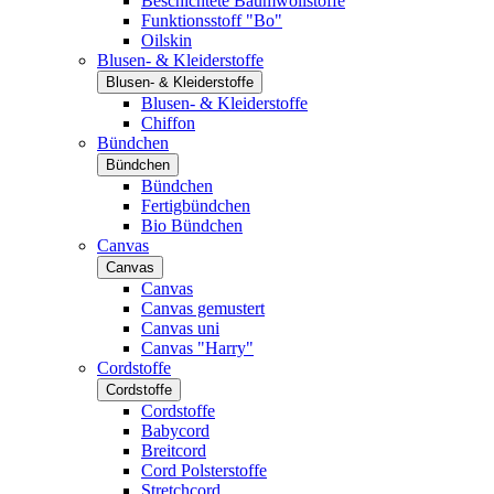
Beschichtete Baumwollstoffe
Funktionsstoff "Bo"
Oilskin
Blusen- & Kleiderstoffe
Blusen- & Kleiderstoffe
Blusen- & Kleiderstoffe
Chiffon
Bündchen
Bündchen
Bündchen
Fertigbündchen
Bio Bündchen
Canvas
Canvas
Canvas
Canvas gemustert
Canvas uni
Canvas "Harry"
Cordstoffe
Cordstoffe
Cordstoffe
Babycord
Breitcord
Cord Polsterstoffe
Stretchcord