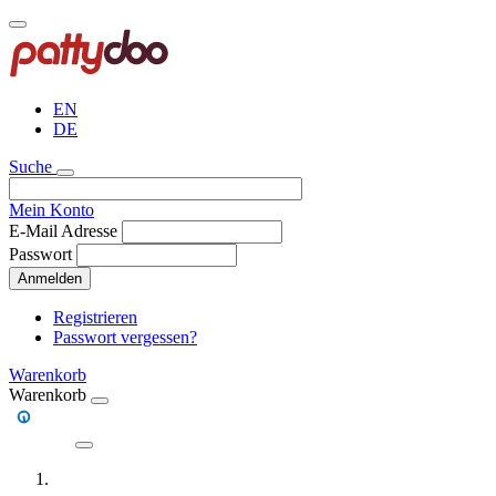
Direkt
zum
Inhalt
EN
DE
Suche
Mein Konto
E-Mail Adresse
Passwort
Anmelden
Registrieren
Passwort vergessen?
Warenkorb
Warenkorb