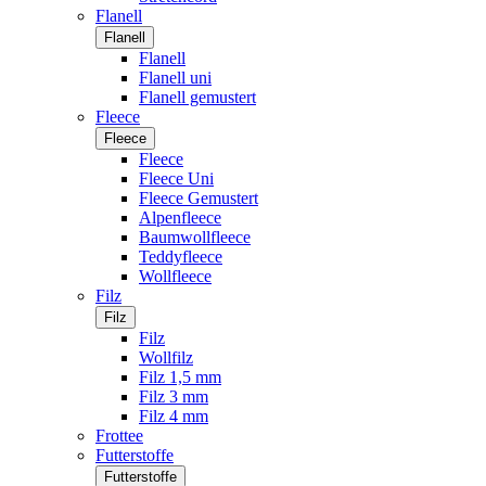
Flanell
Flanell
Flanell
Flanell uni
Flanell gemustert
Fleece
Fleece
Fleece
Fleece Uni
Fleece Gemustert
Alpenfleece
Baumwollfleece
Teddyfleece
Wollfleece
Filz
Filz
Filz
Wollfilz
Filz 1,5 mm
Filz 3 mm
Filz 4 mm
Frottee
Futterstoffe
Futterstoffe