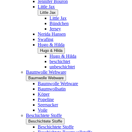
Jennifer Bouron
Little Jax
Little Jax
Little Jax
Bündchen
Jersey
Nerida Hansen
Swafing
Hugo & Hilda
Hugo & Hilda
Hugo & Hilda
beschichtet
unbeschichtet
Baumwolle Webware
Baumwolle Webware
Baumwolle Webware
Baumwollsatin
Köper
Popeline
Seersucker
Voile
Beschichtete Stoffe
Beschichtete Stoffe
Beschichtete Stoffe