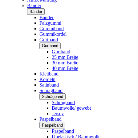
Bänder
Bänder
Bänder
Falzgummi
Gummiband
Gummikordel
Gurtband
Gurtband
Gurtband
25 mm Breite
30 mm Breite
40 mm Breite
Klettband
Kordeln
Satinband
Schrägband
Schrägband
Schrägband
Baumwolle/ gewebt
Jersey
Paspelband
Paspelband
Paspelband
Unelastisch / Baumwolle