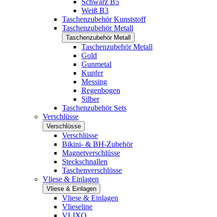
Schwarz B5
Weiß B3
Taschenzubehör Kunststoff
Taschenzubehör Metall
Taschenzubehör Metall
Taschenzubehör Metall
Gold
Gunmetal
Kupfer
Messing
Regenbogen
Silber
Taschenzubehör Sets
Verschlüsse
Verschlüsse
Verschlüsse
Bikini- & BH-Zubehör
Magnetverschlüsse
Steckschnallen
Taschenverschlüsse
Vliese & Einlagen
Vliese & Einlagen
Vliese & Einlagen
Vlieseline
VLIXO