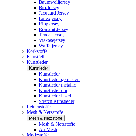
Baumwolljersey
Bio-Jersey
Jacquard Jersey
Lurexjersey
Rippjersey
Romanit Jersey
Tencel Jersey
Viskosejersey
Waffeljersey
Korkstoffe
Kunstfell
Kunstleder
Kunstleder
Kunstleder
Kunstleder gemustert
Kunstleder metallic
Kunstleder uni
Kunstleder Used
Stretch Kunstleder
Leinenstoffe
Mesh & Netzstoffe
Mesh & Netzstoffe
Mesh & Netzstoffe
Air Mesh
Modestoffe