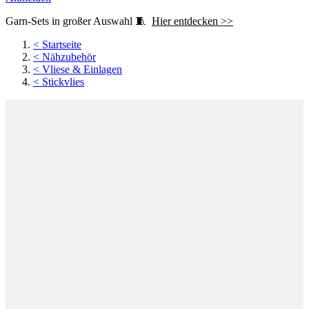
Garn-Sets in großer Auswahl 🧵
Hier entdecken >>
<
Startseite
<
Nähzubehör
<
Vliese & Einlagen
<
Stickvlies