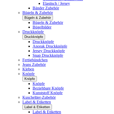
Elastisch / Jersey
Bänder Zubehör
Bügeln & Zubehör
Bügeln & Zubehör
Bügeln & Zubehör
Bügelbilder
Druckknöpfe
Druckknöpfe
Druckknöpfe
Anorak Druckknöpfe
Jersey Druckknöpfe
Snap Druckknöpfe
Fertigbündchen
Jeans Zubehör
Kleben
Knöpfe
Knöpfe
Knöpfe
Beziehbare Knöpfe
Kunststoff Knöpfe
Kuscheltier-Zubehör
Label & Etiketten
Label & Etiketten
Label & Etiketten