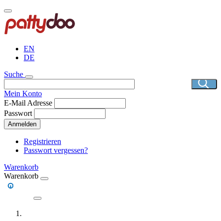
Direkt
zum
Inhalt
EN
DE
Suche
Mein Konto
E-Mail Adresse
Passwort
Anmelden
Registrieren
Passwort vergessen?
Warenkorb
Warenkorb