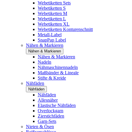
Webetiketten Sets
Webetiketten S
Webetiketten M
Webetiketten L
Webetiketten XL
Webetiketten Konturenschnitt
Metall-Label
SnapPap Label
Nähen & Markieren
Nähen & Markieren
Nähen & Markieren
Nadeln
Nähmaschinennadeln
Maßbänder & Lineale
Stifte & Kreide
Nähfäden
Nähfäden
Nähfäden
Allesnäher
Elastische Nähfäden
Overlockgarn
Zierstichfäden
Garn-Sets
Nieten & Ösen
Reißverschlüsse