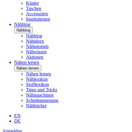
Kinder
Taschen
Accessoires
Inspirationen
Nähblog
Nähblog
Nähblog
Nähideen
Nähtutorials
Nähwissen
Aktionen
Nähen lernen
Nähen lernen
Nähen lernen
Nählexikon
Stofflexikon
Tipps und Tricks
Nähmaschinen
Schnittanpassung
Nähbücher
EN
DE
Anmelden