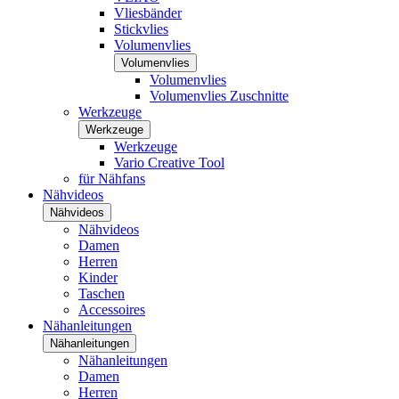
Vliesbänder
Stickvlies
Volumenvlies
Volumenvlies
Volumenvlies
Volumenvlies Zuschnitte
Werkzeuge
Werkzeuge
Werkzeuge
Vario Creative Tool
für Nähfans
Nähvideos
Nähvideos
Nähvideos
Damen
Herren
Kinder
Taschen
Accessoires
Nähanleitungen
Nähanleitungen
Nähanleitungen
Damen
Herren