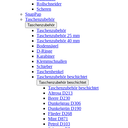
Rollschneider
Scheren
SnapPap
Taschenzubehör
Taschenzubehör
Taschenzubehör
Taschenzubehör 25 mm
Taschenzubehör 40 mm
Bodennägel
D-Ringe
Karabiner
Klemmschnallen
Schieber
Taschenhenkel
Taschenzubehör beschichtet
Taschenzubehör beschichtet
Taschenzubehör beschichtet
Altrosa D213
Beere D230
Dunkelgrau D306
Dunkelgrün D190
Flieder D268
Mint D871
Petrol D103