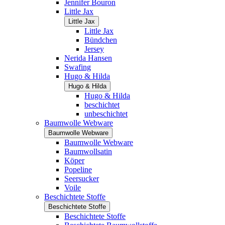
Jennifer Bouron
Little Jax
Little Jax
Little Jax
Bündchen
Jersey
Nerida Hansen
Swafing
Hugo & Hilda
Hugo & Hilda
Hugo & Hilda
beschichtet
unbeschichtet
Baumwolle Webware
Baumwolle Webware
Baumwolle Webware
Baumwollsatin
Köper
Popeline
Seersucker
Voile
Beschichtete Stoffe
Beschichtete Stoffe
Beschichtete Stoffe