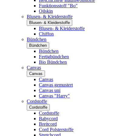
Beschichtete Baumwollstoffe
Funktionsstoff "Bo"
Oilskin
Blusen- & Kleiderstoffe
Blusen- & Kleiderstoffe
Blusen- & Kleiderstoffe
Chiffon
Bündchen
Bündchen
Bündchen
Fertigbündchen
Bio Bündchen
Canvas
Canvas
Canvas
Canvas gemustert
Canvas uni
Canvas "Harry"
Cordstoffe
Cordstoffe
Cordstoffe
Babycord
Breitcord
Cord Polsterstoffe
Stretchcord