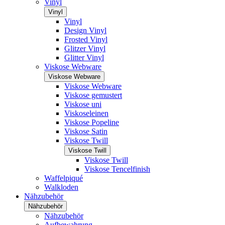
Vinyl
Vinyl
Vinyl
Design Vinyl
Frosted Vinyl
Glitzer Vinyl
Glitter Vinyl
Viskose Webware
Viskose Webware
Viskose Webware
Viskose gemustert
Viskose uni
Viskoseleinen
Viskose Popeline
Viskose Satin
Viskose Twill
Viskose Twill
Viskose Twill
Viskose Tencelfinish
Waffelpiqué
Walkloden
Nähzubehör
Nähzubehör
Nähzubehör
Aufbewahrung