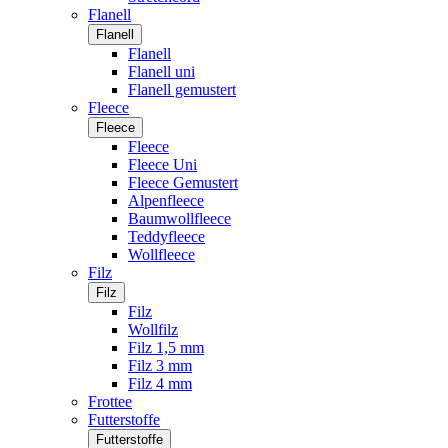
Flanell
Flanell
Flanell
Flanell uni
Flanell gemustert
Fleece
Fleece
Fleece
Fleece Uni
Fleece Gemustert
Alpenfleece
Baumwollfleece
Teddyfleece
Wollfleece
Filz
Filz
Filz
Wollfilz
Filz 1,5 mm
Filz 3 mm
Filz 4 mm
Frottee
Futterstoffe
Futterstoffe