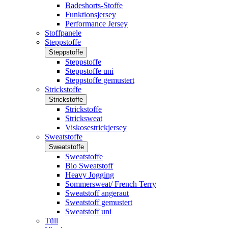
Badeshorts-Stoffe
Funktionsjersey
Performance Jersey
Stoffpanele
Steppstoffe
Steppstoffe
Steppstoffe
Steppstoffe uni
Steppstoffe gemustert
Strickstoffe
Strickstoffe
Strickstoffe
Stricksweat
Viskosestrickjersey
Sweatstoffe
Sweatstoffe
Sweatstoffe
Bio Sweatstoff
Heavy Jogging
Sommersweat/ French Terry
Sweatstoff angeraut
Sweatstoff gemustert
Sweatstoff uni
Tüll