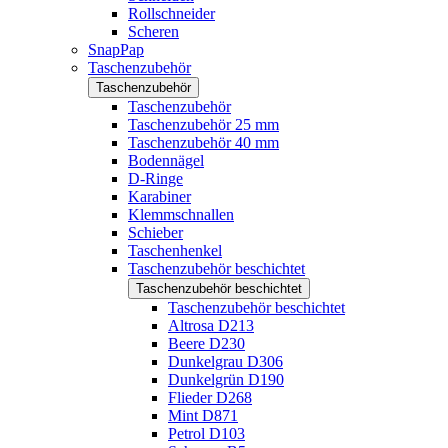
Rollschneider
Scheren
SnapPap
Taschenzubehör
Taschenzubehör
Taschenzubehör
Taschenzubehör 25 mm
Taschenzubehör 40 mm
Bodennägel
D-Ringe
Karabiner
Klemmschnallen
Schieber
Taschenhenkel
Taschenzubehör beschichtet
Taschenzubehör beschichtet
Taschenzubehör beschichtet
Altrosa D213
Beere D230
Dunkelgrau D306
Dunkelgrün D190
Flieder D268
Mint D871
Petrol D103