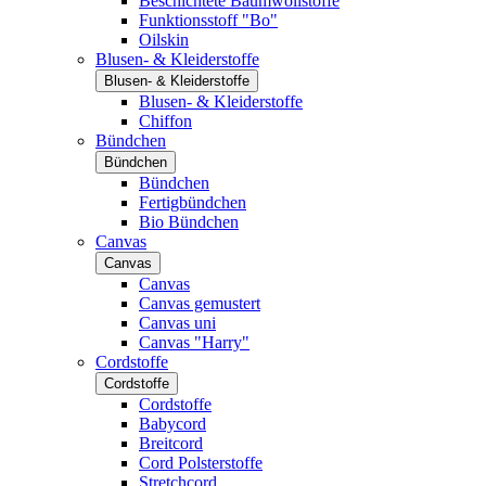
Beschichtete Baumwollstoffe
Funktionsstoff "Bo"
Oilskin
Blusen- & Kleiderstoffe
Blusen- & Kleiderstoffe
Blusen- & Kleiderstoffe
Chiffon
Bündchen
Bündchen
Bündchen
Fertigbündchen
Bio Bündchen
Canvas
Canvas
Canvas
Canvas gemustert
Canvas uni
Canvas "Harry"
Cordstoffe
Cordstoffe
Cordstoffe
Babycord
Breitcord
Cord Polsterstoffe
Stretchcord