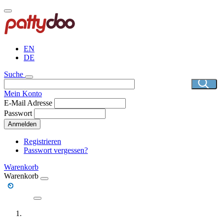
Direkt
zum
Inhalt
EN
DE
Suche
Mein Konto
E-Mail Adresse
Passwort
Anmelden
Registrieren
Passwort vergessen?
Warenkorb
Warenkorb