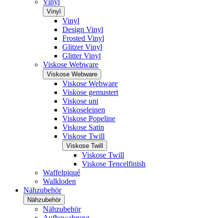
Vinyl
Vinyl
Vinyl
Design Vinyl
Frosted Vinyl
Glitzer Vinyl
Glitter Vinyl
Viskose Webware
Viskose Webware
Viskose Webware
Viskose gemustert
Viskose uni
Viskoseleinen
Viskose Popeline
Viskose Satin
Viskose Twill
Viskose Twill
Viskose Twill
Viskose Tencelfinish
Waffelpiqué
Walkloden
Nähzubehör
Nähzubehör
Nähzubehör
Aufbewahrung