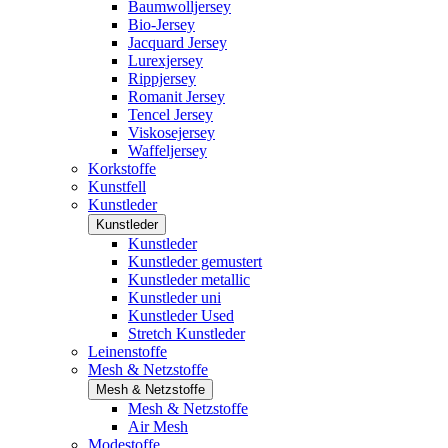
Baumwolljersey
Bio-Jersey
Jacquard Jersey
Lurexjersey
Rippjersey
Romanit Jersey
Tencel Jersey
Viskosejersey
Waffeljersey
Korkstoffe
Kunstfell
Kunstleder
Kunstleder
Kunstleder
Kunstleder gemustert
Kunstleder metallic
Kunstleder uni
Kunstleder Used
Stretch Kunstleder
Leinenstoffe
Mesh & Netzstoffe
Mesh & Netzstoffe
Mesh & Netzstoffe
Air Mesh
Modestoffe