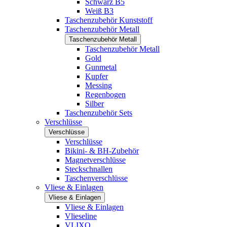
Schwarz B5
Weiß B3
Taschenzubehör Kunststoff
Taschenzubehör Metall
Taschenzubehör Metall
Taschenzubehör Metall
Gold
Gunmetal
Kupfer
Messing
Regenbogen
Silber
Taschenzubehör Sets
Verschlüsse
Verschlüsse
Verschlüsse
Bikini- & BH-Zubehör
Magnetverschlüsse
Steckschnallen
Taschenverschlüsse
Vliese & Einlagen
Vliese & Einlagen
Vliese & Einlagen
Vlieseline
VLIXO