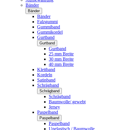
Bänder
Bänder
Bänder
Falzgummi
Gummiband
Gummikordel
Gurtband
Gurtband
Gurtband
25 mm Breite
30 mm Breite
40 mm Breite
Klettband
Kordeln
Satinband
Schrägband
Schrägband
Schrägband
Baumwolle/ gewebt
Jersey
Paspelband
Paspelband
Paspelband
Unelastisch / Baumwolle