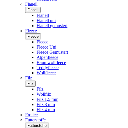
Flanell
Flanell
Flanell
Flanell uni
Flanell gemustert
Fleece
Fleece
Fleece
Fleece Uni
Fleece Gemustert
Alpenfleece
Baumwollfleece
Teddyfleece
Wollfleece
Filz
Filz
Filz
Wollfilz
Filz 1,5 mm
Filz 3 mm
Filz 4 mm
Frottee
Futterstoffe
Futterstoffe