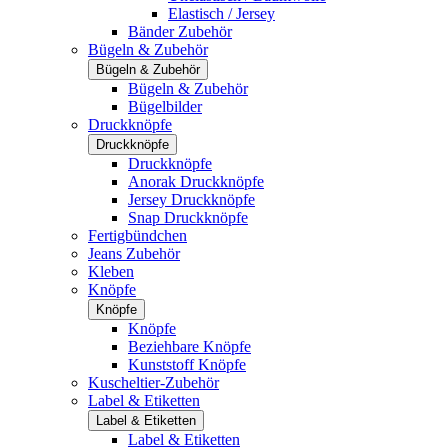
Elastisch / Jersey
Bänder Zubehör
Bügeln & Zubehör
Bügeln & Zubehör
Bügeln & Zubehör
Bügelbilder
Druckknöpfe
Druckknöpfe
Druckknöpfe
Anorak Druckknöpfe
Jersey Druckknöpfe
Snap Druckknöpfe
Fertigbündchen
Jeans Zubehör
Kleben
Knöpfe
Knöpfe
Knöpfe
Beziehbare Knöpfe
Kunststoff Knöpfe
Kuscheltier-Zubehör
Label & Etiketten
Label & Etiketten
Label & Etiketten