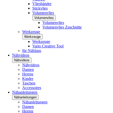
Vliesbänder
Stickvlies
Volumenvlies
Volumenvlies
Volumenvlies
Volumenvlies Zuschnitte
Werkzeuge
Werkzeuge
Werkzeuge
Vario Creative Tool
für Nähfans
Nähvideos
Nähvideos
Nähvideos
Damen
Herren
Kinder
Taschen
Accessoires
Nähanleitungen
Nähanleitungen
Nähanleitungen
Damen
Herren