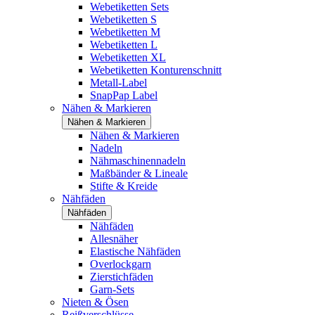
Webetiketten Sets
Webetiketten S
Webetiketten M
Webetiketten L
Webetiketten XL
Webetiketten Konturenschnitt
Metall-Label
SnapPap Label
Nähen & Markieren
Nähen & Markieren
Nähen & Markieren
Nadeln
Nähmaschinennadeln
Maßbänder & Lineale
Stifte & Kreide
Nähfäden
Nähfäden
Nähfäden
Allesnäher
Elastische Nähfäden
Overlockgarn
Zierstichfäden
Garn-Sets
Nieten & Ösen
Reißverschlüsse