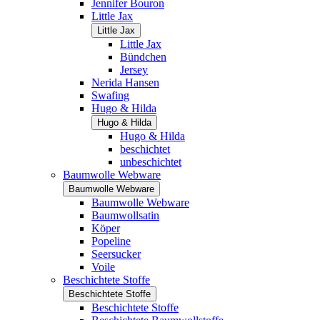
Jennifer Bouron
Little Jax
Little Jax
Little Jax
Bündchen
Jersey
Nerida Hansen
Swafing
Hugo & Hilda
Hugo & Hilda
Hugo & Hilda
beschichtet
unbeschichtet
Baumwolle Webware
Baumwolle Webware
Baumwolle Webware
Baumwollsatin
Köper
Popeline
Seersucker
Voile
Beschichtete Stoffe
Beschichtete Stoffe
Beschichtete Stoffe