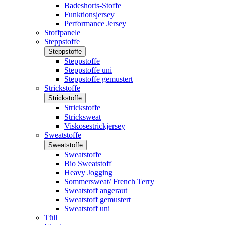
Badeshorts-Stoffe
Funktionsjersey
Performance Jersey
Stoffpanele
Steppstoffe
Steppstoffe
Steppstoffe
Steppstoffe uni
Steppstoffe gemustert
Strickstoffe
Strickstoffe
Strickstoffe
Stricksweat
Viskosestrickjersey
Sweatstoffe
Sweatstoffe
Sweatstoffe
Bio Sweatstoff
Heavy Jogging
Sommersweat/ French Terry
Sweatstoff angeraut
Sweatstoff gemustert
Sweatstoff uni
Tüll