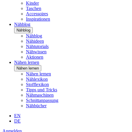
Kinder
Taschen
Accessoires
Inspirationen
Nähblog
Nähblog
Nähblog
Nähideen
Nähtutorials
Nähwissen
Aktionen
Nähen lernen
Nähen lernen
Nähen lernen
Nählexikon
Stofflexikon
Tipps und Tricks
Nähmaschinen
Schnittanpassung
Nähbücher
EN
DE
Anmelden