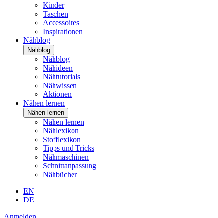
Kinder
Taschen
Accessoires
Inspirationen
Nähblog
Nähblog
Nähblog
Nähideen
Nähtutorials
Nähwissen
Aktionen
Nähen lernen
Nähen lernen
Nähen lernen
Nählexikon
Stofflexikon
Tipps und Tricks
Nähmaschinen
Schnittanpassung
Nähbücher
EN
DE
Anmelden