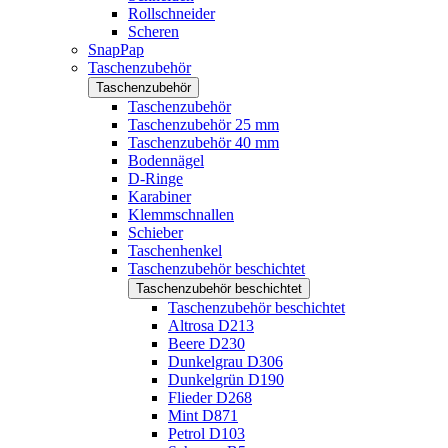
Rollschneider
Scheren
SnapPap
Taschenzubehör
Taschenzubehör
Taschenzubehör
Taschenzubehör 25 mm
Taschenzubehör 40 mm
Bodennägel
D-Ringe
Karabiner
Klemmschnallen
Schieber
Taschenhenkel
Taschenzubehör beschichtet
Taschenzubehör beschichtet
Taschenzubehör beschichtet
Altrosa D213
Beere D230
Dunkelgrau D306
Dunkelgrün D190
Flieder D268
Mint D871
Petrol D103