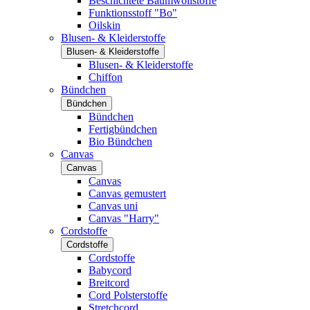
Beschichtete Baumwollstoffe
Funktionsstoff "Bo"
Oilskin
Blusen- & Kleiderstoffe
Blusen- & Kleiderstoffe
Blusen- & Kleiderstoffe
Chiffon
Bündchen
Bündchen
Bündchen
Fertigbündchen
Bio Bündchen
Canvas
Canvas
Canvas
Canvas gemustert
Canvas uni
Canvas "Harry"
Cordstoffe
Cordstoffe
Cordstoffe
Babycord
Breitcord
Cord Polsterstoffe
Stretchcord