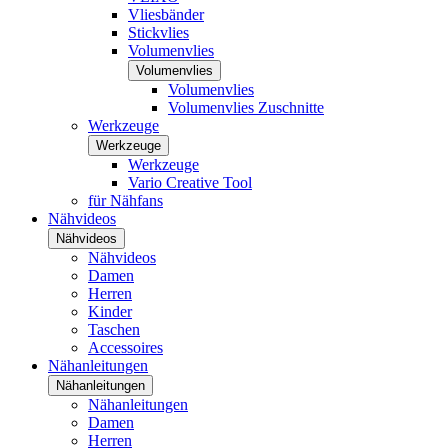
Vliesbänder
Stickvlies
Volumenvlies
Volumenvlies
Volumenvlies
Volumenvlies Zuschnitte
Werkzeuge
Werkzeuge
Werkzeuge
Vario Creative Tool
für Nähfans
Nähvideos
Nähvideos
Nähvideos
Damen
Herren
Kinder
Taschen
Accessoires
Nähanleitungen
Nähanleitungen
Nähanleitungen
Damen
Herren