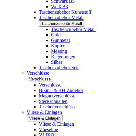
Schwarz B5
Weiß B3
Taschenzubehör Kunststoff
Taschenzubehör Metall
Taschenzubehör Metall
Taschenzubehör Metall
Gold
Gunmetal
Kupfer
Messing
Regenbogen
Silber
Taschenzubehör Sets
Verschlüsse
Verschlüsse
Verschlüsse
Bikini- & BH-Zubehör
Magnetverschlüsse
Steckschnallen
Taschenverschlüsse
Vliese & Einlagen
Vliese & Einlagen
Vliese & Einlagen
Vlieseline
VLIXO