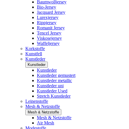
Baumwolljersey
Bio-Jersey
Jacquard Jersey
Lurexjersey
Rippjersey
Romanit Jersey
Tencel Jersey
Viskosejersey
Waffeljersey
Korkstoffe
Kunstfell
Kunstleder
Kunstleder
Kunstleder
Kunstleder gemustert
Kunstleder metallic
Kunstleder uni
Kunstleder Used
Stretch Kunstleder
Leinenstoffe
Mesh & Netzstoffe
Mesh & Netzstoffe
Mesh & Netzstoffe
Air Mesh
Modestoffe