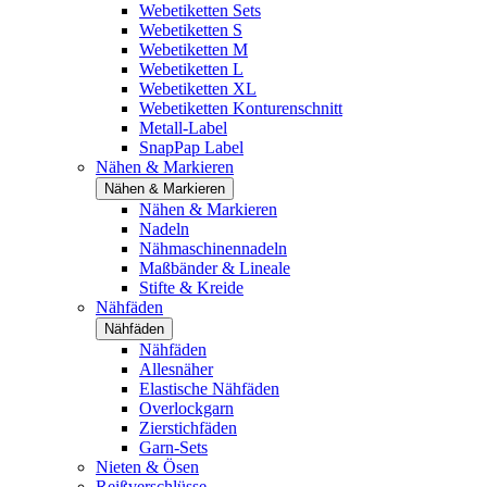
Webetiketten Sets
Webetiketten S
Webetiketten M
Webetiketten L
Webetiketten XL
Webetiketten Konturenschnitt
Metall-Label
SnapPap Label
Nähen & Markieren
Nähen & Markieren
Nähen & Markieren
Nadeln
Nähmaschinennadeln
Maßbänder & Lineale
Stifte & Kreide
Nähfäden
Nähfäden
Nähfäden
Allesnäher
Elastische Nähfäden
Overlockgarn
Zierstichfäden
Garn-Sets
Nieten & Ösen
Reißverschlüsse