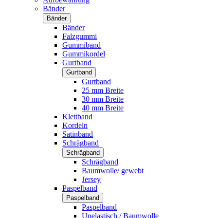
Bänder
Bänder
Bänder
Falzgummi
Gummiband
Gummikordel
Gurtband
Gurtband
Gurtband
25 mm Breite
30 mm Breite
40 mm Breite
Klettband
Kordeln
Satinband
Schrägband
Schrägband
Schrägband
Baumwolle/ gewebt
Jersey
Paspelband
Paspelband
Paspelband
Unelastisch / Baumwolle