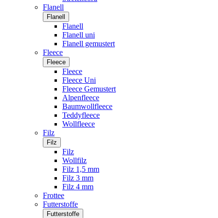
Flanell
Flanell
Flanell
Flanell uni
Flanell gemustert
Fleece
Fleece
Fleece
Fleece Uni
Fleece Gemustert
Alpenfleece
Baumwollfleece
Teddyfleece
Wollfleece
Filz
Filz
Filz
Wollfilz
Filz 1,5 mm
Filz 3 mm
Filz 4 mm
Frottee
Futterstoffe
Futterstoffe