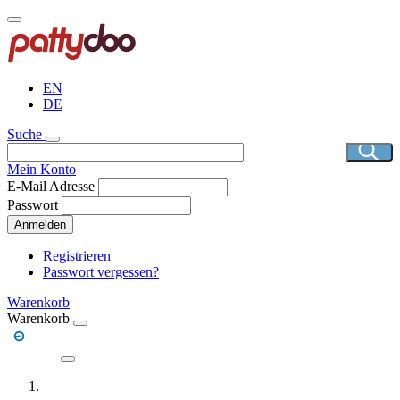
Direkt
zum
Inhalt
EN
DE
Suche
Mein Konto
E-Mail Adresse
Passwort
Anmelden
Registrieren
Passwort vergessen?
Warenkorb
Warenkorb