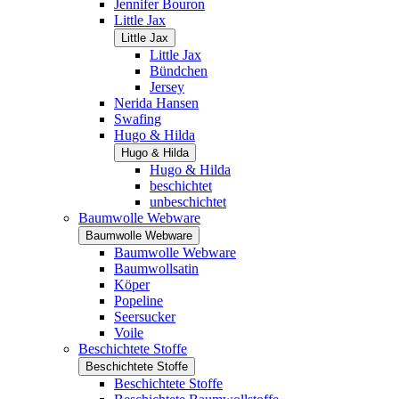
Jennifer Bouron
Little Jax
Little Jax
Little Jax
Bündchen
Jersey
Nerida Hansen
Swafing
Hugo & Hilda
Hugo & Hilda
Hugo & Hilda
beschichtet
unbeschichtet
Baumwolle Webware
Baumwolle Webware
Baumwolle Webware
Baumwollsatin
Köper
Popeline
Seersucker
Voile
Beschichtete Stoffe
Beschichtete Stoffe
Beschichtete Stoffe