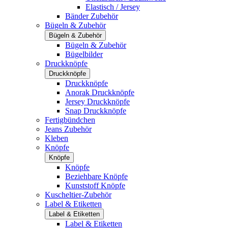
Elastisch / Jersey
Bänder Zubehör
Bügeln & Zubehör
Bügeln & Zubehör
Bügeln & Zubehör
Bügelbilder
Druckknöpfe
Druckknöpfe
Druckknöpfe
Anorak Druckknöpfe
Jersey Druckknöpfe
Snap Druckknöpfe
Fertigbündchen
Jeans Zubehör
Kleben
Knöpfe
Knöpfe
Knöpfe
Beziehbare Knöpfe
Kunststoff Knöpfe
Kuscheltier-Zubehör
Label & Etiketten
Label & Etiketten
Label & Etiketten