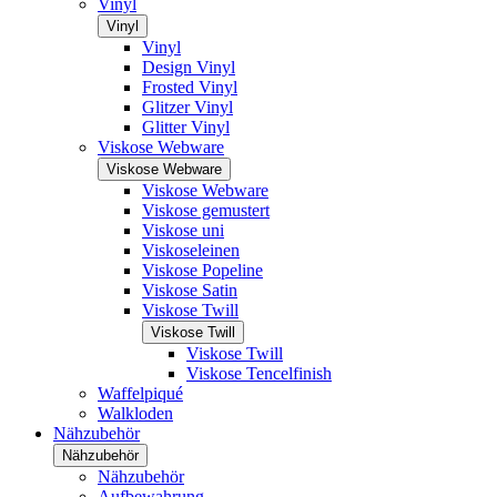
Vinyl
Vinyl
Vinyl
Design Vinyl
Frosted Vinyl
Glitzer Vinyl
Glitter Vinyl
Viskose Webware
Viskose Webware
Viskose Webware
Viskose gemustert
Viskose uni
Viskoseleinen
Viskose Popeline
Viskose Satin
Viskose Twill
Viskose Twill
Viskose Twill
Viskose Tencelfinish
Waffelpiqué
Walkloden
Nähzubehör
Nähzubehör
Nähzubehör
Aufbewahrung