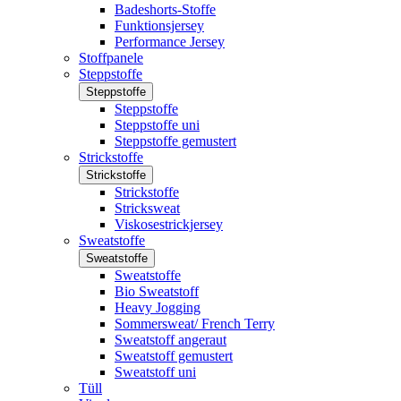
Badeshorts-Stoffe
Funktionsjersey
Performance Jersey
Stoffpanele
Steppstoffe
Steppstoffe
Steppstoffe
Steppstoffe uni
Steppstoffe gemustert
Strickstoffe
Strickstoffe
Strickstoffe
Stricksweat
Viskosestrickjersey
Sweatstoffe
Sweatstoffe
Sweatstoffe
Bio Sweatstoff
Heavy Jogging
Sommersweat/ French Terry
Sweatstoff angeraut
Sweatstoff gemustert
Sweatstoff uni
Tüll