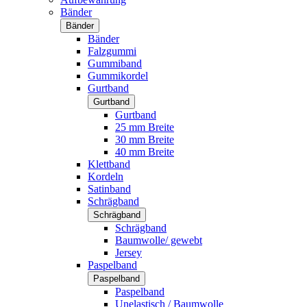
Bänder
Bänder
Bänder
Falzgummi
Gummiband
Gummikordel
Gurtband
Gurtband
Gurtband
25 mm Breite
30 mm Breite
40 mm Breite
Klettband
Kordeln
Satinband
Schrägband
Schrägband
Schrägband
Baumwolle/ gewebt
Jersey
Paspelband
Paspelband
Paspelband
Unelastisch / Baumwolle