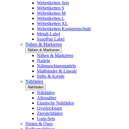
Webetiketten Sets
Webetiketten S
Webetiketten M
Webetiketten L
Webetiketten XL
Webetiketten Konturenschnitt
Metall-Label
SnapPap Label
Nähen & Markieren
Nähen & Markieren
Nähen & Markieren
Nadeln
Nähmaschinennadeln
Maßbänder & Lineale
Stifte & Kreide
Nähfäden
Nähfäden
Nähfäden
Allesnäher
Elastische Nähfäden
Overlockgarn
Zierstichfäden
Garn-Sets
Nieten & Ösen
Reißverschlüsse