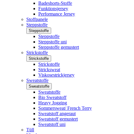
Badeshorts-Stoffe
Funktionsjersey
Performance Jersey
Stoffpanele
Steppstoffe
Steppstoffe
Steppstoffe
Steppstoffe uni
Steppstoffe gemustert
Strickstoffe
Strickstoffe
Strickstoffe
Stricksweat
Viskosestrickjersey
Sweatstoffe
Sweatstoffe
Sweatstoffe
Bio Sweatstoff
Heavy Jogging
Sommersweat/ French Terry
Sweatstoff angeraut
Sweatstoff gemustert
Sweatstoff uni
Tüll