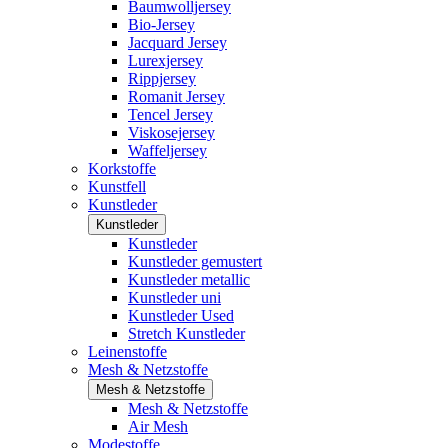
Baumwolljersey
Bio-Jersey
Jacquard Jersey
Lurexjersey
Rippjersey
Romanit Jersey
Tencel Jersey
Viskosejersey
Waffeljersey
Korkstoffe
Kunstfell
Kunstleder
Kunstleder
Kunstleder
Kunstleder gemustert
Kunstleder metallic
Kunstleder uni
Kunstleder Used
Stretch Kunstleder
Leinenstoffe
Mesh & Netzstoffe
Mesh & Netzstoffe
Mesh & Netzstoffe
Air Mesh
Modestoffe