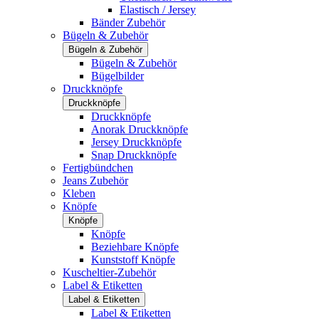
Elastisch / Jersey
Bänder Zubehör
Bügeln & Zubehör
Bügeln & Zubehör
Bügeln & Zubehör
Bügelbilder
Druckknöpfe
Druckknöpfe
Druckknöpfe
Anorak Druckknöpfe
Jersey Druckknöpfe
Snap Druckknöpfe
Fertigbündchen
Jeans Zubehör
Kleben
Knöpfe
Knöpfe
Knöpfe
Beziehbare Knöpfe
Kunststoff Knöpfe
Kuscheltier-Zubehör
Label & Etiketten
Label & Etiketten
Label & Etiketten