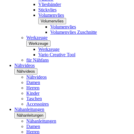
Vliesbänder
Stickvlies
Volumenvlies
Volumenvlies
Volumenvlies
Volumenvlies Zuschnitte
Werkzeuge
Werkzeuge
Werkzeuge
Vario Creative Tool
für Nähfans
Nähvideos
Nähvideos
Nähvideos
Damen
Herren
Kinder
Taschen
Accessoires
Nähanleitungen
Nähanleitungen
Nähanleitungen
Damen
Herren