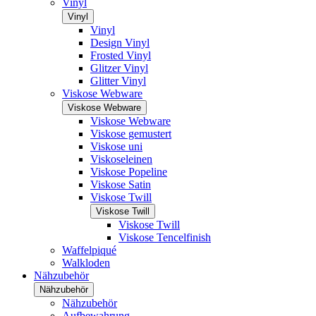
Vinyl
Vinyl
Vinyl
Design Vinyl
Frosted Vinyl
Glitzer Vinyl
Glitter Vinyl
Viskose Webware
Viskose Webware
Viskose Webware
Viskose gemustert
Viskose uni
Viskoseleinen
Viskose Popeline
Viskose Satin
Viskose Twill
Viskose Twill
Viskose Twill
Viskose Tencelfinish
Waffelpiqué
Walkloden
Nähzubehör
Nähzubehör
Nähzubehör
Aufbewahrung