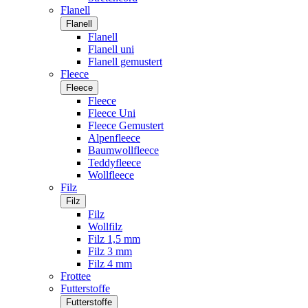
Flanell
Flanell
Flanell
Flanell uni
Flanell gemustert
Fleece
Fleece
Fleece
Fleece Uni
Fleece Gemustert
Alpenfleece
Baumwollfleece
Teddyfleece
Wollfleece
Filz
Filz
Filz
Wollfilz
Filz 1,5 mm
Filz 3 mm
Filz 4 mm
Frottee
Futterstoffe
Futterstoffe