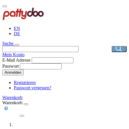
Direkt
zum
Inhalt
EN
DE
Suche
Mein Konto
E-Mail Adresse
Passwort
Anmelden
Registrieren
Passwort vergessen?
Warenkorb
Warenkorb