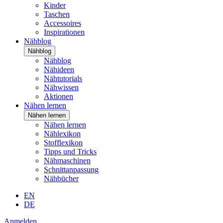
Kinder
Taschen
Accessoires
Inspirationen
Nähblog
Nähblog
Nähblog
Nähideen
Nähtutorials
Nähwissen
Aktionen
Nähen lernen
Nähen lernen
Nähen lernen
Nählexikon
Stofflexikon
Tipps und Tricks
Nähmaschinen
Schnittanpassung
Nähbücher
EN
DE
Anmelden