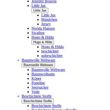
Jennifer Bouron
Little Jax
Little Jax
Little Jax
Bündchen
Jersey
Nerida Hansen
Swafing
Hugo & Hilda
Hugo & Hilda
Hugo & Hilda
beschichtet
unbeschichtet
Baumwolle Webware
Baumwolle Webware
Baumwolle Webware
Baumwollsatin
Köper
Popeline
Seersucker
Voile
Beschichtete Stoffe
Beschichtete Stoffe
Beschichtete Stoffe