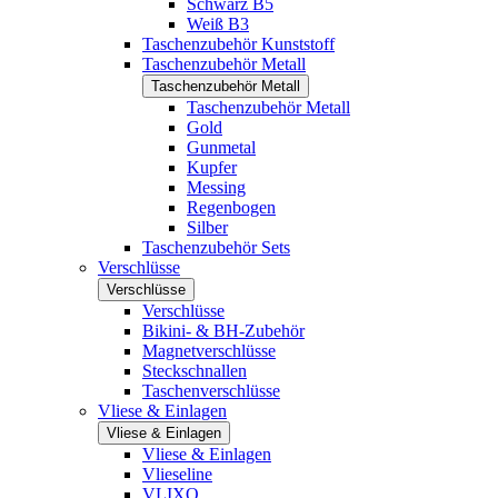
Schwarz B5
Weiß B3
Taschenzubehör Kunststoff
Taschenzubehör Metall
Taschenzubehör Metall
Taschenzubehör Metall
Gold
Gunmetal
Kupfer
Messing
Regenbogen
Silber
Taschenzubehör Sets
Verschlüsse
Verschlüsse
Verschlüsse
Bikini- & BH-Zubehör
Magnetverschlüsse
Steckschnallen
Taschenverschlüsse
Vliese & Einlagen
Vliese & Einlagen
Vliese & Einlagen
Vlieseline
VLIXO