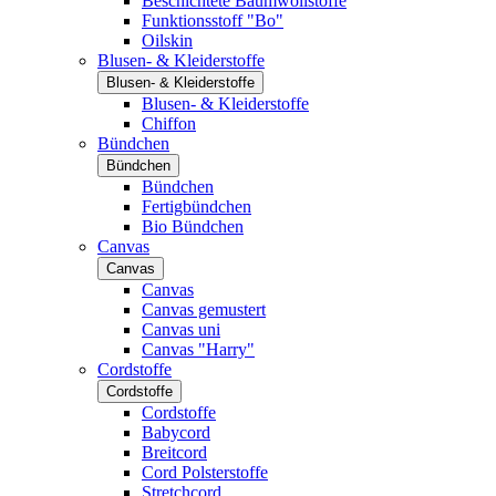
Beschichtete Baumwollstoffe
Funktionsstoff "Bo"
Oilskin
Blusen- & Kleiderstoffe
Blusen- & Kleiderstoffe
Blusen- & Kleiderstoffe
Chiffon
Bündchen
Bündchen
Bündchen
Fertigbündchen
Bio Bündchen
Canvas
Canvas
Canvas
Canvas gemustert
Canvas uni
Canvas "Harry"
Cordstoffe
Cordstoffe
Cordstoffe
Babycord
Breitcord
Cord Polsterstoffe
Stretchcord