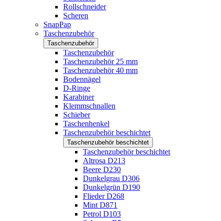
Rollschneider
Scheren
SnapPap
Taschenzubehör
Taschenzubehör
Taschenzubehör
Taschenzubehör 25 mm
Taschenzubehör 40 mm
Bodennägel
D-Ringe
Karabiner
Klemmschnallen
Schieber
Taschenhenkel
Taschenzubehör beschichtet
Taschenzubehör beschichtet
Taschenzubehör beschichtet
Altrosa D213
Beere D230
Dunkelgrau D306
Dunkelgrün D190
Flieder D268
Mint D871
Petrol D103