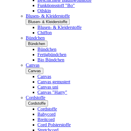
Beschichtete Baumwollstoffe
Funktionsstoff "Bo"
Oilskin
Blusen- & Kleiderstoffe
Blusen- & Kleiderstoffe
Blusen- & Kleiderstoffe
Chiffon
Bündchen
Bündchen
Bündchen
Fertigbündchen
Bio Bündchen
Canvas
Canvas
Canvas
Canvas gemustert
Canvas uni
Canvas "Harry"
Cordstoffe
Cordstoffe
Cordstoffe
Babycord
Breitcord
Cord Polsterstoffe
Stretchcord