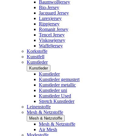
Baumwolljersey
Bio-Jersey
Jacquard Jersey
Lurexjersey
Rippjersey
Romanit Jersey
Tencel Jersey
Viskosejersey
Waffeljersey
Korkstoffe
Kunstfell
Kunstleder
Kunstleder
Kunstleder
Kunstleder gemustert
Kunstleder metallic
Kunstleder uni
Kunstleder Used
Stretch Kunstleder
Leinenstoffe
Mesh & Netzstoffe
Mesh & Netzstoffe
Mesh & Netzstoffe
Air Mesh
Modestoffe