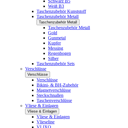
Schwarz B5
Weiß B3
Taschenzubehör Kunststoff
Taschenzubehör Metall
Taschenzubehör Metall
Taschenzubehör Metall
Gold
Gunmetal
Kupfer
Messing
Regenbogen
Silber
Taschenzubehör Sets
Verschlüsse
Verschlüsse
Verschlüsse
Bikini- & BH-Zubehör
Magnetverschlüsse
Steckschnallen
Taschenverschlüsse
Vliese & Einlagen
Vliese & Einlagen
Vliese & Einlagen
Vlieseline
VLIXO