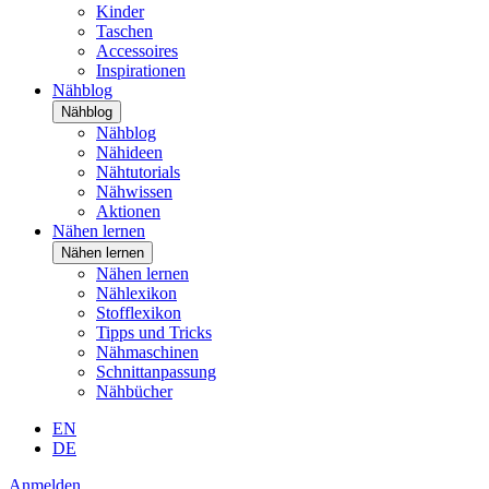
Kinder
Taschen
Accessoires
Inspirationen
Nähblog
Nähblog
Nähblog
Nähideen
Nähtutorials
Nähwissen
Aktionen
Nähen lernen
Nähen lernen
Nähen lernen
Nählexikon
Stofflexikon
Tipps und Tricks
Nähmaschinen
Schnittanpassung
Nähbücher
EN
DE
Anmelden