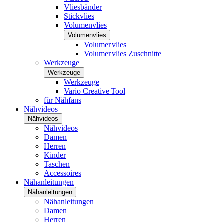
Vliesbänder
Stickvlies
Volumenvlies
Volumenvlies
Volumenvlies
Volumenvlies Zuschnitte
Werkzeuge
Werkzeuge
Werkzeuge
Vario Creative Tool
für Nähfans
Nähvideos
Nähvideos
Nähvideos
Damen
Herren
Kinder
Taschen
Accessoires
Nähanleitungen
Nähanleitungen
Nähanleitungen
Damen
Herren