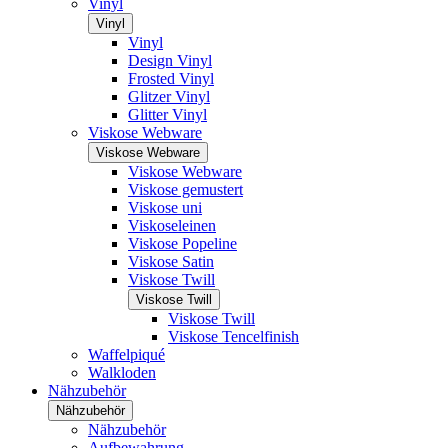
Vinyl
Vinyl
Vinyl
Design Vinyl
Frosted Vinyl
Glitzer Vinyl
Glitter Vinyl
Viskose Webware
Viskose Webware
Viskose Webware
Viskose gemustert
Viskose uni
Viskoseleinen
Viskose Popeline
Viskose Satin
Viskose Twill
Viskose Twill
Viskose Twill
Viskose Tencelfinish
Waffelpiqué
Walkloden
Nähzubehör
Nähzubehör
Nähzubehör
Aufbewahrung