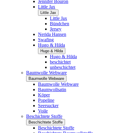
Jennifer Bouron
Little Jax
Little Jax
Little Jax
Bündchen
Jersey
Nerida Hansen
Swafing
Hugo & Hilda
Hugo & Hilda
Hugo & Hilda
beschichtet
unbeschichtet
Baumwolle Webware
Baumwolle Webware
Baumwolle Webware
Baumwollsatin
Köper
Popeline
Seersucker
Voile
Beschichtete Stoffe
Beschichtete Stoffe
Beschichtete Stoffe