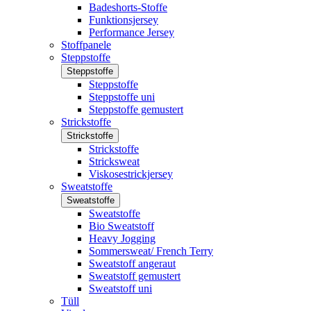
Badeshorts-Stoffe
Funktionsjersey
Performance Jersey
Stoffpanele
Steppstoffe
Steppstoffe
Steppstoffe
Steppstoffe uni
Steppstoffe gemustert
Strickstoffe
Strickstoffe
Strickstoffe
Stricksweat
Viskosestrickjersey
Sweatstoffe
Sweatstoffe
Sweatstoffe
Bio Sweatstoff
Heavy Jogging
Sommersweat/ French Terry
Sweatstoff angeraut
Sweatstoff gemustert
Sweatstoff uni
Tüll