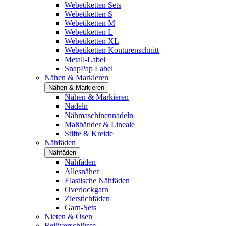
Webetiketten Sets
Webetiketten S
Webetiketten M
Webetiketten L
Webetiketten XL
Webetiketten Konturenschnitt
Metall-Label
SnapPap Label
Nähen & Markieren
Nähen & Markieren
Nähen & Markieren
Nadeln
Nähmaschinennadeln
Maßbänder & Lineale
Stifte & Kreide
Nähfäden
Nähfäden
Nähfäden
Allesnäher
Elastische Nähfäden
Overlockgarn
Zierstichfäden
Garn-Sets
Nieten & Ösen
Reißverschlüsse