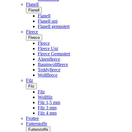
Flanell
Flanell
Flanell
Flanell uni
Flanell gemustert
Fleece
Fleece
Fleece
Fleece Uni
Fleece Gemustert
Alpenfleece
Baumwollfleece
Teddyfleece
Wollfleece
Filz
Filz
Filz
Wollfilz
Filz 1,5 mm
Filz 3 mm
Filz 4 mm
Frottee
Futterstoffe
Futterstoffe