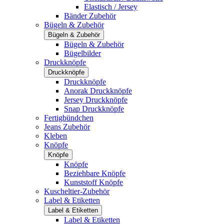
Elastisch / Jersey
Bänder Zubehör
Bügeln & Zubehör
Bügeln & Zubehör
Bügeln & Zubehör
Bügelbilder
Druckknöpfe
Druckknöpfe
Druckknöpfe
Anorak Druckknöpfe
Jersey Druckknöpfe
Snap Druckknöpfe
Fertigbündchen
Jeans Zubehör
Kleben
Knöpfe
Knöpfe
Knöpfe
Beziehbare Knöpfe
Kunststoff Knöpfe
Kuscheltier-Zubehör
Label & Etiketten
Label & Etiketten
Label & Etiketten