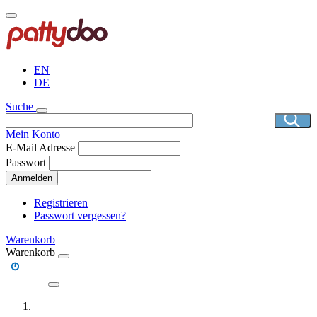
Direkt
zum
Inhalt
EN
DE
Suche
Mein Konto
E-Mail Adresse
Passwort
Anmelden
Registrieren
Passwort vergessen?
Warenkorb
Warenkorb