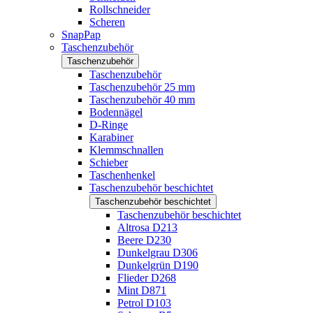
Rollschneider
Scheren
SnapPap
Taschenzubehör
Taschenzubehör
Taschenzubehör
Taschenzubehör 25 mm
Taschenzubehör 40 mm
Bodennägel
D-Ringe
Karabiner
Klemmschnallen
Schieber
Taschenhenkel
Taschenzubehör beschichtet
Taschenzubehör beschichtet
Taschenzubehör beschichtet
Altrosa D213
Beere D230
Dunkelgrau D306
Dunkelgrün D190
Flieder D268
Mint D871
Petrol D103