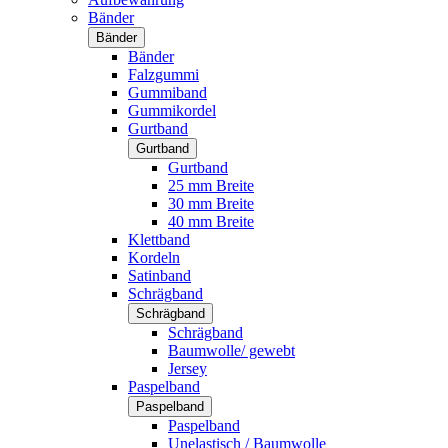
Bänder
Bänder
Bänder
Falzgummi
Gummiband
Gummikordel
Gurtband
Gurtband
Gurtband
25 mm Breite
30 mm Breite
40 mm Breite
Klettband
Kordeln
Satinband
Schrägband
Schrägband
Schrägband
Baumwolle/ gewebt
Jersey
Paspelband
Paspelband
Paspelband
Unelastisch / Baumwolle