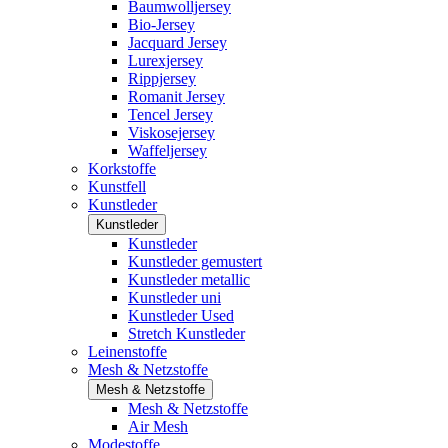
Baumwolljersey
Bio-Jersey
Jacquard Jersey
Lurexjersey
Rippjersey
Romanit Jersey
Tencel Jersey
Viskosejersey
Waffeljersey
Korkstoffe
Kunstfell
Kunstleder
Kunstleder
Kunstleder
Kunstleder gemustert
Kunstleder metallic
Kunstleder uni
Kunstleder Used
Stretch Kunstleder
Leinenstoffe
Mesh & Netzstoffe
Mesh & Netzstoffe
Mesh & Netzstoffe
Air Mesh
Modestoffe