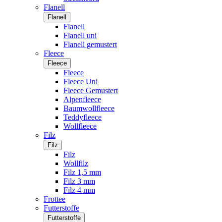
Flanell
Flanell
Flanell
Flanell uni
Flanell gemustert
Fleece
Fleece
Fleece
Fleece Uni
Fleece Gemustert
Alpenfleece
Baumwollfleece
Teddyfleece
Wollfleece
Filz
Filz
Filz
Wollfilz
Filz 1,5 mm
Filz 3 mm
Filz 4 mm
Frottee
Futterstoffe
Futterstoffe