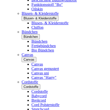
Beschichtete Baumwollstoffe
Funktionsstoff "Bo"
Oilskin
Blusen- & Kleiderstoffe
Blusen- & Kleiderstoffe
Blusen- & Kleiderstoffe
Chiffon
Bündchen
Bündchen
Bündchen
Fertigbündchen
Bio Bündchen
Canvas
Canvas
Canvas
Canvas gemustert
Canvas uni
Canvas "Harry"
Cordstoffe
Cordstoffe
Cordstoffe
Babycord
Breitcord
Cord Polsterstoffe
Stretchcord