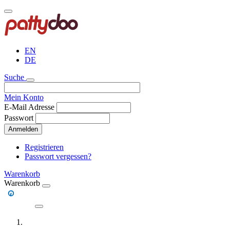
Direkt
zum
Inhalt
EN
DE
Suche
Mein Konto
E-Mail Adresse
Passwort
Anmelden
Registrieren
Passwort vergessen?
Warenkorb
Warenkorb