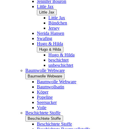
Jennifer Bouron
Little Jax
Little Jax
Little Jax
Bündchen
Jersey
Nerida Hansen
Swafing
Hugo & Hilda
Hugo & Hilda
Hugo & Hilda
beschichtet
unbeschichtet
Baumwolle Webware
Baumwolle Webware
Baumwolle Webware
Baumwollsatin
Köper
Popeline
Seersucker
Voile
Beschichtete Stoffe
Beschichtete Stoffe
Beschichtete Stoffe