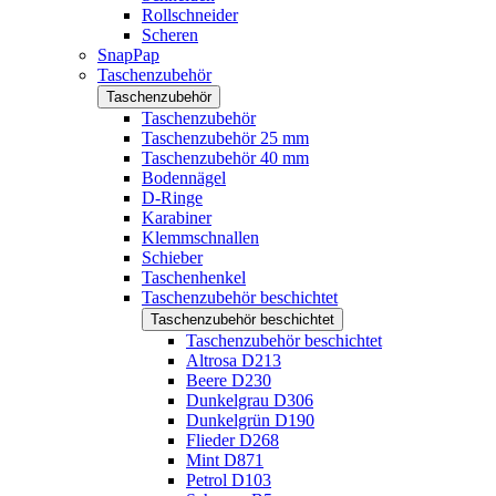
Rollschneider
Scheren
SnapPap
Taschenzubehör
Taschenzubehör
Taschenzubehör
Taschenzubehör 25 mm
Taschenzubehör 40 mm
Bodennägel
D-Ringe
Karabiner
Klemmschnallen
Schieber
Taschenhenkel
Taschenzubehör beschichtet
Taschenzubehör beschichtet
Taschenzubehör beschichtet
Altrosa D213
Beere D230
Dunkelgrau D306
Dunkelgrün D190
Flieder D268
Mint D871
Petrol D103