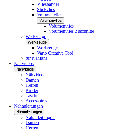
Vliesbänder
Stickvlies
Volumenvlies
Volumenvlies
Volumenvlies
Volumenvlies Zuschnitte
Werkzeuge
Werkzeuge
Werkzeuge
Vario Creative Tool
für Nähfans
Nähvideos
Nähvideos
Nähvideos
Damen
Herren
Kinder
Taschen
Accessoires
Nähanleitungen
Nähanleitungen
Nähanleitungen
Damen
Herren