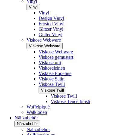
Vinyl
Vinyl
Vinyl
Design Vinyl
Frosted Vinyl
Glitzer Vinyl
Glitter Vinyl
Viskose Webware
Viskose Webware
Viskose Webware
Viskose gemustert
Viskose uni
Viskoseleinen
Viskose Popeline
Viskose Satin
Viskose Twill
Viskose Twill
Viskose Twill
Viskose Tencelfinish
Waffelpiqué
Walkloden
Nähzubehör
Nähzubehör
Nähzubehör
Aufbewahrung