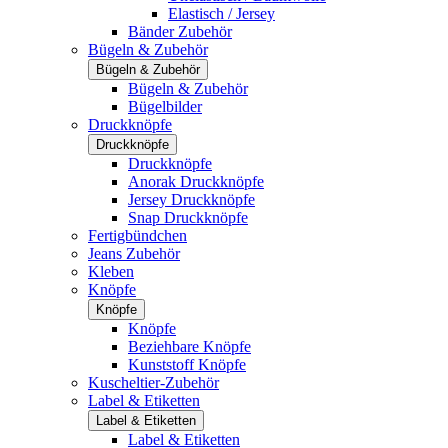
Elastisch / Jersey
Bänder Zubehör
Bügeln & Zubehör
Bügeln & Zubehör
Bügeln & Zubehör
Bügelbilder
Druckknöpfe
Druckknöpfe
Druckknöpfe
Anorak Druckknöpfe
Jersey Druckknöpfe
Snap Druckknöpfe
Fertigbündchen
Jeans Zubehör
Kleben
Knöpfe
Knöpfe
Knöpfe
Beziehbare Knöpfe
Kunststoff Knöpfe
Kuscheltier-Zubehör
Label & Etiketten
Label & Etiketten
Label & Etiketten