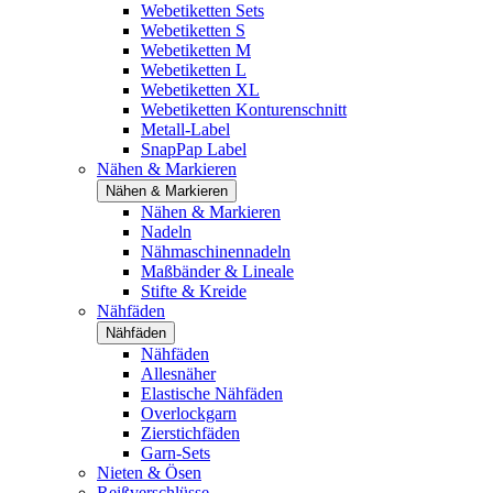
Webetiketten Sets
Webetiketten S
Webetiketten M
Webetiketten L
Webetiketten XL
Webetiketten Konturenschnitt
Metall-Label
SnapPap Label
Nähen & Markieren
Nähen & Markieren
Nähen & Markieren
Nadeln
Nähmaschinennadeln
Maßbänder & Lineale
Stifte & Kreide
Nähfäden
Nähfäden
Nähfäden
Allesnäher
Elastische Nähfäden
Overlockgarn
Zierstichfäden
Garn-Sets
Nieten & Ösen
Reißverschlüsse