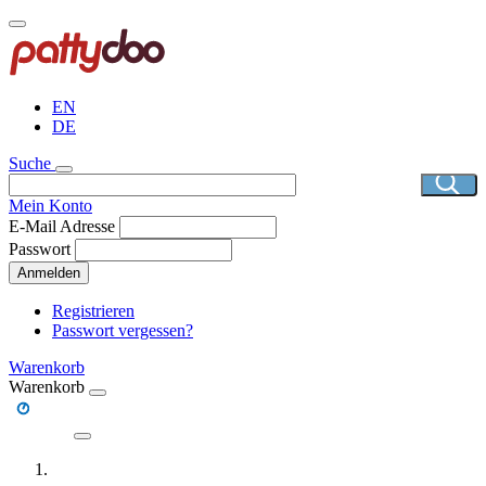
Direkt
zum
Inhalt
EN
DE
Suche
Mein Konto
E-Mail Adresse
Passwort
Anmelden
Registrieren
Passwort vergessen?
Warenkorb
Warenkorb