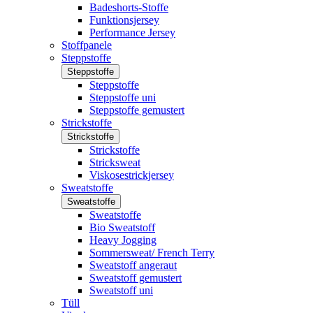
Badeshorts-Stoffe
Funktionsjersey
Performance Jersey
Stoffpanele
Steppstoffe
Steppstoffe
Steppstoffe
Steppstoffe uni
Steppstoffe gemustert
Strickstoffe
Strickstoffe
Strickstoffe
Stricksweat
Viskosestrickjersey
Sweatstoffe
Sweatstoffe
Sweatstoffe
Bio Sweatstoff
Heavy Jogging
Sommersweat/ French Terry
Sweatstoff angeraut
Sweatstoff gemustert
Sweatstoff uni
Tüll