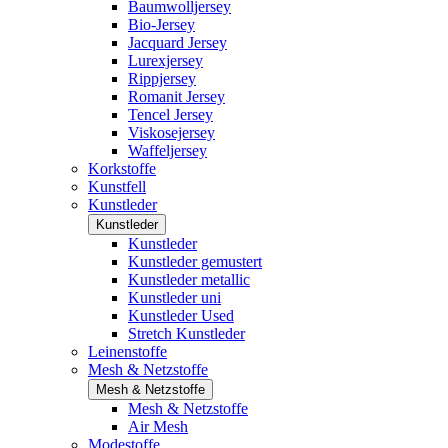
Baumwolljersey
Bio-Jersey
Jacquard Jersey
Lurexjersey
Rippjersey
Romanit Jersey
Tencel Jersey
Viskosejersey
Waffeljersey
Korkstoffe
Kunstfell
Kunstleder
Kunstleder
Kunstleder
Kunstleder gemustert
Kunstleder metallic
Kunstleder uni
Kunstleder Used
Stretch Kunstleder
Leinenstoffe
Mesh & Netzstoffe
Mesh & Netzstoffe
Mesh & Netzstoffe
Air Mesh
Modestoffe