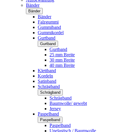
Bänder
Bänder
Bänder
Falzgummi
Gummiband
Gummikordel
Gurtband
Gurtband
Gurtband
25 mm Breite
30 mm Breite
40 mm Breite
Klettband
Kordeln
Satinband
Schrägband
Schrägband
Schrägband
Baumwolle/ gewebt
Jersey
Paspelband
Paspelband
Paspelband
Unelastisch / Baumwolle