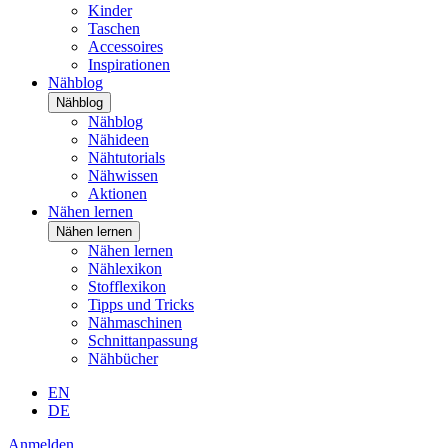
Kinder
Taschen
Accessoires
Inspirationen
Nähblog
Nähblog
Nähblog
Nähideen
Nähtutorials
Nähwissen
Aktionen
Nähen lernen
Nähen lernen
Nähen lernen
Nählexikon
Stofflexikon
Tipps und Tricks
Nähmaschinen
Schnittanpassung
Nähbücher
EN
DE
Anmelden