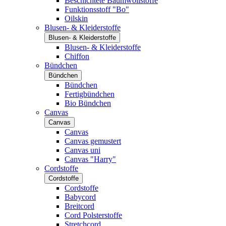
Beschichtete Baumwollstoffe
Funktionsstoff "Bo"
Oilskin
Blusen- & Kleiderstoffe
Blusen- & Kleiderstoffe
Blusen- & Kleiderstoffe
Chiffon
Bündchen
Bündchen
Bündchen
Fertigbündchen
Bio Bündchen
Canvas
Canvas
Canvas
Canvas gemustert
Canvas uni
Canvas "Harry"
Cordstoffe
Cordstoffe
Cordstoffe
Babycord
Breitcord
Cord Polsterstoffe
Stretchcord