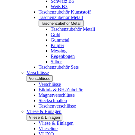
Schwarz B5
Weiß B3
Taschenzubehör Kunststoff
Taschenzubehör Metall
Taschenzubehör Metall
Taschenzubehör Metall
Gold
Gunmetal
Kupfer
Messing
Regenbogen
Silber
Taschenzubehör Sets
Verschlüsse
Verschlüsse
Verschlüsse
Bikini- & BH-Zubehör
Magnetverschlüsse
Steckschnallen
Taschenverschlüsse
Vliese & Einlagen
Vliese & Einlagen
Vliese & Einlagen
Vlieseline
VLIXO