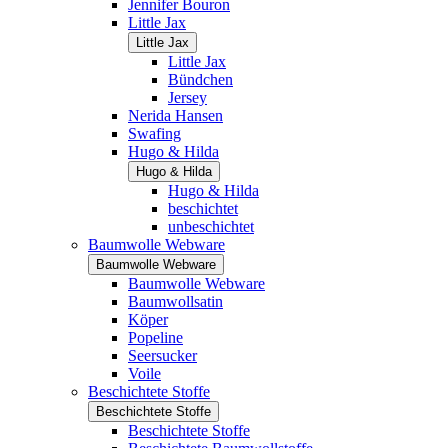
Jennifer Bouron
Little Jax
Little Jax
Little Jax
Bündchen
Jersey
Nerida Hansen
Swafing
Hugo & Hilda
Hugo & Hilda
Hugo & Hilda
beschichtet
unbeschichtet
Baumwolle Webware
Baumwolle Webware
Baumwolle Webware
Baumwollsatin
Köper
Popeline
Seersucker
Voile
Beschichtete Stoffe
Beschichtete Stoffe
Beschichtete Stoffe