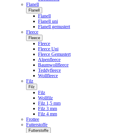
Flanell
Flanell
Flanell
Flanell uni
Flanell gemustert
Fleece
Fleece
Fleece
Fleece Uni
Fleece Gemustert
Alpenfleece
Baumwollfleece
Teddyfleece
Wollfleece
Filz
Filz
Filz
Wollfilz
Filz 1,5 mm
Filz 3 mm
Filz 4 mm
Frottee
Futterstoffe
Futterstoffe