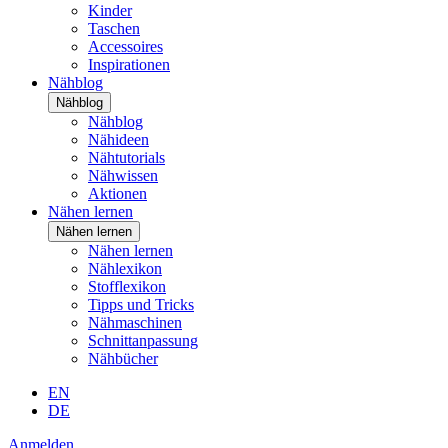
Kinder
Taschen
Accessoires
Inspirationen
Nähblog
Nähblog
Nähblog
Nähideen
Nähtutorials
Nähwissen
Aktionen
Nähen lernen
Nähen lernen
Nähen lernen
Nählexikon
Stofflexikon
Tipps und Tricks
Nähmaschinen
Schnittanpassung
Nähbücher
EN
DE
Anmelden