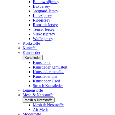
Baumwolljersey
Bio-Jersey
Jacquard Jersey
Lurexjersey
Rippjersey
Romanit Jersey
Tencel Jersey
Viskosejersey
Waffeljersey
Korkstoffe
Kunstfell
Kunstleder
Kunstleder
Kunstleder
Kunstleder gemustert
Kunstleder metallic
Kunstleder uni
Kunstleder Used
Stretch Kunstleder
Leinenstoffe
Mesh & Netzstoffe
Mesh & Netzstoffe
Mesh & Netzstoffe
Air Mesh
Modestoffe