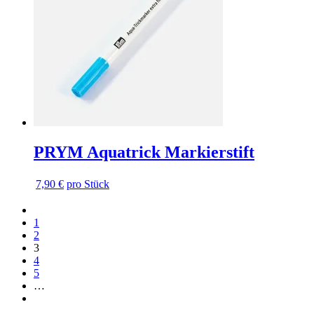
PRYM Aquatrick Markierstift
7,90 €
pro Stück
Vorherige
Vorherige
Seite
Seite
Seite
1
Seite
2
3
Seite
4
Seite
5
…
Nächste
Nächste
Seite
Seite