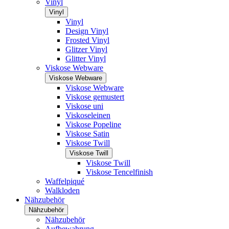
Vinyl
Vinyl
Vinyl
Design Vinyl
Frosted Vinyl
Glitzer Vinyl
Glitter Vinyl
Viskose Webware
Viskose Webware
Viskose Webware
Viskose gemustert
Viskose uni
Viskoseleinen
Viskose Popeline
Viskose Satin
Viskose Twill
Viskose Twill
Viskose Twill
Viskose Tencelfinish
Waffelpiqué
Walkloden
Nähzubehör
Nähzubehör
Nähzubehör
Aufbewahrung