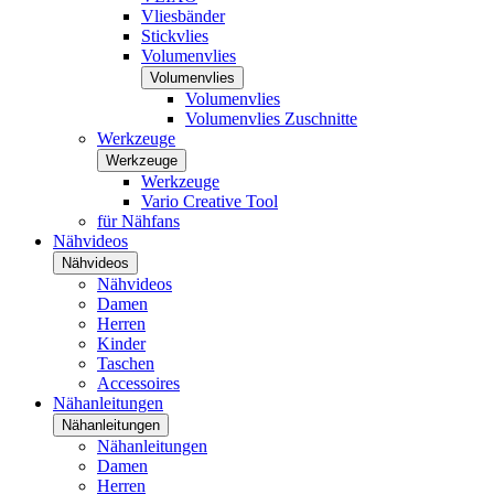
Vliesbänder
Stickvlies
Volumenvlies
Volumenvlies
Volumenvlies
Volumenvlies Zuschnitte
Werkzeuge
Werkzeuge
Werkzeuge
Vario Creative Tool
für Nähfans
Nähvideos
Nähvideos
Nähvideos
Damen
Herren
Kinder
Taschen
Accessoires
Nähanleitungen
Nähanleitungen
Nähanleitungen
Damen
Herren