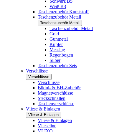
Schwarz B5
Weiß B3
Taschenzubehör Kunststoff
Taschenzubehör Metall
Taschenzubehör Metall
Taschenzubehör Metall
Gold
Gunmetal
Kupfer
Messing
Regenbogen
Silber
Taschenzubehör Sets
Verschlüsse
Verschlüsse
Verschlüsse
Bikini- & BH-Zubehör
Magnetverschlüsse
Steckschnallen
Taschenverschlüsse
Vliese & Einlagen
Vliese & Einlagen
Vliese & Einlagen
Vlieseline
VLIXO