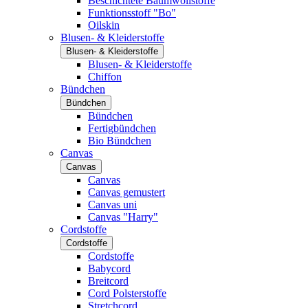
Beschichtete Baumwollstoffe
Funktionsstoff "Bo"
Oilskin
Blusen- & Kleiderstoffe
Blusen- & Kleiderstoffe
Blusen- & Kleiderstoffe
Chiffon
Bündchen
Bündchen
Bündchen
Fertigbündchen
Bio Bündchen
Canvas
Canvas
Canvas
Canvas gemustert
Canvas uni
Canvas "Harry"
Cordstoffe
Cordstoffe
Cordstoffe
Babycord
Breitcord
Cord Polsterstoffe
Stretchcord