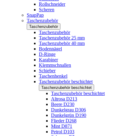
Rollschneider
Scheren
SnapPap
Taschenzubehör
Taschenzubehör
Taschenzubehör
Taschenzubehör 25 mm
Taschenzubehör 40 mm
Bodennägel
D-Ringe
Karabiner
Klemmschnallen
Schieber
Taschenhenkel
Taschenzubehör beschichtet
Taschenzubehör beschichtet
Taschenzubehör beschichtet
Altrosa D213
Beere D230
Dunkelgrau D306
Dunkelgrün D190
Flieder D268
Mint D871
Petrol D103