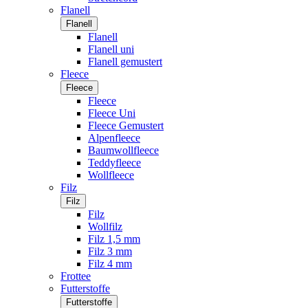
Flanell
Flanell
Flanell
Flanell uni
Flanell gemustert
Fleece
Fleece
Fleece
Fleece Uni
Fleece Gemustert
Alpenfleece
Baumwollfleece
Teddyfleece
Wollfleece
Filz
Filz
Filz
Wollfilz
Filz 1,5 mm
Filz 3 mm
Filz 4 mm
Frottee
Futterstoffe
Futterstoffe