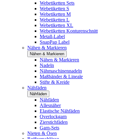
Webetiketten Sets
Webetiketten S
Webetiketten M
Webetiketten L
Webetiketten XL
Webetiketten Konturenschnitt
Metall-Label
SnapPap Label
Nähen & Markieren
Nähen & Markieren
Nähen & Markieren
Nadeln
Nähmaschinennadeln
Maßbänder & Lineale
Stifte & Kreide
Nähfäden
Nähfäden
Nähfäden
Allesnäher
Elastische Nähfäden
Overlockgarn
Zierstichfäden
Garn-Sets
Nieten & Ösen
Reißverschlüsse