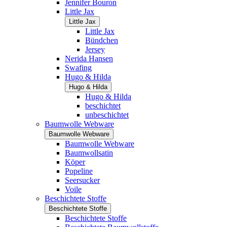
Jennifer Bouron
Little Jax
Little Jax
Little Jax
Bündchen
Jersey
Nerida Hansen
Swafing
Hugo & Hilda
Hugo & Hilda
Hugo & Hilda
beschichtet
unbeschichtet
Baumwolle Webware
Baumwolle Webware
Baumwolle Webware
Baumwollsatin
Köper
Popeline
Seersucker
Voile
Beschichtete Stoffe
Beschichtete Stoffe
Beschichtete Stoffe