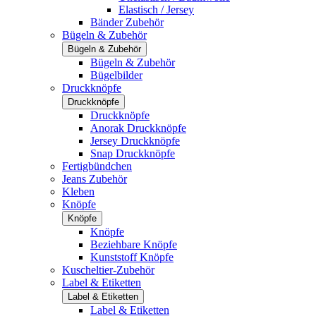
Elastisch / Jersey
Bänder Zubehör
Bügeln & Zubehör
Bügeln & Zubehör
Bügeln & Zubehör
Bügelbilder
Druckknöpfe
Druckknöpfe
Druckknöpfe
Anorak Druckknöpfe
Jersey Druckknöpfe
Snap Druckknöpfe
Fertigbündchen
Jeans Zubehör
Kleben
Knöpfe
Knöpfe
Knöpfe
Beziehbare Knöpfe
Kunststoff Knöpfe
Kuscheltier-Zubehör
Label & Etiketten
Label & Etiketten
Label & Etiketten