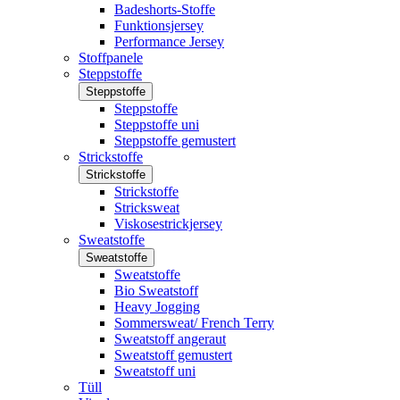
Badeshorts-Stoffe
Funktionsjersey
Performance Jersey
Stoffpanele
Steppstoffe
Steppstoffe
Steppstoffe
Steppstoffe uni
Steppstoffe gemustert
Strickstoffe
Strickstoffe
Strickstoffe
Stricksweat
Viskosestrickjersey
Sweatstoffe
Sweatstoffe
Sweatstoffe
Bio Sweatstoff
Heavy Jogging
Sommersweat/ French Terry
Sweatstoff angeraut
Sweatstoff gemustert
Sweatstoff uni
Tüll