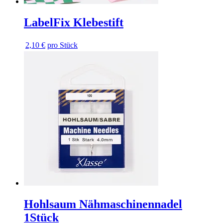
LabelFix Klebestift
2,10 €
pro Stück
Hohlsaum Nähmaschinennadel
1Stück