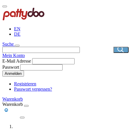
Direkt
zum
Inhalt
EN
DE
Suche
Mein Konto
E-Mail Adresse
Passwort
Anmelden
Registrieren
Passwort vergessen?
Warenkorb
Warenkorb