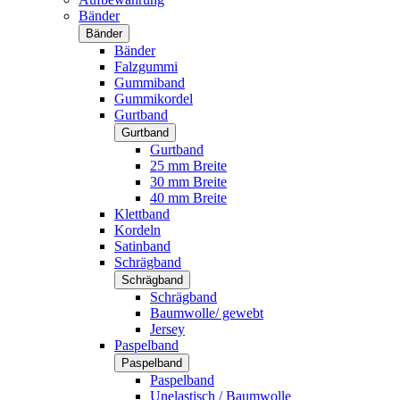
Bänder
Bänder
Bänder
Falzgummi
Gummiband
Gummikordel
Gurtband
Gurtband
Gurtband
25 mm Breite
30 mm Breite
40 mm Breite
Klettband
Kordeln
Satinband
Schrägband
Schrägband
Schrägband
Baumwolle/ gewebt
Jersey
Paspelband
Paspelband
Paspelband
Unelastisch / Baumwolle