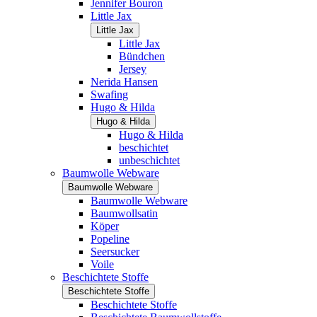
Jennifer Bouron
Little Jax
Little Jax
Little Jax
Bündchen
Jersey
Nerida Hansen
Swafing
Hugo & Hilda
Hugo & Hilda
Hugo & Hilda
beschichtet
unbeschichtet
Baumwolle Webware
Baumwolle Webware
Baumwolle Webware
Baumwollsatin
Köper
Popeline
Seersucker
Voile
Beschichtete Stoffe
Beschichtete Stoffe
Beschichtete Stoffe