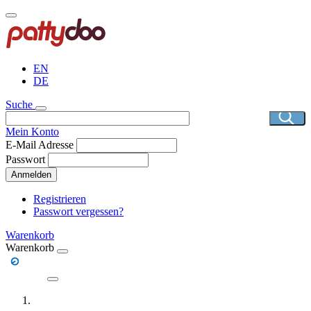
Direkt
zum
Inhalt
EN
DE
Suche
Mein Konto
E-Mail Adresse
Passwort
Anmelden
Registrieren
Passwort vergessen?
Warenkorb
Warenkorb