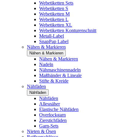
Webetiketten Sets
Webetiketten S
Webetiketten M
Webetiketten L
Webetiketten XL
Webetiketten Konturenschnitt
Metall-Label
SnapPap Label
Nähen & Markieren
Nähen & Markieren
Nähen & Markieren
Nadeln
Nähmaschinennadeln
Maßbänder & Lineale
Stifte & Kreide
Nähfäden
Nähfäden
Nähfäden
Allesnäher
Elastische Nähfäden
Overlockgarn
Zierstichfäden
Garn-Sets
Nieten & Ösen
Reißverschlüsse