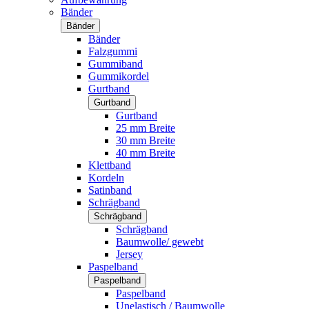
Bänder
Bänder
Bänder
Falzgummi
Gummiband
Gummikordel
Gurtband
Gurtband
Gurtband
25 mm Breite
30 mm Breite
40 mm Breite
Klettband
Kordeln
Satinband
Schrägband
Schrägband
Schrägband
Baumwolle/ gewebt
Jersey
Paspelband
Paspelband
Paspelband
Unelastisch / Baumwolle