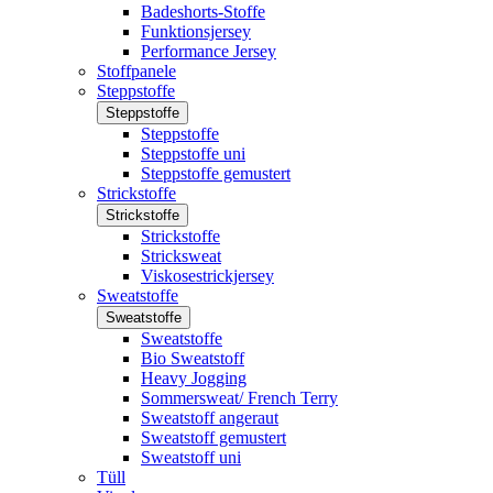
Badeshorts-Stoffe
Funktionsjersey
Performance Jersey
Stoffpanele
Steppstoffe
Steppstoffe
Steppstoffe
Steppstoffe uni
Steppstoffe gemustert
Strickstoffe
Strickstoffe
Strickstoffe
Stricksweat
Viskosestrickjersey
Sweatstoffe
Sweatstoffe
Sweatstoffe
Bio Sweatstoff
Heavy Jogging
Sommersweat/ French Terry
Sweatstoff angeraut
Sweatstoff gemustert
Sweatstoff uni
Tüll