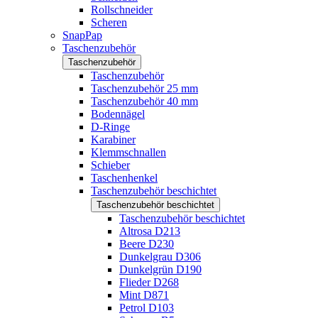
Rollschneider
Scheren
SnapPap
Taschenzubehör
Taschenzubehör
Taschenzubehör
Taschenzubehör 25 mm
Taschenzubehör 40 mm
Bodennägel
D-Ringe
Karabiner
Klemmschnallen
Schieber
Taschenhenkel
Taschenzubehör beschichtet
Taschenzubehör beschichtet
Taschenzubehör beschichtet
Altrosa D213
Beere D230
Dunkelgrau D306
Dunkelgrün D190
Flieder D268
Mint D871
Petrol D103