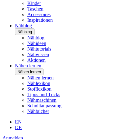
Kinder
Taschen
Accessoires
Inspirationen
Nähblog
Nähblog
Nähblog
Nähideen
Nähtutorials
Nähwissen
Aktionen
Nähen lernen
Nähen lernen
Nähen lernen
Nählexikon
Stofflexikon
Tipps und Tricks
Nähmaschinen
Schnittanpassung
Nähbücher
EN
DE
Anmelden