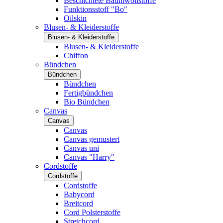
Beschichtete Baumwollstoffe
Funktionsstoff "Bo"
Oilskin
Blusen- & Kleiderstoffe
Blusen- & Kleiderstoffe
Blusen- & Kleiderstoffe
Chiffon
Bündchen
Bündchen
Bündchen
Fertigbündchen
Bio Bündchen
Canvas
Canvas
Canvas
Canvas gemustert
Canvas uni
Canvas "Harry"
Cordstoffe
Cordstoffe
Cordstoffe
Babycord
Breitcord
Cord Polsterstoffe
Stretchcord