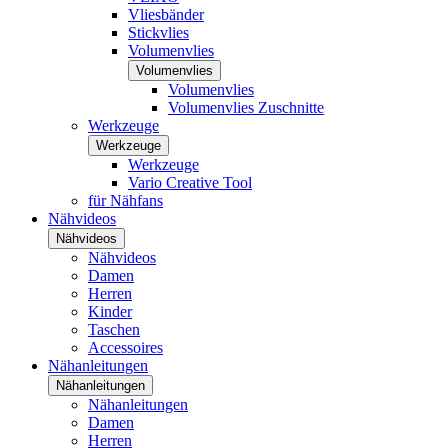
Vliesbänder
Stickvlies
Volumenvlies
Volumenvlies
Volumenvlies
Volumenvlies Zuschnitte
Werkzeuge
Werkzeuge
Werkzeuge
Vario Creative Tool
für Nähfans
Nähvideos
Nähvideos
Nähvideos
Damen
Herren
Kinder
Taschen
Accessoires
Nähanleitungen
Nähanleitungen
Nähanleitungen
Damen
Herren