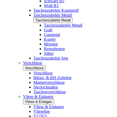
Schwarz B5
Weiß B3
Taschenzubehör Kunststoff
Taschenzubehör Metall
Taschenzubehör Metall
Taschenzubehör Metall
Gold
Gunmetal
Kupfer
Messing
Regenbogen
Silber
Taschenzubehör Sets
Verschlüsse
Verschlüsse
Verschlüsse
Bikini- & BH-Zubehör
Magnetverschlüsse
Steckschnallen
Taschenverschlüsse
Vliese & Einlagen
Vliese & Einlagen
Vliese & Einlagen
Vlieseline
VLIXO