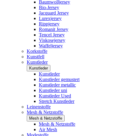
Baumwolljersey
Bio-Jersey
Jacquard Jersey
Lurexjersey
Rippjersey
Romanit Jersey
Tencel Jersey
Viskosejersey
Waffeljersey
Korkstoffe
Kunstfell
Kunstleder
Kunstleder
Kunstleder
Kunstleder gemustert
Kunstleder metallic
Kunstleder uni
Kunstleder Used
Stretch Kunstleder
Leinenstoffe
Mesh & Netzstoffe
Mesh & Netzstoffe
Mesh & Netzstoffe
Air Mesh
Modestoffe