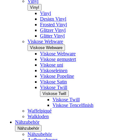
Vinyl
Vinyl
Vinyl
Design Vinyl
Frosted Vinyl
Glitzer Vinyl
Glitter Vinyl
Viskose Webware
Viskose Webware
Viskose Webware
Viskose gemustert
Viskose uni
Viskoseleinen
Viskose Popeline
Viskose Satin
Viskose Twill
Viskose Twill
Viskose Twill
Viskose Tencelfinish
Waffelpiqué
Walkloden
Nähzubehör
Nähzubehör
Nähzubehör
Aufbewahrung