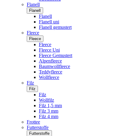
Flanell
Flanell
Flanell
Flanell uni
Flanell gemustert
Fleece
Fleece
Fleece
Fleece Uni
Fleece Gemustert
Alpenfleece
Baumwollfleece
Teddyfleece
Wollfleece
Filz
Filz
Filz
Wollfilz
Filz 1,5 mm
Filz 3 mm
Filz 4 mm
Frottee
Futterstoffe
Futterstoffe