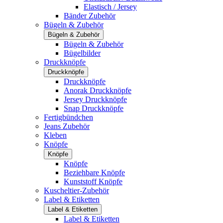
Elastisch / Jersey
Bänder Zubehör
Bügeln & Zubehör
Bügeln & Zubehör
Bügeln & Zubehör
Bügelbilder
Druckknöpfe
Druckknöpfe
Druckknöpfe
Anorak Druckknöpfe
Jersey Druckknöpfe
Snap Druckknöpfe
Fertigbündchen
Jeans Zubehör
Kleben
Knöpfe
Knöpfe
Knöpfe
Beziehbare Knöpfe
Kunststoff Knöpfe
Kuscheltier-Zubehör
Label & Etiketten
Label & Etiketten
Label & Etiketten