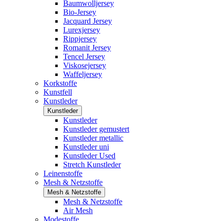
Baumwolljersey
Bio-Jersey
Jacquard Jersey
Lurexjersey
Rippjersey
Romanit Jersey
Tencel Jersey
Viskosejersey
Waffeljersey
Korkstoffe
Kunstfell
Kunstleder
Kunstleder
Kunstleder
Kunstleder gemustert
Kunstleder metallic
Kunstleder uni
Kunstleder Used
Stretch Kunstleder
Leinenstoffe
Mesh & Netzstoffe
Mesh & Netzstoffe
Mesh & Netzstoffe
Air Mesh
Modestoffe