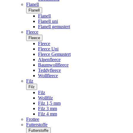
Flanell
Flanell
Flanell
Flanell uni
Flanell gemustert
Fleece
Fleece
Fleece
Fleece Uni
Fleece Gemustert
Alpenfleece
Baumwollfleece
Teddyfleece
Wollfleece
Filz
Filz
Filz
Wollfilz
Filz 1,5 mm
Filz 3 mm
Filz 4 mm
Frottee
Futterstoffe
Futterstoffe