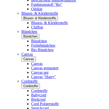
Beschichtete Baumwollstoffe
Funktionsstoff "Bo"
Oilskin
Blusen- & Kleiderstoffe
Blusen- & Kleiderstoffe
Blusen- & Kleiderstoffe
Chiffon
Bündchen
Bündchen
Bündchen
Fertigbündchen
Bio Bündchen
Canvas
Canvas
Canvas
Canvas gemustert
Canvas uni
Canvas "Harry"
Cordstoffe
Cordstoffe
Cordstoffe
Babycord
Breitcord
Cord Polsterstoffe
Stretchcord