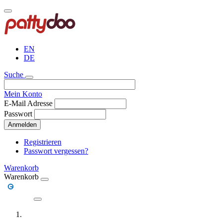
Direkt
zum
Inhalt
EN
DE
Suche
Mein Konto
E-Mail Adresse
Passwort
Anmelden
Registrieren
Passwort vergessen?
Warenkorb
Warenkorb