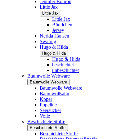
Jennifer Bouron
Little Jax
Little Jax
Little Jax
Bündchen
Jersey
Nerida Hansen
Swafing
Hugo & Hilda
Hugo & Hilda
Hugo & Hilda
beschichtet
unbeschichtet
Baumwolle Webware
Baumwolle Webware
Baumwolle Webware
Baumwollsatin
Köper
Popeline
Seersucker
Voile
Beschichtete Stoffe
Beschichtete Stoffe
Beschichtete Stoffe