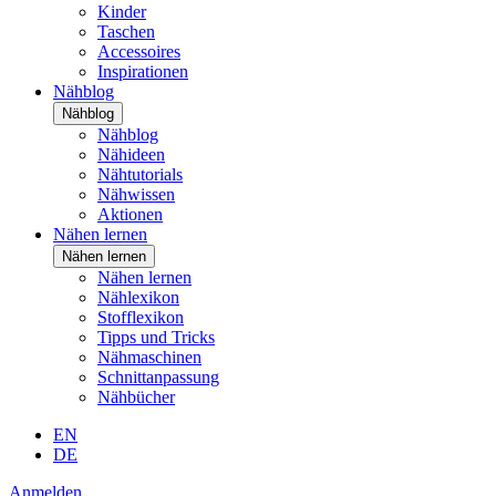
Kinder
Taschen
Accessoires
Inspirationen
Nähblog
Nähblog
Nähblog
Nähideen
Nähtutorials
Nähwissen
Aktionen
Nähen lernen
Nähen lernen
Nähen lernen
Nählexikon
Stofflexikon
Tipps und Tricks
Nähmaschinen
Schnittanpassung
Nähbücher
EN
DE
Anmelden