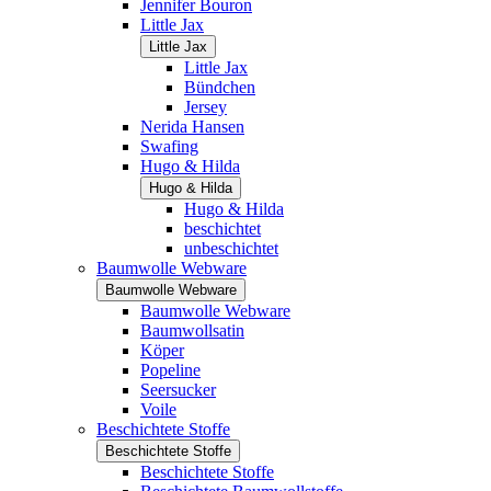
Jennifer Bouron
Little Jax
Little Jax
Little Jax
Bündchen
Jersey
Nerida Hansen
Swafing
Hugo & Hilda
Hugo & Hilda
Hugo & Hilda
beschichtet
unbeschichtet
Baumwolle Webware
Baumwolle Webware
Baumwolle Webware
Baumwollsatin
Köper
Popeline
Seersucker
Voile
Beschichtete Stoffe
Beschichtete Stoffe
Beschichtete Stoffe