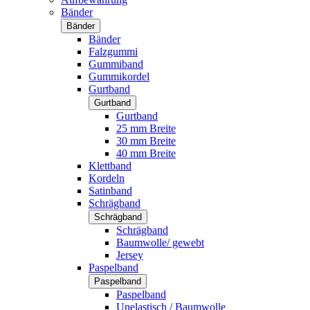
Bänder
Bänder
Bänder
Falzgummi
Gummiband
Gummikordel
Gurtband
Gurtband
Gurtband
25 mm Breite
30 mm Breite
40 mm Breite
Klettband
Kordeln
Satinband
Schrägband
Schrägband
Schrägband
Baumwolle/ gewebt
Jersey
Paspelband
Paspelband
Paspelband
Unelastisch / Baumwolle