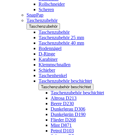
Rollschneider
Scheren
SnapPap
Taschenzubehör
Taschenzubehör
Taschenzubehör
Taschenzubehör 25 mm
Taschenzubehör 40 mm
Bodennägel
D-Ringe
Karabiner
Klemmschnallen
Schieber
Taschenhenkel
Taschenzubehör beschichtet
Taschenzubehör beschichtet
Taschenzubehör beschichtet
Altrosa D213
Beere D230
Dunkelgrau D306
Dunkelgrün D190
Flieder D268
Mint D871
Petrol D103