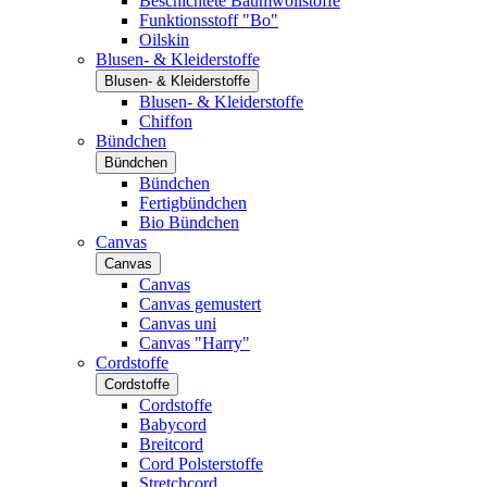
Beschichtete Baumwollstoffe
Funktionsstoff "Bo"
Oilskin
Blusen- & Kleiderstoffe
Blusen- & Kleiderstoffe
Blusen- & Kleiderstoffe
Chiffon
Bündchen
Bündchen
Bündchen
Fertigbündchen
Bio Bündchen
Canvas
Canvas
Canvas
Canvas gemustert
Canvas uni
Canvas "Harry"
Cordstoffe
Cordstoffe
Cordstoffe
Babycord
Breitcord
Cord Polsterstoffe
Stretchcord