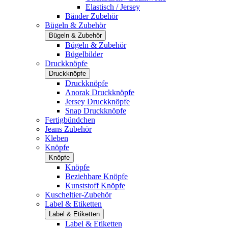
Elastisch / Jersey
Bänder Zubehör
Bügeln & Zubehör
Bügeln & Zubehör
Bügeln & Zubehör
Bügelbilder
Druckknöpfe
Druckknöpfe
Druckknöpfe
Anorak Druckknöpfe
Jersey Druckknöpfe
Snap Druckknöpfe
Fertigbündchen
Jeans Zubehör
Kleben
Knöpfe
Knöpfe
Knöpfe
Beziehbare Knöpfe
Kunststoff Knöpfe
Kuscheltier-Zubehör
Label & Etiketten
Label & Etiketten
Label & Etiketten