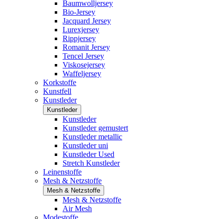
Baumwolljersey
Bio-Jersey
Jacquard Jersey
Lurexjersey
Rippjersey
Romanit Jersey
Tencel Jersey
Viskosejersey
Waffeljersey
Korkstoffe
Kunstfell
Kunstleder
Kunstleder
Kunstleder
Kunstleder gemustert
Kunstleder metallic
Kunstleder uni
Kunstleder Used
Stretch Kunstleder
Leinenstoffe
Mesh & Netzstoffe
Mesh & Netzstoffe
Mesh & Netzstoffe
Air Mesh
Modestoffe