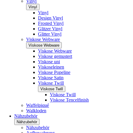
Vinyl
Vinyl
Vinyl
Design Vinyl
Frosted Vinyl
Glitzer Vinyl
Glitter Vinyl
Viskose Webware
Viskose Webware
Viskose Webware
Viskose gemustert
Viskose uni
Viskoseleinen
Viskose Popeline
Viskose Satin
Viskose Twill
Viskose Twill
Viskose Twill
Viskose Tencelfinish
Waffelpiqué
Walkloden
Nähzubehör
Nähzubehör
Nähzubehör
Aufbewahrung