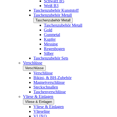
Schwarz B5
Weiß B3
Taschenzubehör Kunststoff
Taschenzubehör Metall
Taschenzubehör Metall
Taschenzubehör Metall
Gold
Gunmetal
Kupfer
Messing
Regenbogen
Silber
Taschenzubehör Sets
Verschlüsse
Verschlüsse
Verschlüsse
Bikini- & BH-Zubehör
Magnetverschlüsse
Steckschnallen
Taschenverschlüsse
Vliese & Einlagen
Vliese & Einlagen
Vliese & Einlagen
Vlieseline
VLIXO