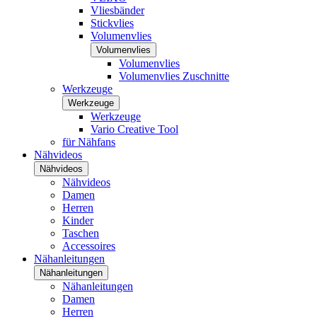
Vliesbänder
Stickvlies
Volumenvlies
Volumenvlies
Volumenvlies
Volumenvlies Zuschnitte
Werkzeuge
Werkzeuge
Werkzeuge
Vario Creative Tool
für Nähfans
Nähvideos
Nähvideos
Nähvideos
Damen
Herren
Kinder
Taschen
Accessoires
Nähanleitungen
Nähanleitungen
Nähanleitungen
Damen
Herren