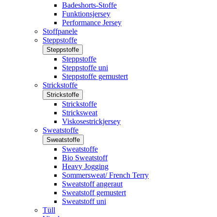
Badeshorts-Stoffe
Funktionsjersey
Performance Jersey
Stoffpanele
Steppstoffe
Steppstoffe
Steppstoffe
Steppstoffe uni
Steppstoffe gemustert
Strickstoffe
Strickstoffe
Strickstoffe
Stricksweat
Viskosestrickjersey
Sweatstoffe
Sweatstoffe
Sweatstoffe
Bio Sweatstoff
Heavy Jogging
Sommersweat/ French Terry
Sweatstoff angeraut
Sweatstoff gemustert
Sweatstoff uni
Tüll