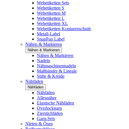
Webetiketten Sets
Webetiketten S
Webetiketten M
Webetiketten L
Webetiketten XL
Webetiketten Konturenschnitt
Metall-Label
SnapPap Label
Nähen & Markieren
Nähen & Markieren
Nähen & Markieren
Nadeln
Nähmaschinennadeln
Maßbänder & Lineale
Stifte & Kreide
Nähfäden
Nähfäden
Nähfäden
Allesnäher
Elastische Nähfäden
Overlockgarn
Zierstichfäden
Garn-Sets
Nieten & Ösen
Reißverschlüsse