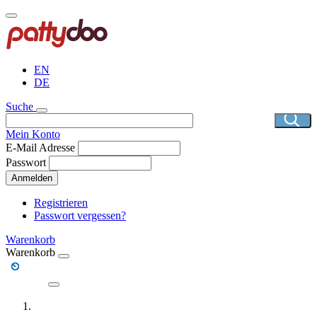
Direkt
zum
Inhalt
EN
DE
Suche
Mein Konto
E-Mail Adresse
Passwort
Anmelden
Registrieren
Passwort vergessen?
Warenkorb
Warenkorb