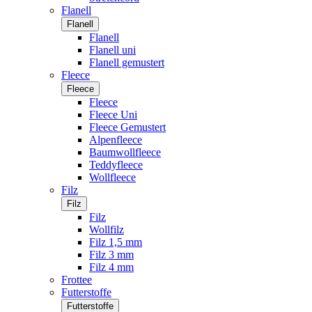
Flanell
Flanell
Flanell
Flanell uni
Flanell gemustert
Fleece
Fleece
Fleece
Fleece Uni
Fleece Gemustert
Alpenfleece
Baumwollfleece
Teddyfleece
Wollfleece
Filz
Filz
Filz
Wollfilz
Filz 1,5 mm
Filz 3 mm
Filz 4 mm
Frottee
Futterstoffe
Futterstoffe