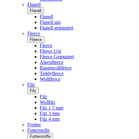
Flanell
Flanell
Flanell
Flanell uni
Flanell gemustert
Fleece
Fleece
Fleece
Fleece Uni
Fleece Gemustert
Alpenfleece
Baumwollfleece
Teddyfleece
Wollfleece
Filz
Filz
Filz
Wollfilz
Filz 1,5 mm
Filz 3 mm
Filz 4 mm
Frottee
Futterstoffe
Futterstoffe