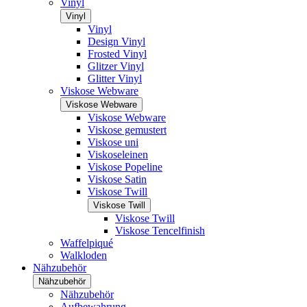
Vinyl
Vinyl
Vinyl
Design Vinyl
Frosted Vinyl
Glitzer Vinyl
Glitter Vinyl
Viskose Webware
Viskose Webware
Viskose Webware
Viskose gemustert
Viskose uni
Viskoseleinen
Viskose Popeline
Viskose Satin
Viskose Twill
Viskose Twill
Viskose Twill
Viskose Tencelfinish
Waffelpiqué
Walkloden
Nähzubehör
Nähzubehör
Nähzubehör
Aufbewahrung