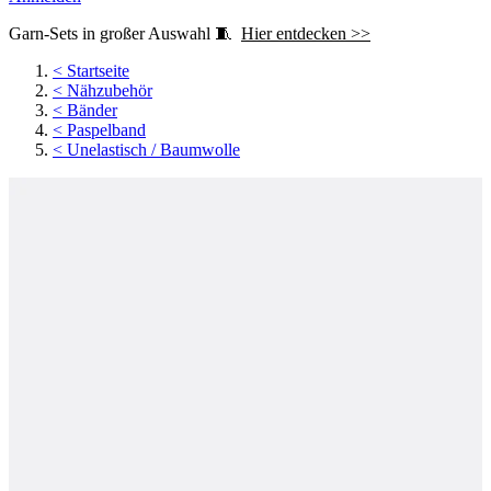
Garn-Sets in großer Auswahl 🧵
Hier entdecken >>
<
Startseite
<
Nähzubehör
<
Bänder
<
Paspelband
<
Unelastisch / Baumwolle