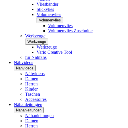
Vliesbänder
Stickvlies
Volumenvlies
Volumenvlies
Volumenvlies
Volumenvlies Zuschnitte
Werkzeuge
Werkzeuge
Werkzeuge
Vario Creative Tool
für Nähfans
Nähvideos
Nähvideos
Nähvideos
Damen
Herren
Kinder
Taschen
Accessoires
Nähanleitungen
Nähanleitungen
Nähanleitungen
Damen
Herren