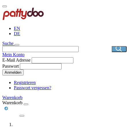
Direkt
zum
Inhalt
EN
DE
Suche
Mein Konto
E-Mail Adresse
Passwort
Anmelden
Registrieren
Passwort vergessen?
Warenkorb
Warenkorb