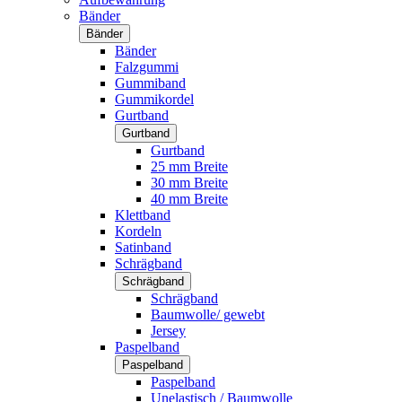
Bänder
Bänder
Bänder
Falzgummi
Gummiband
Gummikordel
Gurtband
Gurtband
Gurtband
25 mm Breite
30 mm Breite
40 mm Breite
Klettband
Kordeln
Satinband
Schrägband
Schrägband
Schrägband
Baumwolle/ gewebt
Jersey
Paspelband
Paspelband
Paspelband
Unelastisch / Baumwolle