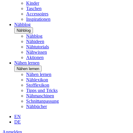
Kinder
Taschen
Accessoires
Inspirationen
Nähblog
Nähblog
Nähblog
Nähideen
Nähtutorials
Nähwissen
Aktionen
Nähen lernen
Nähen lernen
Nähen lernen
Nählexikon
Stofflexikon
Tipps und Tricks
Nähmaschinen
Schnittanpassung
Nähbücher
EN
DE
Anmelden