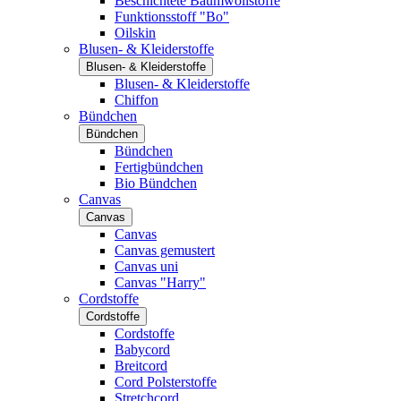
Beschichtete Baumwollstoffe
Funktionsstoff "Bo"
Oilskin
Blusen- & Kleiderstoffe
Blusen- & Kleiderstoffe
Blusen- & Kleiderstoffe
Chiffon
Bündchen
Bündchen
Bündchen
Fertigbündchen
Bio Bündchen
Canvas
Canvas
Canvas
Canvas gemustert
Canvas uni
Canvas "Harry"
Cordstoffe
Cordstoffe
Cordstoffe
Babycord
Breitcord
Cord Polsterstoffe
Stretchcord