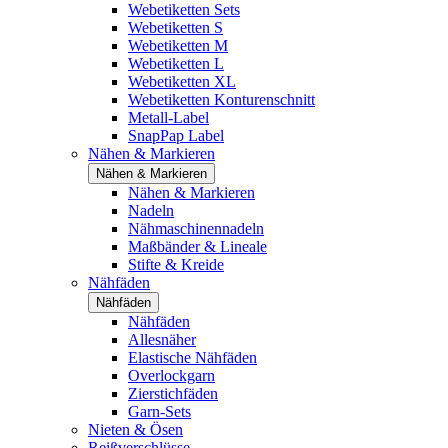
Webetiketten Sets
Webetiketten S
Webetiketten M
Webetiketten L
Webetiketten XL
Webetiketten Konturenschnitt
Metall-Label
SnapPap Label
Nähen & Markieren
Nähen & Markieren
Nähen & Markieren
Nadeln
Nähmaschinennadeln
Maßbänder & Lineale
Stifte & Kreide
Nähfäden
Nähfäden
Nähfäden
Allesnäher
Elastische Nähfäden
Overlockgarn
Zierstichfäden
Garn-Sets
Nieten & Ösen
Reißverschlüsse