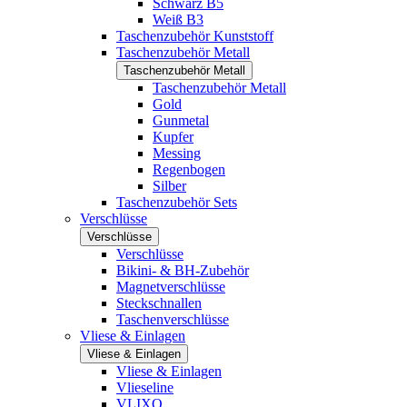
Schwarz B5
Weiß B3
Taschenzubehör Kunststoff
Taschenzubehör Metall
Taschenzubehör Metall
Taschenzubehör Metall
Gold
Gunmetal
Kupfer
Messing
Regenbogen
Silber
Taschenzubehör Sets
Verschlüsse
Verschlüsse
Verschlüsse
Bikini- & BH-Zubehör
Magnetverschlüsse
Steckschnallen
Taschenverschlüsse
Vliese & Einlagen
Vliese & Einlagen
Vliese & Einlagen
Vlieseline
VLIXO