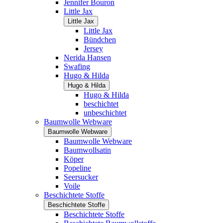
Jennifer Bouron
Little Jax
Little Jax
Little Jax
Bündchen
Jersey
Nerida Hansen
Swafing
Hugo & Hilda
Hugo & Hilda
Hugo & Hilda
beschichtet
unbeschichtet
Baumwolle Webware
Baumwolle Webware
Baumwolle Webware
Baumwollsatin
Köper
Popeline
Seersucker
Voile
Beschichtete Stoffe
Beschichtete Stoffe
Beschichtete Stoffe