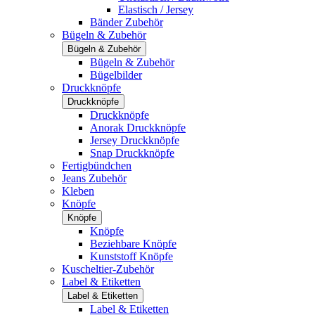
Elastisch / Jersey
Bänder Zubehör
Bügeln & Zubehör
Bügeln & Zubehör
Bügeln & Zubehör
Bügelbilder
Druckknöpfe
Druckknöpfe
Druckknöpfe
Anorak Druckknöpfe
Jersey Druckknöpfe
Snap Druckknöpfe
Fertigbündchen
Jeans Zubehör
Kleben
Knöpfe
Knöpfe
Knöpfe
Beziehbare Knöpfe
Kunststoff Knöpfe
Kuscheltier-Zubehör
Label & Etiketten
Label & Etiketten
Label & Etiketten