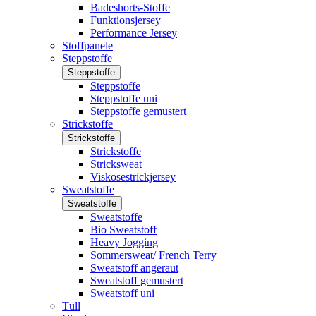
Badeshorts-Stoffe
Funktionsjersey
Performance Jersey
Stoffpanele
Steppstoffe
Steppstoffe
Steppstoffe
Steppstoffe uni
Steppstoffe gemustert
Strickstoffe
Strickstoffe
Strickstoffe
Stricksweat
Viskosestrickjersey
Sweatstoffe
Sweatstoffe
Sweatstoffe
Bio Sweatstoff
Heavy Jogging
Sommersweat/ French Terry
Sweatstoff angeraut
Sweatstoff gemustert
Sweatstoff uni
Tüll