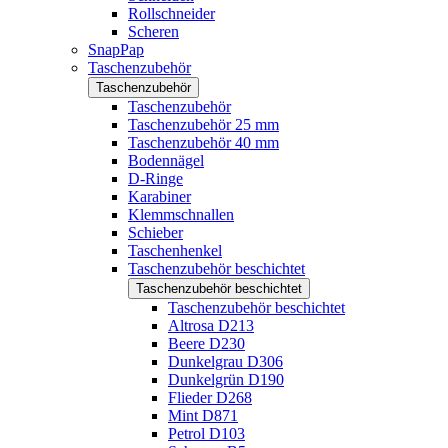
Rollschneider
Scheren
SnapPap
Taschenzubehör
Taschenzubehör
Taschenzubehör
Taschenzubehör 25 mm
Taschenzubehör 40 mm
Bodennägel
D-Ringe
Karabiner
Klemmschnallen
Schieber
Taschenhenkel
Taschenzubehör beschichtet
Taschenzubehör beschichtet
Taschenzubehör beschichtet
Altrosa D213
Beere D230
Dunkelgrau D306
Dunkelgrün D190
Flieder D268
Mint D871
Petrol D103