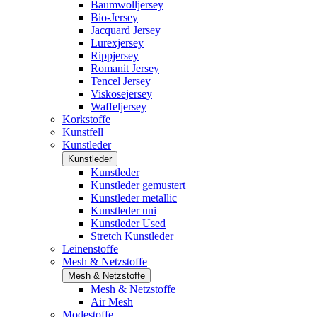
Baumwolljersey
Bio-Jersey
Jacquard Jersey
Lurexjersey
Rippjersey
Romanit Jersey
Tencel Jersey
Viskosejersey
Waffeljersey
Korkstoffe
Kunstfell
Kunstleder
Kunstleder
Kunstleder
Kunstleder gemustert
Kunstleder metallic
Kunstleder uni
Kunstleder Used
Stretch Kunstleder
Leinenstoffe
Mesh & Netzstoffe
Mesh & Netzstoffe
Mesh & Netzstoffe
Air Mesh
Modestoffe