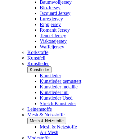
Baumwolljersey
Bio-Jersey
Jacquard Jersey
Lurexjersey
Rippjersey
Romanit Jersey
Tencel Jersey
Viskosejersey
Waffeljersey
Korkstoffe
Kunstfell
Kunstleder
Kunstleder
Kunstleder
Kunstleder gemustert
Kunstleder metallic
Kunstleder uni
Kunstleder Used
Stretch Kunstleder
Leinenstoffe
Mesh & Netzstoffe
Mesh & Netzstoffe
Mesh & Netzstoffe
Air Mesh
Modestoffe