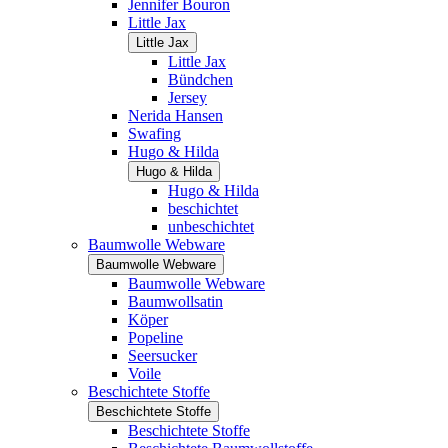
Jennifer Bouron
Little Jax
Little Jax
Little Jax
Bündchen
Jersey
Nerida Hansen
Swafing
Hugo & Hilda
Hugo & Hilda
Hugo & Hilda
beschichtet
unbeschichtet
Baumwolle Webware
Baumwolle Webware
Baumwolle Webware
Baumwollsatin
Köper
Popeline
Seersucker
Voile
Beschichtete Stoffe
Beschichtete Stoffe
Beschichtete Stoffe