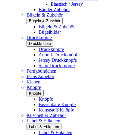
Elastisch / Jersey
Bänder Zubehör
Bügeln & Zubehör
Bügeln & Zubehör
Bügeln & Zubehör
Bügelbilder
Druckknöpfe
Druckknöpfe
Druckknöpfe
Anorak Druckknöpfe
Jersey Druckknöpfe
Snap Druckknöpfe
Fertigbündchen
Jeans Zubehör
Kleben
Knöpfe
Knöpfe
Knöpfe
Beziehbare Knöpfe
Kunststoff Knöpfe
Kuscheltier-Zubehör
Label & Etiketten
Label & Etiketten
Label & Etiketten