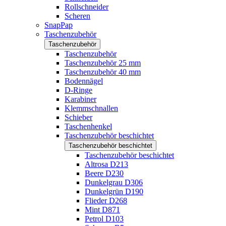
Rollschneider
Scheren
SnapPap
Taschenzubehör
Taschenzubehör
Taschenzubehör
Taschenzubehör 25 mm
Taschenzubehör 40 mm
Bodennägel
D-Ringe
Karabiner
Klemmschnallen
Schieber
Taschenhenkel
Taschenzubehör beschichtet
Taschenzubehör beschichtet
Taschenzubehör beschichtet
Altrosa D213
Beere D230
Dunkelgrau D306
Dunkelgrün D190
Flieder D268
Mint D871
Petrol D103