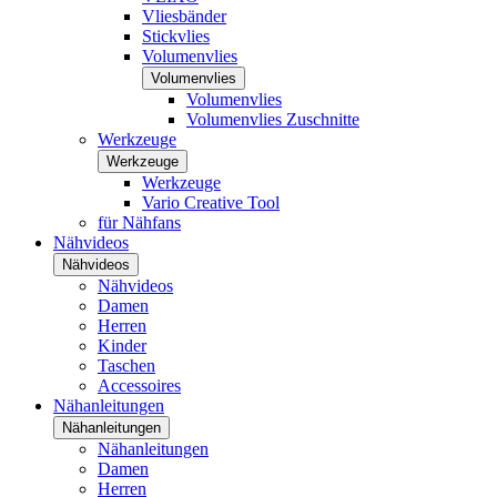
Vliesbänder
Stickvlies
Volumenvlies
Volumenvlies
Volumenvlies
Volumenvlies Zuschnitte
Werkzeuge
Werkzeuge
Werkzeuge
Vario Creative Tool
für Nähfans
Nähvideos
Nähvideos
Nähvideos
Damen
Herren
Kinder
Taschen
Accessoires
Nähanleitungen
Nähanleitungen
Nähanleitungen
Damen
Herren