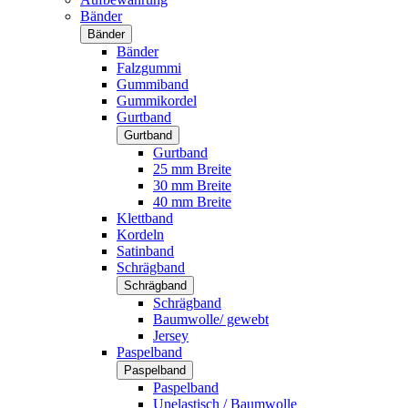
Bänder
Bänder
Bänder
Falzgummi
Gummiband
Gummikordel
Gurtband
Gurtband
Gurtband
25 mm Breite
30 mm Breite
40 mm Breite
Klettband
Kordeln
Satinband
Schrägband
Schrägband
Schrägband
Baumwolle/ gewebt
Jersey
Paspelband
Paspelband
Paspelband
Unelastisch / Baumwolle