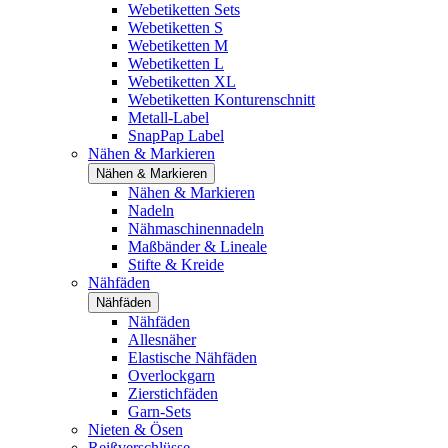
Webetiketten Sets
Webetiketten S
Webetiketten M
Webetiketten L
Webetiketten XL
Webetiketten Konturenschnitt
Metall-Label
SnapPap Label
Nähen & Markieren
Nähen & Markieren
Nähen & Markieren
Nadeln
Nähmaschinennadeln
Maßbänder & Lineale
Stifte & Kreide
Nähfäden
Nähfäden
Nähfäden
Allesnäher
Elastische Nähfäden
Overlockgarn
Zierstichfäden
Garn-Sets
Nieten & Ösen
Reißverschlüsse