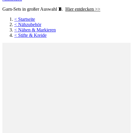
Garn-Sets in großer Auswahl 🧵
Hier entdecken >>
<
Startseite
<
Nähzubehör
<
Nähen & Markieren
<
Stifte & Kreide