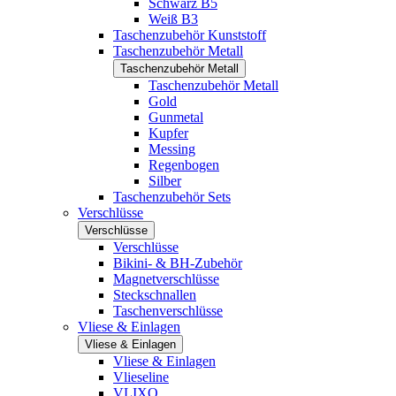
Schwarz B5
Weiß B3
Taschenzubehör Kunststoff
Taschenzubehör Metall
Taschenzubehör Metall
Taschenzubehör Metall
Gold
Gunmetal
Kupfer
Messing
Regenbogen
Silber
Taschenzubehör Sets
Verschlüsse
Verschlüsse
Verschlüsse
Bikini- & BH-Zubehör
Magnetverschlüsse
Steckschnallen
Taschenverschlüsse
Vliese & Einlagen
Vliese & Einlagen
Vliese & Einlagen
Vlieseline
VLIXO