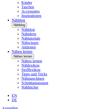
Kinder
Taschen
Accessoires
Inspirationen
Nähblog
Nähblog
Nähblog
Nähideen
Nähtutorials
Nähwissen
Aktionen
Nähen lernen
Nähen lernen
Nähen lernen
Nählexikon
Stofflexikon
Tipps und Tricks
Nähmaschinen
Schnittanpassung
Nähbücher
EN
DE
Anmelden