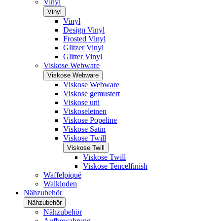
Vinyl
Vinyl
Vinyl
Design Vinyl
Frosted Vinyl
Glitzer Vinyl
Glitter Vinyl
Viskose Webware
Viskose Webware
Viskose Webware
Viskose gemustert
Viskose uni
Viskoseleinen
Viskose Popeline
Viskose Satin
Viskose Twill
Viskose Twill
Viskose Twill
Viskose Tencelfinish
Waffelpiqué
Walkloden
Nähzubehör
Nähzubehör
Nähzubehör
Aufbewahrung