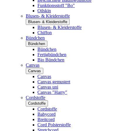
Beschichtete Baumwollstoffe
Funktionsstoff "Bo"
Oilskin
Blusen- & Kleiderstoffe
Blusen- & Kleiderstoffe
Blusen- & Kleiderstoffe
Chiffon
Bündchen
Bündchen
Bündchen
Fertigbündchen
Bio Bündchen
Canvas
Canvas
Canvas
Canvas gemustert
Canvas uni
Canvas "Harry"
Cordstoffe
Cordstoffe
Cordstoffe
Babycord
Breitcord
Cord Polsterstoffe
Stretchcord