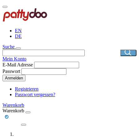
Direkt
zum
Inhalt
EN
DE
Suche
Mein Konto
E-Mail Adresse
Passwort
Anmelden
Registrieren
Passwort vergessen?
Warenkorb
Warenkorb