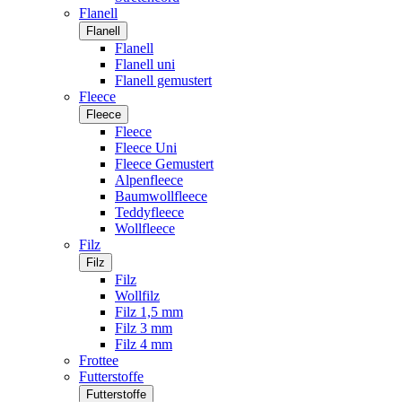
Flanell
Flanell
Flanell
Flanell uni
Flanell gemustert
Fleece
Fleece
Fleece
Fleece Uni
Fleece Gemustert
Alpenfleece
Baumwollfleece
Teddyfleece
Wollfleece
Filz
Filz
Filz
Wollfilz
Filz 1,5 mm
Filz 3 mm
Filz 4 mm
Frottee
Futterstoffe
Futterstoffe