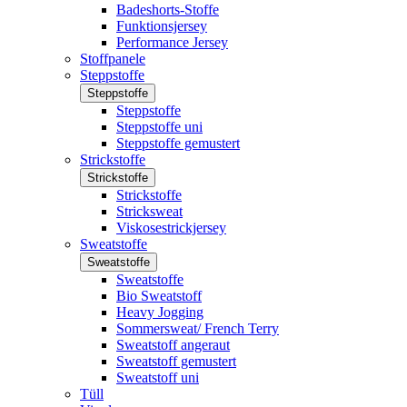
Badeshorts-Stoffe
Funktionsjersey
Performance Jersey
Stoffpanele
Steppstoffe
Steppstoffe
Steppstoffe
Steppstoffe uni
Steppstoffe gemustert
Strickstoffe
Strickstoffe
Strickstoffe
Stricksweat
Viskosestrickjersey
Sweatstoffe
Sweatstoffe
Sweatstoffe
Bio Sweatstoff
Heavy Jogging
Sommersweat/ French Terry
Sweatstoff angeraut
Sweatstoff gemustert
Sweatstoff uni
Tüll